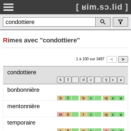
[ ʁim.sɔ.lid ]
R
imes avec "condottiere"
1
à
100
sur
3497
condottiere
bonbonnière
b
ɔ̃
b
ɔ
nj
ɛː
ʁ
mentonnière
m
ɑ̃
t
ɔ
nj
ɛː
ʁ
temporaire
t
ɑ̃
p
ɔ
ʁ
ɛː
ʁ