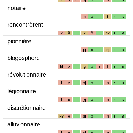
notaire
n
ɔ
t
ɛː
ʁ
rencontrèrent
ʁ
ɑ̃
k
ɔ̃
tʁ
ɛː
ʁ
pionnière
pj
ɔ
nj
ɛː
ʁ
blogosphère
bl
ɔ
g
ɔ
s
f
ɛː
ʁ
révolutionnaire
l
y
sj
ɔ
n
ɛː
ʁ
légionnaire
l
e
ʒj
ɔ
n
ɛː
ʁ
discrétionnaire
kʁ
e
sj
ɔ
n
ɛː
ʁ
alluvionnaire
l
y
vj
ɔ
n
ɛː
ʁ