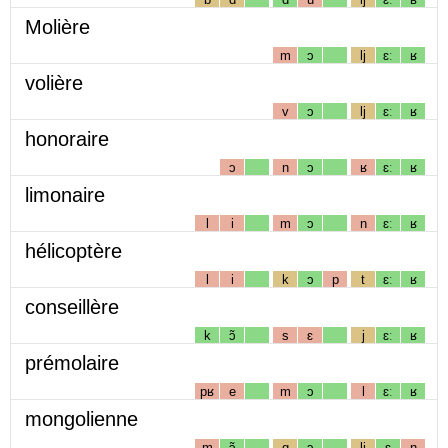
Molière
m
ɔ
lj
ɛː
ʁ
volière
v
ɔ
lj
ɛː
ʁ
honoraire
ɔ
n
ɔ
ʁ
ɛː
ʁ
limonaire
l
i
m
ɔ
n
ɛː
ʁ
hélicoptère
l
i
k
ɔ
p
t
ɛː
ʁ
conseillère
k
ɔ̃
s
ɛ
j
ɛː
ʁ
prémolaire
pʁ
e
m
ɔ
l
ɛː
ʁ
mongolienne
m
ɔ̃
g
ɔ
lj
ɛ
n