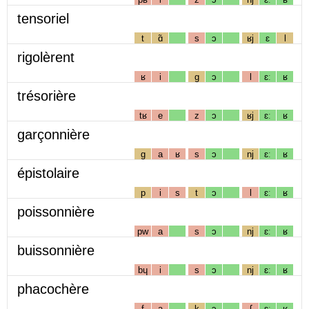
tensoriel
t
ɑ̃
s
ɔ
ʁj
ɛ
l
rigolèrent
ʁ
i
g
ɔ
l
ɛː
ʁ
trésorière
tʁ
e
z
ɔ
ʁj
ɛː
ʁ
garçonnière
g
a
ʁ
s
ɔ
nj
ɛː
ʁ
épistolaire
p
i
s
t
ɔ
l
ɛː
ʁ
poissonnière
pw
a
s
ɔ
nj
ɛː
ʁ
buissonnière
bɥ
i
s
ɔ
nj
ɛː
ʁ
phacochère
f
a
k
ɔ
ʃ
ɛː
ʁ