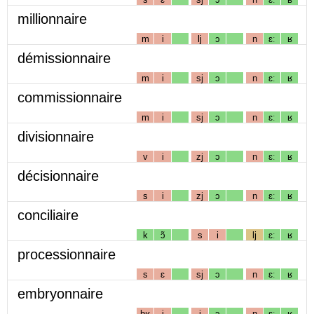
millionnaire
m
i
lj
ɔ
n
ɛː
ʁ
démissionnaire
m
i
sj
ɔ
n
ɛː
ʁ
commissionnaire
m
i
sj
ɔ
n
ɛː
ʁ
divisionnaire
v
i
zj
ɔ
n
ɛː
ʁ
décisionnaire
s
i
zj
ɔ
n
ɛː
ʁ
conciliaire
k
ɔ̃
s
i
lj
ɛː
ʁ
processionnaire
s
ɛ
sj
ɔ
n
ɛː
ʁ
embryonnaire
bʁ
i
j
ɔ
n
ɛː
ʁ