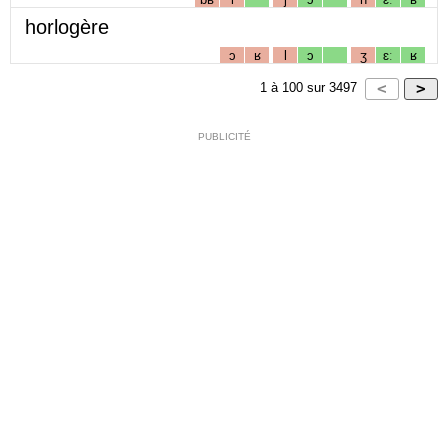
horlogère
ɔ
ʁ
l
ɔ
ʒ
ɛː
ʁ
1
à
100
sur
3497
PUBLICITÉ