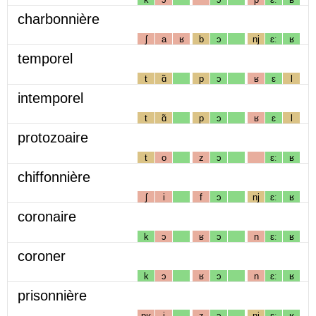
charbonnière
ʃ
a
ʁ
b
ɔ
nj
ɛː
ʁ
temporel
t
ɑ̃
p
ɔ
ʁ
ɛ
l
intemporel
t
ɑ̃
p
ɔ
ʁ
ɛ
l
protozoaire
t
o
z
ɔ
ɛː
ʁ
chiffonnière
ʃ
i
f
ɔ
nj
ɛː
ʁ
coronaire
k
ɔ
ʁ
ɔ
n
ɛː
ʁ
coroner
k
ɔ
ʁ
ɔ
n
ɛː
ʁ
prisonnière
pʁ
i
z
ɔ
nj
ɛː
ʁ