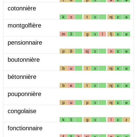
cotonnière
k
ɔ
t
ɔ
nj
ɛː
ʁ
montgolfière
m
ɔ̃
g
ɔ
l
fj
ɛː
ʁ
pensionnaire
p
ɑ̃
sj
ɔ
n
ɛː
ʁ
boutonnière
b
u
t
ɔ
nj
ɛː
ʁ
bétonnière
b
e
t
ɔ
nj
ɛː
ʁ
pouponnière
p
u
p
ɔ
nj
ɛː
ʁ
congolaise
k
ɔ̃
g
ɔ
l
ɛː
z
fonctionnaire
f
ɔ̃
k
sj
ɔ
n
ɛː
ʁ