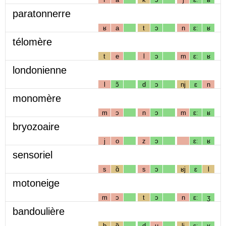
paratonnerre
ʁ
a
t
ɔ
n
ɛː
ʁ
télomère
t
e
l
ɔ
m
ɛː
ʁ
londonienne
l
ɔ̃
d
ɔ
nj
ɛ
n
monomère
m
ɔ
n
ɔ
m
ɛː
ʁ
bryozoaire
j
o
z
ɔ
ɛː
ʁ
sensoriel
s
ɑ̃
s
ɔ
ʁj
ɛ
l
motoneige
m
ɔ
t
ɔ
n
ɛː
ʒ
bandoulière
b
ɑ̃
d
u
lj
ɛː
ʁ