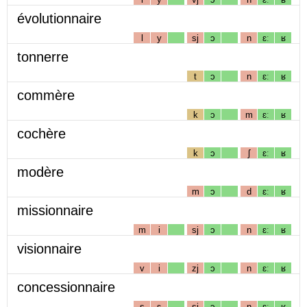
évolutionnaire
l
y
sj
ɔ
n
ɛː
ʁ
tonnerre
t
ɔ
n
ɛː
ʁ
commère
k
ɔ
m
ɛː
ʁ
cochère
k
ɔ
ʃ
ɛː
ʁ
modère
m
ɔ
d
ɛː
ʁ
missionnaire
m
i
sj
ɔ
n
ɛː
ʁ
visionnaire
v
i
zj
ɔ
n
ɛː
ʁ
concessionnaire
s
ɛ
sj
ɔ
n
ɛː
ʁ