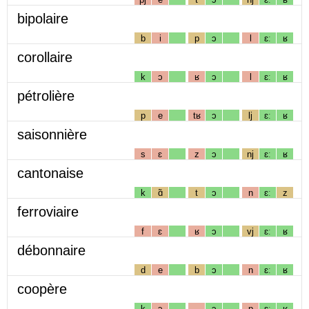
bipolaire
b
i
p
ɔ
l
ɛː
ʁ
corollaire
k
ɔ
ʁ
ɔ
l
ɛː
ʁ
pétrolière
p
e
tʁ
ɔ
lj
ɛː
ʁ
saisonnière
s
ɛ
z
ɔ
nj
ɛː
ʁ
cantonaise
k
ɑ̃
t
ɔ
n
ɛː
z
ferroviaire
f
ɛ
ʁ
ɔ
vj
ɛː
ʁ
débonnaire
d
e
b
ɔ
n
ɛː
ʁ
coopère
k
ɔ
ɔ
p
ɛː
ʁ