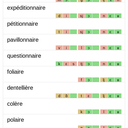
expéditionnaire
d
i
sj
ɔ
n
ɛː
ʁ
pétitionnaire
t
i
sj
ɔ
n
ɛː
ʁ
pavillonnaire
v
i
l
ɔ
n
ɛː
ʁ
questionnaire
k
ɛ
s
tj
ɔ
n
ɛː
ʁ
foliaire
f
ɔ
lj
ɛː
ʁ
dentellière
d
ɑ̃
t
ɛ
lj
ɛː
ʁ
colère
k
ɔ
l
ɛː
ʁ
polaire
p
ɔ
l
ɛː
ʁ