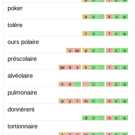
poker
p
ɔ
k
ɛ
ʁ
tolère
t
ɔ
l
ɛː
ʁ
ours polaire
u
ʁs
p
ɔ
l
ɛː
ʁ
préscolaire
pʁ
e
s
k
ɔ
l
ɛː
ʁ
alvéolaire
v
e
ɔ
l
ɛː
ʁ
pulmonaire
p
y
l
m
ɔ
n
ɛː
ʁ
donnèrent
d
ɔ
n
ɛː
ʁ
tortionnaire
t
ɔ
ʁ
sj
ɔ
n
ɛː
ʁ