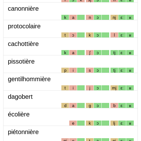
canonnière
k
a
n
ɔ
nj
ɛː
ʁ
protocolaire
t
ɔ
k
ɔ
l
ɛː
ʁ
cachottière
k
a
ʃ
ɔ
tj
ɛː
ʁ
pissotière
p
i
s
ɔ
tj
ɛː
ʁ
gentilhommière
t
i
j
ɔ
mj
ɛː
ʁ
dagobert
d
a
g
ɔ
b
ɛː
ʁ
écolière
e
k
ɔ
lj
ɛː
ʁ
piétonnière
pj
e
t
ɔ
nj
ɛː
ʁ