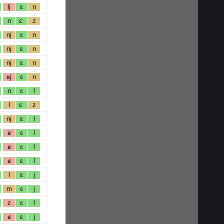
lj
ɛ
n
n
ɛː
z
nj
ɛ
n
nj
ɛ
n
nj
ɛ
n
ʁj
ɛ
n
n
ɛ
l
l
ɛː
z
nj
ɛ
l
ʁ
ɛ
l
ʁ
ɛ
l
ʁ
ɛ
l
l
ɛ
j
m
ɛ
j
z
ɛ
l
ʁ
ɛ
j