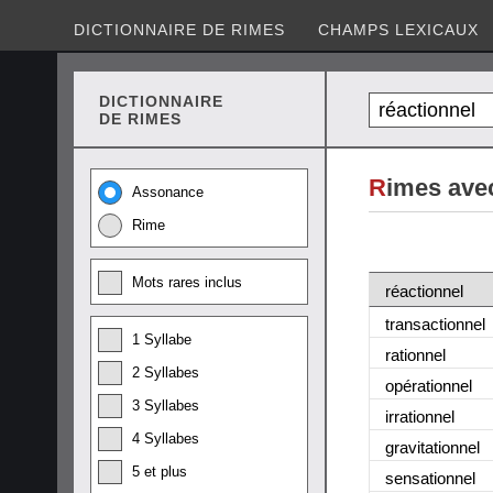
DICTIONNAIRE DE RIMES
CHAMPS LEXICAUX
DICTIONNAIRE
DE RIMES
R
imes avec
Assonance
Rime
Mots rares inclus
réactionnel
transactionnel
1 Syllabe
rationnel
2 Syllabes
opérationnel
3 Syllabes
irrationnel
4 Syllabes
gravitationnel
5 et plus
sensationnel