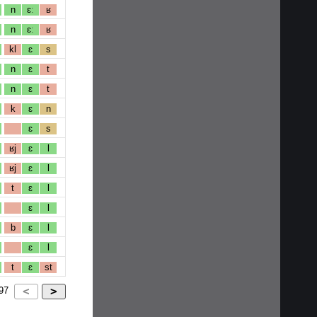
n
ɛː
ʁ
n
ɛː
ʁ
kl
ɛ
s
n
ɛ
t
n
ɛ
t
k
ɛ
n
ɛ
s
ʁj
ɛ
l
ʁj
ɛ
l
t
ɛ
l
ɛ
l
b
ɛ
l
ɛ
l
t
ɛ
st
97