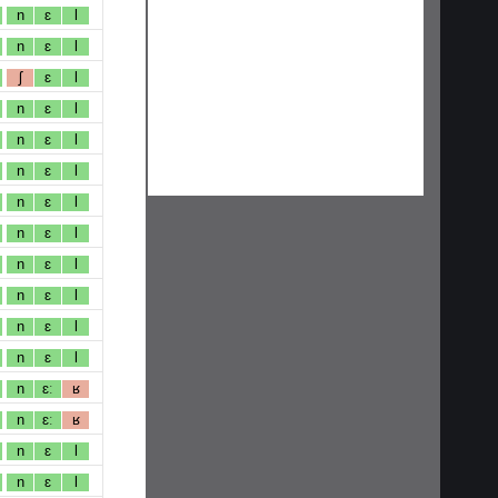
n
ɛ
l
n
ɛ
l
ʃ
ɛ
l
n
ɛ
l
n
ɛ
l
n
ɛ
l
n
ɛ
l
n
ɛ
l
n
ɛ
l
n
ɛ
l
n
ɛ
l
n
ɛ
l
n
ɛː
ʁ
n
ɛː
ʁ
n
ɛ
l
n
ɛ
l