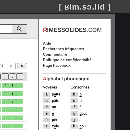
[ ʁim.sɔ.lid ]
R
IMESSOLIDES
.COM
Aide
Recherches fréquentes
Commentaire
Politique de confidentialité
Page Facebook
97
A
lphabet phonétique
n
ɛ
l
Voyelles
Consonnes
n
ɛ
l
a
p
a
tte
b
b
ɑ
p
â
te
d
d
n
ɛ
l
ɑ̃
an
f
f
n
ɛ
l
e
é
g
g
oût
n
ɛ
l
ẽ
p
in
ʒ
J
n
ɛ
l
ɛ
z
è
le
k
c
ou