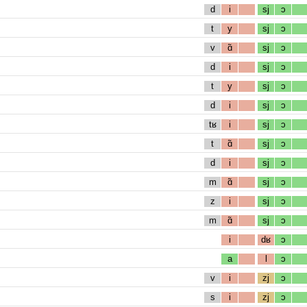
d
i
sj
ɔ
t
y
sj
ɔ
v
ɑ̃
sj
ɔ
d
i
sj
ɔ
t
y
sj
ɔ
d
i
sj
ɔ
tʁ
i
sj
ɔ
t
ɑ̃
sj
ɔ
d
i
sj
ɔ
m
ɑ̃
sj
ɔ
z
i
sj
ɔ
m
ɑ̃
sj
ɔ
i
dʁ
ɔ
a
l
ɔ
v
i
zj
ɔ
s
i
zj
ɔ