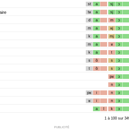
st
a
sj
ɔ
aire
tʁ
a
sj
ɔ
d
a
m
ɔ
m
a
ʁj
ɔ
k
a
mj
ɔ
m
a
ʁ
ɔ
k
a
t
ɔ
s
ɑ̃
s
ɔ
t
ɑ̃
s
ɔ
pʁ
ɔ
n
ɔ
pʁ
i
n
ɔ
ʁ
i
n
ɔ
a
l
k
ɔ
1
à
100
sur
34
PUBLICITÉ