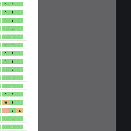
n
ɛ
l
n
ɛ
l
n
ɛ
l
n
ɛ
l
n
ɛ
l
n
ɛ
l
n
ɛ
l
n
ɛ
l
n
ɛ
l
n
ɛ
l
n
ɛ
l
n
ɛ
l
m
ɛ
l
ɛ
s
n
ɛ
l
n
ɛ
l