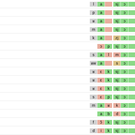
l
a
sj
ɔ
p
a
sj
ɔ
ʁ
a
sj
ɔ
m
a
sj
ɔ
k
a
zj
ɔ
ɔ
p
sj
ɔ
s
a
l
m
ɔ
ʁw
a
s
ɔ
ʁ
ɛ
k
sj
ɔ
ʁ
ɛ
k
sj
ɔ
ʁ
ɛ
k
sj
ɔ
s
ɛ
p
sj
ɔ
m
a
ʁ
k
ɔ
a
b
d
ɔ
f
ɔ̃
k
sj
ɔ
d
i
k
sj
ɔ