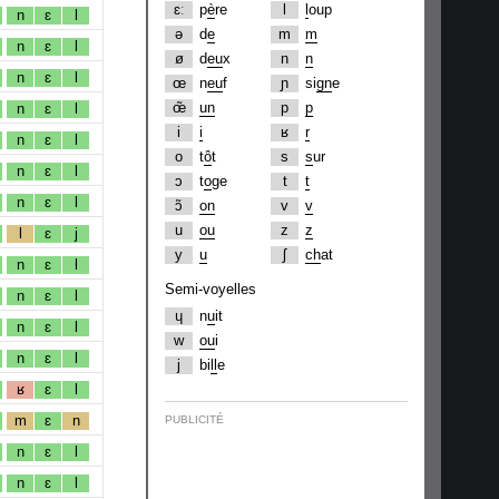
ɛː
p
è
re
l
l
oup
n
ɛ
l
ə
d
e
m
m
n
ɛ
l
ø
d
eu
x
n
n
n
ɛ
l
œ
n
eu
f
ɲ
si
gn
e
œ̃
un
p
p
n
ɛ
l
i
i
ʁ
r
n
ɛ
l
o
t
ô
t
s
s
ur
n
ɛ
l
ɔ
t
o
ge
t
t
n
ɛ
l
ɔ̃
on
v
v
u
ou
z
z
l
ɛ
j
y
u
ʃ
ch
at
n
ɛ
l
Semi-voyelles
n
ɛ
l
ɥ
n
u
it
n
ɛ
l
w
ou
i
n
ɛ
l
j
bi
ll
e
ʁ
ɛ
l
m
ɛ
n
PUBLICITÉ
n
ɛ
l
n
ɛ
l