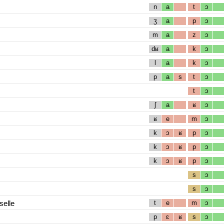
n
a
t
ɔ
ʒ
a
p
ɔ
m
a
z
ɔ
dʁ
a
k
ɔ
l
a
k
ɔ
p
a
s
t
ɔ
t
ɔ
ʃ
a
ʁ
ɔ
ʁ
e
m
ɔ
k
ɔ
ʁ
p
ɔ
k
ɔ
ʁ
p
ɔ
k
ɔ
ʁ
p
ɔ
s
ɔ
s
ɔ
selle
t
e
m
ɔ
p
ɛ
ʁ
s
ɔ