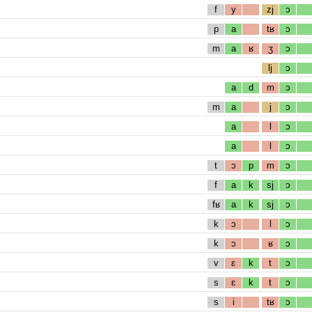
f
y
zj
ɔ
p
a
tʁ
ɔ
m
a
ʁ
ʒ
ɔ
lj
ɔ
a
d
m
ɔ
m
a
j
ɔ
a
l
ɔ
a
l
ɔ
t
ɔ
p
m
ɔ
f
a
k
sj
ɔ
fʁ
a
k
sj
ɔ
k
ɔ
l
ɔ
k
ɔ
ʁ
ɔ
v
ɛ
k
t
ɔ
s
ɛ
k
t
ɔ
s
i
tʁ
ɔ