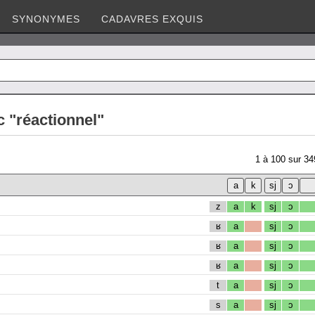
SYNONYMES
CADAVRES EXQUIS
 "réactionnel"
1
à
100
sur
34
z
a
k
sj
ɔ
ʁ
a
sj
ɔ
ʁ
a
sj
ɔ
ʁ
a
sj
ɔ
t
a
sj
ɔ
s
a
sj
ɔ