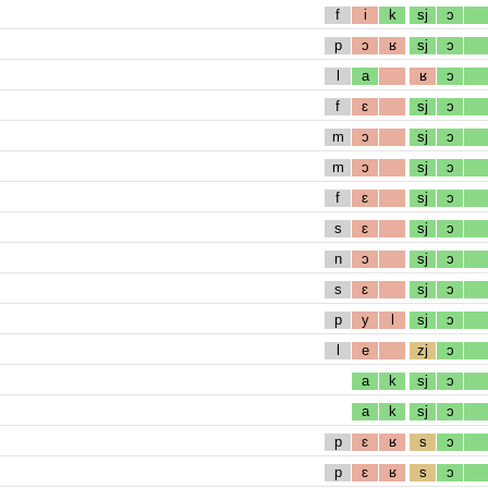
f
i
k
sj
ɔ
p
ɔ
ʁ
sj
ɔ
l
a
ʁ
ɔ
f
ɛ
sj
ɔ
m
ɔ
sj
ɔ
m
ɔ
sj
ɔ
f
ɛ
sj
ɔ
s
ɛ
sj
ɔ
n
ɔ
sj
ɔ
s
ɛ
sj
ɔ
p
y
l
sj
ɔ
l
e
zj
ɔ
a
k
sj
ɔ
a
k
sj
ɔ
p
ɛ
ʁ
s
ɔ
p
ɛ
ʁ
s
ɔ