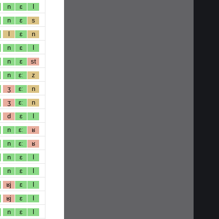
n
ɛ
l
n
ɛ
s
l
ɛ
n
n
ɛ
l
n
ɛ
st
n
ɛː
z
ʒ
ɛː
n
ʒ
ɛː
n
d
ɛ
l
n
ɛː
ʁ
n
ɛː
ʁ
n
ɛ
l
n
ɛ
l
ʁj
ɛ
l
ʁj
ɛ
l
n
ɛ
l