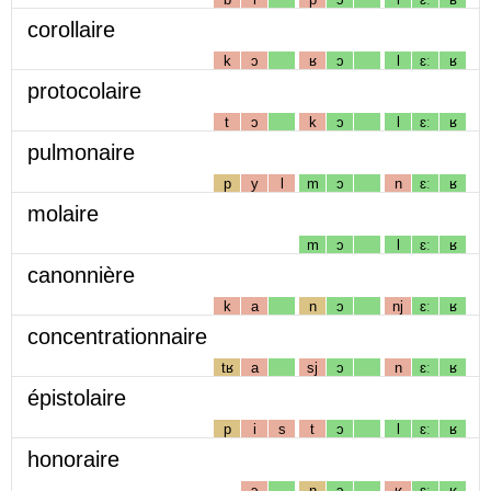
corollaire
k
ɔ
ʁ
ɔ
l
ɛː
ʁ
protocolaire
t
ɔ
k
ɔ
l
ɛː
ʁ
pulmonaire
p
y
l
m
ɔ
n
ɛː
ʁ
molaire
m
ɔ
l
ɛː
ʁ
canonnière
k
a
n
ɔ
nj
ɛː
ʁ
concentrationnaire
tʁ
a
sj
ɔ
n
ɛː
ʁ
épistolaire
p
i
s
t
ɔ
l
ɛː
ʁ
honoraire
ɔ
n
ɔ
ʁ
ɛː
ʁ