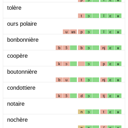
tolère
t
ɔ
l
ɛː
ʁ
ours polaire
u
ʁs
p
ɔ
l
ɛː
ʁ
bonbonnière
b
ɔ̃
b
ɔ
nj
ɛː
ʁ
coopère
k
ɔ
ɔ
p
ɛː
ʁ
boutonnière
b
u
t
ɔ
nj
ɛː
ʁ
condottiere
k
ɔ̃
d
ɔ
tj
ɛː
ʁ
notaire
n
ɔ
t
ɛː
ʁ
nochère
n
ɔ
ʃ
ɛː
ʁ