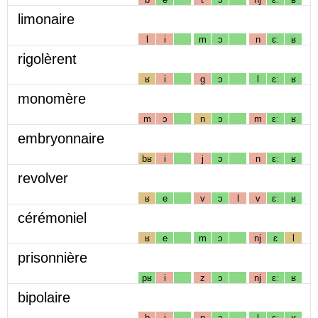
limonaire
l
i
m
ɔ
n
ɛː
ʁ
rigolèrent
ʁ
i
g
ɔ
l
ɛː
ʁ
monomère
m
ɔ
n
ɔ
m
ɛː
ʁ
embryonnaire
bʁ
i
j
ɔ
n
ɛː
ʁ
revolver
ʁ
e
v
ɔ
l
v
ɛː
ʁ
cérémoniel
ʁ
e
m
ɔ
nj
ɛ
l
prisonnière
pʁ
i
z
ɔ
nj
ɛː
ʁ
bipolaire
b
i
p
ɔ
l
ɛː
ʁ