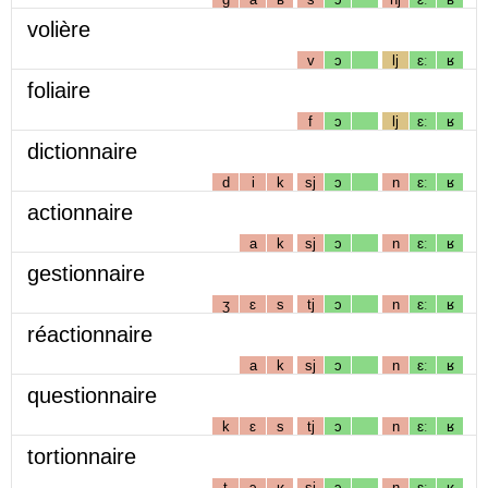
volière
v
ɔ
lj
ɛː
ʁ
foliaire
f
ɔ
lj
ɛː
ʁ
dictionnaire
d
i
k
sj
ɔ
n
ɛː
ʁ
actionnaire
a
k
sj
ɔ
n
ɛː
ʁ
gestionnaire
ʒ
ɛ
s
tj
ɔ
n
ɛː
ʁ
réactionnaire
a
k
sj
ɔ
n
ɛː
ʁ
questionnaire
k
ɛ
s
tj
ɔ
n
ɛː
ʁ
tortionnaire
t
ɔ
ʁ
sj
ɔ
n
ɛː
ʁ