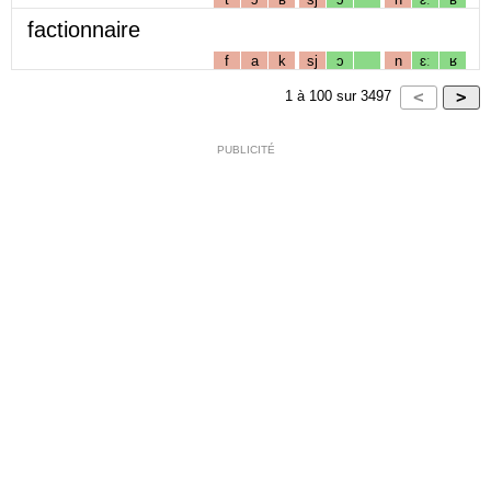
factionnaire
f
a
k
sj
ɔ
n
ɛː
ʁ
1
à
100
sur
3497
PUBLICITÉ