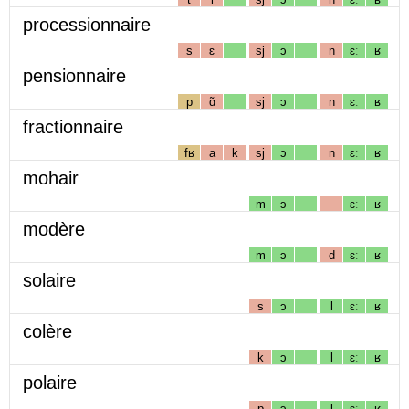
processionnaire
s
ɛ
sj
ɔ
n
ɛː
ʁ
pensionnaire
p
ɑ̃
sj
ɔ
n
ɛː
ʁ
fractionnaire
fʁ
a
k
sj
ɔ
n
ɛː
ʁ
mohair
m
ɔ
ɛː
ʁ
modère
m
ɔ
d
ɛː
ʁ
solaire
s
ɔ
l
ɛː
ʁ
colère
k
ɔ
l
ɛː
ʁ
polaire
p
ɔ
l
ɛː
ʁ