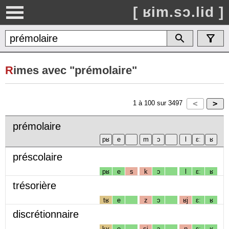
[ ʁim.sɔ.lid ]
R
imes avec "prémolaire"
1
à
100
sur
3497
prémolaire
préscolaire
pʁ
e
s
k
ɔ
l
ɛː
ʁ
trésorière
tʁ
e
z
ɔ
ʁj
ɛː
ʁ
discrétionnaire
kʁ
e
sj
ɔ
n
ɛː
ʁ