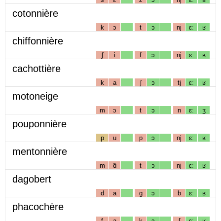
cotonnière
k
ɔ
t
ɔ
nj
ɛː
ʁ
chiffonnière
ʃ
i
f
ɔ
nj
ɛː
ʁ
cachottière
k
a
ʃ
ɔ
tj
ɛː
ʁ
motoneige
m
ɔ
t
ɔ
n
ɛː
ʒ
pouponnière
p
u
p
ɔ
nj
ɛː
ʁ
mentonnière
m
ɑ̃
t
ɔ
nj
ɛː
ʁ
dagobert
d
a
g
ɔ
b
ɛː
ʁ
phacochère
f
a
k
ɔ
ʃ
ɛː
ʁ