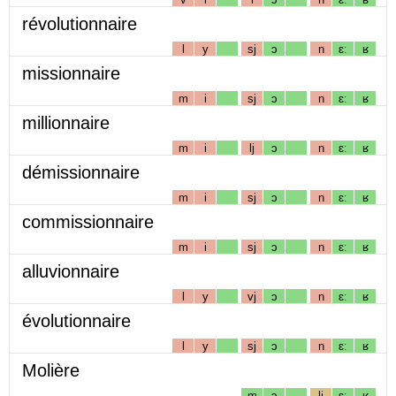
révolutionnaire
l
y
sj
ɔ
n
ɛː
ʁ
missionnaire
m
i
sj
ɔ
n
ɛː
ʁ
millionnaire
m
i
lj
ɔ
n
ɛː
ʁ
démissionnaire
m
i
sj
ɔ
n
ɛː
ʁ
commissionnaire
m
i
sj
ɔ
n
ɛː
ʁ
alluvionnaire
l
y
vj
ɔ
n
ɛː
ʁ
évolutionnaire
l
y
sj
ɔ
n
ɛː
ʁ
Molière
m
ɔ
lj
ɛː
ʁ