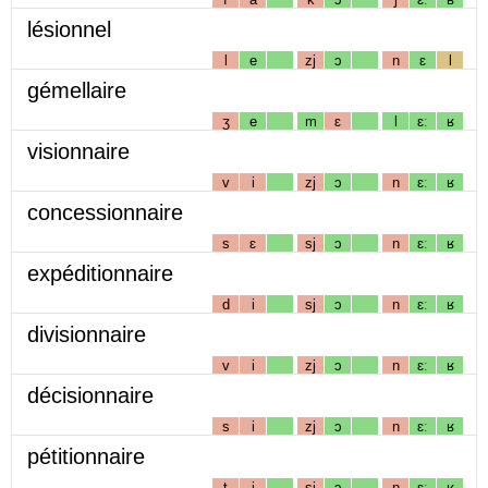
lésionnel
l
e
zj
ɔ
n
ɛ
l
gémellaire
ʒ
e
m
ɛ
l
ɛː
ʁ
visionnaire
v
i
zj
ɔ
n
ɛː
ʁ
concessionnaire
s
ɛ
sj
ɔ
n
ɛː
ʁ
expéditionnaire
d
i
sj
ɔ
n
ɛː
ʁ
divisionnaire
v
i
zj
ɔ
n
ɛː
ʁ
décisionnaire
s
i
zj
ɔ
n
ɛː
ʁ
pétitionnaire
t
i
sj
ɔ
n
ɛː
ʁ