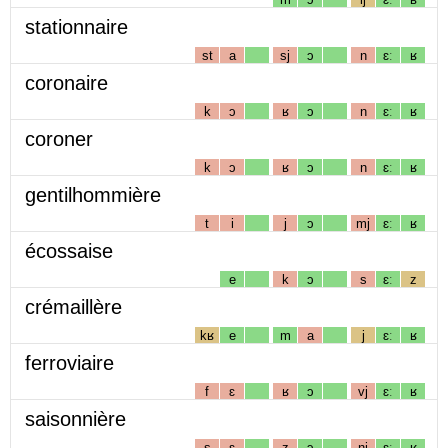
stationnaire
st
a
sj
ɔ
n
ɛː
ʁ
coronaire
k
ɔ
ʁ
ɔ
n
ɛː
ʁ
coroner
k
ɔ
ʁ
ɔ
n
ɛː
ʁ
gentilhommière
t
i
j
ɔ
mj
ɛː
ʁ
écossaise
e
k
ɔ
s
ɛː
z
crémaillère
kʁ
e
m
a
j
ɛː
ʁ
ferroviaire
f
ɛ
ʁ
ɔ
vj
ɛː
ʁ
saisonnière
s
ɛ
z
ɔ
nj
ɛː
ʁ