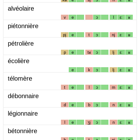
alvéolaire
v
e
ɔ
l
ɛː
ʁ
piétonnière
pj
e
t
ɔ
nj
ɛː
ʁ
pétrolière
p
e
tʁ
ɔ
lj
ɛː
ʁ
écolière
e
k
ɔ
lj
ɛː
ʁ
télomère
t
e
l
ɔ
m
ɛː
ʁ
débonnaire
d
e
b
ɔ
n
ɛː
ʁ
légionnaire
l
e
ʒj
ɔ
n
ɛː
ʁ
bétonnière
b
e
t
ɔ
nj
ɛː
ʁ