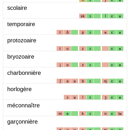
scolaire
sk
ɔ
l
ɛː
ʁ
temporaire
t
ɑ̃
p
ɔ
ʁ
ɛː
ʁ
protozoaire
t
o
z
ɔ
ɛː
ʁ
bryozoaire
j
o
z
ɔ
ɛː
ʁ
charbonnière
ʃ
a
ʁ
b
ɔ
nj
ɛː
ʁ
horlogère
ɔ
ʁ
l
ɔ
ʒ
ɛː
ʁ
méconnaître
m
e
k
ɔ
n
ɛː
tʁ
garçonnière
g
a
ʁ
s
ɔ
nj
ɛː
ʁ