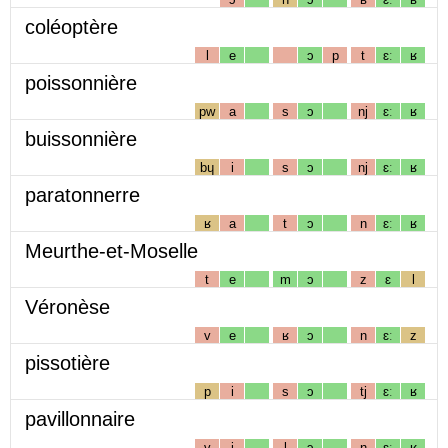
coléoptère
l
e
ɔ
p
t
ɛː
ʁ
poissonnière
pw
a
s
ɔ
nj
ɛː
ʁ
buissonnière
bɥ
i
s
ɔ
nj
ɛː
ʁ
paratonnerre
ʁ
a
t
ɔ
n
ɛː
ʁ
Meurthe-et-Moselle
t
e
m
ɔ
z
ɛ
l
Véronèse
v
e
ʁ
ɔ
n
ɛː
z
pissotière
p
i
s
ɔ
tj
ɛː
ʁ
pavillonnaire
v
i
l
ɔ
n
ɛː
ʁ