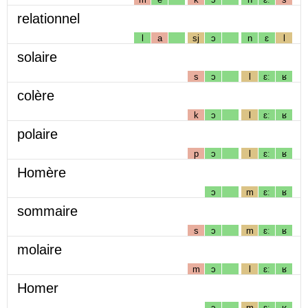
relationnel
l
a
sj
ɔ
n
ɛ
l
solaire
s
ɔ
l
ɛː
ʁ
colère
k
ɔ
l
ɛː
ʁ
polaire
p
ɔ
l
ɛː
ʁ
Homère
ɔ
m
ɛː
ʁ
sommaire
s
ɔ
m
ɛː
ʁ
molaire
m
ɔ
l
ɛː
ʁ
Homer
ɔ
m
ɛː
ʁ