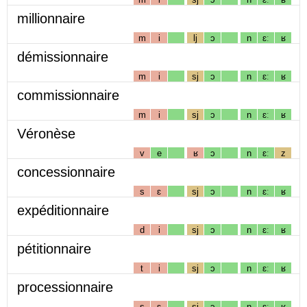
millionnaire
m
i
lj
ɔ
n
ɛː
ʁ
démissionnaire
m
i
sj
ɔ
n
ɛː
ʁ
commissionnaire
m
i
sj
ɔ
n
ɛː
ʁ
Véronèse
v
e
ʁ
ɔ
n
ɛː
z
concessionnaire
s
ɛ
sj
ɔ
n
ɛː
ʁ
expéditionnaire
d
i
sj
ɔ
n
ɛː
ʁ
pétitionnaire
t
i
sj
ɔ
n
ɛː
ʁ
processionnaire
s
ɛ
sj
ɔ
n
ɛː
ʁ