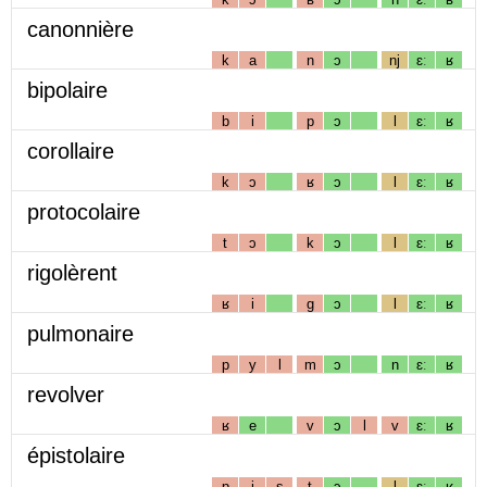
canonnière
k
a
n
ɔ
nj
ɛː
ʁ
bipolaire
b
i
p
ɔ
l
ɛː
ʁ
corollaire
k
ɔ
ʁ
ɔ
l
ɛː
ʁ
protocolaire
t
ɔ
k
ɔ
l
ɛː
ʁ
rigolèrent
ʁ
i
g
ɔ
l
ɛː
ʁ
pulmonaire
p
y
l
m
ɔ
n
ɛː
ʁ
revolver
ʁ
e
v
ɔ
l
v
ɛː
ʁ
épistolaire
p
i
s
t
ɔ
l
ɛː
ʁ