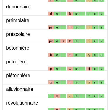
débonnaire
d
e
b
ɔ
n
ɛː
ʁ
prémolaire
pʁ
e
m
ɔ
l
ɛː
ʁ
préscolaire
pʁ
e
s
k
ɔ
l
ɛː
ʁ
bétonnière
b
e
t
ɔ
nj
ɛː
ʁ
pétrolière
p
e
tʁ
ɔ
lj
ɛː
ʁ
piétonnière
pj
e
t
ɔ
nj
ɛː
ʁ
alluvionnaire
l
y
vj
ɔ
n
ɛː
ʁ
révolutionnaire
l
y
sj
ɔ
n
ɛː
ʁ