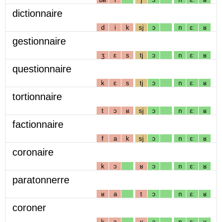
dictionnaire
d
i
k
sj
ɔ
n
ɛː
ʁ
gestionnaire
ʒ
ɛ
s
tj
ɔ
n
ɛː
ʁ
questionnaire
k
ɛ
s
tj
ɔ
n
ɛː
ʁ
tortionnaire
t
ɔ
ʁ
sj
ɔ
n
ɛː
ʁ
factionnaire
f
a
k
sj
ɔ
n
ɛː
ʁ
coronaire
k
ɔ
ʁ
ɔ
n
ɛː
ʁ
paratonnerre
ʁ
a
t
ɔ
n
ɛː
ʁ
coroner
k
ɔ
ʁ
ɔ
n
ɛː
ʁ