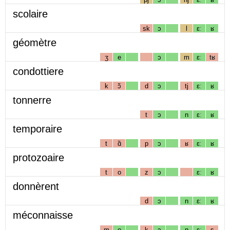
scolaire
sk
ɔ
l
ɛː
ʁ
géomètre
ʒ
e
ɔ
m
ɛː
tʁ
condottiere
k
ɔ̃
d
ɔ
tj
ɛː
ʁ
tonnerre
t
ɔ
n
ɛː
ʁ
temporaire
t
ɑ̃
p
ɔ
ʁ
ɛː
ʁ
protozoaire
t
o
z
ɔ
ɛː
ʁ
donnèrent
d
ɔ
n
ɛː
ʁ
méconnaisse
m
e
k
ɔ
n
ɛː
s