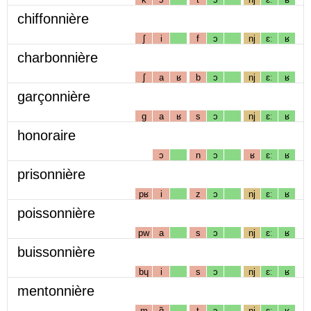
chiffonnière
ʃ
i
f
ɔ
nj
ɛː
ʁ
charbonnière
ʃ
a
ʁ
b
ɔ
nj
ɛː
ʁ
garçonnière
g
a
ʁ
s
ɔ
nj
ɛː
ʁ
honoraire
ɔ
n
ɔ
ʁ
ɛː
ʁ
prisonnière
pʁ
i
z
ɔ
nj
ɛː
ʁ
poissonnière
pw
a
s
ɔ
nj
ɛː
ʁ
buissonnière
bɥ
i
s
ɔ
nj
ɛː
ʁ
mentonnière
m
ɑ̃
t
ɔ
nj
ɛː
ʁ