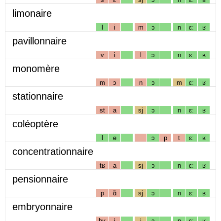
limonaire
l
i
m
ɔ
n
ɛː
ʁ
pavillonnaire
v
i
l
ɔ
n
ɛː
ʁ
monomère
m
ɔ
n
ɔ
m
ɛː
ʁ
stationnaire
st
a
sj
ɔ
n
ɛː
ʁ
coléoptère
l
e
ɔ
p
t
ɛː
ʁ
concentrationnaire
tʁ
a
sj
ɔ
n
ɛː
ʁ
pensionnaire
p
ɑ̃
sj
ɔ
n
ɛː
ʁ
embryonnaire
bʁ
i
j
ɔ
n
ɛː
ʁ