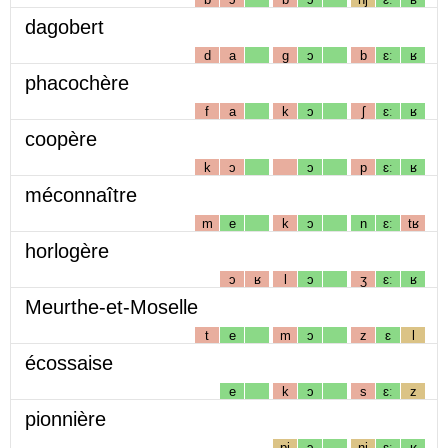
dagobert
d
a
g
ɔ
b
ɛː
ʁ
phacochère
f
a
k
ɔ
ʃ
ɛː
ʁ
coopère
k
ɔ
ɔ
p
ɛː
ʁ
méconnaître
m
e
k
ɔ
n
ɛː
tʁ
horlogère
ɔ
ʁ
l
ɔ
ʒ
ɛː
ʁ
Meurthe-et-Moselle
t
e
m
ɔ
z
ɛ
l
écossaise
e
k
ɔ
s
ɛː
z
pionnière
pj
ɔ
nj
ɛː
ʁ