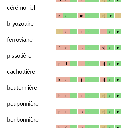
cérémoniel
ʁ
e
m
ɔ
nj
ɛ
l
bryozoaire
j
o
z
ɔ
ɛː
ʁ
ferroviaire
f
ɛ
ʁ
ɔ
vj
ɛː
ʁ
pissotière
p
i
s
ɔ
tj
ɛː
ʁ
cachottière
k
a
ʃ
ɔ
tj
ɛː
ʁ
boutonnière
b
u
t
ɔ
nj
ɛː
ʁ
pouponnière
p
u
p
ɔ
nj
ɛː
ʁ
bonbonnière
b
ɔ̃
b
ɔ
nj
ɛː
ʁ