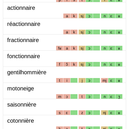
actionnaire
a
k
sj
ɔ
n
ɛː
ʁ
réactionnaire
a
k
sj
ɔ
n
ɛː
ʁ
fractionnaire
fʁ
a
k
sj
ɔ
n
ɛː
ʁ
fonctionnaire
f
ɔ̃
k
sj
ɔ
n
ɛː
ʁ
gentilhommière
t
i
j
ɔ
mj
ɛː
ʁ
motoneige
m
ɔ
t
ɔ
n
ɛː
ʒ
saisonnière
s
ɛ
z
ɔ
nj
ɛː
ʁ
cotonnière
k
ɔ
t
ɔ
nj
ɛː
ʁ