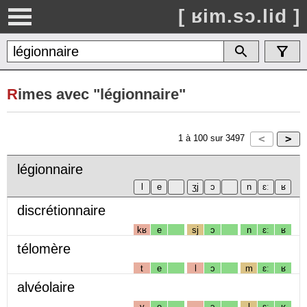
[ ʁim.sɔ.lid ]
R
imes avec "légionnaire"
1
à
100
sur
3497
légionnaire
discrétionnaire
kʁ
e
sj
ɔ
n
ɛː
ʁ
télomère
t
e
l
ɔ
m
ɛː
ʁ
alvéolaire
v
e
ɔ
l
ɛː
ʁ