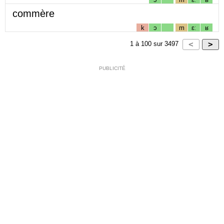
commère
k
ɔ
m
ɛː
ʁ
1
à
100
sur
3497
PUBLICITÉ