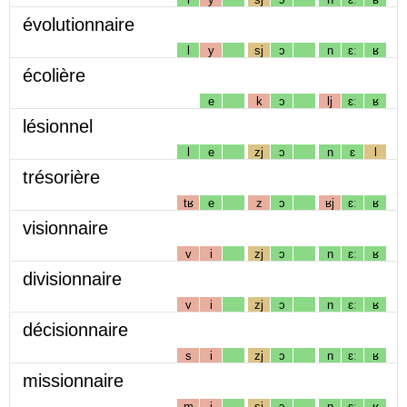
évolutionnaire
l
y
sj
ɔ
n
ɛː
ʁ
écolière
e
k
ɔ
lj
ɛː
ʁ
lésionnel
l
e
zj
ɔ
n
ɛ
l
trésorière
tʁ
e
z
ɔ
ʁj
ɛː
ʁ
visionnaire
v
i
zj
ɔ
n
ɛː
ʁ
divisionnaire
v
i
zj
ɔ
n
ɛː
ʁ
décisionnaire
s
i
zj
ɔ
n
ɛː
ʁ
missionnaire
m
i
sj
ɔ
n
ɛː
ʁ