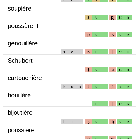
soupière
s
u
pj
ɛː
ʁ
poussèrent
p
u
s
ɛː
ʁ
genouillère
ʒ
ə
n
u
j
ɛː
ʁ
Schubert
ʃ
u
b
ɛː
ʁ
cartouchière
k
a
ʁ
t
u
ʃj
ɛː
ʁ
houillère
u
j
ɛː
ʁ
bijoutière
b
i
ʒ
u
tj
ɛː
ʁ
poussière
p
u
sj
ɛː
ʁ