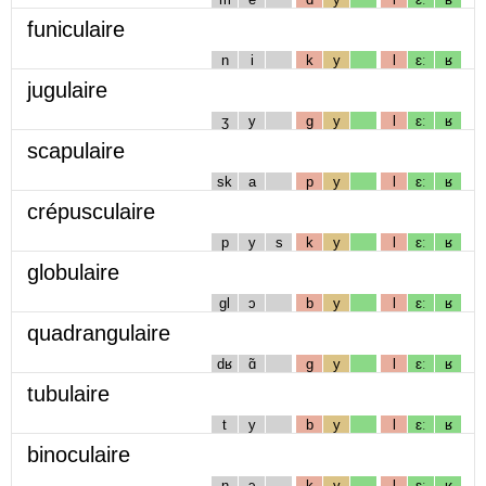
funiculaire
n
i
k
y
l
ɛː
ʁ
jugulaire
ʒ
y
g
y
l
ɛː
ʁ
scapulaire
sk
a
p
y
l
ɛː
ʁ
crépusculaire
p
y
s
k
y
l
ɛː
ʁ
globulaire
gl
ɔ
b
y
l
ɛː
ʁ
quadrangulaire
dʁ
ɑ̃
g
y
l
ɛː
ʁ
tubulaire
t
y
b
y
l
ɛː
ʁ
binoculaire
n
ɔ
k
y
l
ɛː
ʁ