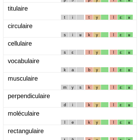
titulaire
t
i
t
y
l
ɛː
ʁ
circulaire
s
i
ʁ
k
y
l
ɛː
ʁ
cellulaire
s
ɛ
l
y
l
ɛː
ʁ
vocabulaire
k
a
b
y
l
ɛː
ʁ
musculaire
m
y
s
k
y
l
ɛː
ʁ
perpendiculaire
d
i
k
y
l
ɛː
ʁ
moléculaire
l
e
k
y
l
ɛː
ʁ
rectangulaire
t
ɑ̃
g
y
l
ɛː
ʁ