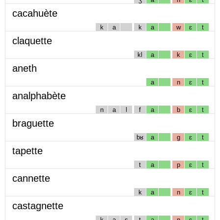
cacahuète
k
a
k
a
w
ɛ
t
claquette
kl
a
k
ɛ
t
aneth
a
n
ɛ
t
analphabète
n
a
l
f
a
b
ɛ
t
braguette
bʁ
a
g
ɛ
t
tapette
t
a
p
ɛ
t
cannette
k
a
n
ɛ
t
castagnette
k
a
s
t
a
ɲ
ɛ
t