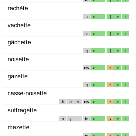
rachète
ʁ
a
ʃ
ɛ
t
vachette
v
a
ʃ
ɛ
t
gâchette
g
ɑ
ʃ
ɛ
t
noisette
nw
a
z
ɛ
t
gazette
g
a
z
ɛ
t
casse-noisette
k
ɑ
s
nw
a
z
ɛ
t
suffragette
s
y
fʁ
a
ʒ
ɛ
t
mazette
m
a
z
ɛ
t