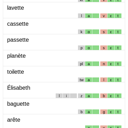
lavette
l
a
v
ɛ
t
cassette
k
ɑ
s
ɛ
t
passette
p
ɑ
s
ɛ
t
planète
pl
a
n
ɛ
t
toilette
tw
a
l
ɛ
t
Élisabeth
l
i
z
a
b
ɛ
t
baguette
b
a
g
ɛ
t
arête
a
ʁ
ɛ
t