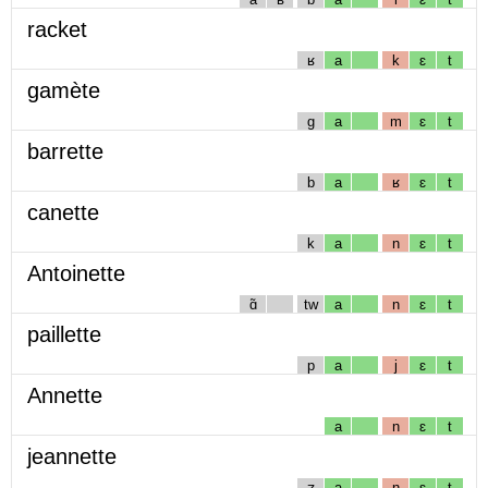
racket
ʁ
a
k
ɛ
t
gamète
g
a
m
ɛ
t
barrette
b
a
ʁ
ɛ
t
canette
k
a
n
ɛ
t
Antoinette
ɑ̃
tw
a
n
ɛ
t
paillette
p
a
j
ɛ
t
Annette
a
n
ɛ
t
jeannette
ʒ
a
n
ɛ
t