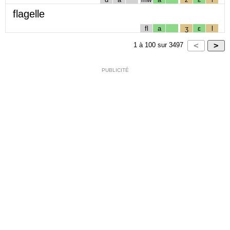
flagelle
fl
a
ʒ
ɛ
l
1
à
100
sur
3497
PUBLICITÉ