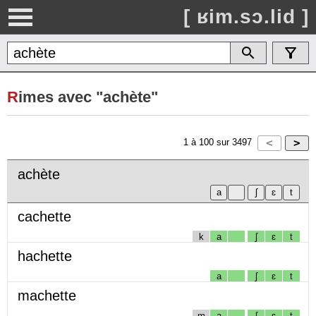
[ ʁim.sɔ.lid ]
R
imes avec "achète"
1
à
100
sur
3497
achète
cachette
k
a
ʃ
ɛ
t
hachette
a
ʃ
ɛ
t
machette
m
a
ʃ
ɛ
t