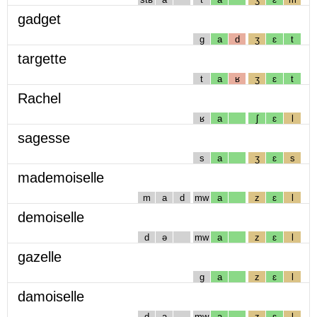
gadget
g
a
d
ʒ
ɛ
t
targette
t
a
ʁ
ʒ
ɛ
t
Rachel
ʁ
a
ʃ
ɛ
l
sagesse
s
a
ʒ
ɛ
s
mademoiselle
m
a
d
mw
a
z
ɛ
l
demoiselle
d
ə
mw
a
z
ɛ
l
gazelle
g
a
z
ɛ
l
damoiselle
d
a
mw
a
z
ɛ
l