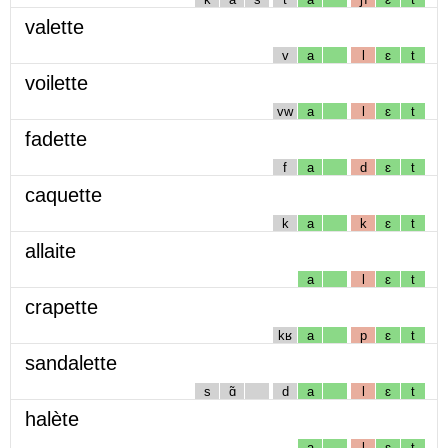
valette
v
a
l
ɛ
t
voilette
vw
a
l
ɛ
t
fadette
f
a
d
ɛ
t
caquette
k
a
k
ɛ
t
allaite
a
l
ɛ
t
crapette
kʁ
a
p
ɛ
t
sandalette
s
ɑ̃
d
a
l
ɛ
t
halète
a
l
ɛ
t