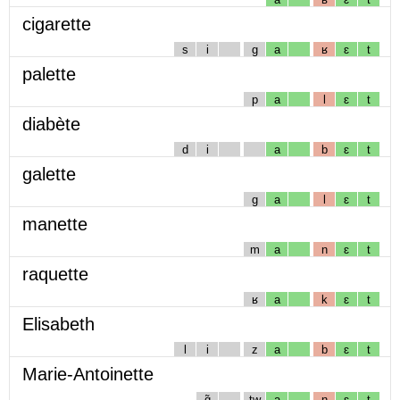
cigarette
s
i
g
a
ʁ
ɛ
t
palette
p
a
l
ɛ
t
diabète
d
i
a
b
ɛ
t
galette
g
a
l
ɛ
t
manette
m
a
n
ɛ
t
raquette
ʁ
a
k
ɛ
t
Elisabeth
l
i
z
a
b
ɛ
t
Marie-Antoinette
ɑ̃
tw
a
n
ɛ
t