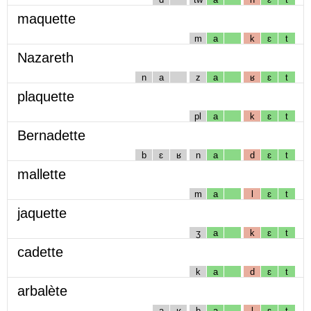
maquette
m
a
k
ɛ
t
Nazareth
n
a
z
a
ʁ
ɛ
t
plaquette
pl
a
k
ɛ
t
Bernadette
b
ɛ
ʁ
n
a
d
ɛ
t
mallette
m
a
l
ɛ
t
jaquette
ʒ
a
k
ɛ
t
cadette
k
a
d
ɛ
t
arbalète
a
ʁ
b
a
l
ɛ
t