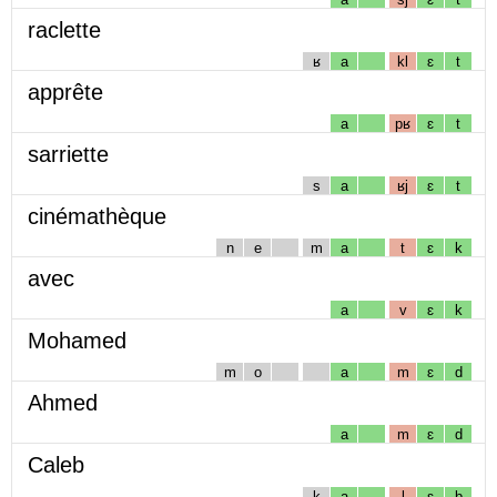
raclette
ʁ
a
kl
ɛ
t
apprête
a
pʁ
ɛ
t
sarriette
s
a
ʁj
ɛ
t
cinémathèque
n
e
m
a
t
ɛ
k
avec
a
v
ɛ
k
Mohamed
m
o
a
m
ɛ
d
Ahmed
a
m
ɛ
d
Caleb
k
a
l
ɛ
b