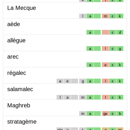
La Mecque
l
a
m
ɛ
k
aède
a
ɛ
d
allègue
a
l
ɛ
g
arec
a
ʁ
ɛ
k
régalec
ʁ
e
g
a
l
ɛ
k
salamalec
l
a
m
a
l
ɛ
k
Maghreb
m
a
gʁ
ɛ
b
stratagème
stʁ
a
t
a
ʒ
ɛ
m