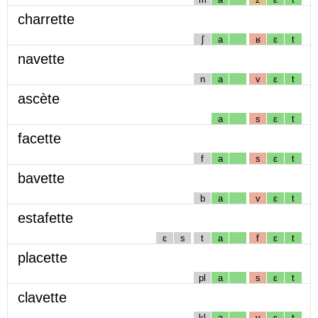
charrette
ʃ
a
ʁ
ɛ
t
navette
n
a
v
ɛ
t
ascète
a
s
ɛ
t
facette
f
a
s
ɛ
t
bavette
b
a
v
ɛ
t
estafette
ɛ
s
t
a
f
ɛ
t
placette
pl
a
s
ɛ
t
clavette
kl
a
v
ɛ
t