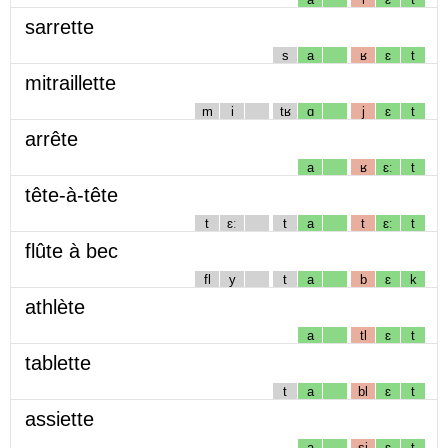
sarrette
s
a
ʁ
ɛ
t
mitraillette
m
i
tʁ
ɑ
j
ɛ
t
arrête
a
ʁ
ɛː
t
tête-à-tête
t
ɛː
t
a
t
ɛː
t
flûte à bec
fl
y
t
a
b
ɛ
k
athlète
a
tl
ɛ
t
tablette
t
a
bl
ɛ
t
assiette
a
sj
ɛ
t