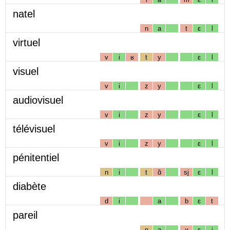
natel
n
a
t
ɛ
l
virtuel
v
i
ʁ
t
y
ɛ
l
visuel
v
i
z
y
ɛ
l
audiovisuel
v
i
z
y
ɛ
l
télévisuel
v
i
z
y
ɛ
l
pénitentiel
n
i
t
ɑ̃
sj
ɛ
l
diabète
d
i
a
b
ɛ
t
pareil
p
a
ʁ
ɛ
j