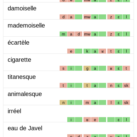
damoiselle
d
a
mw
a
z
ɛ
l
mademoiselle
m
a
d
mw
a
z
ɛ
l
écartèle
e
k
a
ʁ
t
ɛ
l
cigarette
s
i
g
a
ʁ
ɛ
t
titanesque
t
i
t
a
n
ɛ
sk
animalesque
n
i
m
a
l
ɛ
sk
irréel
i
ʁ
e
ɛ
l
eau de Javel
o
d
ʒ
a
v
ɛ
l