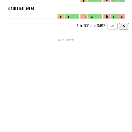
animalière
n
i
m
a
lj
ɛː
ʁ
1
à
100
sur
3497
PUBLICITÉ