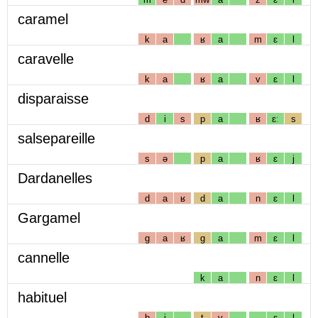
caramel
k
a
ʁ
a
m
ɛ
l
caravelle
k
a
ʁ
a
v
ɛ
l
disparaisse
d
i
s
p
a
ʁ
ɛː
s
salsepareille
s
ə
p
a
ʁ
ɛ
j
Dardanelles
d
a
ʁ
d
a
n
ɛ
l
Gargamel
g
a
ʁ
g
a
m
ɛ
l
cannelle
k
a
n
ɛ
l
habituel
b
i
t
y
ɛ
l