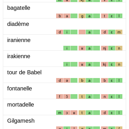
bagatelle
b
a
g
a
t
ɛ
l
diadème
d
i
a
d
ɛ
m
iranienne
i
ʁ
a
nj
ɛ
n
irakienne
i
ʁ
a
kj
ɛ
n
tour de Babel
d
ə
b
a
b
ɛ
l
fontanelle
f
ɔ̃
t
a
n
ɛ
l
mortadelle
m
ɔ
ʁ
t
a
d
ɛ
l
Gilgamesh
g
i
l
g
a
m
ɛ
ʃ