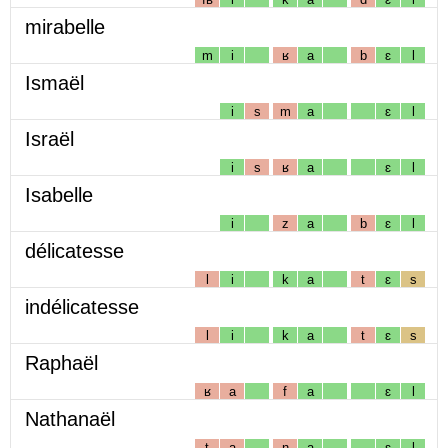
mirabelle
m
i
ʁ
a
b
ɛ
l
Ismaël
i
s
m
a
ɛ
l
Israël
i
s
ʁ
a
ɛ
l
Isabelle
i
z
a
b
ɛ
l
délicatesse
l
i
k
a
t
ɛ
s
indélicatesse
l
i
k
a
t
ɛ
s
Raphaël
ʁ
a
f
a
ɛ
l
Nathanaël
t
a
n
a
ɛ
l