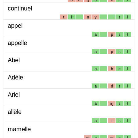
continuel
t
i
n
y
ɛ
l
appel
a
p
ɛ
l
appelle
a
p
ɛ
l
Abel
a
b
ɛ
l
Adèle
a
d
ɛ
l
Ariel
a
ʁj
ɛ
l
allèle
a
l
ɛ
l
mamelle
m
a
m
ɛ
l