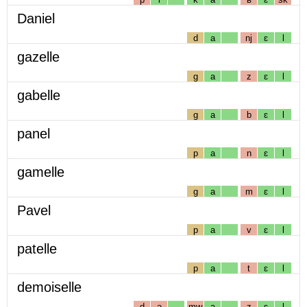
Daniel
d
a
nj
ɛ
l
gazelle
g
a
z
ɛ
l
gabelle
g
a
b
ɛ
l
panel
p
a
n
ɛ
l
gamelle
g
a
m
ɛ
l
Pavel
p
a
v
ɛ
l
patelle
p
a
t
ɛ
l
demoiselle
d
ə
mw
a
z
ɛ
l