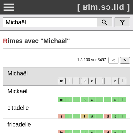
[ ʁim.sɔ.lid ]
R
imes avec "Michaël"
1
à
100
sur
3497
Michaël
Mickaël
m
i
k
a
ɛ
l
citadelle
s
i
t
a
d
ɛ
l
fricadelle
fʁ
i
k
a
d
ɛ
l