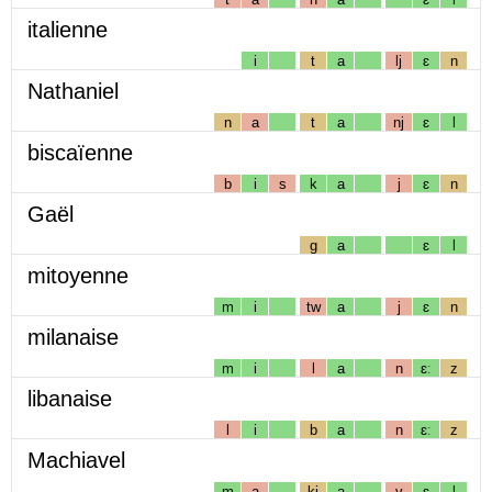
italienne
i
t
a
lj
ɛ
n
Nathaniel
n
a
t
a
nj
ɛ
l
biscaïenne
b
i
s
k
a
j
ɛ
n
Gaël
g
a
ɛ
l
mitoyenne
m
i
tw
a
j
ɛ
n
milanaise
m
i
l
a
n
ɛː
z
libanaise
l
i
b
a
n
ɛː
z
Machiavel
m
a
kj
a
v
ɛ
l