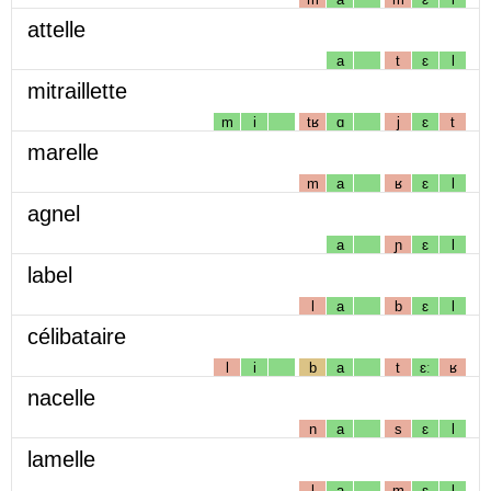
attelle
a
t
ɛ
l
mitraillette
m
i
tʁ
ɑ
j
ɛ
t
marelle
m
a
ʁ
ɛ
l
agnel
a
ɲ
ɛ
l
label
l
a
b
ɛ
l
célibataire
l
i
b
a
t
ɛː
ʁ
nacelle
n
a
s
ɛ
l
lamelle
l
a
m
ɛ
l