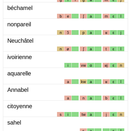
béchamel
b
e
ʃ
a
m
ɛ
l
nonpareil
n
ɔ̃
p
a
ʁ
ɛ
j
Neuchâtel
n
ø
ʃ
a
t
ɛ
l
ivoirienne
i
vw
ɑ
ʁj
ɛ
n
aquarelle
a
kw
a
ʁ
ɛ
l
Annabel
a
n
a
b
ɛ
l
citoyenne
s
i
tw
a
j
ɛ
n
sahel
s
a
ɛ
l