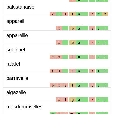
pakistanaise
k
i
s
t
a
n
ɛː
z
appareil
a
p
a
ʁ
ɛ
j
appareille
a
p
a
ʁ
ɛ
j
solennel
s
ɔ
l
a
n
ɛ
l
falafel
f
a
l
a
f
ɛ
l
bartavelle
b
a
ʁ
t
a
v
ɛ
l
algazelle
a
l
g
a
z
ɛ
l
mesdemoiselles
m
e
d
mw
a
z
ɛ
l