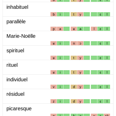
inhabituel
b
i
t
y
ɛ
l
parallèle
p
a
ʁ
a
l
ɛ
l
Marie-Noëlle
ʁ
i
n
ɔ
ɛ
l
spirituel
ʁ
i
t
y
ɛ
l
rituel
ʁ
i
t
y
ɛ
l
individuel
v
i
d
y
ɛ
l
résiduel
z
i
d
y
ɛ
l
picaresque
p
i
k
a
ʁ
ɛ
sk