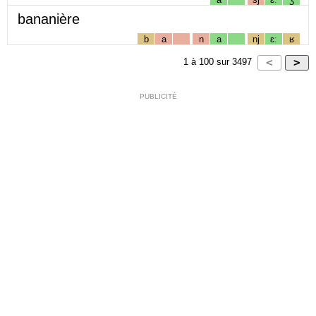
bananière
b
a
n
a
nj
ɛː
ʁ
1
à
100
sur
3497
PUBLICITÉ