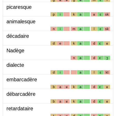
picaresque
p
i
k
a
ʁ
ɛ
sk
animalesque
n
i
m
a
l
ɛ
sk
décadaire
d
e
k
a
d
ɛː
ʁ
Nadège
n
a
d
ɛː
ʒ
dialecte
d
i
a
l
ɛ
kt
embarcadère
b
a
ʁ
k
a
d
ɛː
ʁ
débarcadère
b
a
ʁ
k
a
d
ɛː
ʁ
retardataire
t
a
ʁ
d
a
t
ɛː
ʁ