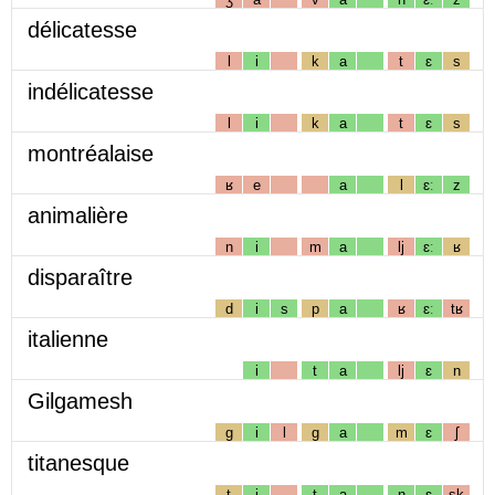
délicatesse
l
i
k
a
t
ɛ
s
indélicatesse
l
i
k
a
t
ɛ
s
montréalaise
ʁ
e
a
l
ɛː
z
animalière
n
i
m
a
lj
ɛː
ʁ
disparaître
d
i
s
p
a
ʁ
ɛː
tʁ
italienne
i
t
a
lj
ɛ
n
Gilgamesh
g
i
l
g
a
m
ɛ
ʃ
titanesque
t
i
t
a
n
ɛ
sk