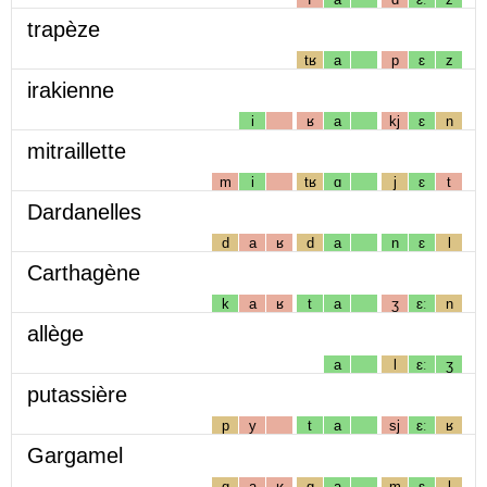
trapèze
tʁ
a
p
ɛ
z
irakienne
i
ʁ
a
kj
ɛ
n
mitraillette
m
i
tʁ
ɑ
j
ɛ
t
Dardanelles
d
a
ʁ
d
a
n
ɛ
l
Carthagène
k
a
ʁ
t
a
ʒ
ɛː
n
allège
a
l
ɛː
ʒ
putassière
p
y
t
a
sj
ɛː
ʁ
Gargamel
g
a
ʁ
g
a
m
ɛ
l