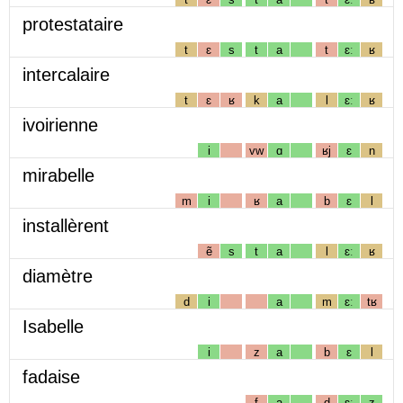
protestataire
t
ɛ
s
t
a
t
ɛː
ʁ
intercalaire
t
ɛ
ʁ
k
a
l
ɛː
ʁ
ivoirienne
i
vw
ɑ
ʁj
ɛ
n
mirabelle
m
i
ʁ
a
b
ɛ
l
installèrent
ẽ
s
t
a
l
ɛː
ʁ
diamètre
d
i
a
m
ɛː
tʁ
Isabelle
i
z
a
b
ɛ
l
fadaise
f
a
d
ɛː
z