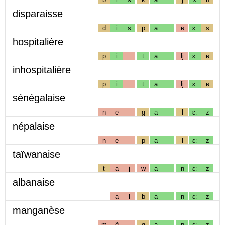
disparaisse
d
i
s
p
a
ʁ
ɛː
s
hospitalière
p
i
t
a
lj
ɛː
ʁ
inhospitalière
p
i
t
a
lj
ɛː
ʁ
sénégalaise
n
e
g
a
l
ɛː
z
népalaise
n
e
p
a
l
ɛː
z
taïwanaise
t
a
j
w
a
n
ɛː
z
albanaise
a
l
b
a
n
ɛː
z
manganèse
m
ɑ̃
g
a
n
ɛː
z