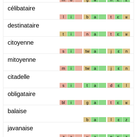
célibataire
l
i
b
a
t
ɛː
ʁ
destinataire
t
i
n
a
t
ɛː
ʁ
citoyenne
s
i
tw
a
j
ɛ
n
mitoyenne
m
i
tw
a
j
ɛ
n
citadelle
s
i
t
a
d
ɛ
l
obligataire
bl
i
g
a
t
ɛː
ʁ
balaise
b
a
l
ɛ
z
javanaise
ʒ
a
v
a
n
ɛː
z