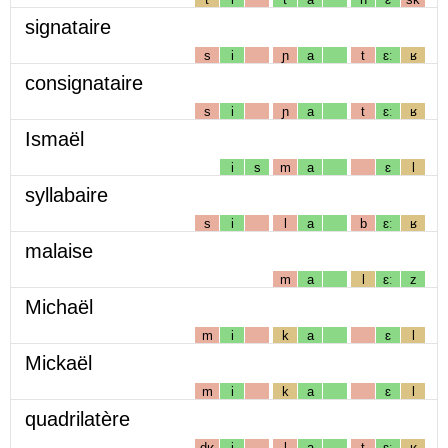
signataire
s
i
ɲ
a
t
ɛː
ʁ
consignataire
s
i
ɲ
a
t
ɛː
ʁ
Ismaël
i
s
m
a
ɛ
l
syllabaire
s
i
l
a
b
ɛː
ʁ
malaise
m
a
l
ɛː
z
Michaël
m
i
k
a
ɛ
l
Mickaël
m
i
k
a
ɛ
l
quadrilatère
dʁ
i
l
a
t
ɛː
ʁ