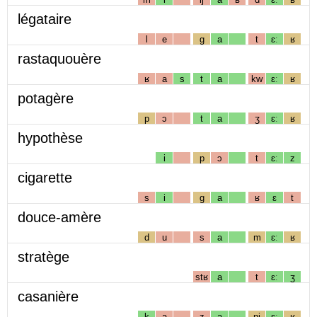
légataire
l
e
g
a
t
ɛː
ʁ
rastaquouère
ʁ
a
s
t
a
kw
ɛː
ʁ
potagère
p
ɔ
t
a
ʒ
ɛː
ʁ
hypothèse
i
p
ɔ
t
ɛː
z
cigarette
s
i
g
a
ʁ
ɛ
t
douce-amère
d
u
s
a
m
ɛː
ʁ
stratège
stʁ
a
t
ɛː
ʒ
casanière
k
a
z
a
nj
ɛː
ʁ