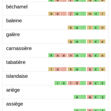
béchamel
b
e
ʃ
a
m
ɛ
l
baleine
b
a
l
ɛː
n
galère
g
a
l
ɛː
ʁ
carnassière
k
a
ʁ
n
a
sj
ɛː
ʁ
tabatière
t
a
b
a
tj
ɛː
ʁ
islandaise
i
s
l
ɑ̃
d
ɛː
z
ariège
a
ʁj
ɛː
ʒ
assiège
a
sj
ɛː
ʒ