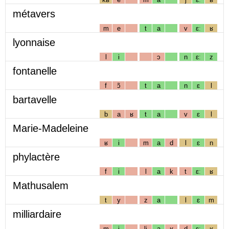
métavers
m
e
t
a
v
ɛː
ʁ
lyonnaise
l
i
ɔ
n
ɛː
z
fontanelle
f
ɔ̃
t
a
n
ɛ
l
bartavelle
b
a
ʁ
t
a
v
ɛ
l
Marie-Madeleine
ʁ
i
m
a
d
l
ɛ
n
phylactère
f
i
l
a
k
t
ɛː
ʁ
Mathusalem
t
y
z
a
l
ɛ
m
milliardaire
m
i
lj
a
ʁ
d
ɛː
ʁ