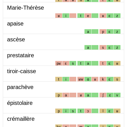
Marie-Thérèse
ʁ
i
t
e
ʁ
ɛː
z
apaise
a
p
ɛː
z
ascèse
a
s
ɛː
z
prestataire
pʁ
ɛ
s
t
a
t
ɛː
ʁ
tiroir-caisse
t
i
ʁw
ɑ
ʁ
k
ɛː
s
parachève
p
a
ʁ
a
ʃ
ɛ
v
épistolaire
p
i
s
t
ɔ
l
ɛː
ʁ
crémaillère
kʁ
e
m
a
j
ɛː
ʁ