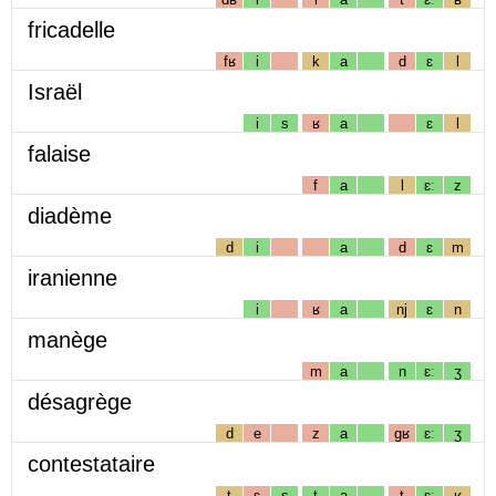
fricadelle
fʁ
i
k
a
d
ɛ
l
Israël
i
s
ʁ
a
ɛ
l
falaise
f
a
l
ɛː
z
diadème
d
i
a
d
ɛ
m
iranienne
i
ʁ
a
nj
ɛ
n
manège
m
a
n
ɛː
ʒ
désagrège
d
e
z
a
gʁ
ɛː
ʒ
contestataire
t
ɛ
s
t
a
t
ɛː
ʁ