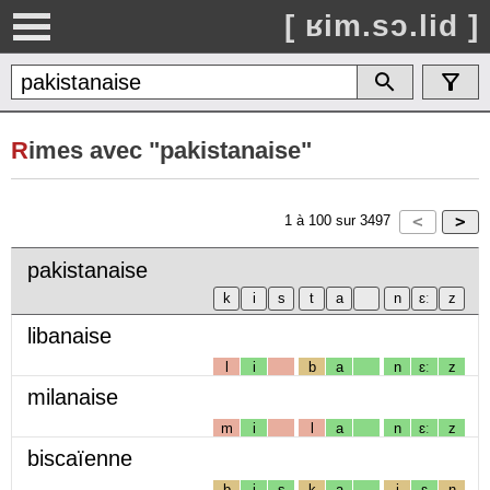
[ ʁim.sɔ.lid ]
R
imes avec "pakistanaise"
1
à
100
sur
3497
pakistanaise
libanaise
l
i
b
a
n
ɛː
z
milanaise
m
i
l
a
n
ɛː
z
biscaïenne
b
i
s
k
a
j
ɛ
n