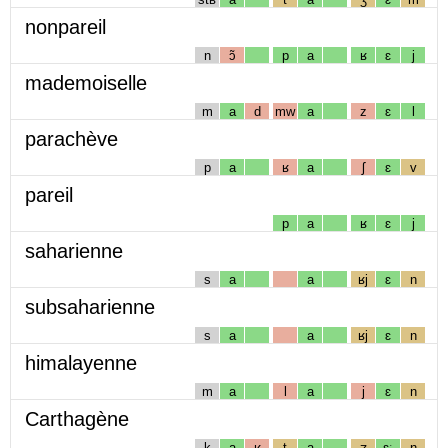
nonpareil
n
ɔ̃
p
a
ʁ
ɛ
j
mademoiselle
m
a
d
mw
a
z
ɛ
l
parachève
p
a
ʁ
a
ʃ
ɛ
v
pareil
p
a
ʁ
ɛ
j
saharienne
s
a
a
ʁj
ɛ
n
subsaharienne
s
a
a
ʁj
ɛ
n
himalayenne
m
a
l
a
j
ɛ
n
Carthagène
k
a
ʁ
t
a
ʒ
ɛː
n