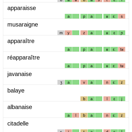
apparaisse
a
p
a
ʁ
ɛː
s
musaraigne
m
y
z
a
ʁ
ɛ
ɲ
apparaître
a
p
a
ʁ
ɛː
tʁ
réapparaître
a
p
a
ʁ
ɛː
tʁ
javanaise
ʒ
a
v
a
n
ɛː
z
balaye
b
a
l
ɛ
j
albanaise
a
l
b
a
n
ɛː
z
citadelle
s
i
t
a
d
ɛ
l