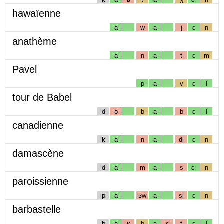
hawaïenne
a
w
a
j
ɛ
n
anathème
a
n
a
t
ɛ
m
Pavel
p
a
v
ɛ
l
tour de Babel
d
ə
b
a
b
ɛ
l
canadienne
k
a
n
a
dj
ɛ
n
damascène
d
a
m
a
s
ɛː
n
paroissienne
p
a
ʁw
a
sj
ɛ
n
barbastelle
b
a
ʁ
b
a
s
t
ɛ
l