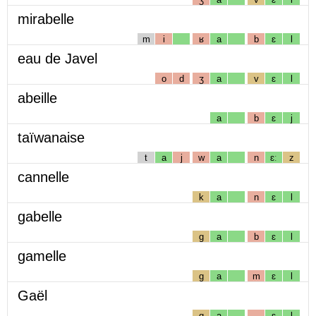
mirabelle
m
i
ʁ
a
b
ɛ
l
eau de Javel
o
d
ʒ
a
v
ɛ
l
abeille
a
b
ɛ
j
taïwanaise
t
a
j
w
a
n
ɛː
z
cannelle
k
a
n
ɛ
l
gabelle
g
a
b
ɛ
l
gamelle
g
a
m
ɛ
l
Gaël
g
a
ɛ
l