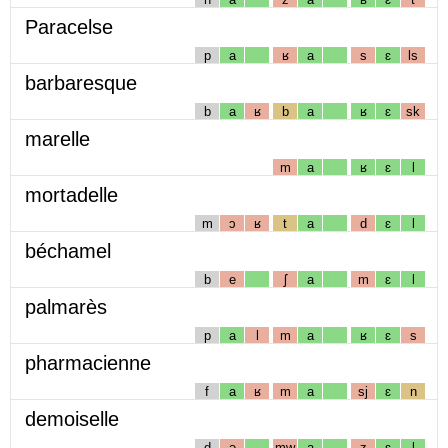
Paracelse
p
a
ʁ
a
s
ɛ
ls
barbaresque
b
a
ʁ
b
a
ʁ
ɛ
sk
marelle
m
a
ʁ
ɛ
l
mortadelle
m
ɔ
ʁ
t
a
d
ɛ
l
béchamel
b
e
ʃ
a
m
ɛ
l
palmarès
p
a
l
m
a
ʁ
ɛ
s
pharmacienne
f
a
ʁ
m
a
sj
ɛ
n
demoiselle
d
ə
mw
a
z
ɛ
l