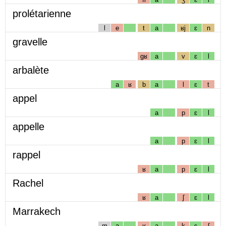
prolétarienne
l
e
t
a
ʁj
ɛ
n
gravelle
gʁ
a
v
ɛ
l
arbalète
a
ʁ
b
a
l
ɛ
t
appel
a
p
ɛ
l
appelle
a
p
ɛ
l
rappel
ʁ
a
p
ɛ
l
Rachel
ʁ
a
ʃ
ɛ
l
Marrakech
m
a
ʁ
a
k
ɛ
ʃ