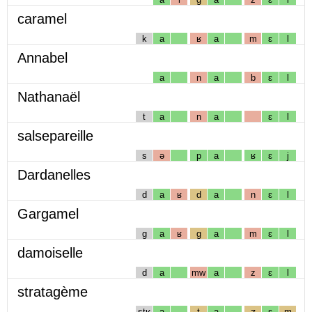
caramel
k
a
ʁ
a
m
ɛ
l
Annabel
a
n
a
b
ɛ
l
Nathanaël
t
a
n
a
ɛ
l
salsepareille
s
ə
p
a
ʁ
ɛ
j
Dardanelles
d
a
ʁ
d
a
n
ɛ
l
Gargamel
g
a
ʁ
g
a
m
ɛ
l
damoiselle
d
a
mw
a
z
ɛ
l
stratagème
stʁ
a
t
a
ʒ
ɛ
m