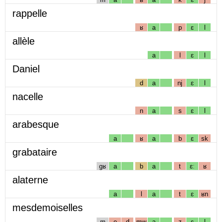
rappelle
ʁ
a
p
ɛ
l
allèle
a
l
ɛ
l
Daniel
d
a
nj
ɛ
l
nacelle
n
a
s
ɛ
l
arabesque
a
ʁ
a
b
ɛ
sk
grabataire
gʁ
a
b
a
t
ɛː
ʁ
alaterne
a
l
a
t
ɛ
ʁn
mesdemoiselles
m
e
d
mw
a
z
ɛ
l