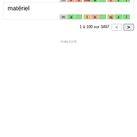
matériel
m
a
t
e
ʁj
ɛ
l
1
à
100
sur
3497
PUBLICITÉ