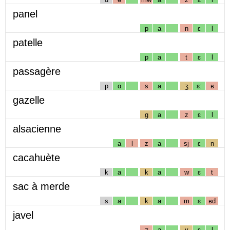
panel
p
a
n
ɛ
l
patelle
p
a
t
ɛ
l
passagère
p
ɑ
s
a
ʒ
ɛː
ʁ
gazelle
g
a
z
ɛ
l
alsacienne
a
l
z
a
sj
ɛ
n
cacahuète
k
a
k
a
w
ɛ
t
sac à merde
s
a
k
a
m
ɛ
ʁd
javel
ʒ
a
v
ɛ
l