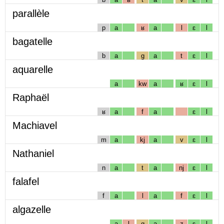
parallèle
p
a
ʁ
a
l
ɛ
l
bagatelle
b
a
g
a
t
ɛ
l
aquarelle
a
kw
a
ʁ
ɛ
l
Raphaël
ʁ
a
f
a
ɛ
l
Machiavel
m
a
kj
a
v
ɛ
l
Nathaniel
n
a
t
a
nj
ɛ
l
falafel
f
a
l
a
f
ɛ
l
algazelle
a
l
g
a
z
ɛ
l