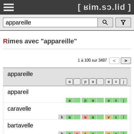
[ ʁim.sɔ.lid ]
R
imes avec "appareille"
1
à
100
sur
3497
appareille
appareil
a
p
a
ʁ
ɛ
j
caravelle
k
a
ʁ
a
v
ɛ
l
bartavelle
b
a
ʁ
t
a
v
ɛ
l