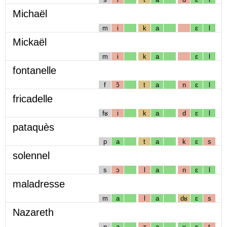
Michaël
m
i
k
a
ɛ
l
Mickaël
m
i
k
a
ɛ
l
fontanelle
f
ɔ̃
t
a
n
ɛ
l
fricadelle
fʁ
i
k
a
d
ɛ
l
pataquès
p
a
t
a
k
ɛ
s
solennel
s
ɔ
l
a
n
ɛ
l
maladresse
m
a
l
a
dʁ
ɛ
s
Nazareth
n
a
z
a
ʁ
ɛ
t