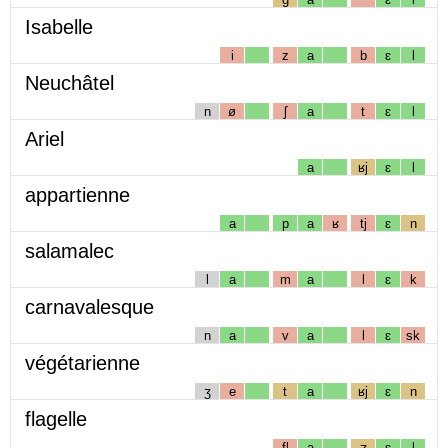
Isabelle
i
z
a
b
ɛ
l
Neuchâtel
n
ø
ʃ
a
t
ɛ
l
Ariel
a
ʁj
ɛ
l
appartienne
a
p
a
ʁ
tj
ɛ
n
salamalec
l
a
m
a
l
ɛ
k
carnavalesque
n
a
v
a
l
ɛ
sk
végétarienne
ʒ
e
t
a
ʁj
ɛ
n
flagelle
fl
a
ʒ
ɛ
l