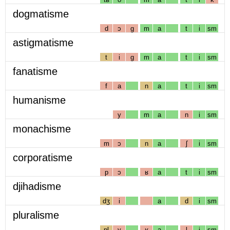
dogmatisme
d
ɔ
g
m
a
t
i
sm
astigmatisme
t
i
g
m
a
t
i
sm
fanatisme
f
a
n
a
t
i
sm
humanisme
y
m
a
n
i
sm
monachisme
m
ɔ
n
a
ʃ
i
sm
corporatisme
p
ɔ
ʁ
a
t
i
sm
djihadisme
dʒ
i
a
d
i
sm
pluralisme
pl
y
ʁ
a
l
i
sm