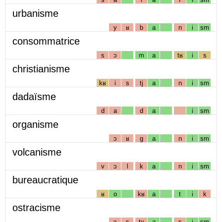
urbanisme
y
ʁ
b
a
n
i
sm
consommatrice
s
ɔ
m
a
tʁ
i
s
christianisme
kʁ
i
s
tj
a
n
i
sm
dadaïsme
d
a
d
a
i
sm
organisme
ɔ
ʁ
g
a
n
i
sm
volcanisme
v
ɔ
l
k
a
n
i
sm
bureaucratique
ʁ
o
kʁ
a
t
i
k
ostracisme
ɔ
s
tʁ
a
s
i
sm