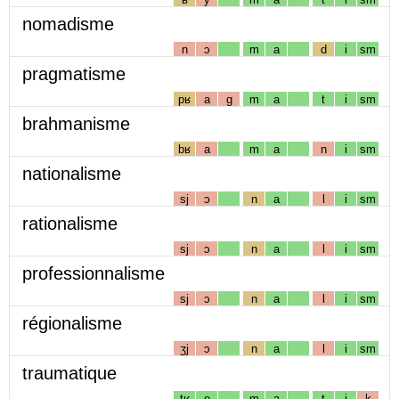
nomadisme
n
ɔ
m
a
d
i
sm
pragmatisme
pʁ
a
g
m
a
t
i
sm
brahmanisme
bʁ
a
m
a
n
i
sm
nationalisme
sj
ɔ
n
a
l
i
sm
rationalisme
sj
ɔ
n
a
l
i
sm
professionnalisme
sj
ɔ
n
a
l
i
sm
régionalisme
ʒj
ɔ
n
a
l
i
sm
traumatique
tʁ
o
m
a
t
i
k