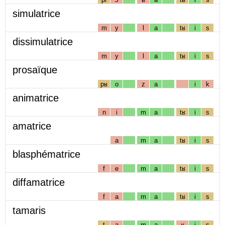
simulatrice
m
y
l
a
tʁ
i
s
dissimulatrice
m
y
l
a
tʁ
i
s
prosaïque
pʁ
o
z
a
i
k
animatrice
n
i
m
a
tʁ
i
s
amatrice
a
m
a
tʁ
i
s
blasphématrice
f
e
m
a
tʁ
i
s
diffamatrice
f
a
m
a
tʁ
i
s
tamaris
t
a
m
a
ʁ
i
s