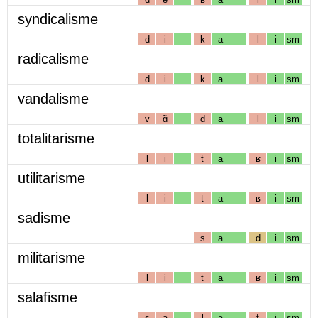
syndicalisme
d
i
k
a
l
i
sm
radicalisme
d
i
k
a
l
i
sm
vandalisme
v
ɑ̃
d
a
l
i
sm
totalitarisme
l
i
t
a
ʁ
i
sm
utilitarisme
l
i
t
a
ʁ
i
sm
sadisme
s
a
d
i
sm
militarisme
l
i
t
a
ʁ
i
sm
salafisme
s
a
l
a
f
i
sm