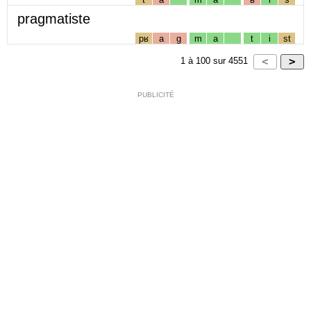
pragmatiste
pʁ
a
g
m
a
t
i
st
1
à
100
sur
4551
PUBLICITÉ