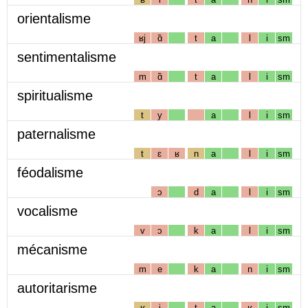
orientalisme
ʁj
ɑ̃
t
a
l
i
sm
sentimentalisme
m
ɑ̃
t
a
l
i
sm
spiritualisme
t
y
a
l
i
sm
paternalisme
t
ɛ
ʁ
n
a
l
i
sm
féodalisme
ɔ
d
a
l
i
sm
vocalisme
v
ɔ
k
a
l
i
sm
mécanisme
m
e
k
a
n
i
sm
autoritarisme
ʁ
i
t
a
ʁ
i
sm