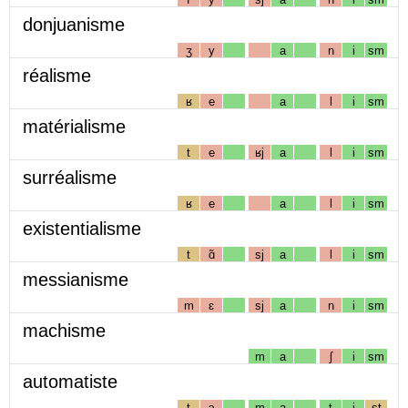
donjuanisme
ʒ
y
a
n
i
sm
réalisme
ʁ
e
a
l
i
sm
matérialisme
t
e
ʁj
a
l
i
sm
surréalisme
ʁ
e
a
l
i
sm
existentialisme
t
ɑ̃
sj
a
l
i
sm
messianisme
m
ɛ
sj
a
n
i
sm
machisme
m
a
ʃ
i
sm
automatiste
t
ɔ
m
a
t
i
st