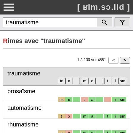
[ ʁim.sɔ.lid ]
R
imes avec "traumatisme"
1
à
100
sur
4551
traumatisme
prosaïsme
pʁ
o
z
a
i
sm
automatisme
t
ɔ
m
a
t
i
sm
rhumatisme
ʁ
y
m
a
t
i
sm