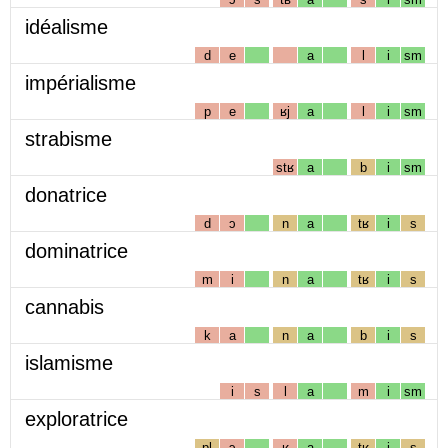
idéalisme
d
e
a
l
i
sm
impérialisme
p
e
ʁj
a
l
i
sm
strabisme
stʁ
a
b
i
sm
donatrice
d
ɔ
n
a
tʁ
i
s
dominatrice
m
i
n
a
tʁ
i
s
cannabis
k
a
n
a
b
i
s
islamisme
i
s
l
a
m
i
sm
exploratrice
pl
ɔ
ʁ
a
tʁ
i
s