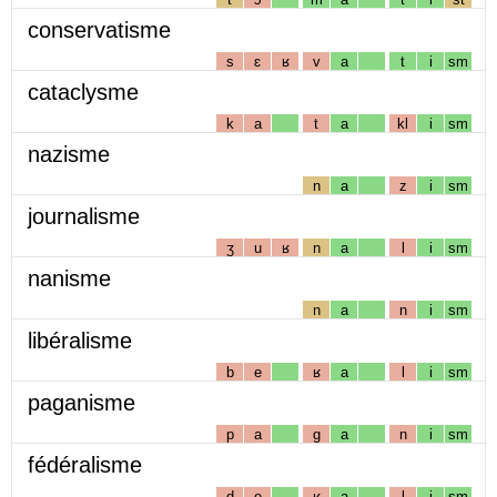
conservatisme
s
ɛ
ʁ
v
a
t
i
sm
cataclysme
k
a
t
a
kl
i
sm
nazisme
n
a
z
i
sm
journalisme
ʒ
u
ʁ
n
a
l
i
sm
nanisme
n
a
n
i
sm
libéralisme
b
e
ʁ
a
l
i
sm
paganisme
p
a
g
a
n
i
sm
fédéralisme
d
e
ʁ
a
l
i
sm