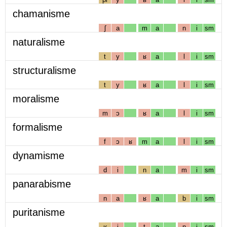
chamanisme
ʃ
a
m
a
n
i
sm
naturalisme
t
y
ʁ
a
l
i
sm
structuralisme
t
y
ʁ
a
l
i
sm
moralisme
m
ɔ
ʁ
a
l
i
sm
formalisme
f
ɔ
ʁ
m
a
l
i
sm
dynamisme
d
i
n
a
m
i
sm
panarabisme
n
a
ʁ
a
b
i
sm
puritanisme
ʁ
i
t
a
n
i
sm