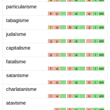
particularisme
k
y
l
a
ʁ
i
sm
tabagisme
t
a
b
a
ʒ
i
sm
judaïsme
ʒ
y
d
a
i
sm
capitalisme
p
i
t
a
l
i
sm
fatalisme
f
a
t
a
l
i
sm
satanisme
s
a
t
a
n
i
sm
charlatanisme
l
a
t
a
n
i
sm
atavisme
a
t
a
v
i
sm