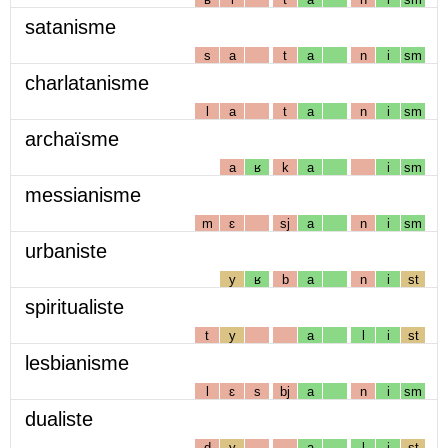
satanisme
s
a
t
a
n
i
sm
charlatanisme
l
a
t
a
n
i
sm
archaïsme
a
ʁ
k
a
i
sm
messianisme
m
ɛ
sj
a
n
i
sm
urbaniste
y
ʁ
b
a
n
i
st
spiritualiste
t
y
a
l
i
st
lesbianisme
l
ɛ
s
bj
a
n
i
sm
dualiste
d
y
a
l
i
st