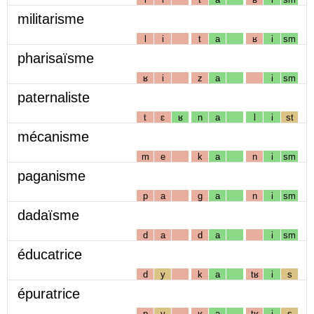
militarisme
l
i
t
a
ʁ
i
sm
pharisaïsme
ʁ
i
z
a
i
sm
paternaliste
t
ɛ
ʁ
n
a
l
i
st
mécanisme
m
e
k
a
n
i
sm
paganisme
p
a
g
a
n
i
sm
dadaïsme
d
a
d
a
i
sm
éducatrice
d
y
k
a
tʁ
i
s
épuratrice
p
y
ʁ
a
tʁ
i
s