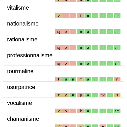
vitalisme
v
i
t
a
l
i
sm
nationalisme
sj
ɔ
n
a
l
i
sm
rationalisme
sj
ɔ
n
a
l
i
sm
professionnalisme
sj
ɔ
n
a
l
i
sm
tourmaline
t
u
ʁ
m
a
l
i
n
usurpatrice
z
y
ʁ
p
a
tʁ
i
s
vocalisme
v
ɔ
k
a
l
i
sm
chamanisme
ʃ
a
m
a
n
i
sm