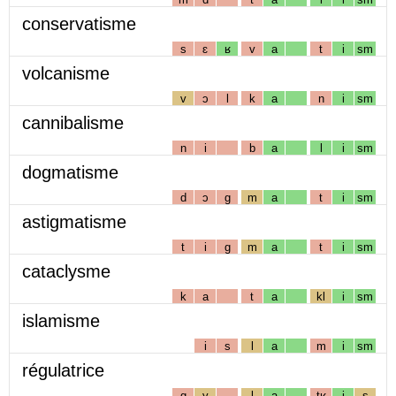
conservatisme
s
ɛ
ʁ
v
a
t
i
sm
volcanisme
v
ɔ
l
k
a
n
i
sm
cannibalisme
n
i
b
a
l
i
sm
dogmatisme
d
ɔ
g
m
a
t
i
sm
astigmatisme
t
i
g
m
a
t
i
sm
cataclysme
k
a
t
a
kl
i
sm
islamisme
i
s
l
a
m
i
sm
régulatrice
g
y
l
a
tʁ
i
s