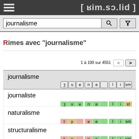
[ ʁim.sɔ.lid ]
R
imes avec "journalisme"
1
à
100
sur
4551
journalisme
journaliste
ʒ
u
ʁ
n
a
l
i
st
naturalisme
t
y
ʁ
a
l
i
sm
structuralisme
t
y
ʁ
a
l
i
sm