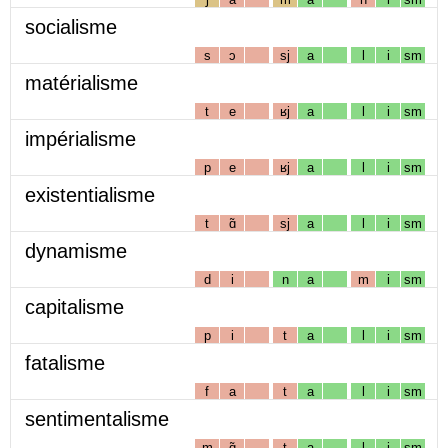
socialisme
s
ɔ
sj
a
l
i
sm
matérialisme
t
e
ʁj
a
l
i
sm
impérialisme
p
e
ʁj
a
l
i
sm
existentialisme
t
ɑ̃
sj
a
l
i
sm
dynamisme
d
i
n
a
m
i
sm
capitalisme
p
i
t
a
l
i
sm
fatalisme
f
a
t
a
l
i
sm
sentimentalisme
m
ɑ̃
t
a
l
i
sm