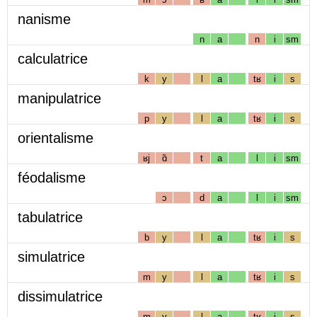
nanisme
n
a
n
i
sm
calculatrice
k
y
l
a
tʁ
i
s
manipulatrice
p
y
l
a
tʁ
i
s
orientalisme
ʁj
ɑ̃
t
a
l
i
sm
féodalisme
ɔ
d
a
l
i
sm
tabulatrice
b
y
l
a
tʁ
i
s
simulatrice
m
y
l
a
tʁ
i
s
dissimulatrice
m
y
l
a
tʁ
i
s