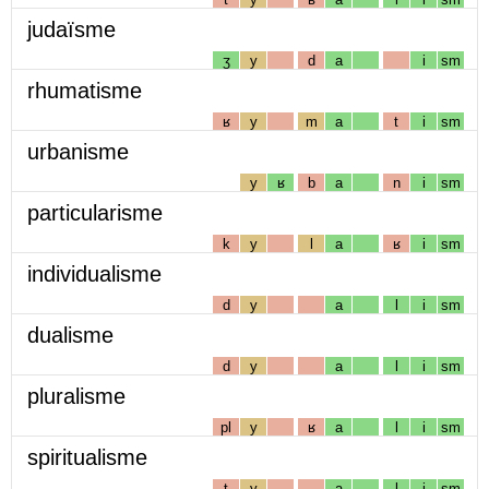
judaïsme
ʒ
y
d
a
i
sm
rhumatisme
ʁ
y
m
a
t
i
sm
urbanisme
y
ʁ
b
a
n
i
sm
particularisme
k
y
l
a
ʁ
i
sm
individualisme
d
y
a
l
i
sm
dualisme
d
y
a
l
i
sm
pluralisme
pl
y
ʁ
a
l
i
sm
spiritualisme
t
y
a
l
i
sm