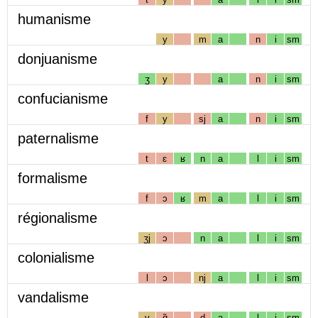
humanisme
y
m
a
n
i
sm
donjuanisme
ʒ
y
a
n
i
sm
confucianisme
f
y
sj
a
n
i
sm
paternalisme
t
ɛ
ʁ
n
a
l
i
sm
formalisme
f
ɔ
ʁ
m
a
l
i
sm
régionalisme
ʒj
ɔ
n
a
l
i
sm
colonialisme
l
ɔ
nj
a
l
i
sm
vandalisme
v
ɑ̃
d
a
l
i
sm