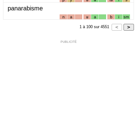
panarabisme
n
a
ʁ
a
b
i
sm
1
à
100
sur
4551
PUBLICITÉ