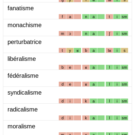
fanatisme
f
a
n
a
t
i
sm
monachisme
m
ɔ
n
a
ʃ
i
sm
perturbatrice
t
y
ʁ
b
a
tʁ
i
s
libéralisme
b
e
ʁ
a
l
i
sm
fédéralisme
d
e
ʁ
a
l
i
sm
syndicalisme
d
i
k
a
l
i
sm
radicalisme
d
i
k
a
l
i
sm
moralisme
m
ɔ
ʁ
a
l
i
sm