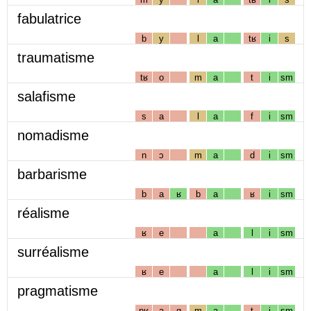
fabulatrice
b
y
l
a
tʁ
i
s
traumatisme
tʁ
o
m
a
t
i
sm
salafisme
s
a
l
a
f
i
sm
nomadisme
n
ɔ
m
a
d
i
sm
barbarisme
b
a
ʁ
b
a
ʁ
i
sm
réalisme
ʁ
e
a
l
i
sm
surréalisme
ʁ
e
a
l
i
sm
pragmatisme
pʁ
a
g
m
a
t
i
sm