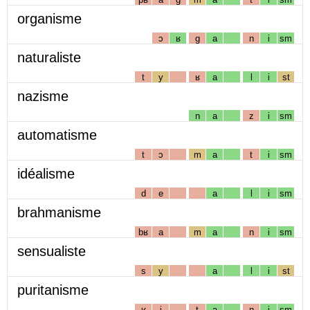
organisme
ɔ
ʁ
g
a
n
i
sm
naturaliste
t
y
ʁ
a
l
i
st
nazisme
n
a
z
i
sm
automatisme
t
ɔ
m
a
t
i
sm
idéalisme
d
e
a
l
i
sm
brahmanisme
bʁ
a
m
a
n
i
sm
sensualiste
s
y
a
l
i
st
puritanisme
ʁ
i
t
a
n
i
sm