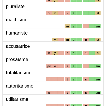
pluraliste
pl
y
ʁ
a
l
i
st
machisme
m
a
ʃ
i
sm
humaniste
y
m
a
n
i
st
accusatrice
k
y
z
a
tʁ
i
s
prosaïsme
pʁ
o
z
a
i
sm
totalitarisme
l
i
t
a
ʁ
i
sm
autoritarisme
ʁ
i
t
a
ʁ
i
sm
utilitarisme
l
i
t
a
ʁ
i
sm