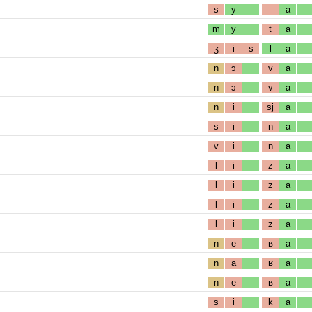
s
y
a
m
y
t
a
ʒ
i
s
l
a
n
ɔ
v
a
n
ɔ
v
a
n
i
sj
a
s
i
n
a
v
i
n
a
l
i
z
a
l
i
z
a
l
i
z
a
l
i
z
a
n
e
ʁ
a
n
a
ʁ
a
n
e
ʁ
a
s
i
k
a