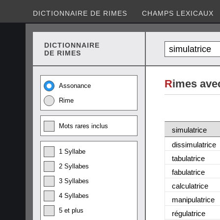
DICTIONNAIRE DE RIMES
CHAMPS LEXICAUX
DICTIONNAIRE
DE RIMES
R
imes avec
Assonance
Rime
Mots rares inclus
simulatrice
dissimulatrice
1 Syllabe
tabulatrice
2 Syllabes
fabulatrice
3 Syllabes
calculatrice
4 Syllabes
manipulatrice
5 et plus
régulatrice