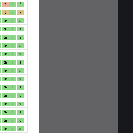
z
i
f
t
i
v
tʁ
i
s
tʁ
i
s
tʁ
i
s
tʁ
i
s
tʁ
i
s
tʁ
i
s
tʁ
i
s
tʁ
i
s
tʁ
i
s
tʁ
i
s
tʁ
i
s
tʁ
i
s
tʁ
i
s
tʁ
i
s