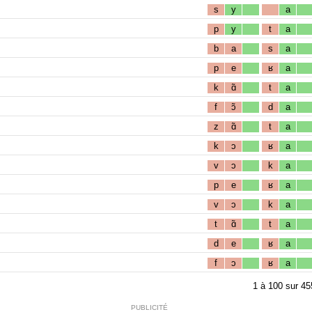
s
y
a
p
y
t
a
b
a
s
a
p
e
ʁ
a
k
ɑ̃
t
a
f
ɔ̃
d
a
z
ɑ̃
t
a
k
ɔ
ʁ
a
v
ɔ
k
a
p
e
ʁ
a
v
ɔ
k
a
t
ɑ̃
t
a
d
e
ʁ
a
f
ɔ
ʁ
a
1
à
100
sur
45
PUBLICITÉ