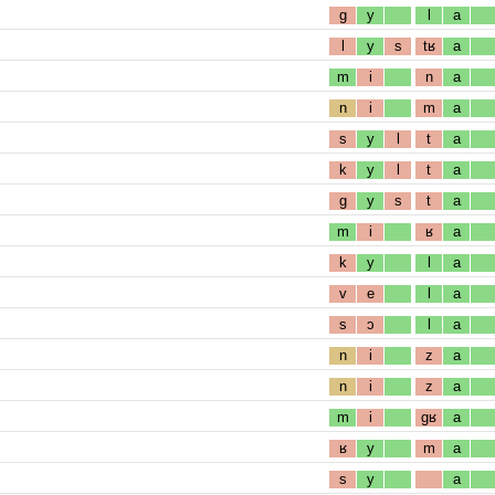
g
y
l
a
l
y
s
tʁ
a
m
i
n
a
n
i
m
a
s
y
l
t
a
k
y
l
t
a
g
y
s
t
a
m
i
ʁ
a
k
y
l
a
v
e
l
a
s
ɔ
l
a
n
i
z
a
n
i
z
a
m
i
gʁ
a
ʁ
y
m
a
s
y
a