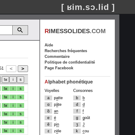
[ ʁim.sɔ.lid ]
R
IMESSOLIDES
.COM
Aide
Recherches fréquentes
Commentaire
Politique de confidentialité
Page Facebook
51
A
lphabet phonétique
tʁ
i
s
Voyelles
Consonnes
tʁ
i
s
a
p
a
tte
b
b
ɑ
p
â
te
d
d
tʁ
i
s
ɑ̃
an
f
f
tʁ
i
s
e
é
g
g
oût
tʁ
i
s
ẽ
p
in
ʒ
J
tʁ
i
s
ɛ
z
è
le
k
c
ou