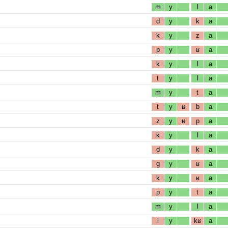
m
y
l
a
d
y
k
a
k
y
z
a
p
y
ʁ
a
k
y
l
a
t
y
l
a
m
y
t
a
t
y
ʁ
b
a
z
y
ʁ
p
a
k
y
l
a
d
y
k
a
g
y
ʁ
a
k
y
ʁ
a
p
y
t
a
m
y
l
a
l
y
kʁ
a