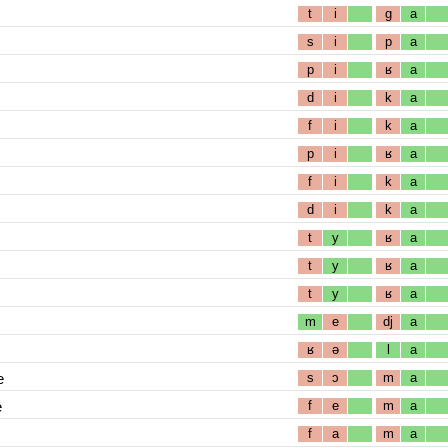
t
i
g
a
s
i
p
a
p
i
ʁ
a
d
i
k
a
f
i
k
a
p
i
ʁ
a
f
i
k
a
d
i
k
a
t
y
ʁ
a
t
y
ʁ
a
t
y
ʁ
a
m
e
dj
a
ʁ
ə
l
a
e
s
ɔ
m
a
e
f
e
m
a
f
a
m
a