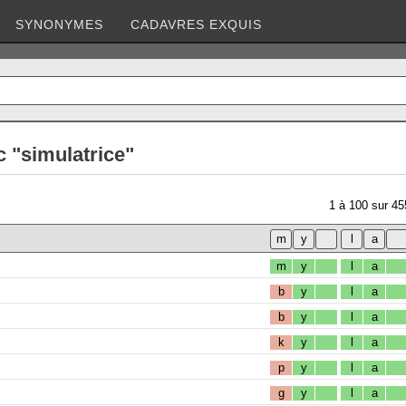
SYNONYMES
CADAVRES EXQUIS
 "simulatrice"
1
à
100
sur
45
m
y
l
a
b
y
l
a
b
y
l
a
k
y
l
a
p
y
l
a
g
y
l
a