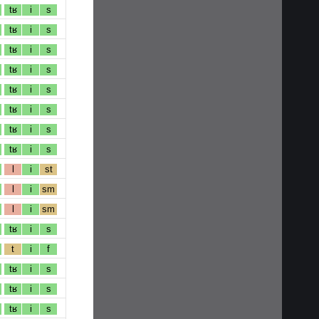
tʁ
i
s
tʁ
i
s
tʁ
i
s
tʁ
i
s
tʁ
i
s
tʁ
i
s
tʁ
i
s
tʁ
i
s
l
i
st
l
i
sm
l
i
sm
tʁ
i
s
t
i
f
tʁ
i
s
tʁ
i
s
tʁ
i
s