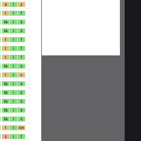
ʁ
i
z
t
i
f
tʁ
i
s
tʁ
i
s
t
i
f
t
i
f
t
i
f
tʁ
i
s
t
i
v
tʁ
i
s
tʁ
i
s
tʁ
i
s
tʁ
i
s
tʁ
i
s
t
i
sm
z
i
f