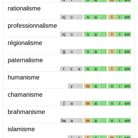
rationalisme
sj
ɔ
n
a
l
i
sm
professionnalisme
sj
ɔ
n
a
l
i
sm
régionalisme
ʒj
ɔ
n
a
l
i
sm
paternalisme
t
ɛ
ʁ
n
a
l
i
sm
humanisme
y
m
a
n
i
sm
chamanisme
ʃ
a
m
a
n
i
sm
brahmanisme
bʁ
a
m
a
n
i
sm
islamisme
i
s
l
a
m
i
sm