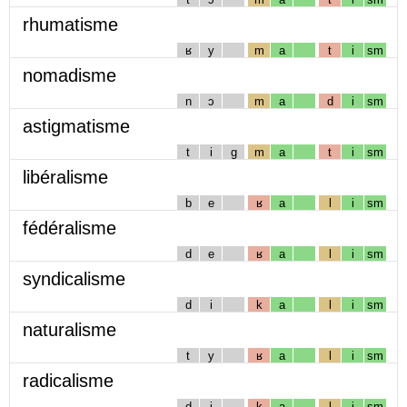
rhumatisme
ʁ
y
m
a
t
i
sm
nomadisme
n
ɔ
m
a
d
i
sm
astigmatisme
t
i
g
m
a
t
i
sm
libéralisme
b
e
ʁ
a
l
i
sm
fédéralisme
d
e
ʁ
a
l
i
sm
syndicalisme
d
i
k
a
l
i
sm
naturalisme
t
y
ʁ
a
l
i
sm
radicalisme
d
i
k
a
l
i
sm