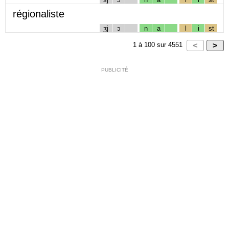
régionaliste
ʒj
ɔ
n
a
l
i
st
1
à
100
sur
4551
PUBLICITÉ