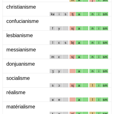
christianisme
kʁ
i
s
tj
a
n
i
sm
confucianisme
f
y
sj
a
n
i
sm
lesbianisme
l
ɛ
s
bj
a
n
i
sm
messianisme
m
ɛ
sj
a
n
i
sm
donjuanisme
ʒ
y
a
n
i
sm
socialisme
s
ɔ
sj
a
l
i
sm
réalisme
ʁ
e
a
l
i
sm
matérialisme
t
e
ʁj
a
l
i
sm