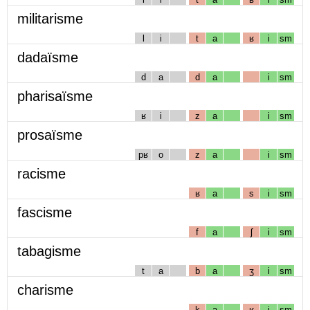
militarisme
l
i
t
a
ʁ
i
sm
dadaïsme
d
a
d
a
i
sm
pharisaïsme
ʁ
i
z
a
i
sm
prosaïsme
pʁ
o
z
a
i
sm
racisme
ʁ
a
s
i
sm
fascisme
f
a
ʃ
i
sm
tabagisme
t
a
b
a
ʒ
i
sm
charisme
k
a
ʁ
i
sm