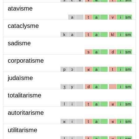
atavisme
a
t
a
v
i
sm
cataclysme
k
a
t
a
kl
i
sm
sadisme
s
a
d
i
sm
corporatisme
p
ɔ
ʁ
a
t
i
sm
judaïsme
ʒ
y
d
a
i
sm
totalitarisme
l
i
t
a
ʁ
i
sm
autoritarisme
ʁ
i
t
a
ʁ
i
sm
utilitarisme
l
i
t
a
ʁ
i
sm