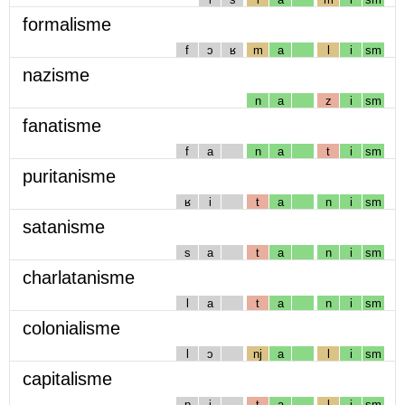
formalisme
f
ɔ
ʁ
m
a
l
i
sm
nazisme
n
a
z
i
sm
fanatisme
f
a
n
a
t
i
sm
puritanisme
ʁ
i
t
a
n
i
sm
satanisme
s
a
t
a
n
i
sm
charlatanisme
l
a
t
a
n
i
sm
colonialisme
l
ɔ
nj
a
l
i
sm
capitalisme
p
i
t
a
l
i
sm