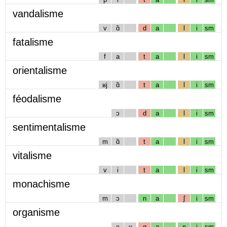
vandalisme
v
ɑ̃
d
a
l
i
sm
fatalisme
f
a
t
a
l
i
sm
orientalisme
ʁj
ɑ̃
t
a
l
i
sm
féodalisme
ɔ
d
a
l
i
sm
sentimentalisme
m
ɑ̃
t
a
l
i
sm
vitalisme
v
i
t
a
l
i
sm
monachisme
m
ɔ
n
a
ʃ
i
sm
organisme
ɔ
ʁ
g
a
n
i
sm