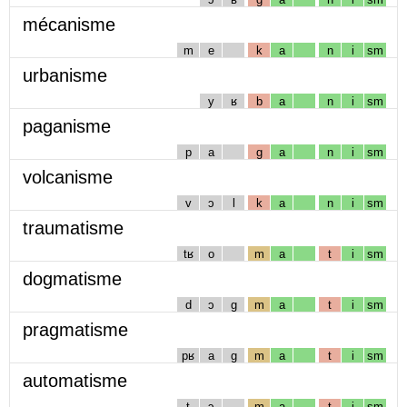
mécanisme
m
e
k
a
n
i
sm
urbanisme
y
ʁ
b
a
n
i
sm
paganisme
p
a
g
a
n
i
sm
volcanisme
v
ɔ
l
k
a
n
i
sm
traumatisme
tʁ
o
m
a
t
i
sm
dogmatisme
d
ɔ
g
m
a
t
i
sm
pragmatisme
pʁ
a
g
m
a
t
i
sm
automatisme
t
ɔ
m
a
t
i
sm