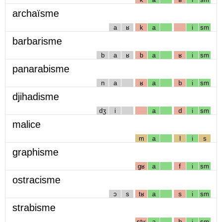
archaïsme
a
ʁ
k
a
i
sm
barbarisme
b
a
ʁ
b
a
ʁ
i
sm
panarabisme
n
a
ʁ
a
b
i
sm
djihadisme
dʒ
i
a
d
i
sm
malice
m
a
l
i
s
graphisme
gʁ
a
f
i
sm
ostracisme
ɔ
s
tʁ
a
s
i
sm
strabisme
stʁ
a
b
i
sm