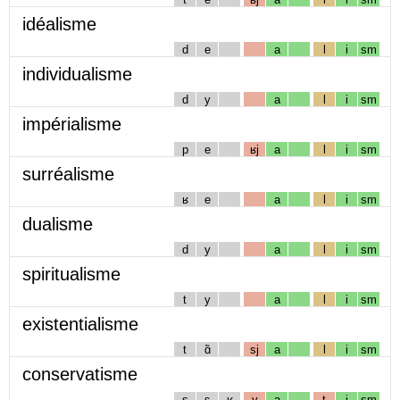
idéalisme
d
e
a
l
i
sm
individualisme
d
y
a
l
i
sm
impérialisme
p
e
ʁj
a
l
i
sm
surréalisme
ʁ
e
a
l
i
sm
dualisme
d
y
a
l
i
sm
spiritualisme
t
y
a
l
i
sm
existentialisme
t
ɑ̃
sj
a
l
i
sm
conservatisme
s
ɛ
ʁ
v
a
t
i
sm