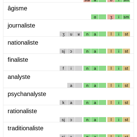
âgisme
ɑ
ʒ
i
sm
journaliste
ʒ
u
ʁ
n
a
l
i
st
nationaliste
sj
ɔ
n
a
l
i
st
finaliste
f
i
n
a
l
i
st
analyste
a
n
a
l
i
st
psychanalyste
k
a
n
a
l
i
st
rationaliste
sj
ɔ
n
a
l
i
st
traditionaliste
sj
ɔ
n
a
l
i
st