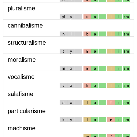
pluralisme
pl
y
ʁ
a
l
i
sm
cannibalisme
n
i
b
a
l
i
sm
structuralisme
t
y
ʁ
a
l
i
sm
moralisme
m
ɔ
ʁ
a
l
i
sm
vocalisme
v
ɔ
k
a
l
i
sm
salafisme
s
a
l
a
f
i
sm
particularisme
k
y
l
a
ʁ
i
sm
machisme
m
a
ʃ
i
sm