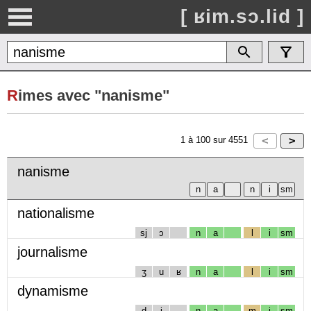
[ ʁim.sɔ.lid ]
R
imes avec "nanisme"
1
à
100
sur
4551
nanisme
nationalisme
sj
ɔ
n
a
l
i
sm
journalisme
ʒ
u
ʁ
n
a
l
i
sm
dynamisme
d
i
n
a
m
i
sm