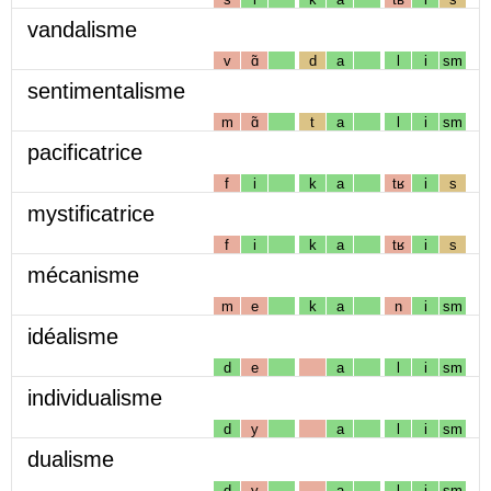
vandalisme
v
ɑ̃
d
a
l
i
sm
sentimentalisme
m
ɑ̃
t
a
l
i
sm
pacificatrice
f
i
k
a
tʁ
i
s
mystificatrice
f
i
k
a
tʁ
i
s
mécanisme
m
e
k
a
n
i
sm
idéalisme
d
e
a
l
i
sm
individualisme
d
y
a
l
i
sm
dualisme
d
y
a
l
i
sm