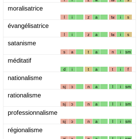
moralisatrice
l
i
z
a
tʁ
i
s
évangélisatrice
l
i
z
a
tʁ
i
s
satanisme
s
a
t
a
n
i
sm
méditatif
d
i
t
a
t
i
f
nationalisme
sj
ɔ
n
a
l
i
sm
rationalisme
sj
ɔ
n
a
l
i
sm
professionnalisme
sj
ɔ
n
a
l
i
sm
régionalisme
ʒj
ɔ
n
a
l
i
sm