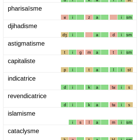
pharisaïsme
ʁ
i
z
a
i
sm
djihadisme
dʒ
i
a
d
i
sm
astigmatisme
t
i
g
m
a
t
i
sm
capitaliste
p
i
t
a
l
i
st
indicatrice
d
i
k
a
tʁ
i
s
revendicatrice
d
i
k
a
tʁ
i
s
islamisme
i
s
l
a
m
i
sm
cataclysme
k
a
t
a
kl
i
sm