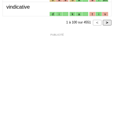
vindicative
d
i
k
a
t
i
v
1
à
100
sur
4551
PUBLICITÉ