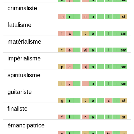
criminaliste
m
i
n
a
l
i
st
fatalisme
f
a
t
a
l
i
sm
matérialisme
t
e
ʁj
a
l
i
sm
impérialisme
p
e
ʁj
a
l
i
sm
spiritualisme
t
y
a
l
i
sm
guitariste
g
i
t
a
ʁ
i
st
finaliste
f
i
n
a
l
i
st
émancipatrice
s
i
p
a
tʁ
i
s