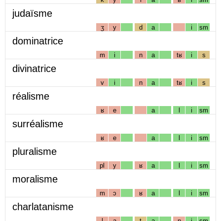
judaïsme
ʒ
y
d
a
i
sm
dominatrice
m
i
n
a
tʁ
i
s
divinatrice
v
i
n
a
tʁ
i
s
réalisme
ʁ
e
a
l
i
sm
surréalisme
ʁ
e
a
l
i
sm
pluralisme
pl
y
ʁ
a
l
i
sm
moralisme
m
ɔ
ʁ
a
l
i
sm
charlatanisme
l
a
t
a
n
i
sm