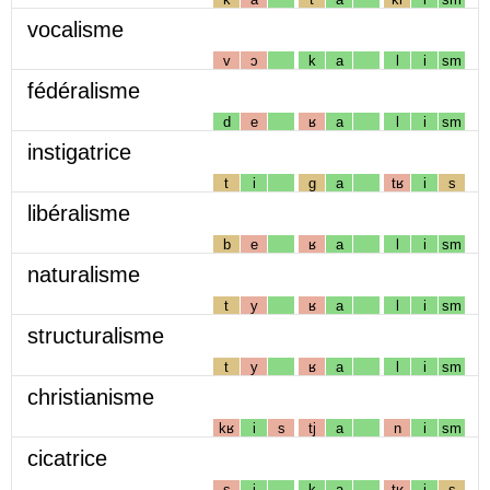
vocalisme
v
ɔ
k
a
l
i
sm
fédéralisme
d
e
ʁ
a
l
i
sm
instigatrice
t
i
g
a
tʁ
i
s
libéralisme
b
e
ʁ
a
l
i
sm
naturalisme
t
y
ʁ
a
l
i
sm
structuralisme
t
y
ʁ
a
l
i
sm
christianisme
kʁ
i
s
tj
a
n
i
sm
cicatrice
s
i
k
a
tʁ
i
s