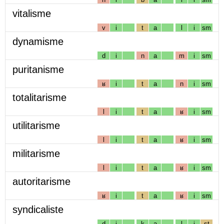
vitalisme
v
i
t
a
l
i
sm
dynamisme
d
i
n
a
m
i
sm
puritanisme
ʁ
i
t
a
n
i
sm
totalitarisme
l
i
t
a
ʁ
i
sm
utilitarisme
l
i
t
a
ʁ
i
sm
militarisme
l
i
t
a
ʁ
i
sm
autoritarisme
ʁ
i
t
a
ʁ
i
sm
syndicaliste
d
i
k
a
l
i
st