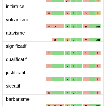
initiatrice
n
i
sj
a
tʁ
i
s
volcanisme
v
ɔ
l
k
a
n
i
sm
atavisme
a
t
a
v
i
sm
significatif
f
i
k
a
t
i
f
qualificatif
f
i
k
a
t
i
f
justificatif
f
i
k
a
t
i
f
siccatif
s
i
k
a
t
i
f
barbarisme
b
a
ʁ
b
a
ʁ
i
sm