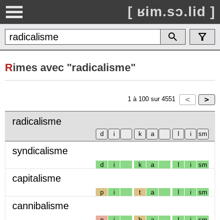
[ ʁim.sɔ.lid ]
R
imes avec "radicalisme"
1
à
100
sur
4551
radicalisme
syndicalisme
d
i
k
a
l
i
sm
capitalisme
p
i
t
a
l
i
sm
cannibalisme
n
i
b
a
l
i
sm