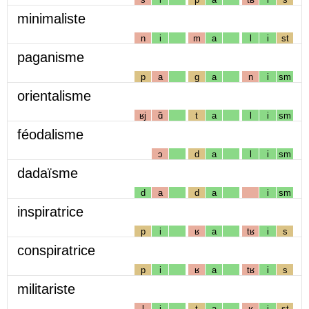
minimaliste
n
i
m
a
l
i
st
paganisme
p
a
g
a
n
i
sm
orientalisme
ʁj
ɑ̃
t
a
l
i
sm
féodalisme
ɔ
d
a
l
i
sm
dadaïsme
d
a
d
a
i
sm
inspiratrice
p
i
ʁ
a
tʁ
i
s
conspiratrice
p
i
ʁ
a
tʁ
i
s
militariste
l
i
t
a
ʁ
i
st