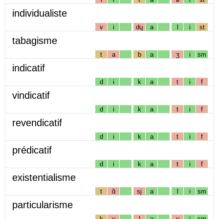
individualiste
v
i
dɥ
a
l
i
st
tabagisme
t
a
b
a
ʒ
i
sm
indicatif
d
i
k
a
t
i
f
vindicatif
d
i
k
a
t
i
f
revendicatif
d
i
k
a
t
i
f
prédicatif
d
i
k
a
t
i
f
existentialisme
t
ɑ̃
sj
a
l
i
sm
particularisme
k
y
l
a
ʁ
i
sm