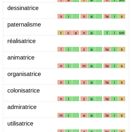
dessinatrice
s
i
n
a
tʁ
i
s
paternalisme
t
ɛ
ʁ
n
a
l
i
sm
réalisatrice
l
i
z
a
tʁ
i
s
animatrice
n
i
m
a
tʁ
i
s
organisatrice
n
i
z
a
tʁ
i
s
colonisatrice
n
i
z
a
tʁ
i
s
admiratrice
m
i
ʁ
a
tʁ
i
s
utilisatrice
l
i
z
a
tʁ
i
s