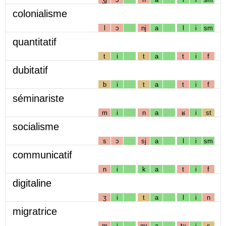
colonialisme
l
ɔ
nj
a
l
i
sm
quantitatif
t
i
t
a
t
i
f
dubitatif
b
i
t
a
t
i
f
séminariste
m
i
n
a
ʁ
i
st
socialisme
s
ɔ
sj
a
l
i
sm
communicatif
n
i
k
a
t
i
f
digitaline
ʒ
i
t
a
l
i
n
migratrice
m
i
gʁ
a
tʁ
i
s