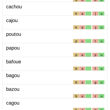
cachou
k
a
ʃ
u
cajou
k
a
ʒ
u
poutou
p
u
t
u
papou
p
a
p
u
bafoue
b
a
f
u
bagou
b
a
g
u
bazou
b
a
z
u
cagou
k
a
g
u