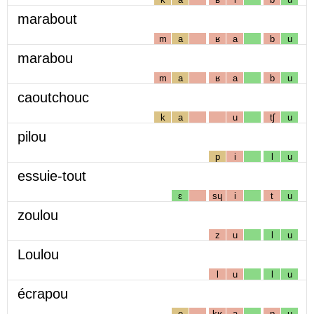
marabout
m
a
ʁ
a
b
u
marabou
m
a
ʁ
a
b
u
caoutchouc
k
a
u
tʃ
u
pilou
p
i
l
u
essuie-tout
ɛ
sɥ
i
t
u
zoulou
z
u
l
u
Loulou
l
u
l
u
écrapou
e
kʁ
a
p
u