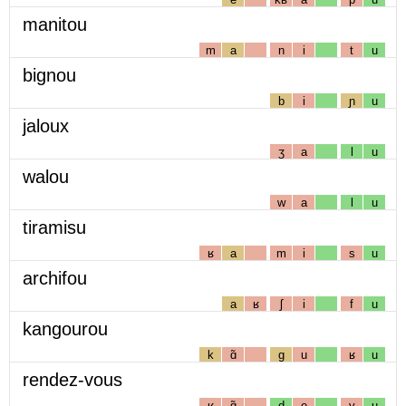
manitou
m
a
n
i
t
u
bignou
b
i
ɲ
u
jaloux
ʒ
a
l
u
walou
w
a
l
u
tiramisu
ʁ
a
m
i
s
u
archifou
a
ʁ
ʃ
i
f
u
kangourou
k
ɑ̃
g
u
ʁ
u
rendez-vous
ʁ
ɑ̃
d
e
v
u