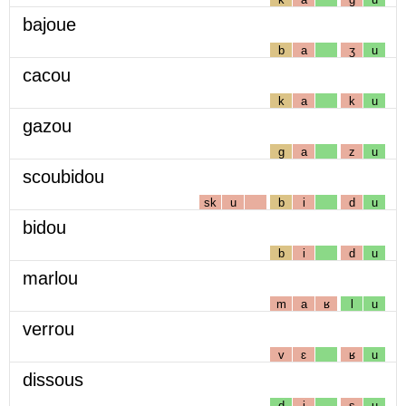
bajoue
b
a
ʒ
u
cacou
k
a
k
u
gazou
g
a
z
u
scoubidou
sk
u
b
i
d
u
bidou
b
i
d
u
marlou
m
a
ʁ
l
u
verrou
v
ɛ
ʁ
u
dissous
d
i
s
u