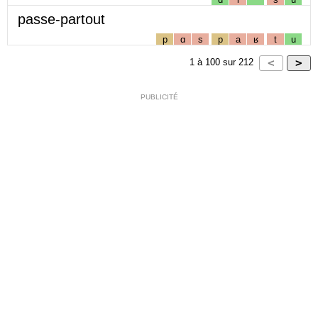
passe-partout
p
ɑ
s
p
a
ʁ
t
u
1
à
100
sur
212
PUBLICITÉ