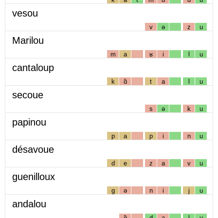
vesou
v
ə
z
u
Marilou
m
a
ʁ
i
l
u
cantaloup
k
ɑ̃
t
a
l
u
secoue
s
ə
k
u
papinou
p
a
p
i
n
u
désavoue
d
e
z
a
v
u
guenilloux
g
ə
n
i
j
u
andalou
ɑ̃
d
a
l
u