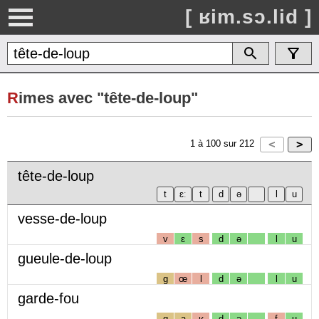
[ ʁim.sɔ.lid ]
R
imes avec "tête-de-loup"
1
à
100
sur
212
tête-de-loup
vesse-de-loup
v
ɛ
s
d
ə
l
u
gueule-de-loup
g
œ
l
d
ə
l
u
garde-fou
g
a
ʁ
d
ə
f
u