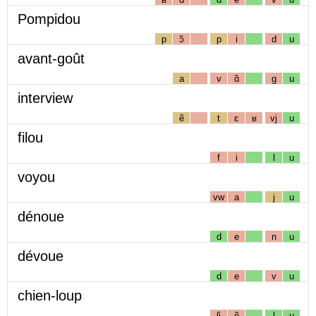
Pompidou
p
ɔ̃
p
i
d
u
avant-goût
a
v
ɑ̃
g
u
interview
ẽ
t
ɛ
ʁ
vj
u
filou
f
i
l
u
voyou
vw
a
j
u
dénoue
d
e
n
u
dévoue
d
e
v
u
chien-loup
ʃj
ẽ
l
u