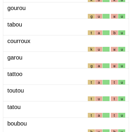
gourou
g
u
ʁ
u
tabou
t
a
b
u
courroux
k
u
ʁ
u
garou
g
a
ʁ
u
tattoo
t
a
t
u
toutou
t
u
t
u
tatou
t
a
t
u
boubou
b
u
b
u