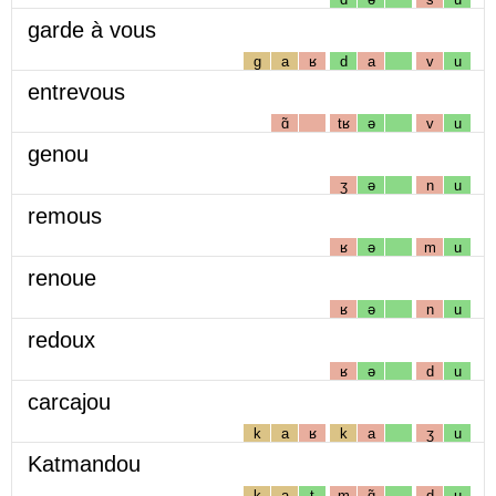
garde à vous
g
a
ʁ
d
a
v
u
entrevous
ɑ̃
tʁ
ə
v
u
genou
ʒ
ə
n
u
remous
ʁ
ə
m
u
renoue
ʁ
ə
n
u
redoux
ʁ
ə
d
u
carcajou
k
a
ʁ
k
a
ʒ
u
Katmandou
k
a
t
m
ɑ̃
d
u