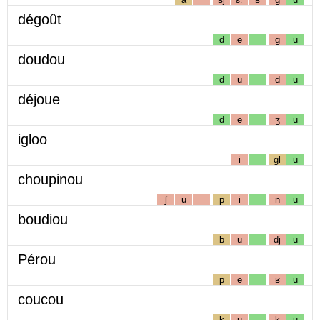
dégoût
d
e
g
u
doudou
d
u
d
u
déjoue
d
e
ʒ
u
igloo
i
gl
u
choupinou
ʃ
u
p
i
n
u
boudiou
b
u
dj
u
Pérou
p
e
ʁ
u
coucou
k
u
k
u