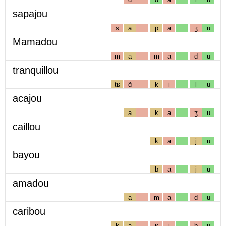
sapajou
s
a
p
a
ʒ
u
Mamadou
m
a
m
a
d
u
tranquillou
tʁ
ɑ̃
k
i
l
u
acajou
a
k
a
ʒ
u
caillou
k
a
j
u
bayou
b
a
j
u
amadou
a
m
a
d
u
caribou
k
a
ʁ
i
b
u