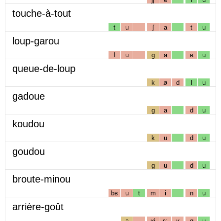
touche-à-tout
t
u
ʃ
a
t
u
loup-garou
l
u
g
a
ʁ
u
queue-de-loup
k
ø
d
l
u
gadoue
g
a
d
u
koudou
k
u
d
u
goudou
g
u
d
u
broute-minou
bʁ
u
t
m
i
n
u
arrière-goût
a
ʁj
ɛː
ʁ
g
u