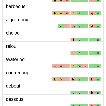
barbecue
b
a
ʁ
b
ə
kj
u
aigre-doux
ɛ
gʁ
ə
d
u
chelou
ʃ
ə
l
u
relou
ʁ
ə
l
u
Waterloo
w
ɑ
t
œ
ʁ
l
u
contrecoup
k
ɔ̃
tʁ
ə
k
u
debout
d
ə
b
u
dessous
d
ə
s
u