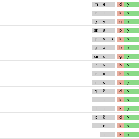
m
e
d
y
n
i
k
y
ʒ
y
g
y
sk
a
p
y
p
y
s
k
y
gl
ɔ
b
y
dʁ
ɑ̃
g
y
t
y
b
y
n
ɔ
k
y
n
ẽ
s
y
gl
ɑ̃
d
y
t
i
k
y
l
i
k
y
p
ɑ̃
d
y
t
a
k
y
i
k
y