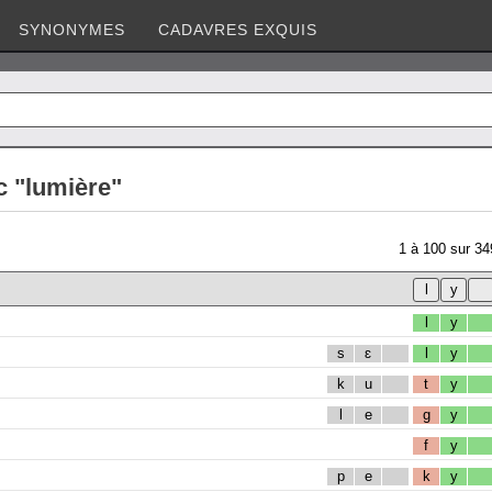
SYNONYMES
CADAVRES EXQUIS
c "lumière"
1
à
100
sur
34
l
y
s
ɛ
l
y
k
u
t
y
l
e
g
y
f
y
p
e
k
y