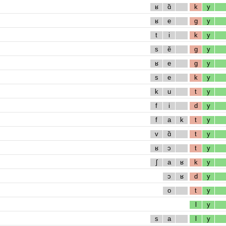
ʁ
ɑ̃
k
y
ʁ
e
g
y
t
i
k
y
s
ẽ
g
y
ʁ
e
g
y
s
e
k
y
k
u
t
y
f
i
d
y
f
a
k
t
y
v
ɑ̃
t
y
ʁ
ɔ
t
y
ʃ
a
ʁ
k
y
ɔ
ʁ
d
y
o
t
y
l
y
s
a
l
y