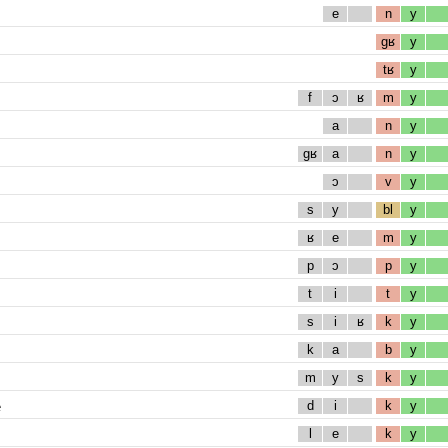
e
n
y
gʁ
y
tʁ
y
f
ɔ
ʁ
m
y
a
n
y
gʁ
a
n
y
ɔ
v
y
s
y
bl
y
ʁ
e
m
y
p
ɔ
p
y
t
i
t
y
s
i
ʁ
k
y
k
a
b
y
m
y
s
k
y
e
d
i
k
y
l
e
k
y