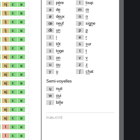
ɛː
p
è
re
l
l
oup
nj
ɛː
ʁ
ə
d
e
m
m
lj
ɛː
ʁ
ø
d
eu
x
n
n
lj
ɛː
ʁ
œ
n
eu
f
ɲ
si
gn
e
œ̃
un
p
p
lj
ɛː
ʁ
i
i
ʁ
r
lj
ɛː
ʁ
o
t
ô
t
s
s
ur
lj
ɛː
ʁ
ɔ
t
o
ge
t
t
ʁj
ɛː
ʁ
ɔ̃
on
v
v
u
ou
z
z
sj
ɛː
ʁ
y
u
ʃ
ch
at
ʁj
ɛː
ʁ
Semi-voyelles
ʁj
ɛː
ʁ
ɥ
n
u
it
ʁj
ɛː
ʁ
w
ou
i
tj
ɛː
ʁ
j
bi
ll
e
ʁj
ɛː
ʁ
ʁj
ɛː
ʁ
PUBLICITÉ
t
ɛː
ʁ
t
ɛː
ʁ