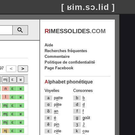
[ ʁim.sɔ.lid ]
R
IMESSOLIDES
.COM
Aide
Recherches fréquentes
Commentaire
Politique de confidentialité
Page Facebook
97
A
lphabet phonétique
n
ɛː
ʁ
Voyelles
Consonnes
l
ɛː
ʁ
a
p
a
tte
b
b
ɑ
p
â
te
d
d
mj
ɛː
ʁ
ɑ̃
an
f
f
mj
ɛː
ʁ
e
é
g
g
oût
mj
ɛː
ʁ
ẽ
p
in
ʒ
J
nj
ɛː
ʁ
ɛ
z
è
le
k
c
ou