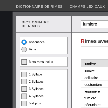
DICTIONNAIRE DE RIMES
CHAMPS LEXICAUX
DICTIONNAIRE
DE RIMES
R
imes ave
Assonance
Rime
Mots rares inclus
lumière
lunaire
1 Syllabe
cellulaire
2 Syllabes
coutumière
3 Syllabes
légumière
4 Syllabes
fumière
5 et plus
pécuniaire