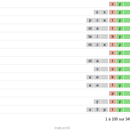
s
y
ɛ
s
t
y
p
ɔ
ʁ
t
y
st
a
t
y
tʁ
i
b
y
m
ɔ
ʁ
t
y
s
y
st
a
t
y
ɔ
s
y
ʁ
e
k
y
ʁ
ə
f
y
p
y
y
z
y
s
ɔ̃
p
t
y
1
à
100
sur
34
PUBLICITÉ