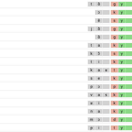
t
ɑ̃
g
y
ɔ
k
y
ẽ
s
y
j
ɑ̃
g
y
ɑ̃
g
y
t
a
k
y
k
ɔ̃
s
y
t
i
k
y
k
a
ʁ
t
y
s
e
k
y
p
ɔ
p
y
v
a
s
k
y
ʁ
i
k
y
n
a
k
y
m
ɔ
d
y
p
i
t
y