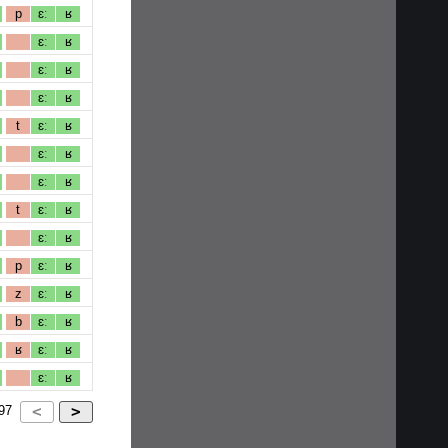
p
ɛː
ʁ
ɛː
ʁ
ɛː
ʁ
ɛː
ʁ
t
ɛː
ʁ
ɛː
ʁ
ɛː
ʁ
t
ɛː
ʁ
ɛː
ʁ
p
ɛː
ʁ
z
ɛː
ʁ
b
ɛː
ʁ
ʁ
ɛː
ʁ
ɛː
ʁ
97