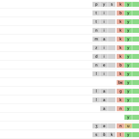
p
y
s
k
y
t
i
b
y
t
i
k
y
n
i
k
y
m
a
k
y
z
i
k
y
d
i
k
y
n
e
b
y
l
i
k
y
bʁ
y
l
a
g
y
l
a
k
y
a
n
y
y
ʒ
ə
n
u
s
ɑ̃
k
t
y