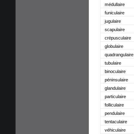
médullaire
funiculaire
jugulaire
scapulaire
crépusculaire
globulaire
quadrangulaire
tubulaire
binoculaire
péninsulaire
glandulaire
particulaire
folliculaire
pendulaire
tentaculaire
véhiculaire