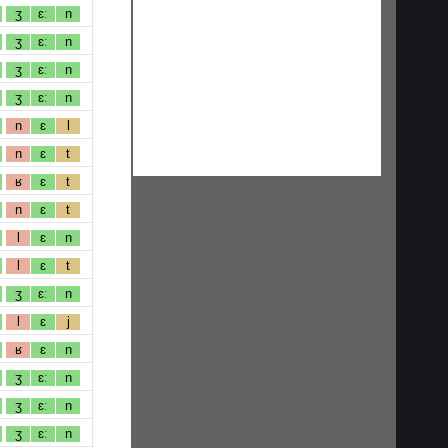
ʒ
ɛː
n
ʒ
ɛː
n
ʒ
ɛː
n
ʒ
ɛː
n
n
ɛ
l
n
ɛ
t
ʁ
ɛ
t
n
ɛ
t
l
ɛ
n
l
ɛ
t
ʒ
ɛː
n
l
ɛ
j
ʁ
ɛ
n
ʒ
ɛː
n
ʒ
ɛː
n
ʒ
ɛː
n