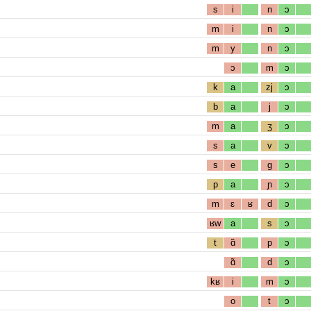
s
i
n
ɔ
m
i
n
ɔ
m
y
n
ɔ
ɔ
m
ɔ
k
a
zj
ɔ
b
a
j
ɔ
m
a
ʒ
ɔ
s
a
v
ɔ
s
e
g
ɔ
p
a
ɲ
ɔ
m
ɛ
ʁ
d
ɔ
ʁw
a
s
ɔ
t
ɑ̃
p
ɔ
ɑ̃
d
ɔ
kʁ
i
m
ɔ
o
t
ɔ