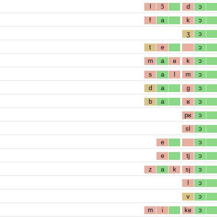
l
ɔ̃
d
ɔ
f
a
k
ɔ
ʒ
ɔ
t
e
ɔ
m
a
ʁ
k
ɔ
s
a
l
m
ɔ
d
a
g
ɔ
b
a
ʁ
ɔ
pʁ
ɔ
sl
ɔ
e
ɔ
e
tj
ɔ
z
a
k
sj
ɔ
l
ɔ
v
ɔ
m
i
kʁ
ɔ