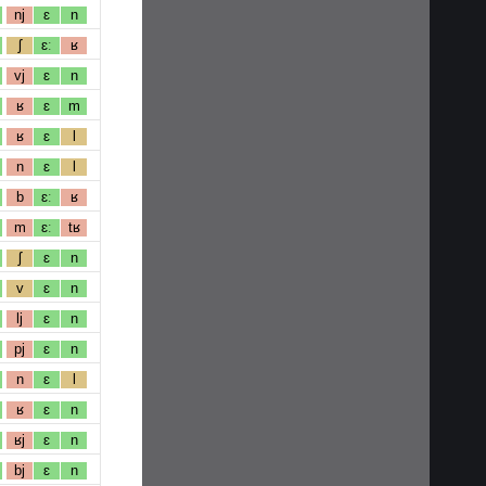
nj
ɛ
n
ʃ
ɛː
ʁ
vj
ɛ
n
ʁ
ɛ
m
ʁ
ɛ
l
n
ɛ
l
b
ɛː
ʁ
m
ɛː
tʁ
ʃ
ɛ
n
v
ɛ
n
lj
ɛ
n
pj
ɛ
n
n
ɛ
l
ʁ
ɛ
n
ʁj
ɛ
n
bj
ɛ
n