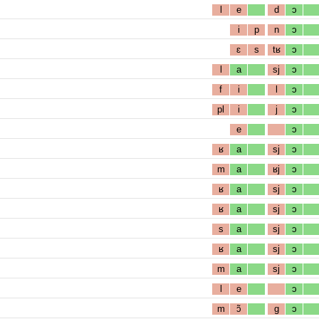
l
e
d
ɔ
i
p
n
ɔ
ɛ
s
tʁ
ɔ
l
a
sj
ɔ
f
i
l
ɔ
pl
i
j
ɔ
e
ɔ
ʁ
a
sj
ɔ
m
a
ʁj
ɔ
ʁ
a
sj
ɔ
ʁ
a
sj
ɔ
s
a
sj
ɔ
ʁ
a
sj
ɔ
m
a
sj
ɔ
l
e
ɔ
m
ɔ̃
g
ɔ