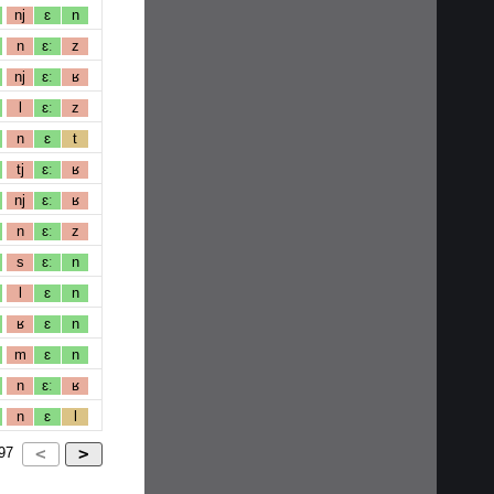
nj
ɛ
n
n
ɛː
z
nj
ɛː
ʁ
l
ɛː
z
n
ɛ
t
tj
ɛː
ʁ
nj
ɛː
ʁ
n
ɛː
z
s
ɛː
n
l
ɛ
n
ʁ
ɛ
n
m
ɛ
n
n
ɛː
ʁ
n
ɛ
l
97