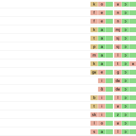
k
o
ʁ
ɔ
f
e
n
ɔ
f
e
n
ɔ
k
a
mj
ɔ
t
a
sj
ɔ
p
a
sj
ɔ
m
a
l
ɔ
k
a
t
ɔ
ʁ
gʁ
e
g
ɔ
i
dʁ
ɔ
ɑ̃
dʁ
ɔ
b
i
l
ɔ
t
i
ʁ
ɔ
sk
i
z
ɔ
l
o
ʁ
ɔ
s
a
l
ɔ