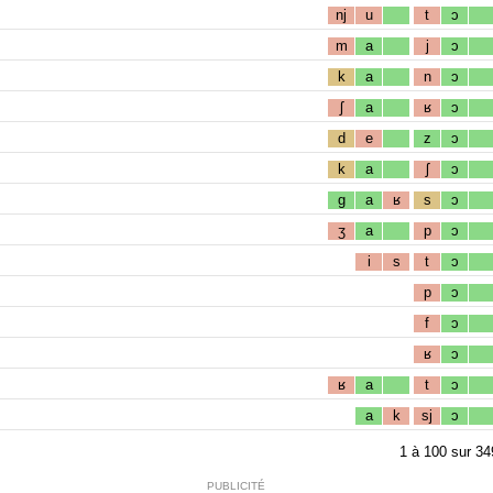
nj
u
t
ɔ
m
a
j
ɔ
k
a
n
ɔ
ʃ
a
ʁ
ɔ
d
e
z
ɔ
k
a
ʃ
ɔ
g
a
ʁ
s
ɔ
ʒ
a
p
ɔ
i
s
t
ɔ
p
ɔ
f
ɔ
ʁ
ɔ
ʁ
a
t
ɔ
a
k
sj
ɔ
1
à
100
sur
34
PUBLICITÉ