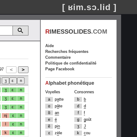
[ ʁim.sɔ.lid ]
R
IMESSOLIDES
.COM
Aide
Recherches fréquentes
Commentaire
Politique de confidentialité
Page Facebook
97
A
lphabet phonétique
ʒ
ɛː
n
Voyelles
Consonnes
ʒ
ɛː
n
a
p
a
tte
b
b
ɑ
p
â
te
d
d
ʒ
ɛː
n
ɑ̃
an
f
f
nj
ɛ
n
e
é
g
g
oût
l
ɛ
n
ẽ
p
in
ʒ
J
k
ɛ
n
ɛ
z
è
le
k
c
ou