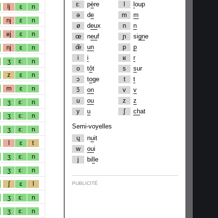
ɛː
p
è
re
l
l
oup
lj
ɛ
n
ə
d
e
m
m
nj
ɛ
n
ø
d
eu
x
n
n
ʁj
ɛ
n
œ
n
eu
f
ɲ
si
gn
e
œ̃
un
p
p
nj
ɛ
n
i
i
ʁ
r
ʒ
ɛː
n
o
t
ô
t
s
s
ur
z
ɛ
n
ɔ
t
o
ge
t
t
m
ɛ
n
ɔ̃
on
v
v
u
ou
z
z
ʒ
ɛː
n
y
u
ʃ
ch
at
ʒ
ɛː
n
Semi-voyelles
ʒ
ɛː
n
ɥ
n
u
it
l
ɛ
t
w
ou
i
ʒ
ɛː
n
j
bi
ll
e
ʒ
ɛː
n
ʃ
ɛ
l
PUBLICITÉ
ʒ
ɛː
n
ʒ
ɛː
n