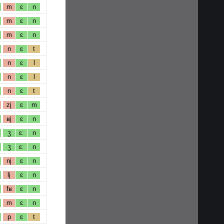
m
ɛ
n
m
ɛ
n
m
ɛ
n
n
ɛ
t
n
ɛ
l
n
ɛ
l
n
ɛ
t
zj
ɛ
m
ʁj
ɛ
n
ʒ
ɛː
n
ʒ
ɛː
n
nj
ɛ
n
lj
ɛ
n
fʁ
ɛ
n
m
ɛ
n
p
ɛ
t