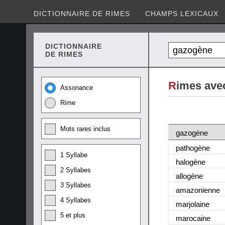
DICTIONNAIRE DE RIMES
CHAMPS LEXICAUX
DICTIONNAIRE
DE RIMES
R
imes ave
Assonance
Rime
Mots rares inclus
gazogène
pathogène
1 Syllabe
halogène
2 Syllabes
allogène
3 Syllabes
amazonienne
4 Syllabes
marjolaine
5 et plus
marocaine