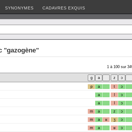
SYNONYMES
CADAVRES EXQUIS
c "gazogène"
1
à
100
sur
34
p
a
t
ɔ
a
l
ɔ
a
l
ɔ
m
a
z
ɔ
m
a
ʁ
ʒ
ɔ
m
a
ʁ
ɔ