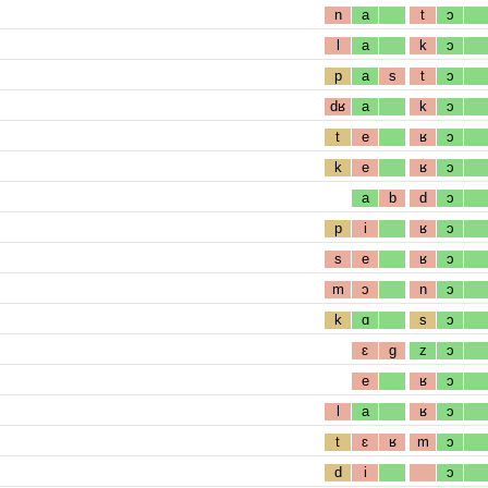
n
a
t
ɔ
l
a
k
ɔ
p
a
s
t
ɔ
dʁ
a
k
ɔ
t
e
ʁ
ɔ
k
e
ʁ
ɔ
a
b
d
ɔ
p
i
ʁ
ɔ
s
e
ʁ
ɔ
m
ɔ
n
ɔ
k
ɑ
s
ɔ
ɛ
g
z
ɔ
e
ʁ
ɔ
l
a
ʁ
ɔ
t
ɛ
ʁ
m
ɔ
d
i
ɔ