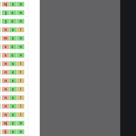
nj
ɛ
n
ʒ
ɛː
n
ʒ
ɛː
n
n
ɛ
l
m
ɛ
n
s
ɛː
n
s
ɛː
n
n
ɛ
l
n
ɛ
t
n
ɛ
l
n
ɛ
l
n
ɛ
l
n
ɛ
l
n
ɛ
l
nj
ɛ
n
lj
ɛ
n