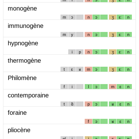
monogène
m
ɔ
n
ɔ
ʒ
ɛː
n
immunogène
m
y
n
ɔ
ʒ
ɛː
n
hypnogène
i
p
n
ɔ
ʒ
ɛː
n
thermogène
t
ɛ
ʁ
m
ɔ
ʒ
ɛː
n
Philomène
f
i
l
ɔ
m
ɛ
n
contemporaine
t
ɑ̃
p
ɔ
ʁ
ɛ
n
foraine
f
ɔ
ʁ
ɛ
n
pliocène
pl
i
j
ɔ
s
ɛː
n