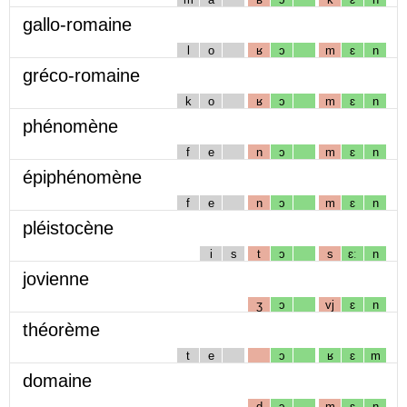
gallo-romaine
l
o
ʁ
ɔ
m
ɛ
n
gréco-romaine
k
o
ʁ
ɔ
m
ɛ
n
phénomène
f
e
n
ɔ
m
ɛ
n
épiphénomène
f
e
n
ɔ
m
ɛ
n
pléistocène
i
s
t
ɔ
s
ɛː
n
jovienne
ʒ
ɔ
vj
ɛ
n
théorème
t
e
ɔ
ʁ
ɛ
m
domaine
d
ɔ
m
ɛ
n