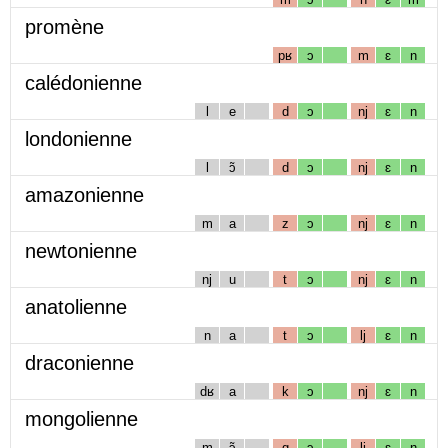
promène
pʁ
ɔ
m
ɛ
n
calédonienne
l
e
d
ɔ
nj
ɛ
n
londonienne
l
ɔ̃
d
ɔ
nj
ɛ
n
amazonienne
m
a
z
ɔ
nj
ɛ
n
newtonienne
nj
u
t
ɔ
nj
ɛ
n
anatolienne
n
a
t
ɔ
lj
ɛ
n
draconienne
dʁ
a
k
ɔ
nj
ɛ
n
mongolienne
m
ɔ̃
g
ɔ
lj
ɛ
n