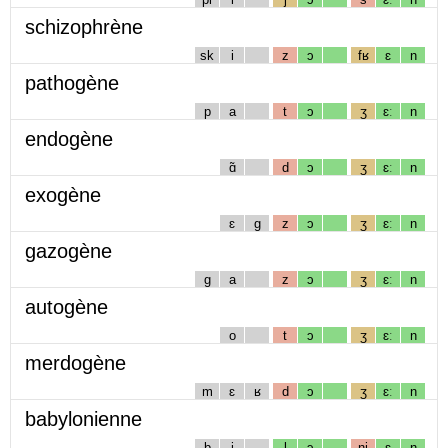
schizophrène
sk
i
z
ɔ
fʁ
ɛ
n
pathogène
p
a
t
ɔ
ʒ
ɛː
n
endogène
ɑ̃
d
ɔ
ʒ
ɛː
n
exogène
ɛ
g
z
ɔ
ʒ
ɛː
n
gazogène
g
a
z
ɔ
ʒ
ɛː
n
autogène
o
t
ɔ
ʒ
ɛː
n
merdogène
m
ɛ
ʁ
d
ɔ
ʒ
ɛː
n
babylonienne
b
i
l
ɔ
nj
ɛ
n