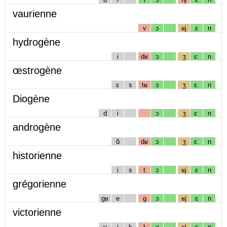
vaurienne
v
ɔ
ʁj
ɛ
n
hydrogène
i
dʁ
ɔ
ʒ
ɛː
n
œstrogène
ɛ
s
tʁ
ɔ
ʒ
ɛː
n
Diogène
d
i
ɔ
ʒ
ɛː
n
androgène
ɑ̃
dʁ
ɔ
ʒ
ɛː
n
historienne
i
s
t
ɔ
ʁj
ɛ
n
grégorienne
gʁ
e
g
ɔ
ʁj
ɛ
n
victorienne
v
i
k
t
ɔ
ʁj
ɛ
n