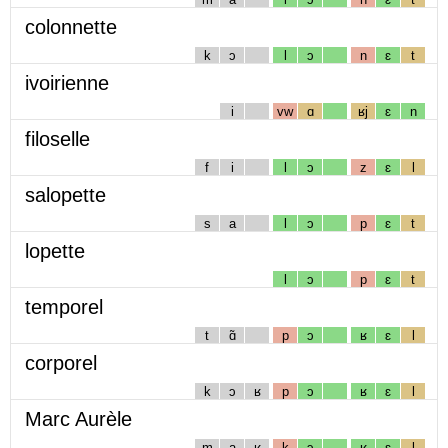
colonnette
k
ɔ
l
ɔ
n
ɛ
t
ivoirienne
i
vw
ɑ
ʁj
ɛ
n
filoselle
f
i
l
ɔ
z
ɛ
l
salopette
s
a
l
ɔ
p
ɛ
t
lopette
l
ɔ
p
ɛ
t
temporel
t
ɑ̃
p
ɔ
ʁ
ɛ
l
corporel
k
ɔ
ʁ
p
ɔ
ʁ
ɛ
l
Marc Aurèle
m
a
ʁ
k
ɔ
ʁ
ɛ
l