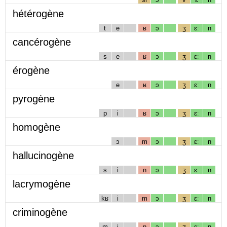
hétérogène
t
e
ʁ
ɔ
ʒ
ɛː
n
cancérogène
s
e
ʁ
ɔ
ʒ
ɛː
n
érogène
e
ʁ
ɔ
ʒ
ɛː
n
pyrogène
p
i
ʁ
ɔ
ʒ
ɛː
n
homogène
ɔ
m
ɔ
ʒ
ɛː
n
hallucinogène
s
i
n
ɔ
ʒ
ɛː
n
lacrymogène
kʁ
i
m
ɔ
ʒ
ɛː
n
criminogène
m
i
n
ɔ
ʒ
ɛː
n