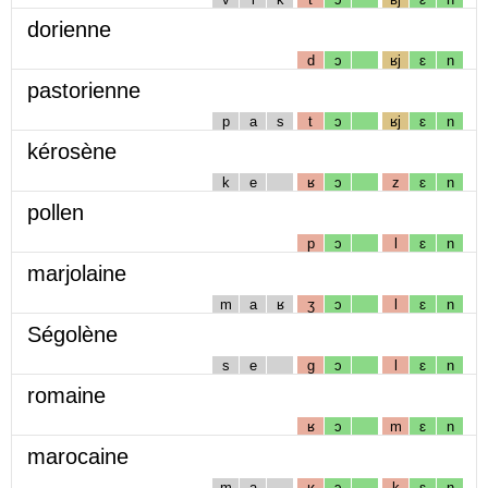
dorienne
d
ɔ
ʁj
ɛ
n
pastorienne
p
a
s
t
ɔ
ʁj
ɛ
n
kérosène
k
e
ʁ
ɔ
z
ɛ
n
pollen
p
ɔ
l
ɛ
n
marjolaine
m
a
ʁ
ʒ
ɔ
l
ɛ
n
Ségolène
s
e
g
ɔ
l
ɛ
n
romaine
ʁ
ɔ
m
ɛ
n
marocaine
m
a
ʁ
ɔ
k
ɛ
n