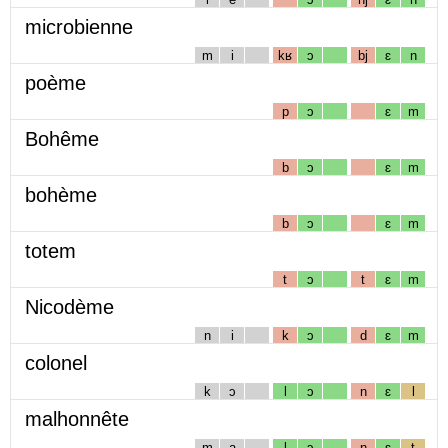
microbienne
m
i
kʁ
ɔ
bj
ɛ
n
poème
p
ɔ
ɛ
m
Bohême
b
ɔ
ɛ
m
bohème
b
ɔ
ɛ
m
totem
t
ɔ
t
ɛ
m
Nicodème
n
i
k
ɔ
d
ɛ
m
colonel
k
ɔ
l
ɔ
n
ɛ
l
malhonnête
m
a
l
ɔ
n
ɛ
t