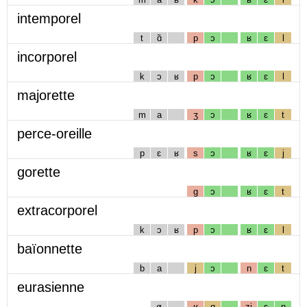
intemporel
t
ɑ̃
p
ɔ
ʁ
ɛ
l
incorporel
k
ɔ
ʁ
p
ɔ
ʁ
ɛ
l
majorette
m
a
ʒ
ɔ
ʁ
ɛ
t
perce-oreille
p
ɛ
ʁ
s
ɔ
ʁ
ɛ
j
gorette
g
ɔ
ʁ
ɛ
t
extracorporel
k
ɔ
ʁ
p
ɔ
ʁ
ɛ
l
baïonnette
b
a
j
ɔ
n
ɛ
t
eurasienne
ø
ʁ
ɑ
zj
ɛ
n