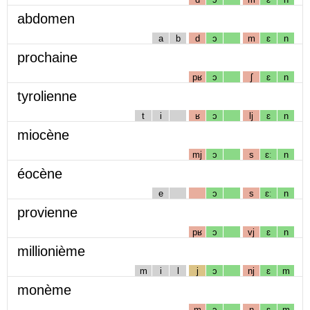
abdomen
a
b
d
ɔ
m
ɛ
n
prochaine
pʁ
ɔ
ʃ
ɛ
n
tyrolienne
t
i
ʁ
ɔ
lj
ɛ
n
miocène
mj
ɔ
s
ɛː
n
éocène
e
ɔ
s
ɛː
n
provienne
pʁ
ɔ
vj
ɛ
n
millionième
m
i
l
j
ɔ
nj
ɛ
m
monème
m
ɔ
n
ɛ
m