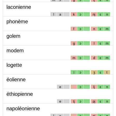
laconienne
l
a
k
ɔ
nj
ɛ
n
phonème
f
ɔ
n
ɛ
m
golem
g
ɔ
l
ɛ
m
modem
m
ɔ
d
ɛ
m
logette
l
ɔ
ʒ
ɛ
t
éolienne
e
ɔ
lj
ɛ
n
éthiopienne
e
tj
ɔ
pj
ɛ
n
napoléonienne
l
e
ɔ
nj
ɛ
n