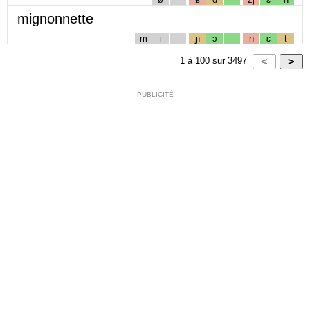
mignonnette
m
i
ɲ
ɔ
n
ɛ
t
1
à
100
sur
3497
PUBLICITÉ