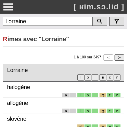
[ ʁim.sɔ.lid ]
R
imes avec "Lorraine"
1
à
100
sur
3497
Lorraine
halogène
a
l
ɔ
ʒ
ɛː
n
allogène
a
l
ɔ
ʒ
ɛː
n
slovène
sl
ɔ
v
ɛ
n