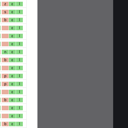
z
ɛ
l
s
ɛ
l
b
ɛ
l
ɛ
l
ɛ
l
ɛ
l
n
ɛ
l
b
ɛ
l
ɛ
l
p
ɛ
l
p
ɛ
l
ɛ
l
b
ɛ
l
ɛ
l
ɛ
l
b
ɛ
l