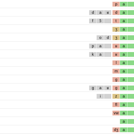
p
a
d
a
ʁ
d
a
f
ɔ̃
t
a
ʒ
a
o
d
ʒ
a
p
a
ʁ
a
k
a
ʁ
a
l
a
m
a
g
a
g
a
ʁ
g
a
i
z
a
fl
a
vw
a
a
dʒ
a