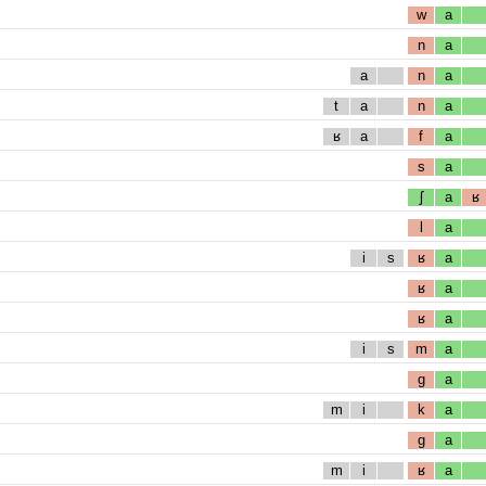
w
a
n
a
a
n
a
t
a
n
a
ʁ
a
f
a
s
a
ʃ
a
ʁ
l
a
i
s
ʁ
a
ʁ
a
ʁ
a
i
s
m
a
g
a
m
i
k
a
g
a
m
i
ʁ
a