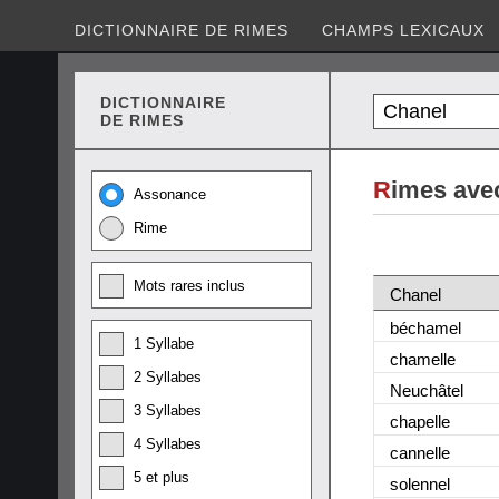
DICTIONNAIRE DE RIMES
CHAMPS LEXICAUX
DICTIONNAIRE
DE RIMES
R
imes ave
Assonance
Rime
Mots rares inclus
Chanel
béchamel
1 Syllabe
chamelle
2 Syllabes
Neuchâtel
3 Syllabes
chapelle
4 Syllabes
cannelle
5 et plus
solennel