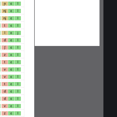
ɲ
ɛ
l
nj
ɛ
l
nj
ɛ
l
t
ɛ
l
l
ɛ
j
d
ɛ
l
ʃ
ɛ
l
z
ɛ
l
t
ɛ
l
v
ɛ
l
v
ɛ
l
t
ɛ
l
d
ɛ
l
d
ɛ
l
v
ɛ
l
z
ɛ
l