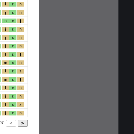
l
ɛ
n
j
ɛ
n
n
ɛ
ʃ
j
ɛ
n
j
ɛ
n
j
ɛ
n
l
ɛ
ʃ
m
ɛ
n
l
ɛ
s
m
ɛ
ʃ
l
ɛ
n
j
ɛ
n
l
ɛ
z
j
ɛ
n
97