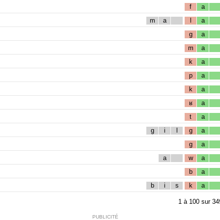
f
a
m
a
l
a
g
a
m
a
k
a
p
a
k
a
ʁ
a
t
a
g
i
l
g
a
g
a
a
w
a
b
a
b
i
s
k
a
1
à
100
sur
34
PUBLICITÉ