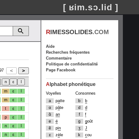
[ ʁim.sɔ.lid ]
R
IMESSOLIDES
.COM
Aide
Recherches fréquentes
Commentaire
Politique de confidentialité
Page Facebook
97
A
lphabet phonétique
m
ɛ
l
Voyelles
Consonnes
m
ɛ
l
a
p
a
tte
b
b
ɑ
p
â
te
d
d
t
ɛ
l
ɑ̃
an
f
f
p
ɛ
l
e
é
g
g
oût
n
ɛ
l
ẽ
p
in
ʒ
J
n
ɛ
l
ɛ
z
è
le
k
c
ou