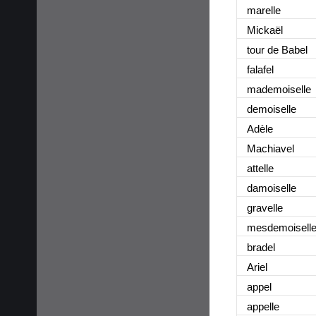
marelle
Mickaël
tour de Babel
falafel
mademoiselle
demoiselle
Adèle
Machiavel
attelle
damoiselle
gravelle
mesdemoisell
bradel
Ariel
appel
appelle