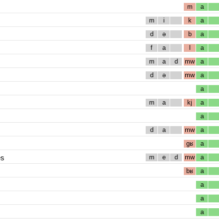
m
a
m
i
k
a
d
ə
b
a
f
a
l
a
m
a
d
mw
a
d
ə
mw
a
a
m
a
kj
a
a
d
a
mw
a
gʁ
a
es
m
e
d
mw
a
bʁ
a
a
a
a