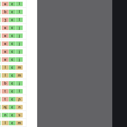
ʁ
ɛ
l
b
ɛ
l
ʒ
ɛ
l
ʁ
ɛ
j
ʁ
ɛ
j
ʁ
ɛ
j
ʁ
ɛ
j
ʁ
ɛ
j
l
ɛ
m
l
ɛ
m
b
ɛ
j
t
ɛ
l
t
ɛ
ɲ
nj
ɛ
n
n
ɛ
s
l
ɛ
m