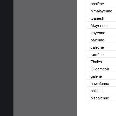
phalène
himalayenne
Ganesh
Mayenne
cayenne
païenne
calèche
ramène
Thalès
Gilgamesh
galène
hawaïenne
balaise
biscaïenne