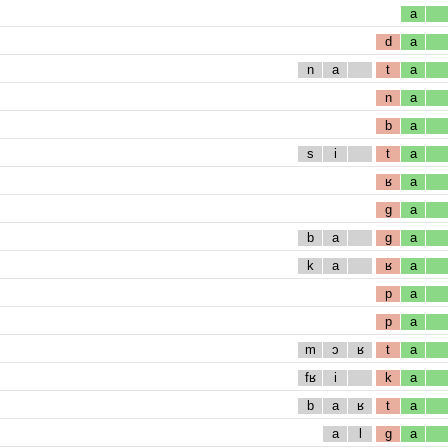
a
d
a
n
a
t
a
n
a
b
a
s
i
t
a
ʁ
a
g
a
b
a
g
a
k
a
ʁ
a
p
a
p
a
m
ɔ
ʁ
t
a
fʁ
i
k
a
b
a
ʁ
t
a
a
l
g
a