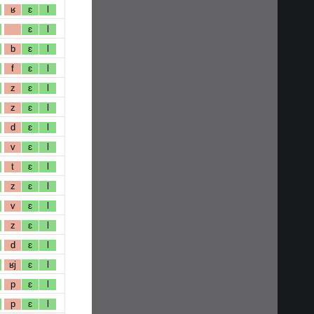
ʁ
ɛ
l
ɛ
l
b
ɛ
l
f
ɛ
l
z
ɛ
l
z
ɛ
l
d
ɛ
l
v
ɛ
l
t
ɛ
l
z
ɛ
l
v
ɛ
l
z
ɛ
l
d
ɛ
l
ʁj
ɛ
l
p
ɛ
l
p
ɛ
l