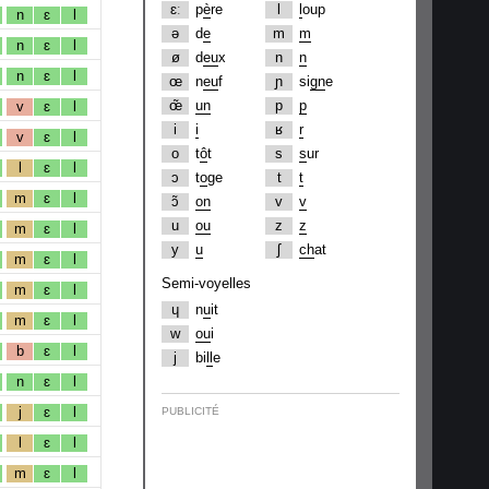
ɛː
p
è
re
l
l
oup
n
ɛ
l
ə
d
e
m
m
n
ɛ
l
ø
d
eu
x
n
n
n
ɛ
l
œ
n
eu
f
ɲ
si
gn
e
œ̃
un
p
p
v
ɛ
l
i
i
ʁ
r
v
ɛ
l
o
t
ô
t
s
s
ur
l
ɛ
l
ɔ
t
o
ge
t
t
m
ɛ
l
ɔ̃
on
v
v
u
ou
z
z
m
ɛ
l
y
u
ʃ
ch
at
m
ɛ
l
Semi-voyelles
m
ɛ
l
ɥ
n
u
it
m
ɛ
l
w
ou
i
b
ɛ
l
j
bi
ll
e
n
ɛ
l
j
ɛ
l
PUBLICITÉ
l
ɛ
l
m
ɛ
l