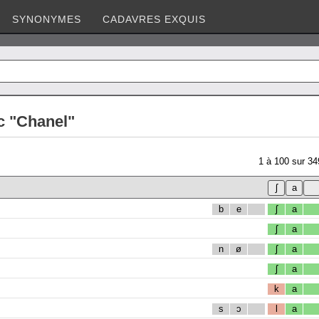
SYNONYMES
CADAVRES EXQUIS
c "Chanel"
1
à
100
sur
34
b
e
ʃ
a
ʃ
a
n
ø
ʃ
a
ʃ
a
k
a
s
ɔ
l
a