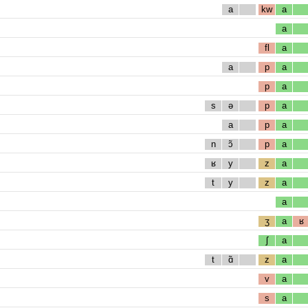
a
kw
a
a
fl
a
a
p
a
p
a
s
ə
p
a
a
p
a
n
ɔ̃
p
a
ʁ
y
z
a
t
y
z
a
a
ʒ
a
ʁ
ʃ
a
t
ɑ̃
z
a
v
a
s
a