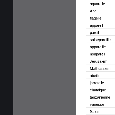
aquarelle
Abel
flagelle
appareil
pareil
salsepareille
appareille
nonpareil
Jérusalem
Mathusalem
abeille
jarretelle
châtaigne
tanzanienne
vanesse
Salem