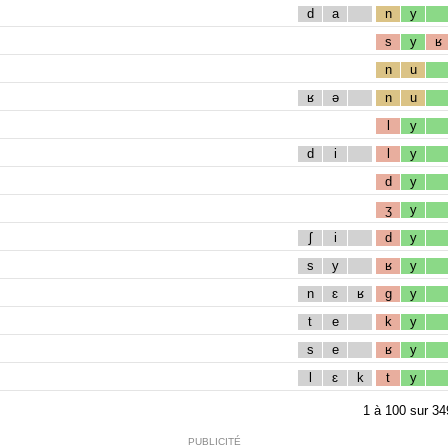
d
a
n
y
s
y
ʁ
n
u
ʁ
ə
n
u
l
y
d
i
l
y
d
y
ʒ
y
ʃ
i
d
y
s
y
ʁ
y
n
ɛ
ʁ
g
y
t
e
k
y
s
e
ʁ
y
l
ɛ
k
t
y
1
à
100
sur
34
PUBLICITÉ