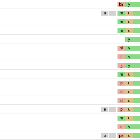
bʁ
y
a
m
u
m
u
m
u
y
bl
y
fl
y
ʒ
y
m
u
p
u
ʁ
u
d
u
e
p
u
m
u
s
y
e
pʁ
u