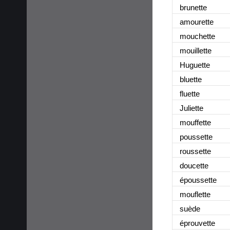
brunette
amourette
mouchette
mouillette
Huguette
bluette
fluette
Juliette
mouffette
poussette
roussette
doucette
époussette
mouflette
suède
éprouvette