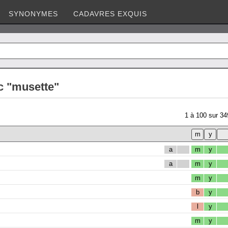
SYNONYMES
CADAVRES EXQUIS
c "musette"
1
à
100
sur
34
a
m
y
a
m
y
m
y
b
y
l
y
m
y