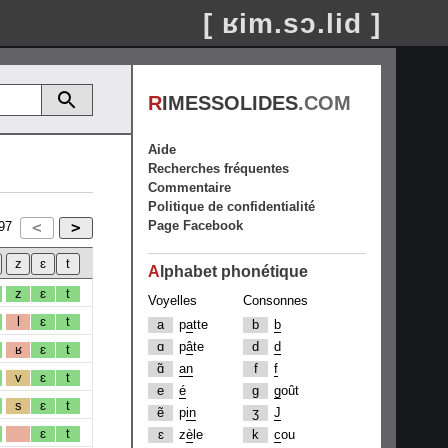
[ ʁim.sɔ.lid ]
R
IMESSOLIDES
.COM
Aide
Recherches fréquentes
Commentaire
Politique de confidentialité
Page Facebook
97
A
lphabet phonétique
z
ɛ
t
Voyelles
Consonnes
l
ɛ
t
a
p
a
tte
b
b
ɑ
p
â
te
d
d
ʁ
ɛ
t
ɑ̃
an
f
f
v
ɛ
t
e
é
g
g
oût
s
ɛ
t
ẽ
p
in
ʒ
J
ɛ
t
ɛ
z
è
le
k
c
ou