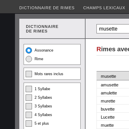
DICTIONNAIRE DE RIMES
CHAMPS LEXICAUX
DICTIONNAIRE
DE RIMES
R
imes ave
Assonance
Rime
Mots rares inclus
musette
amusette
1 Syllabe
amulette
2 Syllabes
murette
3 Syllabes
buvette
4 Syllabes
Lucette
5 et plus
muette