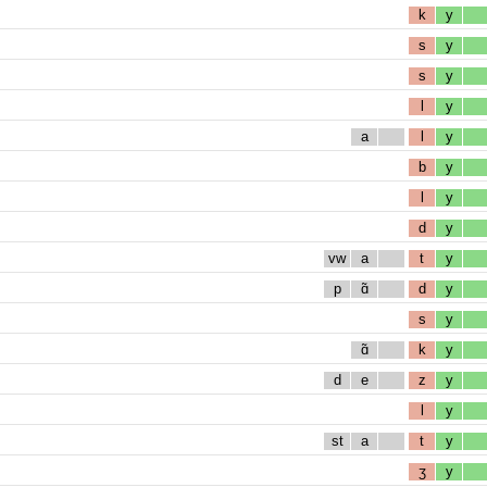
k
y
s
y
s
y
l
y
a
l
y
b
y
l
y
d
y
vw
a
t
y
p
ɑ̃
d
y
s
y
ɑ̃
k
y
d
e
z
y
l
y
st
a
t
y
ʒ
y