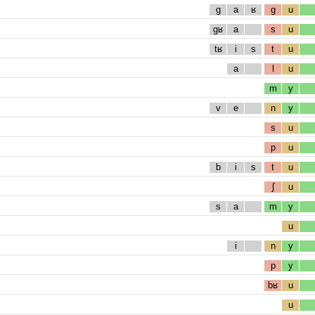
g
a
ʁ
g
u
gʁ
a
s
u
tʁ
i
s
t
u
a
l
u
m
y
v
e
n
y
s
u
p
u
b
i
s
t
u
ʃ
u
s
a
m
y
u
i
n
y
p
y
bʁ
u
u