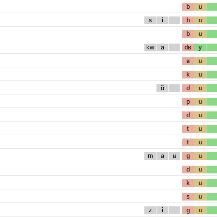
b
u
s
i
b
u
b
u
kw
a
dʁ
y
ʁ
u
k
u
ɑ̃
d
u
p
u
d
u
t
u
t
u
m
a
ʁ
g
u
d
u
k
u
s
u
z
i
g
u