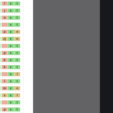
l
ɛ
t
j
ɛ
t
n
ɛ
t
ɛ
t
ʁ
ɛ
n
zj
ɛ
n
ɛ
t
p
ɛ
t
k
ɛ
t
k
ɛ
t
ɛ
l
l
ɛ
t
m
ɛ
n
s
ɛ
l
ɛ
t
p
ɛ
t