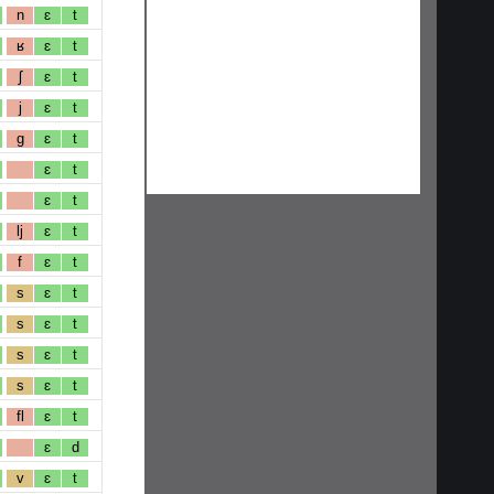
n
ɛ
t
ʁ
ɛ
t
ʃ
ɛ
t
j
ɛ
t
g
ɛ
t
ɛ
t
ɛ
t
lj
ɛ
t
f
ɛ
t
s
ɛ
t
s
ɛ
t
s
ɛ
t
s
ɛ
t
fl
ɛ
t
ɛ
d
v
ɛ
t