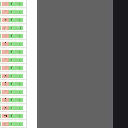
l
ɛ
t
l
ɛ
t
ʁ
ɛ
t
p
ɛ
d
l
ɛ
t
ʃ
ɛ
t
j
ɛ
t
l
ɛ
t
j
ɛ
t
ʁ
ɛ
t
ʃ
ɛ
t
l
ɛ
t
ʃ
ɛ
t
ʁ
ɛ
t
m
ɛ
t
n
ɛ
t