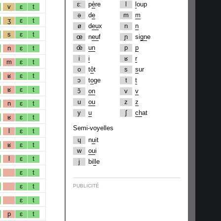
ɛː
p
è
re
l
l
oup
v
ɛ
t
ə
d
e
m
m
ʒ
ɛ
t
ø
d
eu
x
n
n
s
ɛ
t
œ
n
eu
f
ɲ
si
gn
e
œ̃
un
p
p
n
ɛ
t
i
i
ʁ
r
m
ɛ
t
o
t
ô
t
s
s
ur
ʁ
ɛ
t
ɔ
t
o
ge
t
t
ʁ
ɛ
t
ɔ̃
on
v
v
u
ou
z
z
n
ɛ
t
y
u
ʃ
ch
at
ʁ
ɛ
t
Semi-voyelles
l
ɛ
t
ɥ
n
u
it
ʁ
ɛ
t
w
ou
i
l
ɛ
t
j
bi
ll
e
ɛ
t
ɛ
t
PUBLICITÉ
ɛ
t
p
ɛ
t