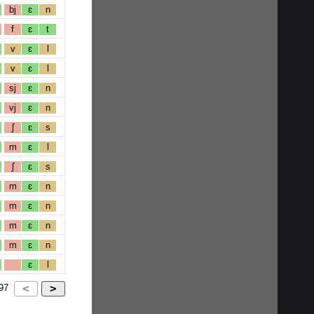
bj
ɛ
n
f
ɛ
t
v
ɛ
l
v
ɛ
l
sj
ɛ
n
vj
ɛ
n
ʃ
ɛ
s
m
ɛ
l
ʃ
ɛ
s
m
ɛ
n
m
ɛ
n
m
ɛ
n
m
ɛ
n
ɛ
l
97