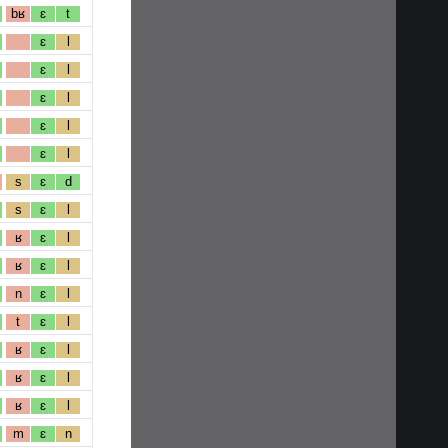
bʁ
ɛ
t
ɛ
l
ɛ
l
ɛ
l
ɛ
l
ɛ
l
s
ɛ
d
s
ɛ
l
ʁ
ɛ
l
ʁ
ɛ
l
n
ɛ
l
t
ɛ
l
ʁ
ɛ
l
ʁ
ɛ
l
ʁ
ɛ
l
m
ɛ
n