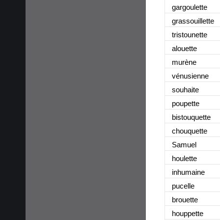
gargoulette
grassouillette
tristounette
alouette
murène
vénusienne
souhaite
poupette
bistouquette
chouquette
Samuel
houlette
inhumaine
pucelle
brouette
houppette