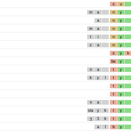
s
u
m
a
n
y
a
n
y
m
a
n
y
t
i
n
y
z
a
n
y
s
y
k
bʁ
y
n
a
t
y
k
y
l
t
y
t
y
t
y
n
a
t
y
stʁ
y
k
t
y
ʒ
ɔ̃
k
t
y
a
l
b
y