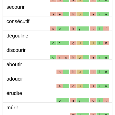
secourir
s
ə
k
u
ʁ
i
ʁ
consécutif
s
e
k
y
t
i
f
dégouline
d
e
g
u
l
i
n
discourir
d
i
s
k
u
ʁ
i
ʁ
aboutir
a
b
u
t
i
ʁ
adoucir
a
d
u
s
i
ʁ
érudite
e
ʁ
y
d
i
t
mûrir
m
y
ʁ
i
ʁ