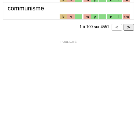
communisme
k
ɔ
m
y
n
i
sm
1
à
100
sur
4551
PUBLICITÉ