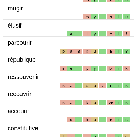
mugir
m
y
ʒ
i
ʁ
élusif
e
l
y
z
i
f
parcourir
p
a
ʁ
k
u
ʁ
i
ʁ
république
ʁ
e
p
y
bl
i
k
ressouvenir
ʁ
ə
s
u
v
n
i
ʁ
recouvrir
ʁ
ə
k
u
vʁ
i
ʁ
accourir
a
k
u
ʁ
i
ʁ
constitutive
t
i
t
y
t
i
v