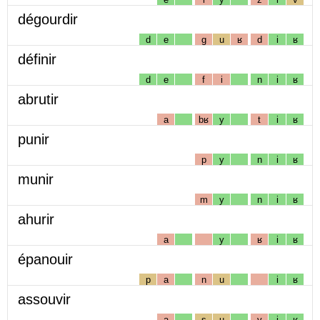
dégourdir
d
e
g
u
ʁ
d
i
ʁ
définir
d
e
f
i
n
i
ʁ
abrutir
a
bʁ
y
t
i
ʁ
punir
p
y
n
i
ʁ
munir
m
y
n
i
ʁ
ahurir
a
y
ʁ
i
ʁ
épanouir
p
a
n
u
i
ʁ
assouvir
a
s
u
v
i
ʁ