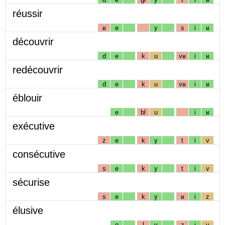
réussir
ʁ
e
y
s
i
ʁ
découvrir
d
e
k
u
vʁ
i
ʁ
redécouvrir
d
e
k
u
vʁ
i
ʁ
éblouir
e
bl
u
i
ʁ
exécutive
z
e
k
y
t
i
v
consécutive
s
e
k
y
t
i
v
sécurise
s
e
k
y
ʁ
i
z
élusive
e
l
y
z
i
v