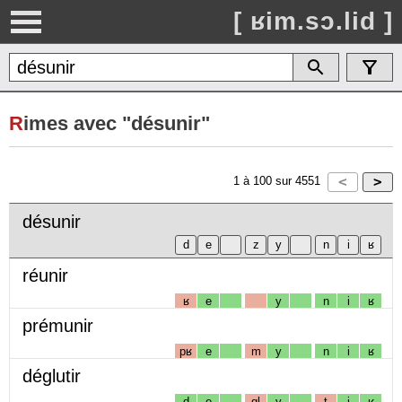
[ ʁim.sɔ.lid ]
R
imes avec "désunir"
1
à
100
sur
4551
désunir
réunir
ʁ
e
y
n
i
ʁ
prémunir
pʁ
e
m
y
n
i
ʁ
déglutir
d
e
gl
y
t
i
ʁ