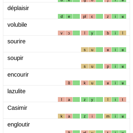
déplaisir
d
e
pl
ɛ
z
i
ʁ
volubile
v
ɔ
l
y
b
i
l
sourire
s
u
ʁ
i
ʁ
soupir
s
u
p
i
ʁ
encourir
ɑ̃
k
u
ʁ
i
ʁ
lazulite
l
a
z
y
l
i
t
Casimir
k
a
z
i
m
i
ʁ
engloutir
ɑ̃
gl
u
t
i
ʁ