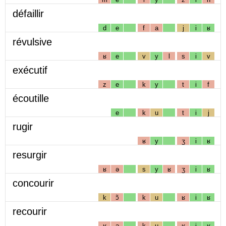
défaillir
d
e
f
a
j
i
ʁ
révulsive
ʁ
e
v
y
l
s
i
v
exécutif
z
e
k
y
t
i
f
écoutille
e
k
u
t
i
j
rugir
ʁ
y
ʒ
i
ʁ
resurgir
ʁ
ə
s
y
ʁ
ʒ
i
ʁ
concourir
k
ɔ̃
k
u
ʁ
i
ʁ
recourir
ʁ
ə
k
u
ʁ
i
ʁ