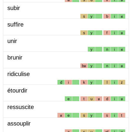
subir
s
y
b
i
ʁ
suffire
s
y
f
i
ʁ
unir
y
n
i
ʁ
brunir
bʁ
y
n
i
ʁ
ridiculise
d
i
k
y
l
i
z
étourdir
e
t
u
ʁ
d
i
ʁ
ressuscite
ʁ
e
s
y
s
i
t
assouplir
a
s
u
pl
i
ʁ