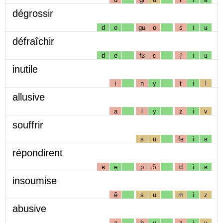
dégrossir
d
e
gʁ
o
s
i
ʁ
défraîchir
d
e
fʁ
ɛ
ʃ
i
ʁ
inutile
i
n
y
t
i
l
allusive
a
l
y
z
i
v
souffrir
s
u
fʁ
i
ʁ
répondirent
ʁ
e
p
ɔ̃
d
i
ʁ
insoumise
ẽ
s
u
m
i
z
abusive
a
b
y
z
i
v