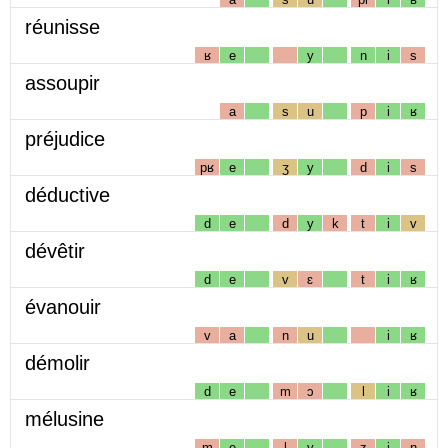
réunisse
ʁ
e
y
n
i
s
assoupir
a
s
u
p
i
ʁ
préjudice
pʁ
e
ʒ
y
d
i
s
déductive
d
e
d
y
k
t
i
v
dévêtir
d
e
v
ɛ
t
i
ʁ
évanouir
v
a
n
u
i
ʁ
démolir
d
e
m
ɔ
l
i
ʁ
mélusine
m
e
l
y
z
i
n