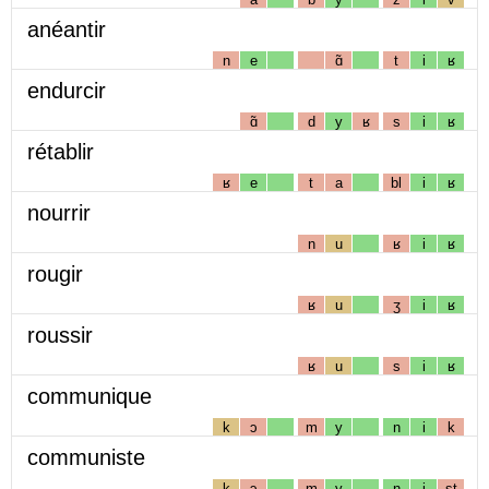
anéantir
n
e
ɑ̃
t
i
ʁ
endurcir
ɑ̃
d
y
ʁ
s
i
ʁ
rétablir
ʁ
e
t
a
bl
i
ʁ
nourrir
n
u
ʁ
i
ʁ
rougir
ʁ
u
ʒ
i
ʁ
roussir
ʁ
u
s
i
ʁ
communique
k
ɔ
m
y
n
i
k
communiste
k
ɔ
m
y
n
i
st