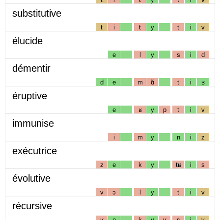
substitutive
t
i
t
y
t
i
v
élucide
e
l
y
s
i
d
démentir
d
e
m
ɑ̃
t
i
ʁ
éruptive
e
ʁ
y
p
t
i
v
immunise
i
m
y
n
i
z
exécutrice
z
e
k
y
tʁ
i
s
évolutive
v
ɔ
l
y
t
i
v
récursive
ʁ
e
k
y
ʁ
s
i
v