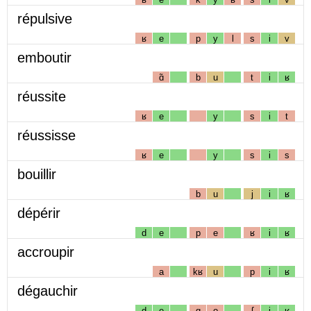
répulsive
ʁ
e
p
y
l
s
i
v
emboutir
ɑ̃
b
u
t
i
ʁ
réussite
ʁ
e
y
s
i
t
réussisse
ʁ
e
y
s
i
s
bouillir
b
u
j
i
ʁ
dépérir
d
e
p
e
ʁ
i
ʁ
accroupir
a
kʁ
u
p
i
ʁ
dégauchir
d
e
g
o
ʃ
i
ʁ