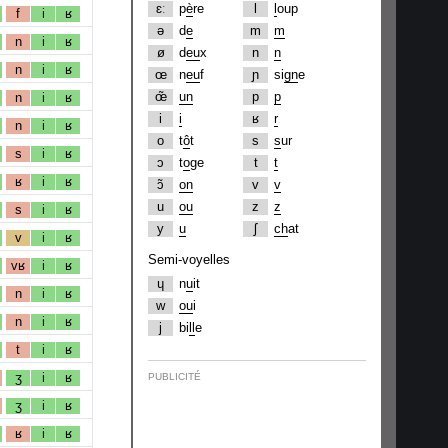
ɛː
p
è
re
l
l
oup
f
i
ʁ
ə
d
e
m
m
n
i
ʁ
ø
d
eu
x
n
n
n
i
ʁ
œ
n
eu
f
ɲ
si
gn
e
œ̃
un
p
p
n
i
ʁ
i
i
ʁ
r
n
i
ʁ
o
t
ô
t
s
s
ur
s
i
ʁ
ɔ
t
o
ge
t
t
ʁ
i
ʁ
ɔ̃
on
v
v
u
ou
z
z
s
i
ʁ
y
u
ʃ
ch
at
v
i
ʁ
Semi-voyelles
vʁ
i
ʁ
ɥ
n
u
it
n
i
ʁ
w
ou
i
n
i
ʁ
j
bi
ll
e
t
i
ʁ
ʒ
i
ʁ
PUBLICITÉ
ʒ
i
ʁ
ʁ
i
ʁ