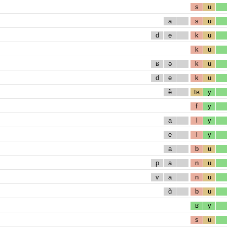
s
u
a
s
u
d
e
k
u
k
u
ʁ
ə
k
u
d
e
k
u
ẽ
tʁ
y
f
y
a
l
y
e
l
y
a
b
u
p
a
n
u
v
a
n
u
ɑ̃
b
u
ʁ
y
s
u