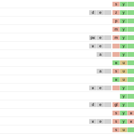
s
y
d
e
z
y
p
y
m
y
pʁ
e
m
y
ʁ
e
y
a
y
ʁ
u
a
s
u
ʁ
u
ʁ
e
y
y
d
e
gl
y
s
y
ʁ
ʁ
ə
s
y
ʁ
s
u