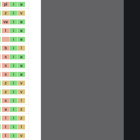
pl
i
ʁ
z
i
v
vʁ
i
ʁ
t
i
ʁ
i
ʁ
b
i
l
s
i
ʁ
s
i
ʁ
s
i
ʁ
z
i
v
z
i
v
s
i
l
ʁ
i
z
l
i
z
t
i
l
t
i
v