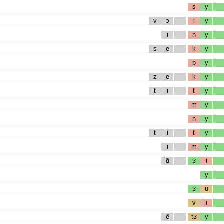
s
y
v
ɔ
l
y
i
n
y
s
e
k
y
p
y
z
e
k
y
t
i
t
y
m
y
n
y
t
i
t
y
i
m
y
ɑ̃
ʁ
i
y
ʁ
u
v
i
ẽ
tʁ
y