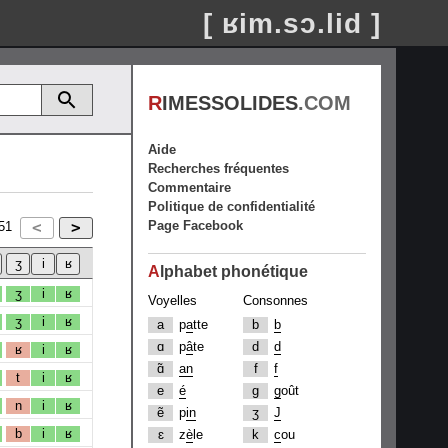
[ ʁim.sɔ.lid ]
R
IMESSOLIDES
.COM
Aide
Recherches fréquentes
Commentaire
Politique de confidentialité
Page Facebook
51
A
lphabet phonétique
ʒ
i
ʁ
Voyelles
Consonnes
ʒ
i
ʁ
a
p
a
tte
b
b
ɑ
p
â
te
d
d
ʁ
i
ʁ
ɑ̃
an
f
f
t
i
ʁ
e
é
g
g
oût
n
i
ʁ
ẽ
p
in
ʒ
J
b
i
ʁ
ɛ
z
è
le
k
c
ou