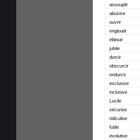
assouplir
abusive
ouvrir
engloutir
éblouir
jubile
durcir
obscurcir
endurcir
exclusive
inclusive
Lucile
sécurise
ridiculise
futile
évolutive