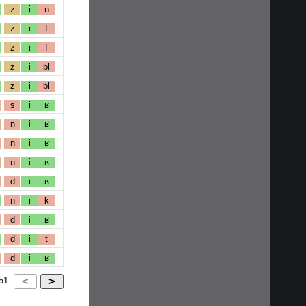
z
i
n
z
i
f
z
i
f
z
i
bl
z
i
bl
s
i
ʁ
n
i
ʁ
n
i
ʁ
n
i
ʁ
d
i
ʁ
n
i
k
d
i
ʁ
d
i
t
d
i
ʁ
51