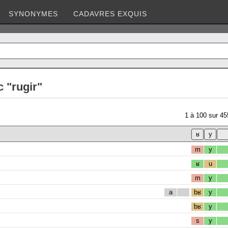
SYNONYMES
CADAVRES EXQUIS
 "rugir"
1
à
100
sur
45
m
y
ʁ
u
m
y
a
bʁ
y
bʁ
y
s
y