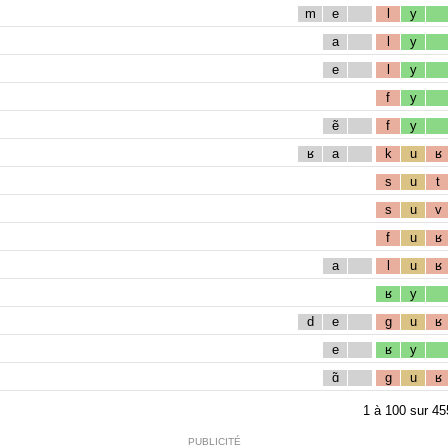
m
e
l
y
a
l
y
e
l
y
f
y
ẽ
f
y
ʁ
a
k
u
ʁ
s
u
t
s
u
v
f
u
ʁ
a
l
u
ʁ
ʁ
y
d
e
g
u
ʁ
e
ʁ
y
ɑ̃
g
u
ʁ
1
à
100
sur
45
PUBLICITÉ