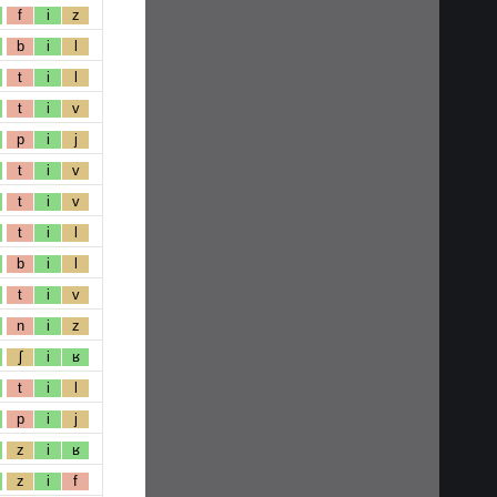
f
i
z
b
i
l
t
i
l
t
i
v
p
i
j
t
i
v
t
i
v
t
i
l
b
i
l
t
i
v
n
i
z
ʃ
i
ʁ
t
i
l
p
i
j
z
i
ʁ
z
i
f