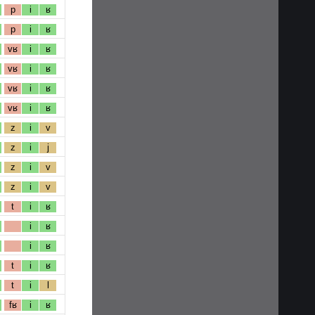
p
i
ʁ
p
i
ʁ
vʁ
i
ʁ
vʁ
i
ʁ
vʁ
i
ʁ
vʁ
i
ʁ
z
i
v
z
i
j
z
i
v
z
i
v
t
i
ʁ
i
ʁ
i
ʁ
t
i
ʁ
t
i
l
fʁ
i
ʁ