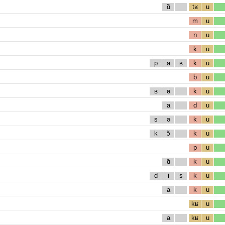
ɑ̃
tʁ
u
m
u
n
u
k
u
p
a
ʁ
k
u
b
u
ʁ
ə
k
u
a
d
u
s
ə
k
u
k
ɔ̃
k
u
p
u
ɑ̃
k
u
d
i
s
k
u
a
k
u
kʁ
u
a
kʁ
u