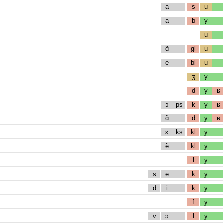
a
s
u
a
b
y
u
ɑ̃
gl
u
e
bl
u
ʒ
y
d
y
ʁ
ɔ
ps
k
y
ʁ
ɑ̃
d
y
ʁ
ɛ
ks
kl
y
ẽ
kl
y
l
y
s
e
k
y
d
i
k
y
f
y
v
ɔ
l
y