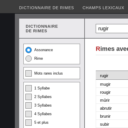
DICTIONNAIRE DE RIMES
CHAMPS LEXICAUX
DICTIONNAIRE
DE RIMES
R
imes avec
Assonance
Rime
Mots rares inclus
rugir
mugir
1 Syllabe
rougir
2 Syllabes
mûrir
3 Syllabes
abrutir
4 Syllabes
brunir
5 et plus
subir