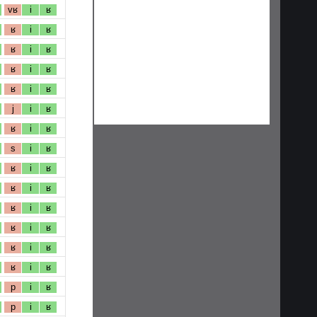
vʁ
i
ʁ
ʁ
i
ʁ
ʁ
i
ʁ
ʁ
i
ʁ
ʁ
i
ʁ
j
i
ʁ
ʁ
i
ʁ
s
i
ʁ
ʁ
i
ʁ
ʁ
i
ʁ
ʁ
i
ʁ
ʁ
i
ʁ
ʁ
i
ʁ
ʁ
i
ʁ
p
i
ʁ
p
i
ʁ