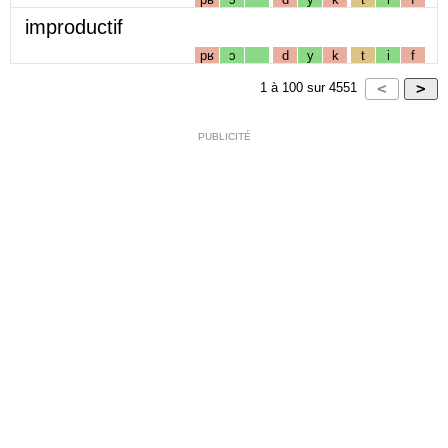
improductif
pʁ
ɔ
d
y
k
t
i
f
1
à
100
sur
4551
PUBLICITÉ