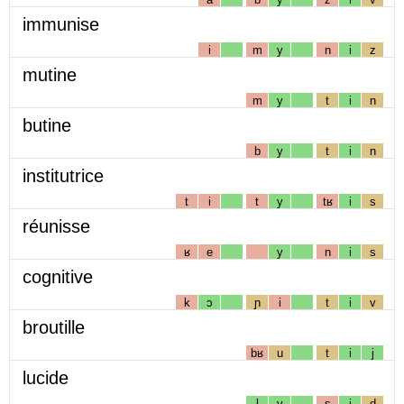
immunise
i
m
y
n
i
z
mutine
m
y
t
i
n
butine
b
y
t
i
n
institutrice
t
i
t
y
tʁ
i
s
réunisse
ʁ
e
y
n
i
s
cognitive
k
ɔ
ɲ
i
t
i
v
broutille
bʁ
u
t
i
j
lucide
l
y
s
i
d