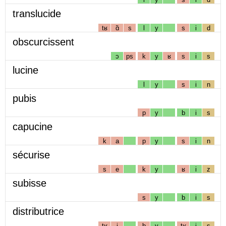
translucide
tʁ
ɑ̃
s
l
y
s
i
d
obscurcissent
ɔ
ps
k
y
ʁ
s
i
s
lucine
l
y
s
i
n
pubis
p
y
b
i
s
capucine
k
a
p
y
s
i
n
sécurise
s
e
k
y
ʁ
i
z
subisse
s
y
b
i
s
distributrice
tʁ
i
b
y
tʁ
i
s