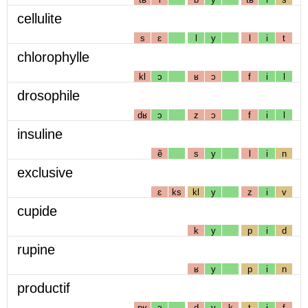
cellulite
s
ɛ
l
y
l
i
t
chlorophylle
kl
ɔ
ʁ
ɔ
f
i
l
drosophile
dʁ
ɔ
z
ɔ
f
i
l
insuline
ẽ
s
y
l
i
n
exclusive
ɛ
ks
kl
y
z
i
v
cupide
k
y
p
i
d
rupine
ʁ
y
p
i
n
productif
pʁ
ɔ
d
y
k
t
i
f