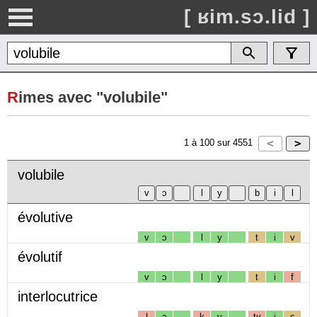
[ ʁim.sɔ.lid ]
R
imes avec "volubile"
1
à
100
sur
4551
volubile
évolutive
v
ɔ
l
y
t
i
v
évolutif
v
ɔ
l
y
t
i
f
interlocutrice
l
ɔ
k
y
tʁ
i
s