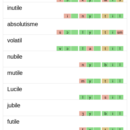
inutile
i
n
y
t
i
l
absolutisme
s
ɔ
l
y
t
i
sm
volatil
v
ɔ
l
a
t
i
l
nubile
n
y
b
i
l
mutile
m
y
t
i
l
Lucile
l
y
s
i
l
jubile
ʒ
y
b
i
l
futile
f
y
t
i
l