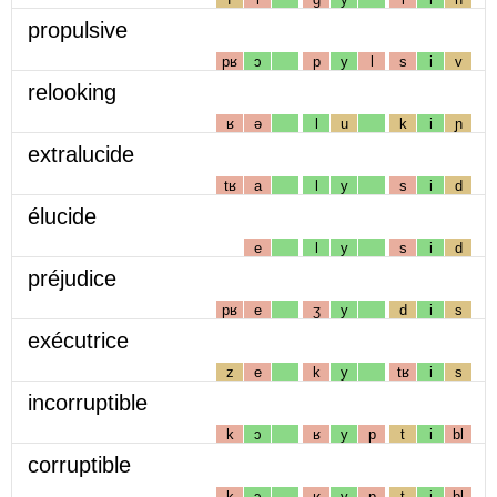
propulsive
pʁ
ɔ
p
y
l
s
i
v
relooking
ʁ
ə
l
u
k
i
ɲ
extralucide
tʁ
a
l
y
s
i
d
élucide
e
l
y
s
i
d
préjudice
pʁ
e
ʒ
y
d
i
s
exécutrice
z
e
k
y
tʁ
i
s
incorruptible
k
ɔ
ʁ
y
p
t
i
bl
corruptible
k
ɔ
ʁ
y
p
t
i
bl