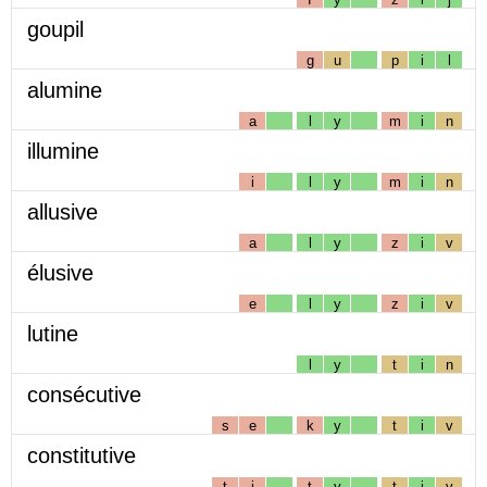
goupil
g
u
p
i
l
alumine
a
l
y
m
i
n
illumine
i
l
y
m
i
n
allusive
a
l
y
z
i
v
élusive
e
l
y
z
i
v
lutine
l
y
t
i
n
consécutive
s
e
k
y
t
i
v
constitutive
t
i
t
y
t
i
v