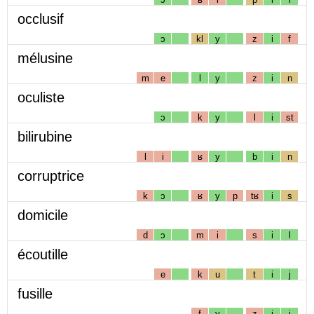
occlusif
ɔ
kl
y
z
i
f
mélusine
m
e
l
y
z
i
n
oculiste
ɔ
k
y
l
i
st
bilirubine
l
i
ʁ
y
b
i
n
corruptrice
k
ɔ
ʁ
y
p
tʁ
i
s
domicile
d
ɔ
m
i
s
i
l
écoutille
e
k
u
t
i
j
fusille
f
y
z
i
j