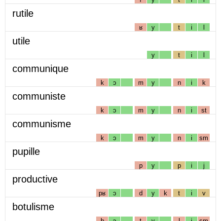
rutile
ʁ
y
t
i
l
utile
y
t
i
l
communique
k
ɔ
m
y
n
i
k
communiste
k
ɔ
m
y
n
i
st
communisme
k
ɔ
m
y
n
i
sm
pupille
p
y
p
i
j
productive
pʁ
ɔ
d
y
k
t
i
v
botulisme
b
ɔ
t
y
l
i
sm