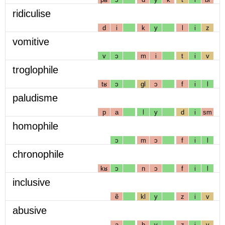
ridiculise
d
i
k
y
l
i
z
vomitive
v
ɔ
m
i
t
i
v
troglophile
tʁ
ɔ
gl
ɔ
f
i
l
paludisme
p
a
l
y
d
i
sm
homophile
ɔ
m
ɔ
f
i
l
chronophile
kʁ
ɔ
n
ɔ
f
i
l
inclusive
ẽ
kl
y
z
i
v
abusive
a
b
y
z
i
v