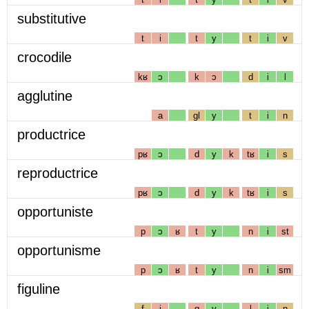
substitutive
t
i
t
y
t
i
v
crocodile
kʁ
ɔ
k
ɔ
d
i
l
agglutine
a
gl
y
t
i
n
productrice
pʁ
ɔ
d
y
k
tʁ
i
s
reproductrice
pʁ
ɔ
d
y
k
tʁ
i
s
opportuniste
p
ɔ
ʁ
t
y
n
i
st
opportunisme
p
ɔ
ʁ
t
y
n
i
sm
figuline
f
i
g
y
l
i
n