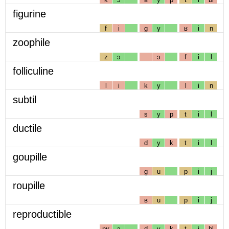
figurine
f
i
g
y
ʁ
i
n
zoophile
z
ɔ
ɔ
f
i
l
folliculine
l
i
k
y
l
i
n
subtil
s
y
p
t
i
l
ductile
d
y
k
t
i
l
goupille
g
u
p
i
j
roupille
ʁ
u
p
i
j
reproductible
pʁ
ɔ
d
y
k
t
i
bl