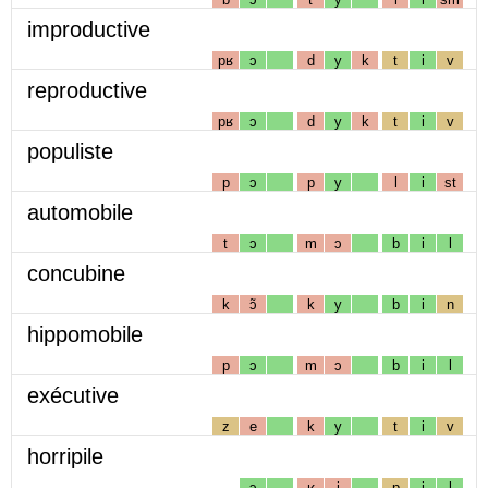
improductive
pʁ
ɔ
d
y
k
t
i
v
reproductive
pʁ
ɔ
d
y
k
t
i
v
populiste
p
ɔ
p
y
l
i
st
automobile
t
ɔ
m
ɔ
b
i
l
concubine
k
ɔ̃
k
y
b
i
n
hippomobile
p
ɔ
m
ɔ
b
i
l
exécutive
z
e
k
y
t
i
v
horripile
ɔ
ʁ
i
p
i
l