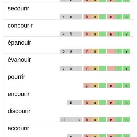
secourir
s
ə
k
u
ʁ
i
ʁ
concourir
k
ɔ̃
k
u
ʁ
i
ʁ
épanouir
p
a
n
u
i
ʁ
évanouir
v
a
n
u
i
ʁ
pourrir
p
u
ʁ
i
ʁ
encourir
ɑ̃
k
u
ʁ
i
ʁ
discourir
d
i
s
k
u
ʁ
i
ʁ
accourir
a
k
u
ʁ
i
ʁ