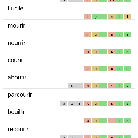
Lucile
l
y
s
i
l
mourir
m
u
ʁ
i
ʁ
nourrir
n
u
ʁ
i
ʁ
courir
k
u
ʁ
i
ʁ
aboutir
a
b
u
t
i
ʁ
parcourir
p
a
ʁ
k
u
ʁ
i
ʁ
bouillir
b
u
j
i
ʁ
recourir
ʁ
ə
k
u
ʁ
i
ʁ