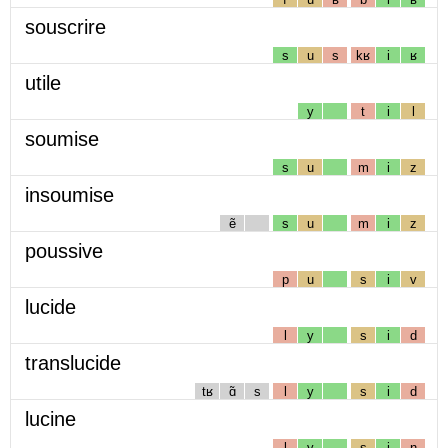
souscrire
s
u
s
kʁ
i
ʁ
utile
y
t
i
l
soumise
s
u
m
i
z
insoumise
ẽ
s
u
m
i
z
poussive
p
u
s
i
v
lucide
l
y
s
i
d
translucide
tʁ
ɑ̃
s
l
y
s
i
d
lucine
l
y
s
i
n