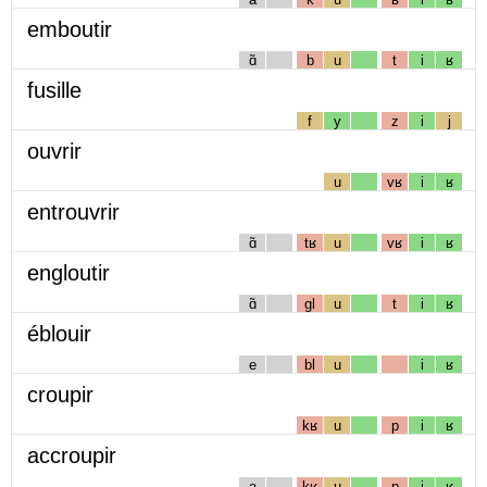
emboutir
ɑ̃
b
u
t
i
ʁ
fusille
f
y
z
i
j
ouvrir
u
vʁ
i
ʁ
entrouvrir
ɑ̃
tʁ
u
vʁ
i
ʁ
engloutir
ɑ̃
gl
u
t
i
ʁ
éblouir
e
bl
u
i
ʁ
croupir
kʁ
u
p
i
ʁ
accroupir
a
kʁ
u
p
i
ʁ