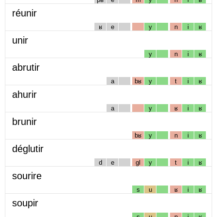
réunir
ʁ
e
y
n
i
ʁ
unir
y
n
i
ʁ
abrutir
a
bʁ
y
t
i
ʁ
ahurir
a
y
ʁ
i
ʁ
brunir
bʁ
y
n
i
ʁ
déglutir
d
e
gl
y
t
i
ʁ
sourire
s
u
ʁ
i
ʁ
soupir
s
u
p
i
ʁ