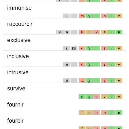
immunise
i
m
y
n
i
z
raccourcir
ʁ
a
k
u
ʁ
s
i
ʁ
exclusive
ɛ
ks
kl
y
z
i
v
inclusive
ẽ
kl
y
z
i
v
intrusive
ẽ
tʁ
y
z
i
v
survive
s
y
ʁ
v
i
v
fournir
f
u
ʁ
n
i
ʁ
fourbir
f
u
ʁ
b
i
ʁ