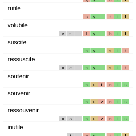
rutile
ʁ
y
t
i
l
volubile
v
ɔ
l
y
b
i
l
suscite
s
y
s
i
t
ressuscite
ʁ
e
s
y
s
i
t
soutenir
s
u
t
n
i
ʁ
souvenir
s
u
v
n
i
ʁ
ressouvenir
ʁ
ə
s
u
v
n
i
ʁ
inutile
i
n
y
t
i
l