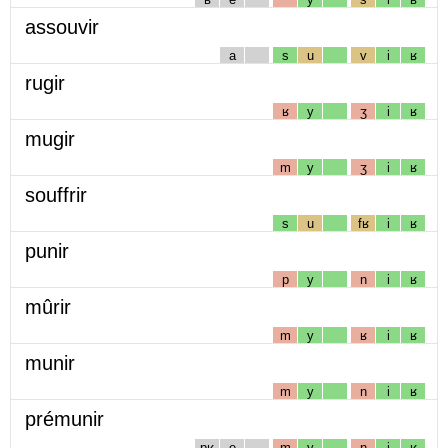
assouvir
a
s
u
v
i
ʁ
rugir
ʁ
y
ʒ
i
ʁ
mugir
m
y
ʒ
i
ʁ
souffrir
s
u
fʁ
i
ʁ
punir
p
y
n
i
ʁ
mûrir
m
y
ʁ
i
ʁ
munir
m
y
n
i
ʁ
prémunir
pʁ
e
m
y
n
i
ʁ