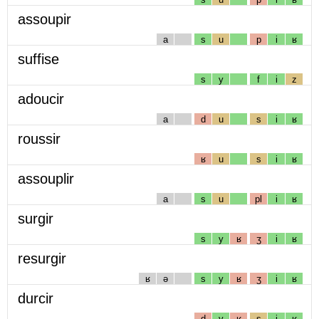
assoupir
a
s
u
p
i
ʁ
suffise
s
y
f
i
z
adoucir
a
d
u
s
i
ʁ
roussir
ʁ
u
s
i
ʁ
assouplir
a
s
u
pl
i
ʁ
surgir
s
y
ʁ
ʒ
i
ʁ
resurgir
ʁ
ə
s
y
ʁ
ʒ
i
ʁ
durcir
d
y
ʁ
s
i
ʁ