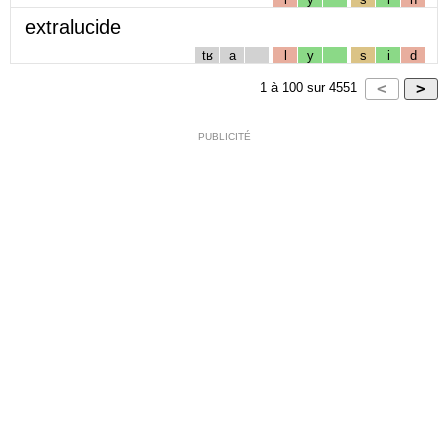
extralucide
tʁ
a
l
y
s
i
d
1
à
100
sur
4551
PUBLICITÉ