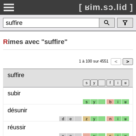
[ ʁim.sɔ.lid ]
R
imes avec "suffire"
1
à
100
sur
4551
suffire
subir
s
y
b
i
ʁ
désunir
d
e
z
y
n
i
ʁ
réussir
ʁ
e
y
s
i
ʁ