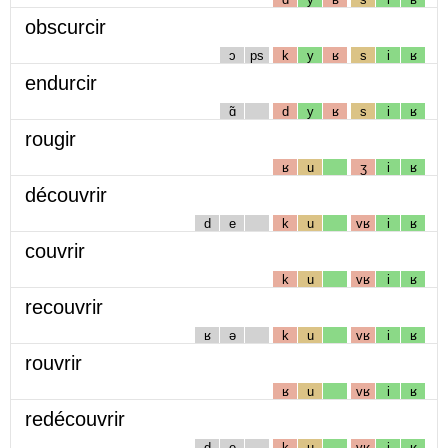
obscurcir
ɔ
ps
k
y
ʁ
s
i
ʁ
endurcir
ɑ̃
d
y
ʁ
s
i
ʁ
rougir
ʁ
u
ʒ
i
ʁ
découvrir
d
e
k
u
vʁ
i
ʁ
couvrir
k
u
vʁ
i
ʁ
recouvrir
ʁ
ə
k
u
vʁ
i
ʁ
rouvrir
ʁ
u
vʁ
i
ʁ
redécouvrir
d
e
k
u
vʁ
i
ʁ