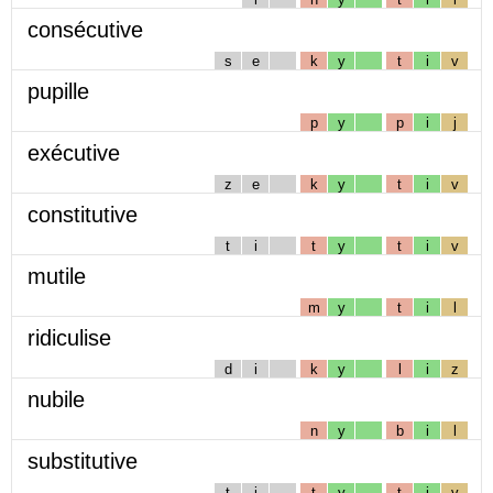
consécutive
s
e
k
y
t
i
v
pupille
p
y
p
i
j
exécutive
z
e
k
y
t
i
v
constitutive
t
i
t
y
t
i
v
mutile
m
y
t
i
l
ridiculise
d
i
k
y
l
i
z
nubile
n
y
b
i
l
substitutive
t
i
t
y
t
i
v