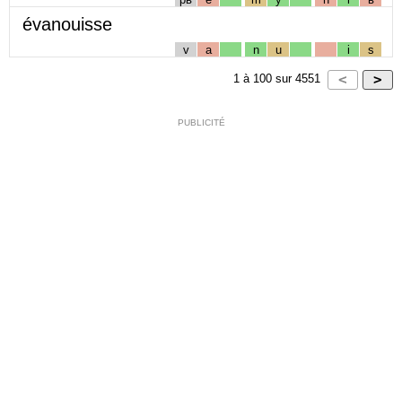
évanouisse
v
a
n
u
i
s
1
à
100
sur
4551
PUBLICITÉ