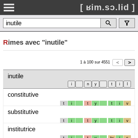
[ ʁim.sɔ.lid ]
R
imes avec "inutile"
1
à
100
sur
4551
inutile
constitutive
t
i
t
y
t
i
v
substitutive
t
i
t
y
t
i
v
institutrice
t
i
t
y
tʁ
i
s