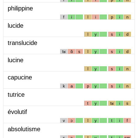
philippine
f
i
l
i
p
i
n
lucide
l
y
s
i
d
translucide
tʁ
ɑ̃
s
l
y
s
i
d
lucine
l
y
s
i
n
capucine
k
a
p
y
s
i
n
tutrice
t
y
tʁ
i
s
évolutif
v
ɔ
l
y
t
i
f
absolutisme
s
ɔ
l
y
t
i
sm