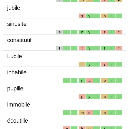
jubile
ʒ
y
b
i
l
sinusite
s
i
n
y
z
i
t
constitutif
t
i
t
y
t
i
f
Lucile
l
y
s
i
l
inhabile
i
n
a
b
i
l
pupille
p
y
p
i
j
immobile
i
m
ɔ
b
i
l
écoutille
e
k
u
t
i
j