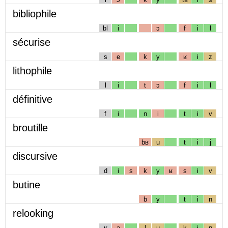
bibliophile
bl
i
ɔ
f
i
l
sécurise
s
e
k
y
ʁ
i
z
lithophile
l
i
t
ɔ
f
i
l
définitive
f
i
n
i
t
i
v
broutille
bʁ
u
t
i
j
discursive
d
i
s
k
y
ʁ
s
i
v
butine
b
y
t
i
n
relooking
ʁ
ə
l
u
k
i
ɲ