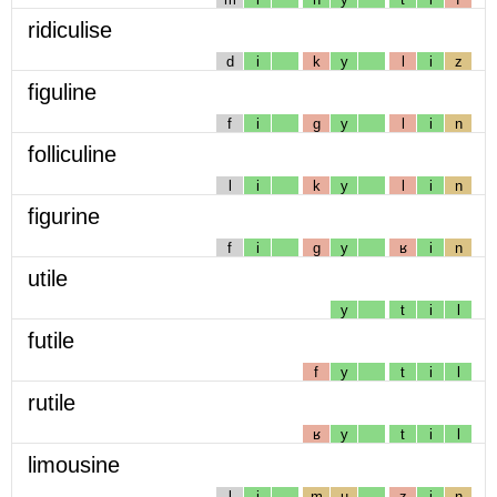
ridiculise
d
i
k
y
l
i
z
figuline
f
i
g
y
l
i
n
folliculine
l
i
k
y
l
i
n
figurine
f
i
g
y
ʁ
i
n
utile
y
t
i
l
futile
f
y
t
i
l
rutile
ʁ
y
t
i
l
limousine
l
i
m
u
z
i
n