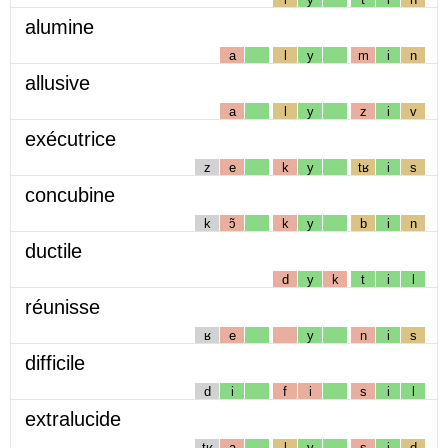
alumine
a
l
y
m
i
n
allusive
a
l
y
z
i
v
exécutrice
z
e
k
y
tʁ
i
s
concubine
k
ɔ̃
k
y
b
i
n
ductile
d
y
k
t
i
l
réunisse
ʁ
e
y
n
i
s
difficile
d
i
f
i
s
i
l
extralucide
tʁ
a
l
y
s
i
d