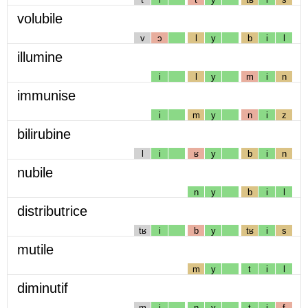
volubile
v
ɔ
l
y
b
i
l
illumine
i
l
y
m
i
n
immunise
i
m
y
n
i
z
bilirubine
l
i
ʁ
y
b
i
n
nubile
n
y
b
i
l
distributrice
tʁ
i
b
y
tʁ
i
s
mutile
m
y
t
i
l
diminutif
m
i
n
y
t
i
f