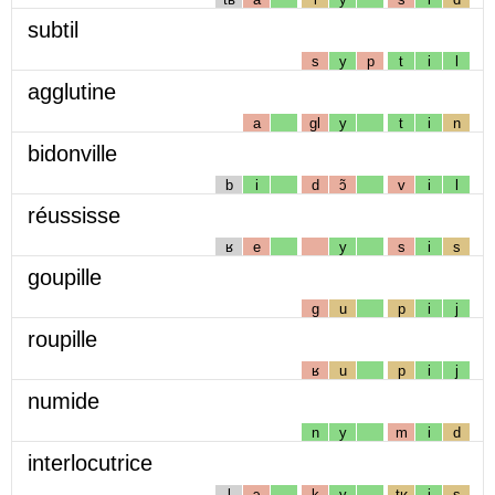
subtil
s
y
p
t
i
l
agglutine
a
gl
y
t
i
n
bidonville
b
i
d
ɔ̃
v
i
l
réussisse
ʁ
e
y
s
i
s
goupille
g
u
p
i
j
roupille
ʁ
u
p
i
j
numide
n
y
m
i
d
interlocutrice
l
ɔ
k
y
tʁ
i
s