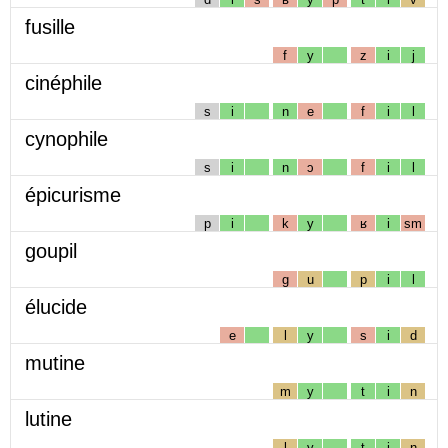
fusille
f
y
z
i
j
cinéphile
s
i
n
e
f
i
l
cynophile
s
i
n
ɔ
f
i
l
épicurisme
p
i
k
y
ʁ
i
sm
goupil
g
u
p
i
l
élucide
e
l
y
s
i
d
mutine
m
y
t
i
n
lutine
l
y
t
i
n