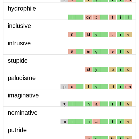
hydrophile
i
dʁ
ɔ
f
i
l
inclusive
ẽ
kl
y
z
i
v
intrusive
ẽ
tʁ
y
z
i
v
stupide
st
y
p
i
d
paludisme
p
a
l
y
d
i
sm
imaginative
ʒ
i
n
a
t
i
v
nominative
m
i
n
a
t
i
v
putride
p
y
tʁ
i
d