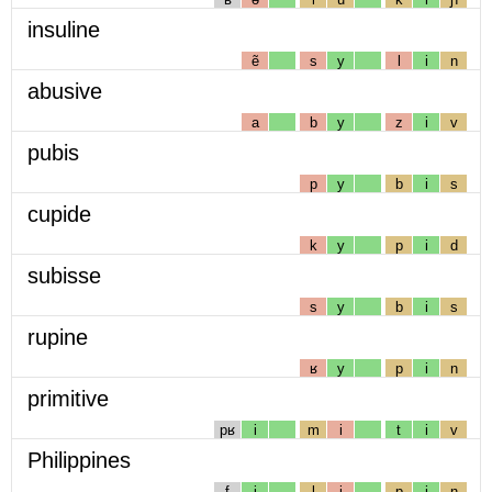
insuline
ẽ
s
y
l
i
n
abusive
a
b
y
z
i
v
pubis
p
y
b
i
s
cupide
k
y
p
i
d
subisse
s
y
b
i
s
rupine
ʁ
y
p
i
n
primitive
pʁ
i
m
i
t
i
v
Philippines
f
i
l
i
p
i
n