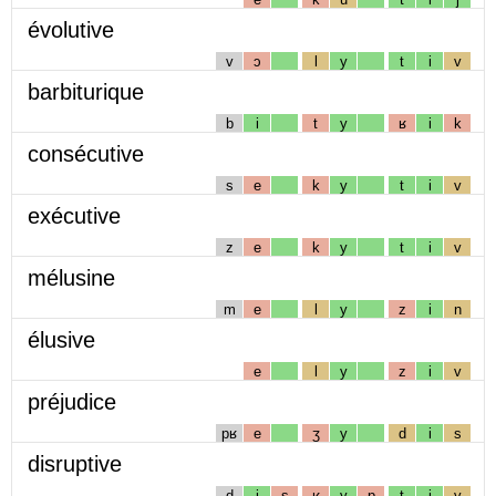
évolutive
v
ɔ
l
y
t
i
v
barbiturique
b
i
t
y
ʁ
i
k
consécutive
s
e
k
y
t
i
v
exécutive
z
e
k
y
t
i
v
mélusine
m
e
l
y
z
i
n
élusive
e
l
y
z
i
v
préjudice
pʁ
e
ʒ
y
d
i
s
disruptive
d
i
s
ʁ
y
p
t
i
v