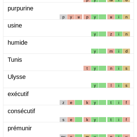
purpurine
p
y
ʁ
p
y
ʁ
i
n
usine
y
z
i
n
humide
y
m
i
d
Tunis
t
y
n
i
s
Ulysse
y
l
i
s
exécutif
z
e
k
y
t
i
f
consécutif
s
e
k
y
t
i
f
prémunir
pʁ
e
m
y
n
i
ʁ