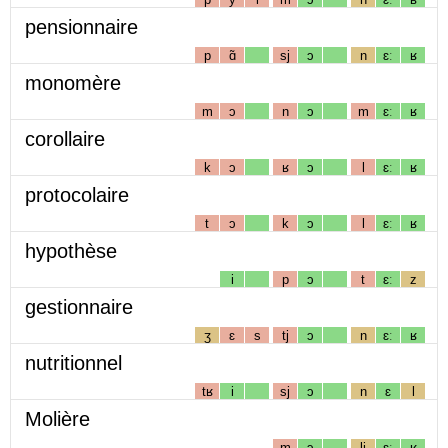
pensionnaire
p
ɑ̃
sj
ɔ
n
ɛː
ʁ
monomère
m
ɔ
n
ɔ
m
ɛː
ʁ
corollaire
k
ɔ
ʁ
ɔ
l
ɛː
ʁ
protocolaire
t
ɔ
k
ɔ
l
ɛː
ʁ
hypothèse
i
p
ɔ
t
ɛː
z
gestionnaire
ʒ
ɛ
s
tj
ɔ
n
ɛː
ʁ
nutritionnel
tʁ
i
sj
ɔ
n
ɛ
l
Molière
m
ɔ
lj
ɛː
ʁ