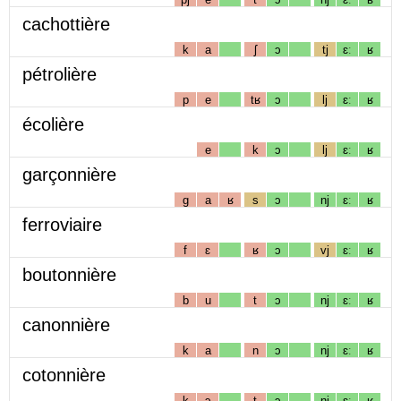
cachottière
k
a
ʃ
ɔ
tj
ɛː
ʁ
pétrolière
p
e
tʁ
ɔ
lj
ɛː
ʁ
écolière
e
k
ɔ
lj
ɛː
ʁ
garçonnière
g
a
ʁ
s
ɔ
nj
ɛː
ʁ
ferroviaire
f
ɛ
ʁ
ɔ
vj
ɛː
ʁ
boutonnière
b
u
t
ɔ
nj
ɛː
ʁ
canonnière
k
a
n
ɔ
nj
ɛː
ʁ
cotonnière
k
ɔ
t
ɔ
nj
ɛː
ʁ