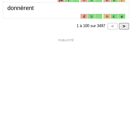
donnèrent
d
ɔ
n
ɛː
ʁ
1
à
100
sur
3497
PUBLICITÉ