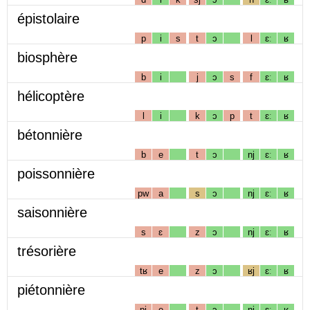
épistolaire
p
i
s
t
ɔ
l
ɛː
ʁ
biosphère
b
i
j
ɔ
s
f
ɛː
ʁ
hélicoptère
l
i
k
ɔ
p
t
ɛː
ʁ
bétonnière
b
e
t
ɔ
nj
ɛː
ʁ
poissonnière
pw
a
s
ɔ
nj
ɛː
ʁ
saisonnière
s
ɛ
z
ɔ
nj
ɛː
ʁ
trésorière
tʁ
e
z
ɔ
ʁj
ɛː
ʁ
piétonnière
pj
e
t
ɔ
nj
ɛː
ʁ