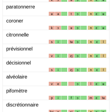
paratonnerre
ʁ
a
t
ɔ
n
ɛː
ʁ
coroner
k
ɔ
ʁ
ɔ
n
ɛː
ʁ
citronnelle
s
i
tʁ
ɔ
n
ɛ
l
prévisionnel
v
i
zj
ɔ
n
ɛ
l
décisionnel
s
i
zj
ɔ
n
ɛ
l
alvéolaire
v
e
ɔ
l
ɛː
ʁ
pifomètre
p
i
f
ɔ
m
ɛː
tʁ
discrétionnaire
kʁ
e
sj
ɔ
n
ɛː
ʁ