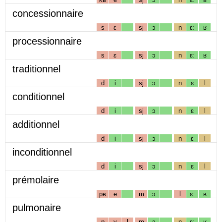
concessionnaire
s
ɛ
sj
ɔ
n
ɛː
ʁ
processionnaire
s
ɛ
sj
ɔ
n
ɛː
ʁ
traditionnel
d
i
sj
ɔ
n
ɛ
l
conditionnel
d
i
sj
ɔ
n
ɛ
l
additionnel
d
i
sj
ɔ
n
ɛ
l
inconditionnel
d
i
sj
ɔ
n
ɛ
l
prémolaire
pʁ
e
m
ɔ
l
ɛː
ʁ
pulmonaire
p
y
l
m
ɔ
n
ɛː
ʁ