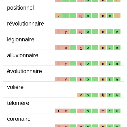
positionnel
z
i
sj
ɔ
n
ɛ
l
révolutionnaire
l
y
sj
ɔ
n
ɛː
ʁ
légionnaire
l
e
ʒj
ɔ
n
ɛː
ʁ
alluvionnaire
l
y
vj
ɔ
n
ɛː
ʁ
évolutionnaire
l
y
sj
ɔ
n
ɛː
ʁ
volière
v
ɔ
lj
ɛː
ʁ
télomère
t
e
l
ɔ
m
ɛː
ʁ
coronaire
k
ɔ
ʁ
ɔ
n
ɛː
ʁ