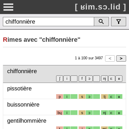
[ ʁim.sɔ.lid ]
R
imes avec "chiffonnière"
1
à
100
sur
3497
chiffonnière
pissotière
p
i
s
ɔ
tj
ɛː
ʁ
buissonnière
bɥ
i
s
ɔ
nj
ɛː
ʁ
gentilhommière
t
i
j
ɔ
mj
ɛː
ʁ