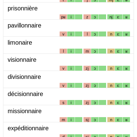
prisonnière
pʁ
i
z
ɔ
nj
ɛː
ʁ
pavillonnaire
v
i
l
ɔ
n
ɛː
ʁ
limonaire
l
i
m
ɔ
n
ɛː
ʁ
visionnaire
v
i
zj
ɔ
n
ɛː
ʁ
divisionnaire
v
i
zj
ɔ
n
ɛː
ʁ
décisionnaire
s
i
zj
ɔ
n
ɛː
ʁ
missionnaire
m
i
sj
ɔ
n
ɛː
ʁ
expéditionnaire
d
i
sj
ɔ
n
ɛː
ʁ