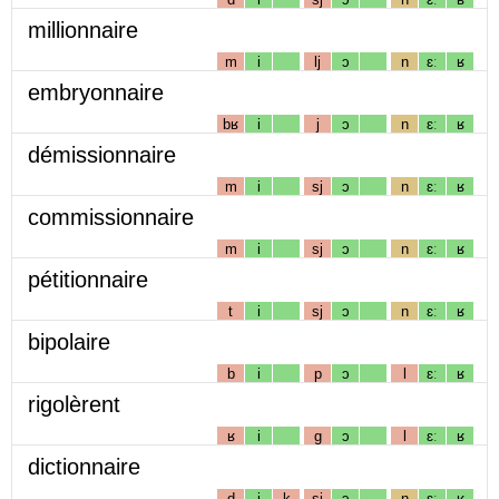
millionnaire
m
i
lj
ɔ
n
ɛː
ʁ
embryonnaire
bʁ
i
j
ɔ
n
ɛː
ʁ
démissionnaire
m
i
sj
ɔ
n
ɛː
ʁ
commissionnaire
m
i
sj
ɔ
n
ɛː
ʁ
pétitionnaire
t
i
sj
ɔ
n
ɛː
ʁ
bipolaire
b
i
p
ɔ
l
ɛː
ʁ
rigolèrent
ʁ
i
g
ɔ
l
ɛː
ʁ
dictionnaire
d
i
k
sj
ɔ
n
ɛː
ʁ