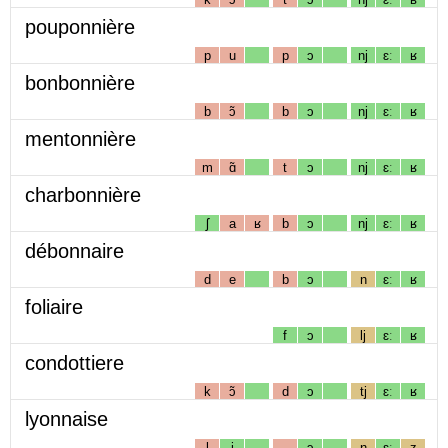
pouponnière
p
u
p
ɔ
nj
ɛː
ʁ
bonbonnière
b
ɔ̃
b
ɔ
nj
ɛː
ʁ
mentonnière
m
ɑ̃
t
ɔ
nj
ɛː
ʁ
charbonnière
ʃ
a
ʁ
b
ɔ
nj
ɛː
ʁ
débonnaire
d
e
b
ɔ
n
ɛː
ʁ
foliaire
f
ɔ
lj
ɛː
ʁ
condottiere
k
ɔ̃
d
ɔ
tj
ɛː
ʁ
lyonnaise
l
i
ɔ
n
ɛː
z