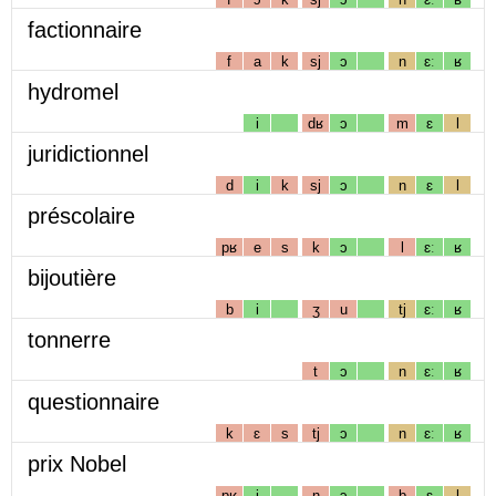
factionnaire
f
a
k
sj
ɔ
n
ɛː
ʁ
hydromel
i
dʁ
ɔ
m
ɛ
l
juridictionnel
d
i
k
sj
ɔ
n
ɛ
l
préscolaire
pʁ
e
s
k
ɔ
l
ɛː
ʁ
bijoutière
b
i
ʒ
u
tj
ɛː
ʁ
tonnerre
t
ɔ
n
ɛː
ʁ
questionnaire
k
ɛ
s
tj
ɔ
n
ɛː
ʁ
prix Nobel
pʁ
i
n
ɔ
b
ɛ
l