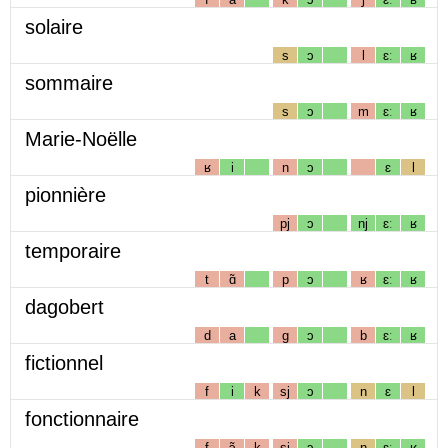
solaire
s
ɔ
l
ɛː
ʁ
sommaire
s
ɔ
m
ɛː
ʁ
Marie-Noëlle
ʁ
i
n
ɔ
ɛ
l
pionnière
pj
ɔ
nj
ɛː
ʁ
temporaire
t
ɑ̃
p
ɔ
ʁ
ɛː
ʁ
dagobert
d
a
g
ɔ
b
ɛː
ʁ
fictionnel
f
i
k
sj
ɔ
n
ɛ
l
fonctionnaire
f
ɔ̃
k
sj
ɔ
n
ɛː
ʁ