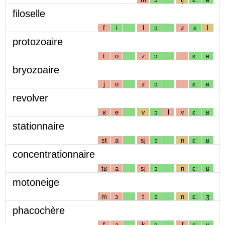
filoselle
f
i
l
ɔ
z
ɛ
l
protozoaire
t
o
z
ɔ
ɛː
ʁ
bryozoaire
j
o
z
ɔ
ɛː
ʁ
revolver
ʁ
e
v
ɔ
l
v
ɛː
ʁ
stationnaire
st
a
sj
ɔ
n
ɛː
ʁ
concentrationnaire
tʁ
a
sj
ɔ
n
ɛː
ʁ
motoneige
m
ɔ
t
ɔ
n
ɛː
ʒ
phacochère
f
a
k
ɔ
ʃ
ɛː
ʁ