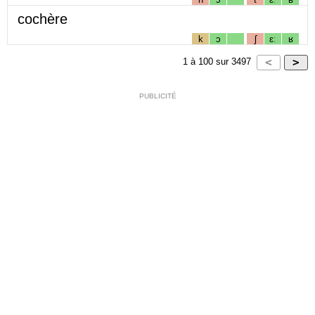
cochère
k
ɔ
ʃ
ɛː
ʁ
1
à
100
sur
3497
PUBLICITÉ