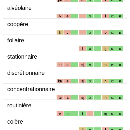
alvéolaire
v
e
ɔ
l
ɛː
ʁ
coopère
k
ɔ
ɔ
p
ɛː
ʁ
foliaire
f
ɔ
lj
ɛː
ʁ
stationnaire
st
a
sj
ɔ
n
ɛː
ʁ
discrétionnaire
kʁ
e
sj
ɔ
n
ɛː
ʁ
concentrationnaire
tʁ
a
sj
ɔ
n
ɛː
ʁ
routinière
ʁ
u
t
i
nj
ɛː
ʁ
colère
k
ɔ
l
ɛː
ʁ