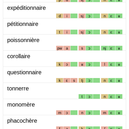
expéditionnaire
d
i
sj
ɔ
n
ɛː
ʁ
pétitionnaire
t
i
sj
ɔ
n
ɛː
ʁ
poissonnière
pw
a
s
ɔ
nj
ɛː
ʁ
corollaire
k
ɔ
ʁ
ɔ
l
ɛː
ʁ
questionnaire
k
ɛ
s
tj
ɔ
n
ɛː
ʁ
tonnerre
t
ɔ
n
ɛː
ʁ
monomère
m
ɔ
n
ɔ
m
ɛː
ʁ
phacochère
f
a
k
ɔ
ʃ
ɛː
ʁ