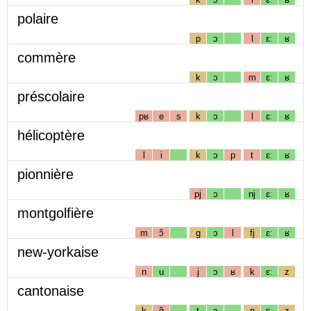
polaire
p
ɔ
l
ɛː
ʁ
commère
k
ɔ
m
ɛː
ʁ
préscolaire
pʁ
e
s
k
ɔ
l
ɛː
ʁ
hélicoptère
l
i
k
ɔ
p
t
ɛː
ʁ
pionnière
pj
ɔ
nj
ɛː
ʁ
montgolfière
m
ɔ̃
g
ɔ
l
fj
ɛː
ʁ
new-yorkaise
n
u
j
ɔ
ʁ
k
ɛː
z
cantonaise
k
ɑ̃
t
ɔ
n
ɛː
z