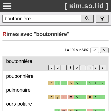
[ ʁim.sɔ.lid ]
R
imes avec "boutonnière"
1
à
100
sur
3497
boutonnière
pouponnière
p
u
p
ɔ
nj
ɛː
ʁ
pulmonaire
p
y
l
m
ɔ
n
ɛː
ʁ
ours polaire
u
ʁs
p
ɔ
l
ɛː
ʁ