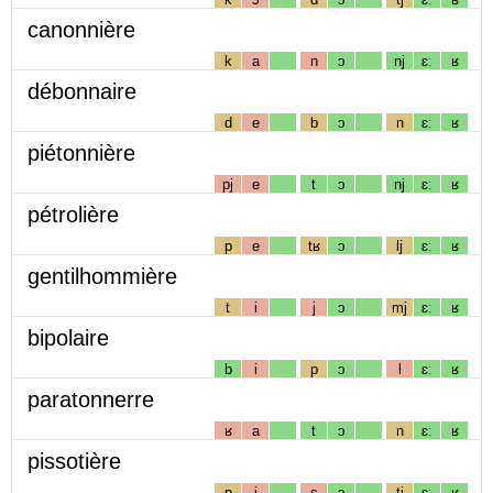
canonnière
k
a
n
ɔ
nj
ɛː
ʁ
débonnaire
d
e
b
ɔ
n
ɛː
ʁ
piétonnière
pj
e
t
ɔ
nj
ɛː
ʁ
pétrolière
p
e
tʁ
ɔ
lj
ɛː
ʁ
gentilhommière
t
i
j
ɔ
mj
ɛː
ʁ
bipolaire
b
i
p
ɔ
l
ɛː
ʁ
paratonnerre
ʁ
a
t
ɔ
n
ɛː
ʁ
pissotière
p
i
s
ɔ
tj
ɛː
ʁ