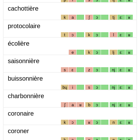
cachottière
k
a
ʃ
ɔ
tj
ɛː
ʁ
protocolaire
t
ɔ
k
ɔ
l
ɛː
ʁ
écolière
e
k
ɔ
lj
ɛː
ʁ
saisonnière
s
ɛ
z
ɔ
nj
ɛː
ʁ
buissonnière
bɥ
i
s
ɔ
nj
ɛː
ʁ
charbonnière
ʃ
a
ʁ
b
ɔ
nj
ɛː
ʁ
coronaire
k
ɔ
ʁ
ɔ
n
ɛː
ʁ
coroner
k
ɔ
ʁ
ɔ
n
ɛː
ʁ