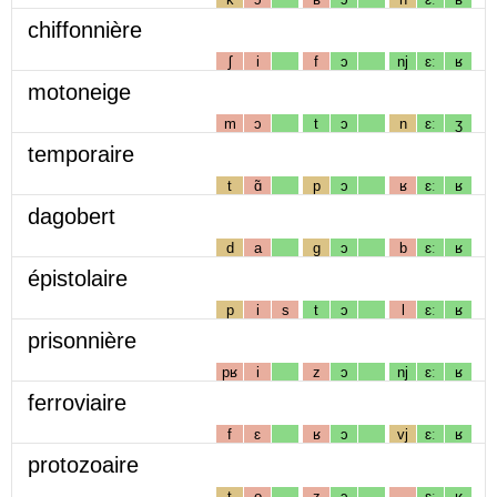
chiffonnière
ʃ
i
f
ɔ
nj
ɛː
ʁ
motoneige
m
ɔ
t
ɔ
n
ɛː
ʒ
temporaire
t
ɑ̃
p
ɔ
ʁ
ɛː
ʁ
dagobert
d
a
g
ɔ
b
ɛː
ʁ
épistolaire
p
i
s
t
ɔ
l
ɛː
ʁ
prisonnière
pʁ
i
z
ɔ
nj
ɛː
ʁ
ferroviaire
f
ɛ
ʁ
ɔ
vj
ɛː
ʁ
protozoaire
t
o
z
ɔ
ɛː
ʁ