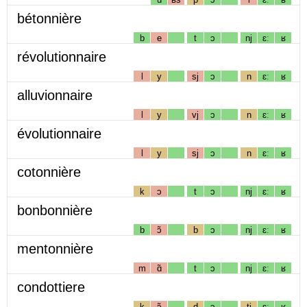
bétonnière
b
e
t
ɔ
nj
ɛː
ʁ
révolutionnaire
l
y
sj
ɔ
n
ɛː
ʁ
alluvionnaire
l
y
vj
ɔ
n
ɛː
ʁ
évolutionnaire
l
y
sj
ɔ
n
ɛː
ʁ
cotonnière
k
ɔ
t
ɔ
nj
ɛː
ʁ
bonbonnière
b
ɔ̃
b
ɔ
nj
ɛː
ʁ
mentonnière
m
ɑ̃
t
ɔ
nj
ɛː
ʁ
condottiere
k
ɔ̃
d
ɔ
tj
ɛː
ʁ