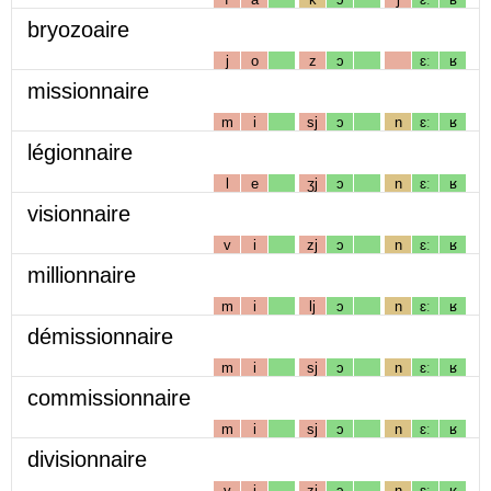
bryozoaire
j
o
z
ɔ
ɛː
ʁ
missionnaire
m
i
sj
ɔ
n
ɛː
ʁ
légionnaire
l
e
ʒj
ɔ
n
ɛː
ʁ
visionnaire
v
i
zj
ɔ
n
ɛː
ʁ
millionnaire
m
i
lj
ɔ
n
ɛː
ʁ
démissionnaire
m
i
sj
ɔ
n
ɛː
ʁ
commissionnaire
m
i
sj
ɔ
n
ɛː
ʁ
divisionnaire
v
i
zj
ɔ
n
ɛː
ʁ