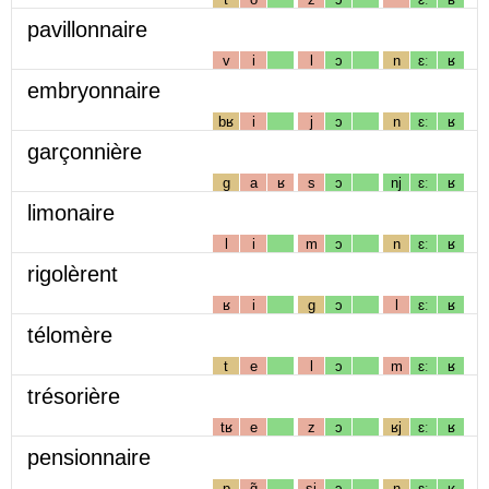
pavillonnaire
v
i
l
ɔ
n
ɛː
ʁ
embryonnaire
bʁ
i
j
ɔ
n
ɛː
ʁ
garçonnière
g
a
ʁ
s
ɔ
nj
ɛː
ʁ
limonaire
l
i
m
ɔ
n
ɛː
ʁ
rigolèrent
ʁ
i
g
ɔ
l
ɛː
ʁ
télomère
t
e
l
ɔ
m
ɛː
ʁ
trésorière
tʁ
e
z
ɔ
ʁj
ɛː
ʁ
pensionnaire
p
ɑ̃
sj
ɔ
n
ɛː
ʁ