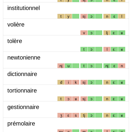
institutionnel
t
y
sj
ɔ
n
ɛ
l
volière
v
ɔ
lj
ɛː
ʁ
tolère
t
ɔ
l
ɛː
ʁ
newtonienne
nj
u
t
ɔ
nj
ɛ
n
dictionnaire
d
i
k
sj
ɔ
n
ɛː
ʁ
tortionnaire
t
ɔ
ʁ
sj
ɔ
n
ɛː
ʁ
gestionnaire
ʒ
ɛ
s
tj
ɔ
n
ɛː
ʁ
prémolaire
pʁ
e
m
ɔ
l
ɛː
ʁ