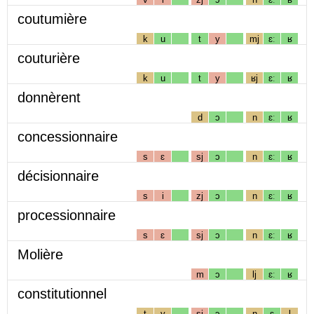
coutumière
k
u
t
y
mj
ɛː
ʁ
couturière
k
u
t
y
ʁj
ɛː
ʁ
donnèrent
d
ɔ
n
ɛː
ʁ
concessionnaire
s
ɛ
sj
ɔ
n
ɛː
ʁ
décisionnaire
s
i
zj
ɔ
n
ɛː
ʁ
processionnaire
s
ɛ
sj
ɔ
n
ɛː
ʁ
Molière
m
ɔ
lj
ɛː
ʁ
constitutionnel
t
y
sj
ɔ
n
ɛ
l