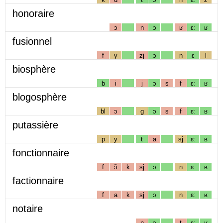
honoraire
ɔ
n
ɔ
ʁ
ɛː
ʁ
fusionnel
f
y
zj
ɔ
n
ɛ
l
biosphère
b
i
j
ɔ
s
f
ɛː
ʁ
blogosphère
bl
ɔ
g
ɔ
s
f
ɛː
ʁ
putassière
p
y
t
a
sj
ɛː
ʁ
fonctionnaire
f
ɔ̃
k
sj
ɔ
n
ɛː
ʁ
factionnaire
f
a
k
sj
ɔ
n
ɛː
ʁ
notaire
n
ɔ
t
ɛː
ʁ