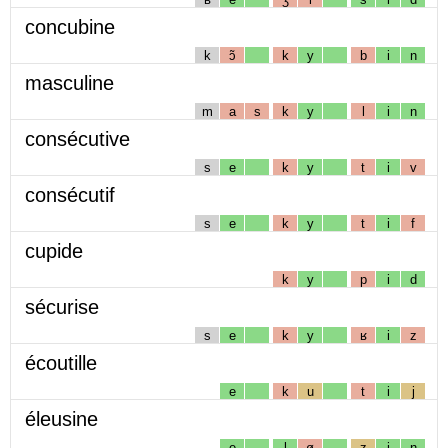
concubine
k
ɔ̃
k
y
b
i
n
masculine
m
a
s
k
y
l
i
n
consécutive
s
e
k
y
t
i
v
consécutif
s
e
k
y
t
i
f
cupide
k
y
p
i
d
sécurise
s
e
k
y
ʁ
i
z
écoutille
e
k
u
t
i
j
éleusine
e
l
ø
z
i
n