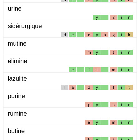
urine
y
ʁ
i
n
sidérurgique
d
e
ʁ
y
ʁ
ʒ
i
k
mutine
m
y
t
i
n
élimine
e
l
i
m
i
n
lazulite
l
a
z
y
l
i
t
purine
p
y
ʁ
i
n
rumine
ʁ
y
m
i
n
butine
b
y
t
i
n