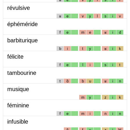
révulsive
ʁ
e
v
y
l
s
i
v
éphéméride
f
e
m
e
ʁ
i
d
barbiturique
b
i
t
y
ʁ
i
k
félicite
f
e
l
i
s
i
t
tambourine
t
ɑ̃
b
u
ʁ
i
n
musique
m
y
z
i
k
féminine
f
e
m
i
n
i
n
infusible
ẽ
f
y
z
i
bl