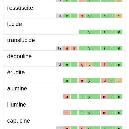
ressuscite
ʁ
e
s
y
s
i
t
lucide
l
y
s
i
d
translucide
tʁ
ɑ̃
s
l
y
s
i
d
dégouline
d
e
g
u
l
i
n
érudite
e
ʁ
y
d
i
t
alumine
a
l
y
m
i
n
illumine
i
l
y
m
i
n
capucine
k
a
p
y
s
i
n