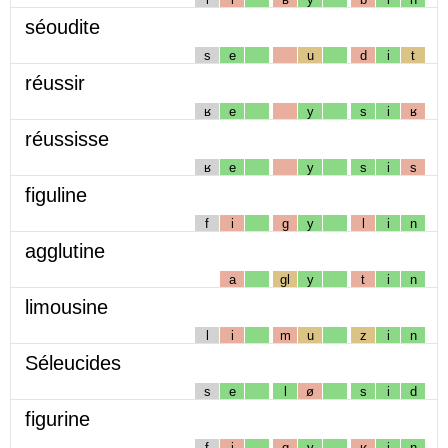
séoudite
s
e
u
d
i
t
réussir
ʁ
e
y
s
i
ʁ
réussisse
ʁ
e
y
s
i
s
figuline
f
i
g
y
l
i
n
agglutine
a
gl
y
t
i
n
limousine
l
i
m
u
z
i
n
Séleucides
s
e
l
ø
s
i
d
figurine
f
i
g
y
ʁ
i
n