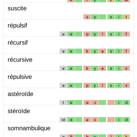
suscite
s
y
s
i
t
répulsif
ʁ
e
p
y
l
s
i
f
récursif
ʁ
e
k
y
ʁ
s
i
f
récursive
ʁ
e
k
y
ʁ
s
i
v
répulsive
ʁ
e
p
y
l
s
i
v
astéroïde
t
e
ʁ
ɔ
i
d
stéroïde
st
e
ʁ
ɔ
i
d
somnambulique
n
ɑ̃
b
y
l
i
k