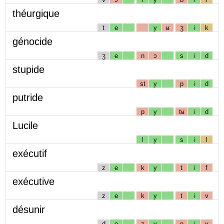
théurgique
t
e
y
ʁ
ʒ
i
k
génocide
ʒ
e
n
ɔ
s
i
d
stupide
st
y
p
i
d
putride
p
y
tʁ
i
d
Lucile
l
y
s
i
l
exécutif
z
e
k
y
t
i
f
exécutive
z
e
k
y
t
i
v
désunir
d
e
z
y
n
i
ʁ