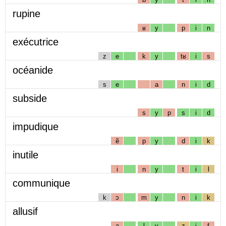
rupine
ʁ
y
p
i
n
exécutrice
z
e
k
y
tʁ
i
s
océanide
s
e
a
n
i
d
subside
s
y
p
s
i
d
impudique
ẽ
p
y
d
i
k
inutile
i
n
y
t
i
l
communique
k
ɔ
m
y
n
i
k
allusif
a
l
y
z
i
f