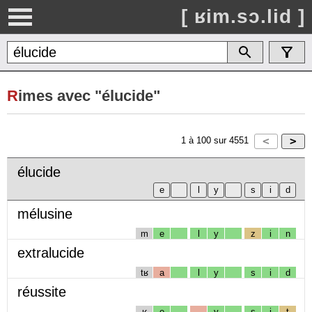
[ ʁim.sɔ.lid ]
R
imes avec "élucide"
1
à
100
sur
4551
élucide
mélusine
m
e
l
y
z
i
n
extralucide
tʁ
a
l
y
s
i
d
réussite
ʁ
e
y
s
i
t