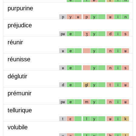
purpurine
p
y
ʁ
p
y
ʁ
i
n
préjudice
pʁ
e
ʒ
y
d
i
s
réunir
ʁ
e
y
n
i
ʁ
réunisse
ʁ
e
y
n
i
s
déglutir
d
e
gl
y
t
i
ʁ
prémunir
pʁ
e
m
y
n
i
ʁ
tellurique
t
ɛ
l
y
ʁ
i
k
volubile
v
ɔ
l
y
b
i
l