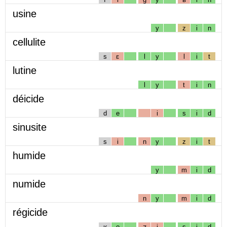
usine
y
z
i
n
cellulite
s
ɛ
l
y
l
i
t
lutine
l
y
t
i
n
déicide
d
e
i
s
i
d
sinusite
s
i
n
y
z
i
t
humide
y
m
i
d
numide
n
y
m
i
d
régicide
ʁ
e
ʒ
i
s
i
d