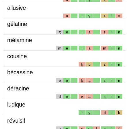
allusive
a
l
y
z
i
v
gélatine
ʒ
e
l
a
t
i
n
mélamine
m
e
l
a
m
i
n
cousine
k
u
z
i
n
bécassine
b
e
k
a
s
i
n
déracine
d
e
ʁ
a
s
i
n
ludique
l
y
d
i
k
révulsif
ʁ
e
v
y
l
s
i
f