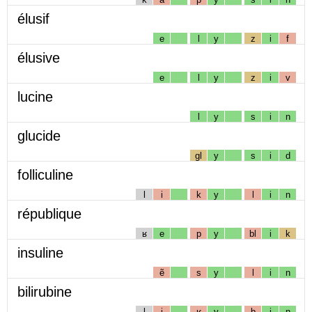
élusif
e
l
y
z
i
f
élusive
e
l
y
z
i
v
lucine
l
y
s
i
n
glucide
gl
y
s
i
d
folliculine
l
i
k
y
l
i
n
république
ʁ
e
p
y
bl
i
k
insuline
ẽ
s
y
l
i
n
bilirubine
l
i
ʁ
y
b
i
n