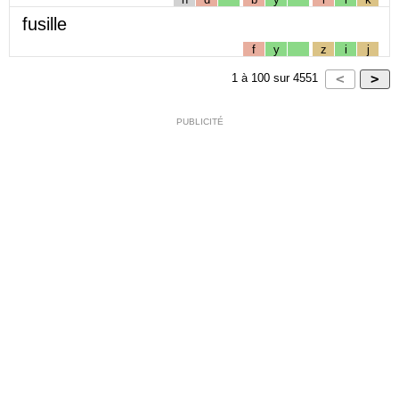
fusille
f
y
z
i
j
1
à
100
sur
4551
PUBLICITÉ