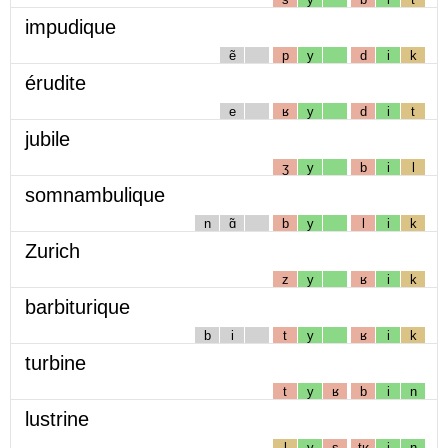
impudique
ẽ
p
y
d
i
k
érudite
e
ʁ
y
d
i
t
jubile
ʒ
y
b
i
l
somnambulique
n
ɑ̃
b
y
l
i
k
Zurich
z
y
ʁ
i
k
barbiturique
b
i
t
y
ʁ
i
k
turbine
t
y
ʁ
b
i
n
lustrine
l
y
s
tʁ
i
n