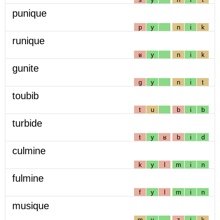
punique
p
y
n
i
k
runique
ʁ
y
n
i
k
gunite
g
y
n
i
t
toubib
t
u
b
i
b
turbide
t
y
ʁ
b
i
d
culmine
k
y
l
m
i
n
fulmine
f
y
l
m
i
n
musique
m
y
z
i
k