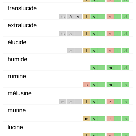
translucide
tʁ
ɑ̃
s
l
y
s
i
d
extralucide
tʁ
a
l
y
s
i
d
élucide
e
l
y
s
i
d
humide
y
m
i
d
rumine
ʁ
y
m
i
n
mélusine
m
e
l
y
z
i
n
mutine
m
y
t
i
n
lucine
l
y
s
i
n