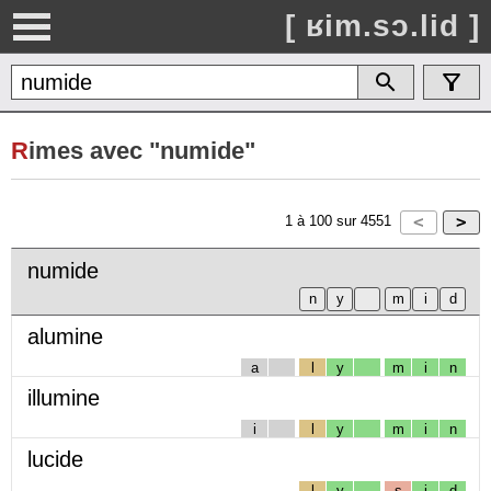
[ ʁim.sɔ.lid ]
R
imes avec "numide"
1
à
100
sur
4551
numide
alumine
a
l
y
m
i
n
illumine
i
l
y
m
i
n
lucide
l
y
s
i
d