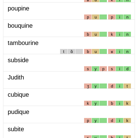
poupine
p
u
p
i
n
bouquine
b
u
k
i
n
tambourine
t
ɑ̃
b
u
ʁ
i
n
subside
s
y
p
s
i
d
Judith
ʒ
y
d
i
t
cubique
k
y
b
i
k
pudique
p
y
d
i
k
subite
s
y
b
i
t