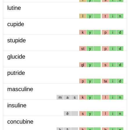
lutine
l
y
t
i
n
cupide
k
y
p
i
d
stupide
st
y
p
i
d
glucide
gl
y
s
i
d
putride
p
y
tʁ
i
d
masculine
m
a
s
k
y
l
i
n
insuline
ẽ
s
y
l
i
n
concubine
k
ɔ̃
k
y
b
i
n