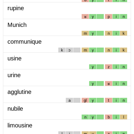
rupine
ʁ
y
p
i
n
Munich
m
y
n
i
k
communique
k
ɔ
m
y
n
i
k
usine
y
z
i
n
urine
y
ʁ
i
n
agglutine
a
gl
y
t
i
n
nubile
n
y
b
i
l
limousine
l
i
m
u
z
i
n