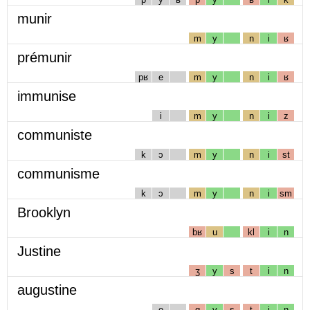
munir
m
y
n
i
ʁ
prémunir
pʁ
e
m
y
n
i
ʁ
immunise
i
m
y
n
i
z
communiste
k
ɔ
m
y
n
i
st
communisme
k
ɔ
m
y
n
i
sm
Brooklyn
bʁ
u
kl
i
n
Justine
ʒ
y
s
t
i
n
augustine
o
g
y
s
t
i
n