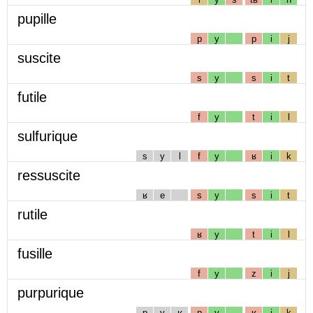
pupille
p
y
p
i
j
suscite
s
y
s
i
t
futile
f
y
t
i
l
sulfurique
s
y
l
f
y
ʁ
i
k
ressuscite
ʁ
e
s
y
s
i
t
rutile
ʁ
y
t
i
l
fusille
f
y
z
i
j
purpurique
p
y
ʁ
p
y
ʁ
i
k