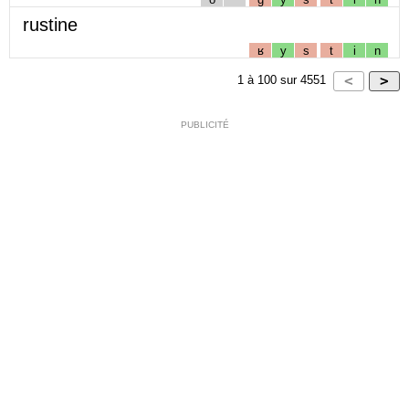
rustine
ʁ
y
s
t
i
n
1
à
100
sur
4551
PUBLICITÉ