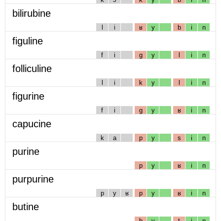
bilirubine
l
i
ʁ
y
b
i
n
figuline
f
i
g
y
l
i
n
folliculine
l
i
k
y
l
i
n
figurine
f
i
g
y
ʁ
i
n
capucine
k
a
p
y
s
i
n
purine
p
y
ʁ
i
n
purpurine
p
y
ʁ
p
y
ʁ
i
n
butine
b
y
t
i
n