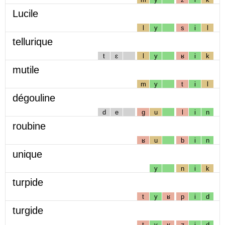
Lucile
l
y
s
i
l
tellurique
t
ɛ
l
y
ʁ
i
k
mutile
m
y
t
i
l
dégouline
d
e
g
u
l
i
n
roubine
ʁ
u
b
i
n
unique
y
n
i
k
turpide
t
y
ʁ
p
i
d
turgide
t
y
ʁ
ʒ
i
d