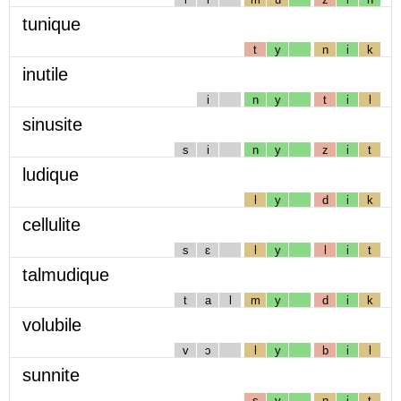
tunique
t
y
n
i
k
inutile
i
n
y
t
i
l
sinusite
s
i
n
y
z
i
t
ludique
l
y
d
i
k
cellulite
s
ɛ
l
y
l
i
t
talmudique
t
a
l
m
y
d
i
k
volubile
v
ɔ
l
y
b
i
l
sunnite
s
y
n
i
t