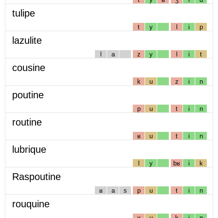
tulipe
t
y
l
i
p
lazulite
l
a
z
y
l
i
t
cousine
k
u
z
i
n
poutine
p
u
t
i
n
routine
ʁ
u
t
i
n
lubrique
l
y
bʁ
i
k
Raspoutine
ʁ
a
s
p
u
t
i
n
rouquine
ʁ
u
k
i
n