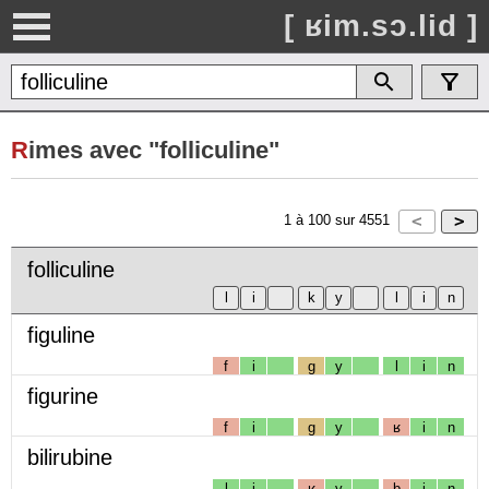
[ ʁim.sɔ.lid ]
R
imes avec "folliculine"
1
à
100
sur
4551
folliculine
figuline
f
i
g
y
l
i
n
figurine
f
i
g
y
ʁ
i
n
bilirubine
l
i
ʁ
y
b
i
n