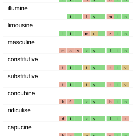
illumine
i
l
y
m
i
n
limousine
l
i
m
u
z
i
n
masculine
m
a
s
k
y
l
i
n
constitutive
t
i
t
y
t
i
v
substitutive
t
i
t
y
t
i
v
concubine
k
ɔ̃
k
y
b
i
n
ridiculise
d
i
k
y
l
i
z
capucine
k
a
p
y
s
i
n