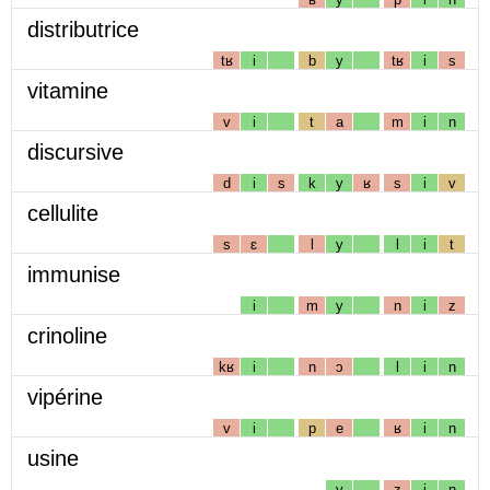
distributrice
tʁ
i
b
y
tʁ
i
s
vitamine
v
i
t
a
m
i
n
discursive
d
i
s
k
y
ʁ
s
i
v
cellulite
s
ɛ
l
y
l
i
t
immunise
i
m
y
n
i
z
crinoline
kʁ
i
n
ɔ
l
i
n
vipérine
v
i
p
e
ʁ
i
n
usine
y
z
i
n