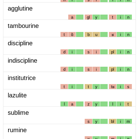
agglutine
a
gl
y
t
i
n
tambourine
t
ɑ̃
b
u
ʁ
i
n
discipline
d
i
s
i
pl
i
n
indiscipline
d
i
s
i
pl
i
n
institutrice
t
i
t
y
tʁ
i
s
lazulite
l
a
z
y
l
i
t
sublime
s
y
bl
i
m
rumine
ʁ
y
m
i
n