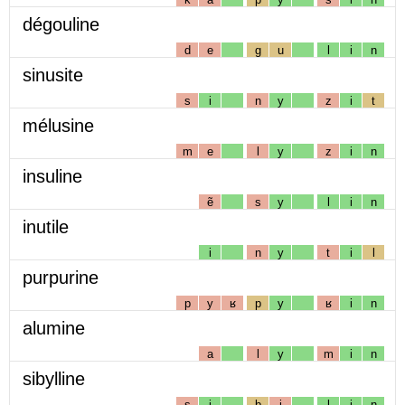
dégouline
d
e
g
u
l
i
n
sinusite
s
i
n
y
z
i
t
mélusine
m
e
l
y
z
i
n
insuline
ẽ
s
y
l
i
n
inutile
i
n
y
t
i
l
purpurine
p
y
ʁ
p
y
ʁ
i
n
alumine
a
l
y
m
i
n
sibylline
s
i
b
i
l
i
n