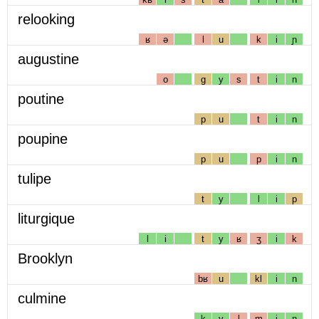
relooking
ʁ
ə
l
u
k
i
ɲ
augustine
o
g
y
s
t
i
n
poutine
p
u
t
i
n
poupine
p
u
p
i
n
tulipe
t
y
l
i
p
liturgique
l
i
t
y
ʁ
ʒ
i
k
Brooklyn
bʁ
u
kl
i
n
culmine
k
y
l
m
i
n