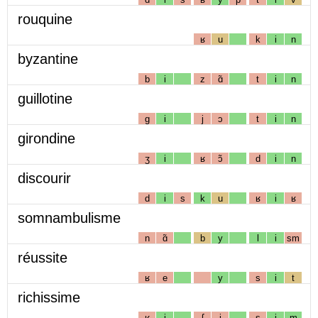
rouquine
ʁ
u
k
i
n
byzantine
b
i
z
ɑ̃
t
i
n
guillotine
g
i
j
ɔ
t
i
n
girondine
ʒ
i
ʁ
ɔ̃
d
i
n
discourir
d
i
s
k
u
ʁ
i
ʁ
somnambulisme
n
ɑ̃
b
y
l
i
sm
réussite
ʁ
e
y
s
i
t
richissime
ʁ
i
ʃ
i
s
i
m