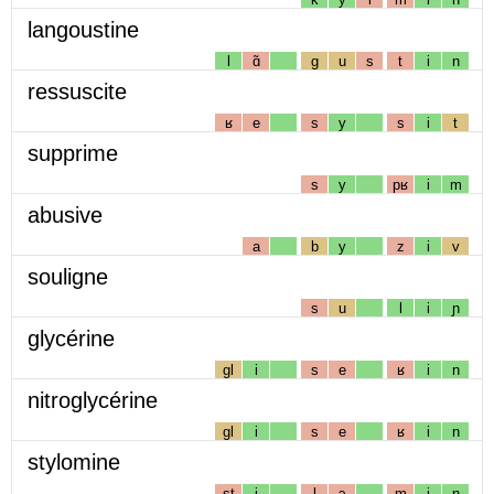
langoustine
l
ɑ̃
g
u
s
t
i
n
ressuscite
ʁ
e
s
y
s
i
t
supprime
s
y
pʁ
i
m
abusive
a
b
y
z
i
v
souligne
s
u
l
i
ɲ
glycérine
gl
i
s
e
ʁ
i
n
nitroglycérine
gl
i
s
e
ʁ
i
n
stylomine
st
i
l
ɔ
m
i
n