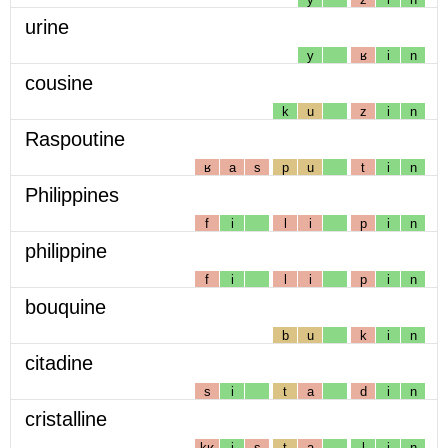
urine
y
ʁ
i
n
cousine
k
u
z
i
n
Raspoutine
ʁ
a
s
p
u
t
i
n
Philippines
f
i
l
i
p
i
n
philippine
f
i
l
i
p
i
n
bouquine
b
u
k
i
n
citadine
s
i
t
a
d
i
n
cristalline
kʁ
i
s
t
a
l
i
n