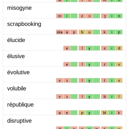
misogyne
m
i
z
ɔ
ʒ
i
n
scrapbooking
skʁ
a
p
b
u
k
i
ɲ
élucide
e
l
y
s
i
d
élusive
e
l
y
z
i
v
évolutive
v
ɔ
l
y
t
i
v
volubile
v
ɔ
l
y
b
i
l
république
ʁ
e
p
y
bl
i
k
disruptive
d
i
s
ʁ
y
p
t
i
v