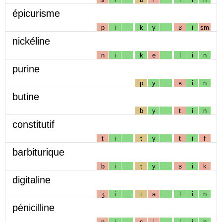
épicurisme
p
i
k
y
ʁ
i
sm
nickéline
n
i
k
e
l
i
n
purine
p
y
ʁ
i
n
butine
b
y
t
i
n
constitutif
t
i
t
y
t
i
f
barbiturique
b
i
t
y
ʁ
i
k
digitaline
ʒ
i
t
a
l
i
n
pénicilline
n
i
s
i
l
i
n