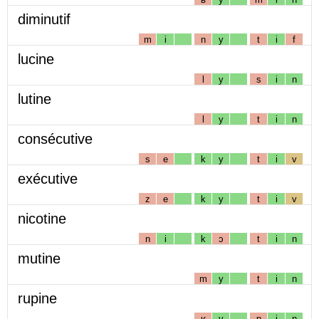
diminutif
m
i
n
y
t
i
f
lucine
l
y
s
i
n
lutine
l
y
t
i
n
consécutive
s
e
k
y
t
i
v
exécutive
z
e
k
y
t
i
v
nicotine
n
i
k
ɔ
t
i
n
mutine
m
y
t
i
n
rupine
ʁ
y
p
i
n