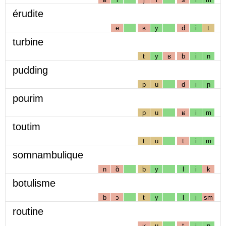
érudite
e
ʁ
y
d
i
t
turbine
t
y
ʁ
b
i
n
pudding
p
u
d
i
ɲ
pourim
p
u
ʁ
i
m
toutim
t
u
t
i
m
somnambulique
n
ɑ̃
b
y
l
i
k
botulisme
b
ɔ
t
y
l
i
sm
routine
ʁ
u
t
i
n