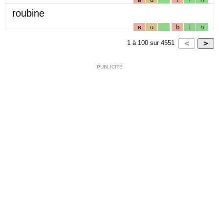
roubine
ʁ
u
b
i
n
1
à
100
sur
4551
PUBLICITÉ