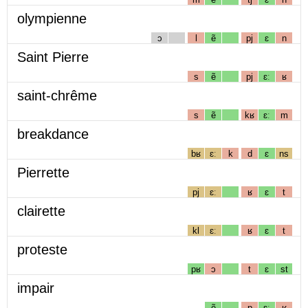
olympienne
ɔ
l
ẽ
pj
ɛ
n
Saint Pierre
s
ẽ
pj
ɛː
ʁ
saint-chrême
s
ẽ
kʁ
ɛː
m
breakdance
bʁ
ɛː
k
d
ɛ
ns
Pierrette
pj
ɛː
ʁ
ɛ
t
clairette
kl
ɛː
ʁ
ɛ
t
proteste
pʁ
ɔ
t
ɛ
st
impair
ẽ
p
ɛː
ʁ