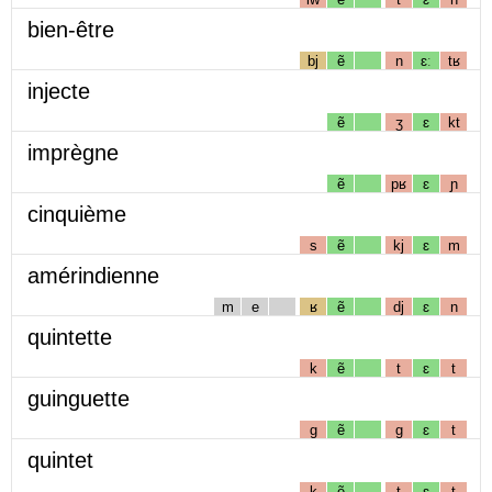
bien-être
bj
ẽ
n
ɛː
tʁ
injecte
ẽ
ʒ
ɛ
kt
imprègne
ẽ
pʁ
ɛ
ɲ
cinquième
s
ẽ
kj
ɛ
m
amérindienne
m
e
ʁ
ẽ
dj
ɛ
n
quintette
k
ẽ
t
ɛ
t
guinguette
g
ẽ
g
ɛ
t
quintet
k
ẽ
t
ɛ
t