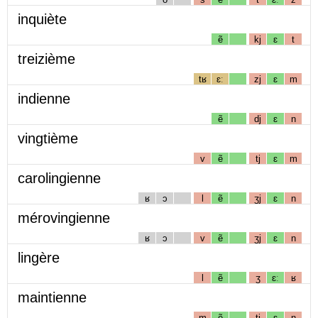
inquiète
ẽ
kj
ɛ
t
treizième
tʁ
ɛː
zj
ɛ
m
indienne
ẽ
dj
ɛ
n
vingtième
v
ẽ
tj
ɛ
m
carolingienne
ʁ
ɔ
l
ẽ
ʒj
ɛ
n
mérovingienne
ʁ
ɔ
v
ẽ
ʒj
ɛ
n
lingère
l
ẽ
ʒ
ɛː
ʁ
maintienne
m
ẽ
tj
ɛ
n