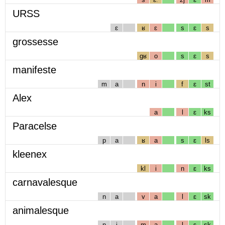
URSS
ɛ
ʁ
ɛ
s
ɛ
s
grossesse
gʁ
o
s
ɛ
s
manifeste
m
a
n
i
f
ɛ
st
Alex
a
l
ɛ
ks
Paracelse
p
a
ʁ
a
s
ɛ
ls
kleenex
kl
i
n
ɛ
ks
carnavalesque
n
a
v
a
l
ɛ
sk
animalesque
n
i
m
a
l
ɛ
sk