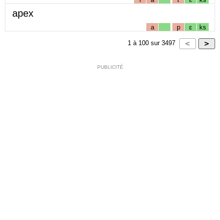
apex
a
p
ɛ
ks
1
à
100
sur
3497
PUBLICITÉ