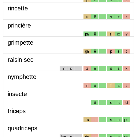
rincette
ʁ
ẽ
s
ɛ
t
princière
pʁ
ẽ
sj
ɛː
ʁ
grimpette
gʁ
ẽ
p
ɛ
t
raisin sec
ʁ
ɛ
z
ẽ
s
ɛ
k
nymphette
n
ẽ
f
ɛ
t
insecte
ẽ
s
ɛ
kt
triceps
tʁ
i
s
ɛ
ps
quadriceps
kw
a
dʁ
i
s
ɛ
ps