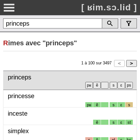
[ ʁim.sɔ.lid ]
R
imes avec "princeps"
1
à
100
sur
3497
princeps
princesse
pʁ
ẽ
s
ɛ
s
inceste
ẽ
s
ɛ
st
simplex
s
ẽ
pl
ɛ
ks