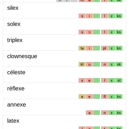
silex
s
i
l
ɛ
ks
solex
s
ɔ
l
ɛ
ks
triplex
tʁ
i
pl
ɛ
ks
clownesque
kl
u
n
ɛ
sk
céleste
s
e
l
ɛ
st
réflexe
ʁ
e
fl
ɛ
ks
annexe
a
n
ɛ
ks
latex
l
a
t
ɛ
ks