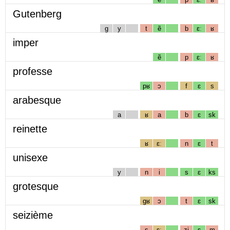
Gutenberg
g
y
t
ẽ
b
ɛː
ʁ
imper
ẽ
p
ɛː
ʁ
professe
pʁ
ɔ
f
ɛ
s
arabesque
a
ʁ
a
b
ɛ
sk
reinette
ʁ
ɛː
n
ɛ
t
unisexe
y
n
i
s
ɛ
ks
grotesque
gʁ
ɔ
t
ɛ
sk
seizième
s
ɛː
zj
ɛ
m