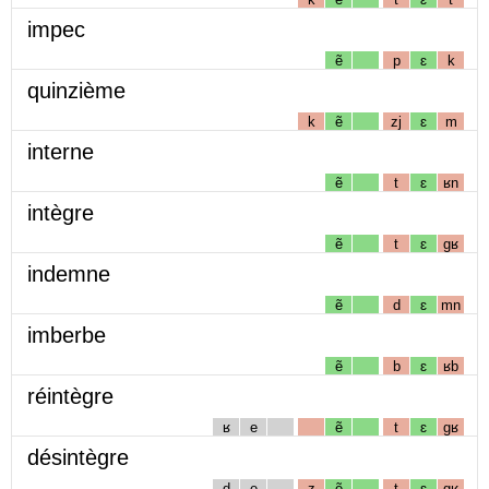
impec
ẽ
p
ɛ
k
quinzième
k
ẽ
zj
ɛ
m
interne
ẽ
t
ɛ
ʁn
intègre
ẽ
t
ɛ
gʁ
indemne
ẽ
d
ɛ
mn
imberbe
ẽ
b
ɛ
ʁb
réintègre
ʁ
e
ẽ
t
ɛ
gʁ
désintègre
d
e
z
ẽ
t
ɛ
gʁ