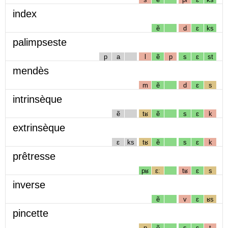
index
ẽ
d
ɛ
ks
palimpseste
p
a
l
ẽ
p
s
ɛ
st
mendès
m
ẽ
d
ɛ
s
intrinsèque
ẽ
tʁ
ẽ
s
ɛ
k
extrinsèque
ɛ
ks
tʁ
ẽ
s
ɛ
k
prêtresse
pʁ
ɛː
tʁ
ɛ
s
inverse
ẽ
v
ɛ
ʁs
pincette
p
ẽ
s
ɛ
t