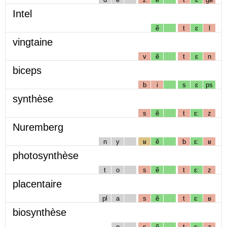
Intel
ẽ
t
ɛ
l
vingtaine
v
ẽ
t
ɛ
n
biceps
b
i
s
ɛ
ps
synthèse
s
ẽ
t
ɛː
z
Nuremberg
n
y
ʁ
ẽ
b
ɛː
ʁ
photosynthèse
t
o
s
ẽ
t
ɛː
z
placentaire
pl
a
s
ẽ
t
ɛː
ʁ
biosynthèse
o
s
ẽ
t
ɛː
z