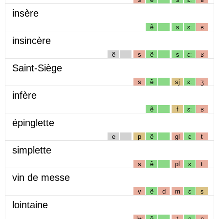
insère
ẽ
s
ɛː
ʁ
insincère
ẽ
s
ẽ
s
ɛː
ʁ
Saint-Siège
s
ẽ
sj
ɛː
ʒ
infère
ẽ
f
ɛː
ʁ
épinglette
e
p
ẽ
gl
ɛ
t
simplette
s
ẽ
pl
ɛ
t
vin de messe
v
ẽ
d
m
ɛ
s
lointaine
lw
ẽ
t
ɛ
n