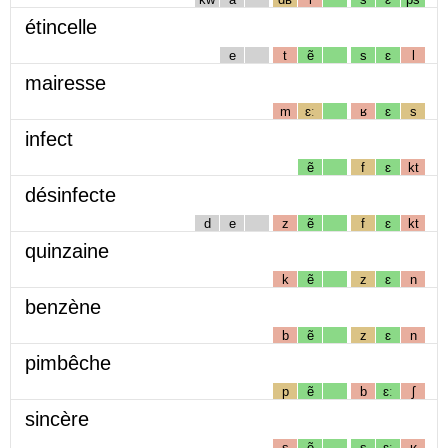
étincelle
e
t
ẽ
s
ɛ
l
mairesse
m
ɛː
ʁ
ɛ
s
infect
ẽ
f
ɛ
kt
désinfecte
d
e
z
ẽ
f
ɛ
kt
quinzaine
k
ẽ
z
ɛ
n
benzène
b
ẽ
z
ɛ
n
pimbêche
p
ẽ
b
ɛː
ʃ
sincère
s
ẽ
s
ɛː
ʁ