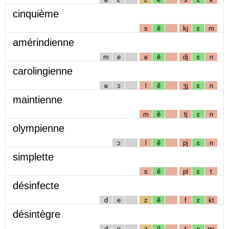
cinquième
s
ẽ
kj
ɛ
m
amérindienne
m
e
ʁ
ẽ
dj
ɛ
n
carolingienne
ʁ
ɔ
l
ẽ
ʒj
ɛ
n
maintienne
m
ẽ
tj
ɛ
n
olympienne
ɔ
l
ẽ
pj
ɛ
n
simplette
s
ẽ
pl
ɛ
t
désinfecte
d
e
z
ẽ
f
ɛ
kt
désintègre
d
e
z
ẽ
t
ɛ
gʁ