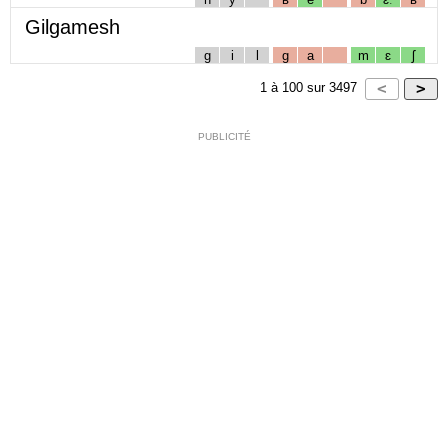
Gilgamesh
g
i
l
g
a
m
ɛ
ʃ
1
à
100
sur
3497
PUBLICITÉ