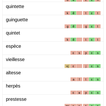
quintette
k
ẽ
t
ɛ
t
guinguette
g
ẽ
g
ɛ
t
quintet
k
ẽ
t
ɛ
t
espèce
ɛ
s
p
ɛ
s
vieillesse
vj
ɛ
j
ɛ
s
altesse
a
l
t
ɛ
s
herpès
ɛ
ʁ
p
ɛ
s
prestesse
pʁ
ɛ
s
t
ɛ
s