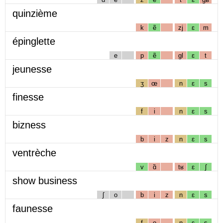
quinzième
k
ẽ
zj
ɛ
m
épinglette
e
p
ẽ
gl
ɛ
t
jeunesse
ʒ
œ
n
ɛ
s
finesse
f
i
n
ɛ
s
bizness
b
i
z
n
ɛ
s
ventrèche
v
ɑ̃
tʁ
ɛ
ʃ
show business
ʃ
o
b
i
z
n
ɛ
s
faunesse
f
o
n
ɛ
s