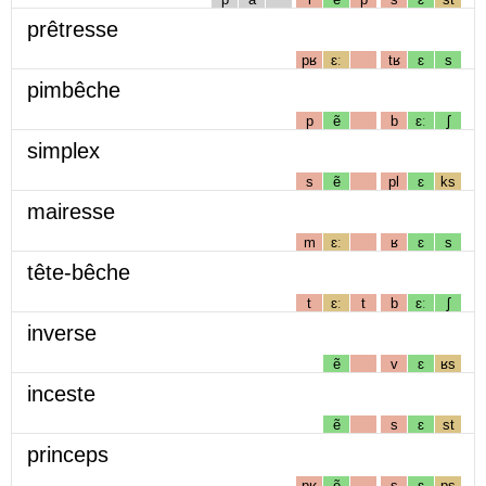
prêtresse
pʁ
ɛː
tʁ
ɛ
s
pimbêche
p
ẽ
b
ɛː
ʃ
simplex
s
ẽ
pl
ɛ
ks
mairesse
m
ɛː
ʁ
ɛ
s
tête-bêche
t
ɛː
t
b
ɛː
ʃ
inverse
ẽ
v
ɛ
ʁs
inceste
ẽ
s
ɛ
st
princeps
pʁ
ẽ
s
ɛ
ps