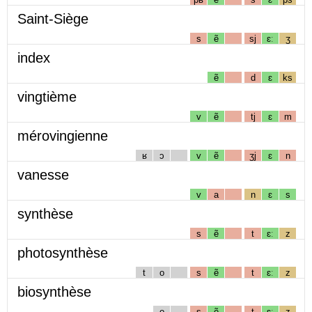
Saint-Siège
s
ẽ
sj
ɛː
ʒ
index
ẽ
d
ɛ
ks
vingtième
v
ẽ
tj
ɛ
m
mérovingienne
ʁ
ɔ
v
ẽ
ʒj
ɛ
n
vanesse
v
a
n
ɛ
s
synthèse
s
ẽ
t
ɛː
z
photosynthèse
t
o
s
ẽ
t
ɛː
z
biosynthèse
o
s
ẽ
t
ɛː
z