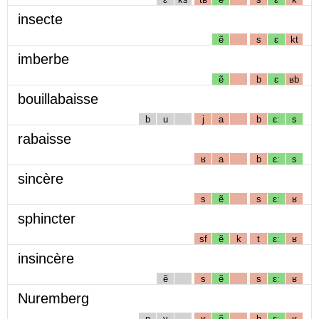
insecte
ẽ
s
ɛ
kt
imberbe
ẽ
b
ɛ
ʁb
bouillabaisse
b
u
j
a
b
ɛː
s
rabaisse
ʁ
a
b
ɛː
s
sincère
s
ẽ
s
ɛː
ʁ
sphincter
sf
ẽ
k
t
ɛː
ʁ
insincère
ẽ
s
ẽ
s
ɛː
ʁ
Nuremberg
n
y
ʁ
ẽ
b
ɛː
ʁ