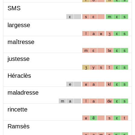
SMS
ɛ
s
ɛ
m
ɛ
s
largesse
l
a
ʁ
ʒ
ɛ
s
maîtresse
m
ɛ
tʁ
ɛ
s
justesse
ʒ
y
s
t
ɛ
s
Héraclès
e
ʁ
a
kl
ɛ
s
maladresse
m
a
l
a
dʁ
ɛ
s
rincette
ʁ
ẽ
s
ɛ
t
Ramsès
ʁ
a
m
s
ɛː
s