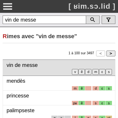
[ ʁim.sɔ.lid ]
R
imes avec "vin de messe"
1
à
100
sur
3497
vin de messe
mendès
m
ẽ
d
ɛ
s
princesse
pʁ
ẽ
s
ɛ
s
palimpseste
p
a
l
ẽ
p
s
ɛ
st