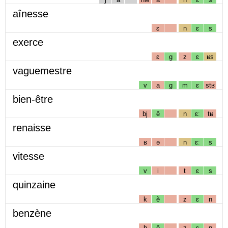
aînesse
ɛ
n
ɛ
s
exerce
ɛ
g
z
ɛ
ʁs
vaguemestre
v
a
g
m
ɛ
stʁ
bien-être
bj
ẽ
n
ɛː
tʁ
renaisse
ʁ
ə
n
ɛː
s
vitesse
v
i
t
ɛ
s
quinzaine
k
ẽ
z
ɛ
n
benzène
b
ẽ
z
ɛ
n