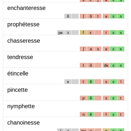
enchanteresse
ɑ̃
ʃ
ɑ̃
t
ʁ
ɛ
s
prophétesse
pʁ
ɔ
f
ɛ
t
ɛ
s
chasseresse
ʃ
a
s
ʁ
ɛ
s
tendresse
t
ɑ̃
dʁ
ɛ
s
étincelle
e
t
ẽ
s
ɛ
l
pincette
p
ẽ
s
ɛ
t
nymphette
n
ẽ
f
ɛ
t
chanoinesse
ʃ
a
nw
a
n
ɛ
s