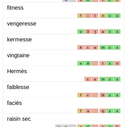
fitness
f
i
t
n
ɛ
s
vengeresse
v
ɑ̃
ʒ
ʁ
ɛ
s
kermesse
k
ɛ
ʁ
m
ɛ
s
vingtaine
v
ẽ
t
ɛ
n
Hermès
ɛ
ʁ
m
ɛ
s
faiblesse
f
ɛ
bl
ɛ
s
faciès
f
a
sj
ɛ
s
raisin sec
ʁ
ɛ
z
ẽ
s
ɛ
k