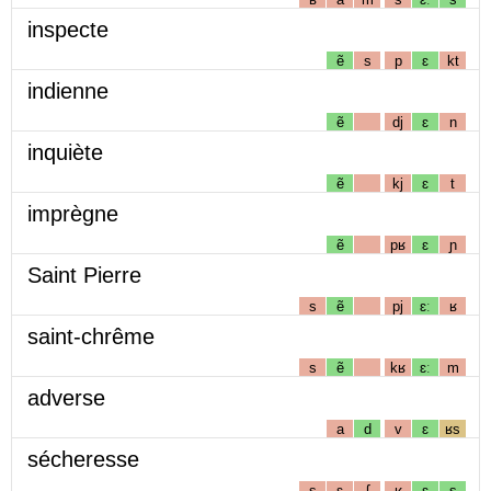
inspecte
ẽ
s
p
ɛ
kt
indienne
ẽ
dj
ɛ
n
inquiète
ẽ
kj
ɛ
t
imprègne
ẽ
pʁ
ɛ
ɲ
Saint Pierre
s
ẽ
pj
ɛː
ʁ
saint-chrême
s
ẽ
kʁ
ɛː
m
adverse
a
d
v
ɛ
ʁs
sécheresse
s
ɛ
ʃ
ʁ
ɛ
s