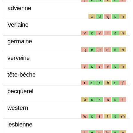
advienne
a
d
vj
ɛ
n
Verlaine
v
ɛ
ʁ
l
ɛ
n
germaine
ʒ
ɛ
ʁ
m
ɛ
n
verveine
v
ɛ
ʁ
v
ɛ
n
tête-bêche
t
ɛː
t
b
ɛː
ʃ
becquerel
b
ɛ
k
ʁ
ɛ
l
western
w
ɛ
s
t
ɛ
ʁn
lesbienne
l
ɛ
s
bj
ɛ
n