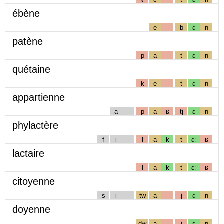
ébène
e
b
ɛ
n
patène
p
a
t
ɛ
n
quétaine
k
e
t
ɛ
n
appartienne
a
p
a
ʁ
tj
ɛ
n
phylactère
f
i
l
a
k
t
ɛː
ʁ
lactaire
l
a
k
t
ɛː
ʁ
citoyenne
s
i
tw
a
j
ɛ
n
doyenne
dw
a
j
ɛ
n