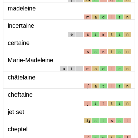
madeleine
m
a
d
l
ɛ
n
incertaine
ẽ
s
ɛ
ʁ
t
ɛ
n
certaine
s
ɛ
ʁ
t
ɛ
n
Marie-Madeleine
ʁ
i
m
a
d
l
ɛ
n
châtelaine
ʃ
a
t
l
ɛ
n
cheftaine
ʃ
ɛ
f
t
ɛ
n
jet set
dʒ
ɛ
t
s
ɛ
t
cheptel
ʃ
ɛ
p
t
ɛ
l