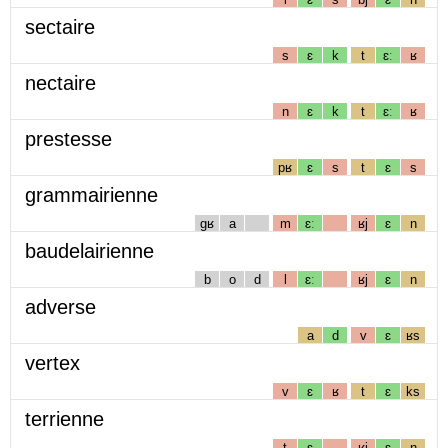
sectaire
s
ɛ
k
t
ɛː
ʁ
nectaire
n
ɛ
k
t
ɛː
ʁ
prestesse
pʁ
ɛ
s
t
ɛ
s
grammairienne
gʁ
a
m
ɛː
ʁj
ɛ
n
baudelairienne
b
o
d
l
ɛː
ʁj
ɛ
n
adverse
a
d
v
ɛ
ʁs
vertex
v
ɛ
ʁ
t
ɛ
ks
terrienne
t
ɛ
ʁj
ɛ
n