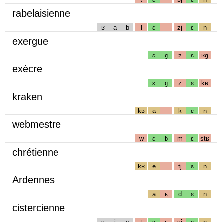
rabelaisienne
ʁ
a
b
l
ɛ
zj
ɛ
n
exergue
ɛ
g
z
ɛ
ʁg
exècre
ɛ
g
z
ɛ
kʁ
kraken
kʁ
a
k
ɛ
n
webmestre
w
ɛ
b
m
ɛ
stʁ
chrétienne
kʁ
e
tj
ɛ
n
Ardennes
a
ʁ
d
ɛ
n
cistercienne
s
i
s
t
ɛ
ʁ
sj
ɛ
n