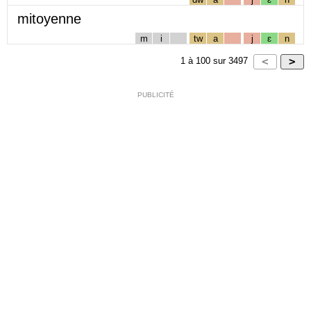
mitoyenne
m
i
tw
a
j
ɛ
n
1
à
100
sur
3497
PUBLICITÉ