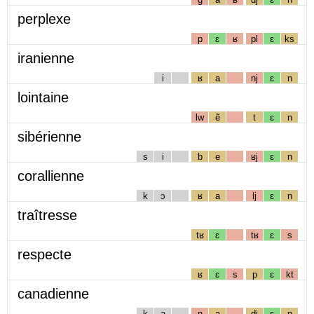
perplexe
p
ɛ
ʁ
pl
ɛ
ks
iranienne
i
ʁ
a
nj
ɛ
n
lointaine
lw
ẽ
t
ɛ
n
sibérienne
s
i
b
e
ʁj
ɛ
n
corallienne
k
ɔ
ʁ
a
lj
ɛ
n
traîtresse
tʁ
ɛ
tʁ
ɛ
s
respecte
ʁ
ɛ
s
p
ɛ
kt
canadienne
k
a
n
a
dj
ɛ
n