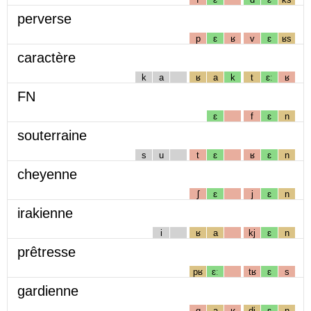
perverse
p
ɛ
ʁ
v
ɛ
ʁs
caractère
k
a
ʁ
a
k
t
ɛː
ʁ
FN
ɛ
f
ɛ
n
souterraine
s
u
t
ɛ
ʁ
ɛ
n
cheyenne
ʃ
ɛ
j
ɛ
n
irakienne
i
ʁ
a
kj
ɛ
n
prêtresse
pʁ
ɛː
tʁ
ɛ
s
gardienne
g
a
ʁ
dj
ɛ
n