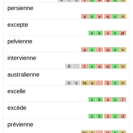
persienne
p
ɛ
ʁ
sj
ɛ
n
excepte
ɛ
k
s
ɛ
pt
pelvienne
p
ɛ
l
vj
ɛ
n
intervienne
ẽ
t
ɛ
ʁ
vj
ɛ
n
australienne
o
s
tʁ
a
lj
ɛ
n
excelle
ɛ
k
s
ɛ
l
excède
ɛ
k
s
ɛ
d
prévienne
pʁ
e
vj
ɛ
n