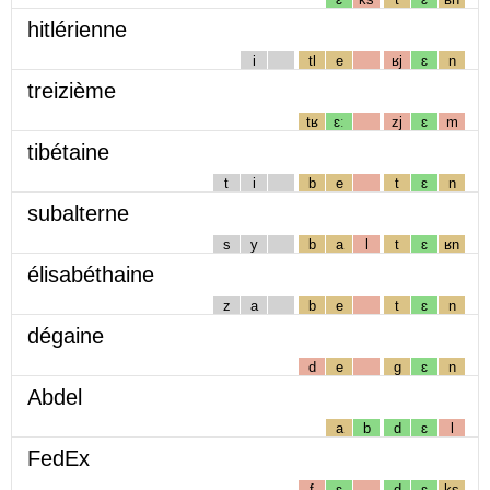
hitlérienne
i
tl
e
ʁj
ɛ
n
treizième
tʁ
ɛː
zj
ɛ
m
tibétaine
t
i
b
e
t
ɛ
n
subalterne
s
y
b
a
l
t
ɛ
ʁn
élisabéthaine
z
a
b
e
t
ɛ
n
dégaine
d
e
g
ɛ
n
Abdel
a
b
d
ɛ
l
FedEx
f
ɛ
d
ɛ
ks