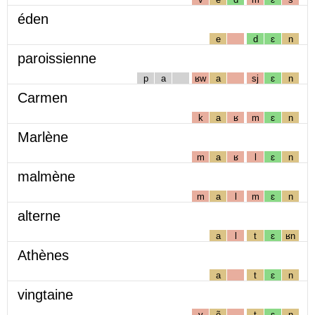
éden
e
d
ɛ
n
paroissienne
p
a
ʁw
a
sj
ɛ
n
Carmen
k
a
ʁ
m
ɛ
n
Marlène
m
a
ʁ
l
ɛ
n
malmène
m
a
l
m
ɛ
n
alterne
a
l
t
ɛ
ʁn
Athènes
a
t
ɛ
n
vingtaine
v
ẽ
t
ɛ
n