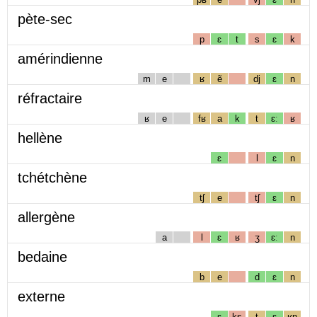
pète-sec
p
ɛ
t
s
ɛ
k
amérindienne
m
e
ʁ
ẽ
dj
ɛ
n
réfractaire
ʁ
e
fʁ
a
k
t
ɛː
ʁ
hellène
ɛ
l
ɛ
n
tchétchène
tʃ
e
tʃ
ɛ
n
allergène
a
l
ɛ
ʁ
ʒ
ɛː
n
bedaine
b
e
d
ɛ
n
externe
ɛ
ks
t
ɛ
ʁn