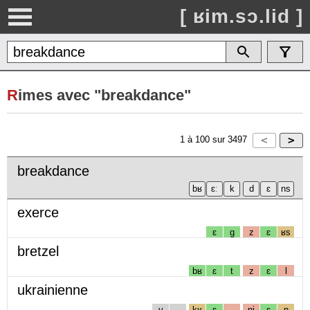
[ ʁim.sɔ.lid ]
R
imes avec "breakdance"
1
à
100
sur
3497
breakdance
exerce
ɛ
g
z
ɛ
ʁs
bretzel
bʁ
ɛ
t
z
ɛ
l
ukrainienne
y
kʁ
ɛ
nj
ɛ
n