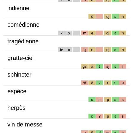
indienne
ẽ
dj
ɛ
n
comédienne
k
ɔ
m
e
dj
ɛ
n
tragédienne
tʁ
a
ʒ
e
dj
ɛ
n
gratte-ciel
gʁ
a
t
sj
ɛ
l
sphincter
sf
ẽ
k
t
ɛː
ʁ
espèce
ɛ
s
p
ɛ
s
herpès
ɛ
ʁ
p
ɛ
s
vin de messe
v
ẽ
d
m
ɛ
s