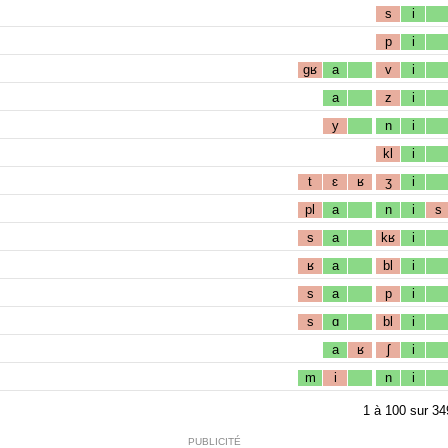
s
i
p
i
gʁ
a
v
i
a
z
i
y
n
i
kl
i
t
ɛ
ʁ
ʒ
i
pl
a
n
i
s
s
a
kʁ
i
ʁ
a
bl
i
s
a
p
i
s
ɑ
bl
i
a
ʁ
ʃ
i
m
i
n
i
1
à
100
sur
34
PUBLICITÉ