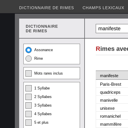
DICTIONNAIRE DE RIMES
CHAMPS LEXICAUX
DICTIONNAIRE
DE RIMES
R
imes ave
Assonance
Rime
Mots rares inclus
manifeste
Paris-Brest
1 Syllabe
quadriceps
2 Syllabes
manivelle
3 Syllabes
unisexe
4 Syllabes
romanichel
5 et plus
mammifère