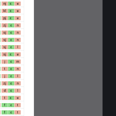
nj
ɛː
ʁ
kl
ɛː
ʁ
pj
ɛː
ʁ
zj
ɛ
n
sj
ɛ
n
sj
ɛ
n
sj
ɛ
l
sj
ɛː
ʁ
j
ɛ
m
t
ɛ
n
j
ɛ
l
zj
ɛ
n
d
ɛ
l
t
ɛː
ʁ
f
ɛ
t
f
ɛ
t