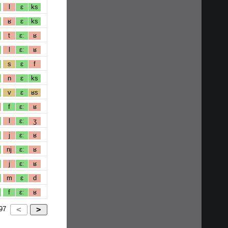
l
ɛ
ks
ʁ
ɛ
ks
t
ɛː
ʁ
l
ɛː
ʁ
s
ɛ
f
n
ɛ
ks
v
ɛ
ʁs
f
ɛː
ʁ
l
ɛː
ʒ
j
ɛː
ʁ
nj
ɛː
ʁ
j
ɛː
ʁ
m
ɛ
d
f
ɛː
ʁ
97