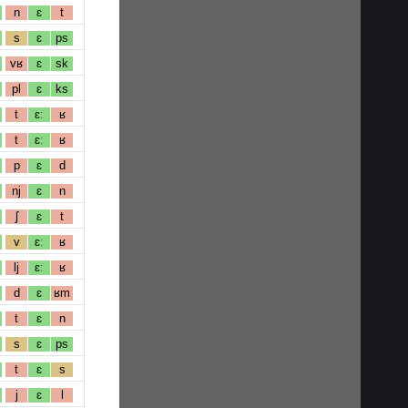
n
ɛ
t
s
ɛ
ps
vʁ
ɛ
sk
pl
ɛ
ks
t
ɛː
ʁ
t
ɛː
ʁ
p
ɛ
d
nj
ɛ
n
ʃ
ɛ
t
v
ɛː
ʁ
lj
ɛː
ʁ
d
ɛ
ʁm
t
ɛ
n
s
ɛ
ps
t
ɛ
s
j
ɛ
l