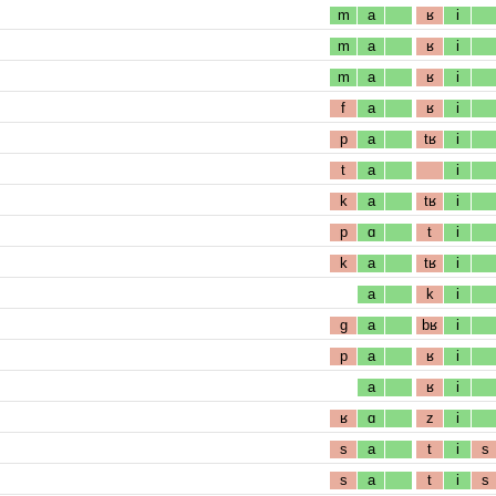
m
a
ʁ
i
m
a
ʁ
i
m
a
ʁ
i
f
a
ʁ
i
p
a
tʁ
i
t
a
i
k
a
tʁ
i
p
ɑ
t
i
k
a
tʁ
i
a
k
i
g
a
bʁ
i
p
a
ʁ
i
a
ʁ
i
ʁ
ɑ
z
i
s
a
t
i
s
s
a
t
i
s