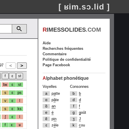
[ ʁim.sɔ.lid ]
R
IMESSOLIDES
.COM
Aide
Recherches fréquentes
Commentaire
Politique de confidentialité
Page Facebook
97
A
lphabet phonétique
bʁ
ɛ
st
Voyelles
Consonnes
s
ɛ
ps
a
p
a
tte
b
b
ɑ
p
â
te
d
d
v
ɛ
l
ɑ̃
an
f
f
s
ɛ
ks
e
é
g
g
oût
ʃ
ɛ
l
ẽ
p
in
ʒ
J
f
ɛː
ʁ
ɛ
z
è
le
k
c
ou