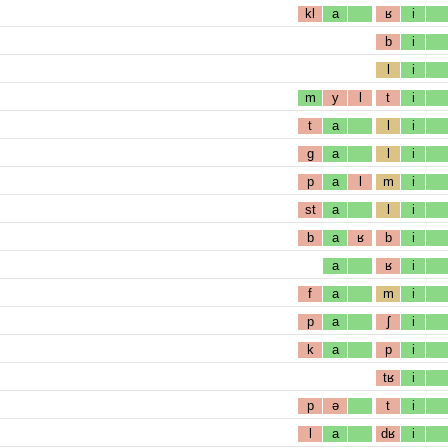
kl
a
ʁ
i
b
i
l
i
m
y
l
t
i
t
a
l
i
g
a
l
i
p
a
l
m
i
st
a
l
i
b
a
ʁ
b
i
a
ʁ
i
f
a
m
i
p
a
ʃ
i
k
a
p
i
tʁ
i
p
ə
t
i
l
a
dʁ
i