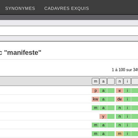
SYNONYMES
CADAVRES EXQUIS
c "manifeste"
1
à
100
sur
34
p
a
ʁ
i
kw
a
dʁ
i
m
a
n
i
y
n
i
m
a
n
i
m
a
m
i