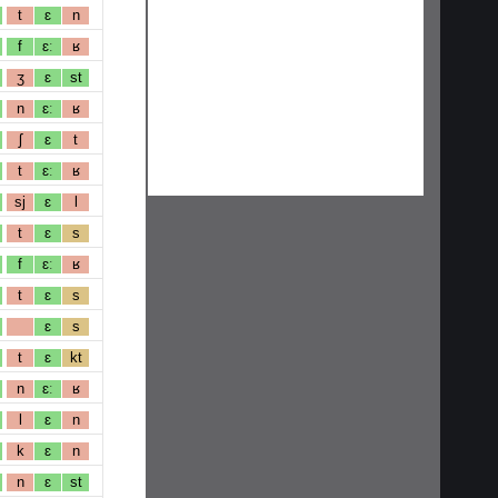
t
ɛ
n
f
ɛː
ʁ
ʒ
ɛ
st
n
ɛː
ʁ
ʃ
ɛ
t
t
ɛː
ʁ
sj
ɛ
l
t
ɛ
s
f
ɛː
ʁ
t
ɛ
s
ɛ
s
t
ɛ
kt
n
ɛː
ʁ
l
ɛ
n
k
ɛ
n
n
ɛ
st