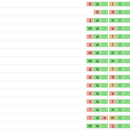
b
a
l
i
ẽ
d
i
ʒ
a
n
i
m
a
ʁ
i
t
a
l
i
s
a
l
i
st
a
n
i
m
a
n
i
g
a
l
i
ʁ
a
d
i
s
a
l
i
v
a
ʁ
i
s
a
t
i
l
a
n
i
l
a
ʁ
m
i
m
a
ʒ
i