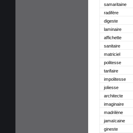
samaritaine
radifère
digeste
laminaire
affichette
sanitaire
matriciel
politesse
tarifaire
impolitesse
joliesse
architecte
imaginaire
madrilène
jamaïcaine
gineste