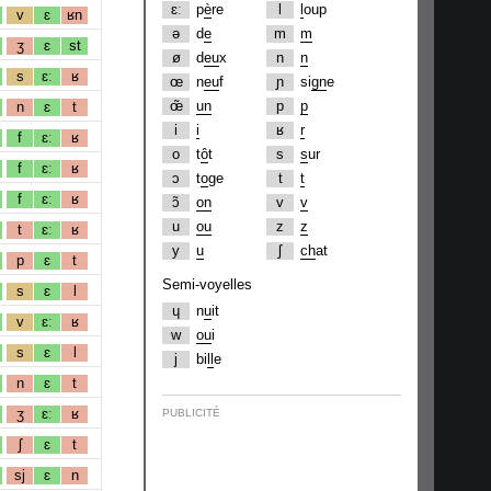
ɛː
p
è
re
l
l
oup
v
ɛ
ʁn
ə
d
e
m
m
ʒ
ɛ
st
ø
d
eu
x
n
n
s
ɛː
ʁ
œ
n
eu
f
ɲ
si
gn
e
œ̃
un
p
p
n
ɛ
t
i
i
ʁ
r
f
ɛː
ʁ
o
t
ô
t
s
s
ur
f
ɛː
ʁ
ɔ
t
o
ge
t
t
f
ɛː
ʁ
ɔ̃
on
v
v
u
ou
z
z
t
ɛː
ʁ
y
u
ʃ
ch
at
p
ɛ
t
Semi-voyelles
s
ɛ
l
ɥ
n
u
it
v
ɛː
ʁ
w
ou
i
s
ɛ
l
j
bi
ll
e
n
ɛ
t
ʒ
ɛː
ʁ
PUBLICITÉ
ʃ
ɛ
t
sj
ɛ
n