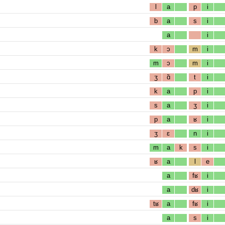
l
a
p
i
b
a
s
i
a
i
k
ɔ
m
i
m
ɔ
m
i
ʒ
ɑ̃
t
i
k
a
p
i
s
a
ʒ
i
p
a
ʁ
i
ʒ
ɛ
n
i
m
a
k
s
i
ʁ
a
l
e
a
fʁ
i
a
dʁ
i
tʁ
a
fʁ
i
a
s
i