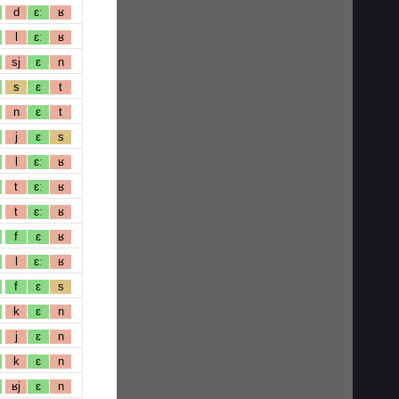
d
ɛː
ʁ
l
ɛː
ʁ
sj
ɛ
n
s
ɛ
t
n
ɛ
t
j
ɛ
s
l
ɛː
ʁ
t
ɛː
ʁ
t
ɛː
ʁ
f
ɛ
ʁ
l
ɛː
ʁ
f
ɛ
s
k
ɛ
n
j
ɛ
n
k
ɛ
n
ʁj
ɛ
n