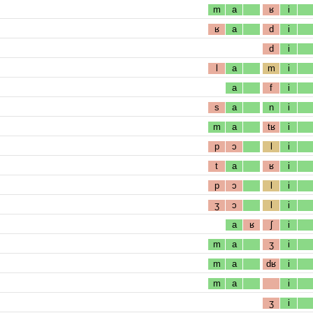
m
a
ʁ
i
ʁ
a
d
i
d
i
l
a
m
i
a
f
i
s
a
n
i
m
a
tʁ
i
p
ɔ
l
i
t
a
ʁ
i
p
ɔ
l
i
ʒ
ɔ
l
i
a
ʁ
ʃ
i
m
a
ʒ
i
m
a
dʁ
i
m
a
i
ʒ
i