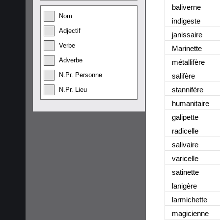
baliverne
Nom
indigeste
Adjectif
janissaire
Verbe
Marinette
Adverbe
métallifère
N.Pr. Personne
salifère
stannifère
N.Pr. Lieu
humanitaire
galipette
radicelle
salivaire
varicelle
satinette
lanigère
larmichette
magicienne