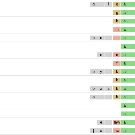
g
i
l
g
a
g
a
k
a
m
a
b
u
j
a
a
e
ʁ
a
f
a
b
y
k
a
k
a
b
a
ʁ
b
a
p
i
k
a
a
a
e
tʁw
a
ʃ
a
nw
a