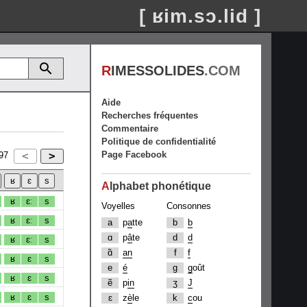
[ ʁim.sɔ.lid ]
R
IMESSOLIDES
.COM
Aide
Recherches fréquentes
Commentaire
Politique de confidentialité
Page Facebook
97
A
lphabet phonétique
ʁ
ɛː
s
Voyelles
Consonnes
ʁ
ɛː
s
a
p
a
tte
b
b
ɑ
p
â
te
d
d
ʁ
ɛː
s
ɑ̃
an
f
f
ʁ
ɛ
s
e
é
g
g
oût
ʁ
ɛ
s
ẽ
p
in
ʒ
J
ʁ
ɛ
s
ɛ
z
è
le
k
c
ou