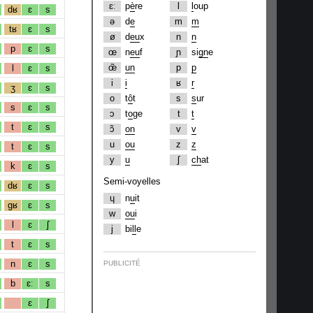
ɛː
p
è
re
l
l
oup
dʁ
ɛ
s
ə
d
e
m
m
tʁ
ɛ
s
ø
d
eu
x
n
n
p
ɛ
s
œ
n
eu
f
ɲ
si
gn
e
œ̃
un
p
p
l
ɛ
s
i
i
ʁ
r
ʒ
ɛ
s
o
t
ô
t
s
s
ur
s
ɛ
s
ɔ
t
o
ge
t
t
t
ɛ
s
ɔ̃
on
v
v
u
ou
z
z
t
ɛ
s
y
u
ʃ
ch
at
k
ɛ
s
Semi-voyelles
dʁ
ɛ
s
ɥ
n
u
it
gʁ
ɛ
s
w
ou
i
l
ɛ
ʃ
j
bi
ll
e
t
ɛ
s
n
ɛ
s
PUBLICITÉ
b
ɛː
s
ɛ
ʃ