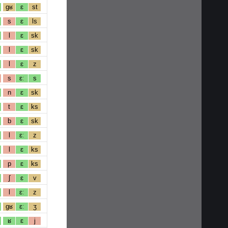
gʁ
ɛ
st
s
ɛ
ls
l
ɛ
sk
l
ɛ
sk
l
ɛ
z
s
ɛː
s
n
ɛ
sk
t
ɛ
ks
b
ɛ
sk
l
ɛː
z
l
ɛ
ks
p
ɛ
ks
ʃ
ɛ
v
l
ɛː
z
gʁ
ɛː
ʒ
ʁ
ɛ
j