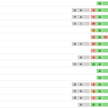
a
p
a
ʁ
a
n
a
v
a
n
i
m
a
b
a
ʁ
a
m
ʁ
ɔ
m
a
l
a
a
ʁ
a
n
e
p
a
a
a
p
a
ʁ
a
n
e
g
a
d
e
z
a
a
p
a