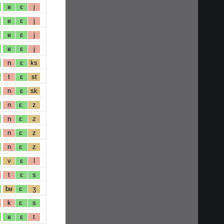
ʁ
ɛ
j
ʁ
ɛ
j
ʁ
ɛ
j
ʁ
ɛ
j
n
ɛ
ks
t
ɛ
st
n
ɛ
sk
n
ɛː
z
n
ɛː
z
n
ɛː
z
n
ɛː
z
v
ɛ
l
t
ɛ
s
bʁ
ɛː
ʒ
k
ɛː
s
ʁ
ɛ
t