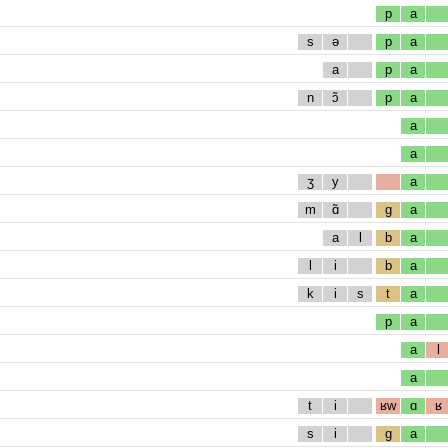
p
a
s
ə
p
a
a
p
a
n
ɔ̃
p
a
a
a
ʒ
y
a
m
ɑ̃
g
a
a
l
b
a
l
i
b
a
k
i
s
t
a
p
a
a
l
a
t
i
ʁw
ɑ
ʁ
s
i
g
a