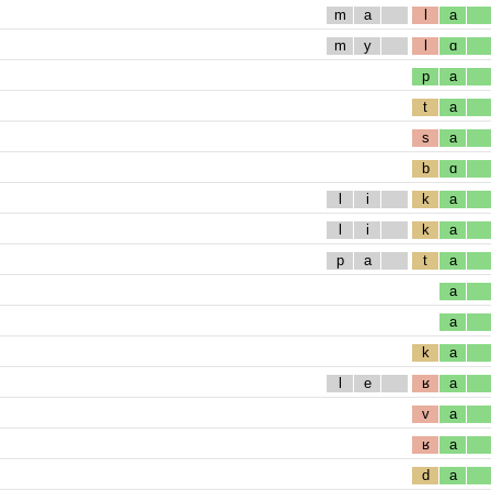
m
a
l
a
m
y
l
ɑ
p
a
t
a
s
a
b
ɑ
l
i
k
a
l
i
k
a
p
a
t
a
a
a
k
a
l
e
ʁ
a
v
a
ʁ
a
d
a