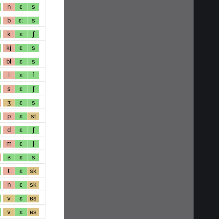
n
ɛ
s
b
ɛː
s
k
ɛ
ʃ
kj
ɛ
s
bl
ɛ
s
l
ɛ
f
s
ɛ
ʃ
ʒ
ɛ
s
p
ɛ
st
d
ɛ
ʃ
m
ɛ
ʃ
ʁ
ɛ
s
t
ɛ
sk
n
ɛ
sk
v
ɛ
ʁs
v
ɛ
ʁs