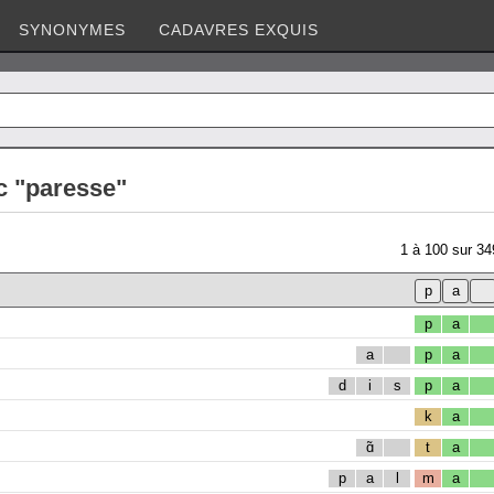
SYNONYMES
CADAVRES EXQUIS
c "paresse"
1
à
100
sur
34
p
a
a
p
a
d
i
s
p
a
k
a
ɑ̃
t
a
p
a
l
m
a