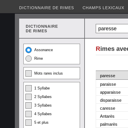
DICTIONNAIRE DE RIMES
CHAMPS LEXICAUX
DICTIONNAIRE
DE RIMES
R
imes ave
Assonance
Rime
Mots rares inclus
paresse
paraisse
1 Syllabe
apparaisse
2 Syllabes
disparaisse
3 Syllabes
caresse
4 Syllabes
Antarès
5 et plus
palmarès