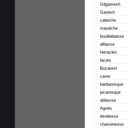
Gilgamesh
Ganesh
cabèche
maraîche
bouillabaisse
affaisse
Héraclès
faciès
Bucarest
carex
barbaresque
picaresque
abbesse
Agnès
étroitesse
chanoinesse