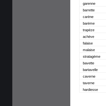
garenne
barrette
carène
barème
trapèze
achève
falaise
malaise
stratagème
bavette
bartavelle
caverne
taverne
hardiesse