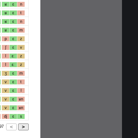
ʁ
ɛ
n
ʁ
ɛ
t
ʁ
ɛ
n
ʁ
ɛ
m
p
ɛ
z
ʃ
ɛ
v
l
ɛː
z
l
ɛː
z
ʒ
ɛ
m
v
ɛ
t
v
ɛ
l
v
ɛ
ʁn
v
ɛ
ʁn
dj
ɛ
s
97