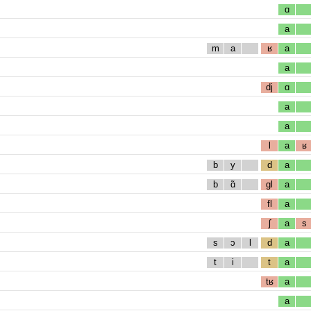
ɑ
a
m
a
ʁ
a
a
dj
ɑ
a
a
l
a
ʁ
b
y
d
a
b
ɑ̃
gl
a
fl
a
ʃ
a
s
s
ɔ
l
d
a
t
i
t
a
tʁ
a
a