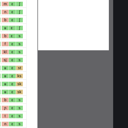
m
ɛ
ʃ
n
ɛ
ʃ
b
ɛ
ʃ
ʁ
ɛː
ʃ
b
ɛː
s
f
ɛ
s
kl
ɛ
s
sj
ɛ
s
ʁ
ɛ
st
ʁ
ɛ
ks
ʁ
ɛ
sk
ʁ
ɛ
sk
b
ɛ
s
ɲ
ɛ
s
t
ɛ
s
n
ɛ
s