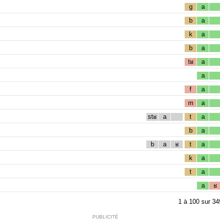
g
a
b
a
k
a
b
a
tʁ
a
a
f
a
m
a
stʁ
a
t
a
b
a
b
a
ʁ
t
a
k
a
t
a
a
ʁ
1
à
100
sur
34
PUBLICITÉ