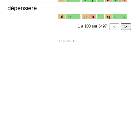
dépensière
d
e
p
ɑ̃
sj
ɛː
ʁ
1
à
100
sur
3497
PUBLICITÉ