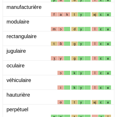
manufacturière
f
a
k
t
y
ʁj
ɛː
ʁ
modulaire
m
ɔ
d
y
l
ɛː
ʁ
rectangulaire
t
ɑ̃
g
y
l
ɛː
ʁ
jugulaire
ʒ
y
g
y
l
ɛː
ʁ
oculaire
ɔ
k
y
l
ɛː
ʁ
véhiculaire
i
k
y
l
ɛː
ʁ
hauturière
o
t
y
ʁj
ɛː
ʁ
perpétuel
p
e
t
y
ɛ
l