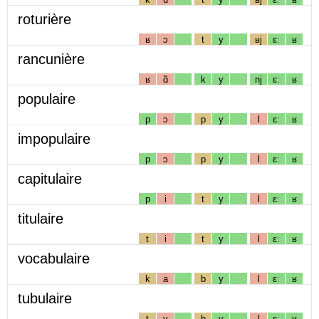
roturière
ʁ
ɔ
t
y
ʁj
ɛː
ʁ
rancunière
ʁ
ɑ̃
k
y
nj
ɛː
ʁ
populaire
p
ɔ
p
y
l
ɛː
ʁ
impopulaire
p
ɔ
p
y
l
ɛː
ʁ
capitulaire
p
i
t
y
l
ɛː
ʁ
titulaire
t
i
t
y
l
ɛː
ʁ
vocabulaire
k
a
b
y
l
ɛː
ʁ
tubulaire
t
y
b
y
l
ɛː
ʁ