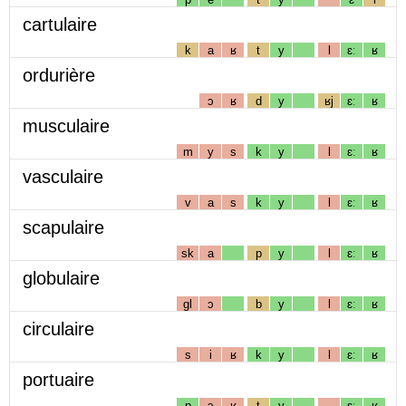
cartulaire
k
a
ʁ
t
y
l
ɛː
ʁ
ordurière
ɔ
ʁ
d
y
ʁj
ɛː
ʁ
musculaire
m
y
s
k
y
l
ɛː
ʁ
vasculaire
v
a
s
k
y
l
ɛː
ʁ
scapulaire
sk
a
p
y
l
ɛː
ʁ
globulaire
gl
ɔ
b
y
l
ɛː
ʁ
circulaire
s
i
ʁ
k
y
l
ɛː
ʁ
portuaire
p
ɔ
ʁ
t
y
ɛː
ʁ