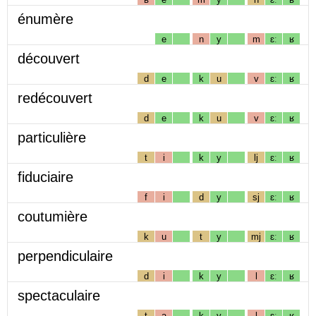
énumère
e
n
y
m
ɛː
ʁ
découvert
d
e
k
u
v
ɛː
ʁ
redécouvert
d
e
k
u
v
ɛː
ʁ
particulière
t
i
k
y
lj
ɛː
ʁ
fiduciaire
f
i
d
y
sj
ɛː
ʁ
coutumière
k
u
t
y
mj
ɛː
ʁ
perpendiculaire
d
i
k
y
l
ɛː
ʁ
spectaculaire
t
a
k
y
l
ɛː
ʁ