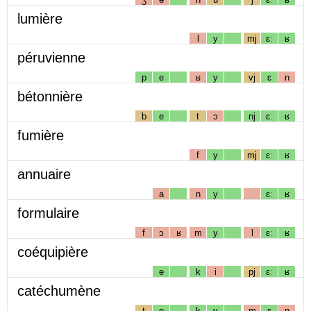
lumière
l
y
mj
ɛː
ʁ
péruvienne
p
e
ʁ
y
vj
ɛ
n
bétonnière
b
e
t
ɔ
nj
ɛː
ʁ
fumière
f
y
mj
ɛː
ʁ
annuaire
a
n
y
ɛː
ʁ
formulaire
f
ɔ
ʁ
m
y
l
ɛː
ʁ
coéquipière
e
k
i
pj
ɛː
ʁ
catéchumène
t
e
k
y
m
ɛ
n