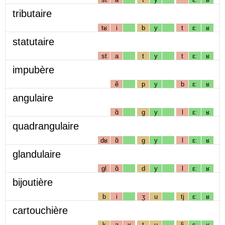
tributaire
tʁ
i
b
y
t
ɛː
ʁ
statutaire
st
a
t
y
t
ɛː
ʁ
impubère
ẽ
p
y
b
ɛː
ʁ
angulaire
ɑ̃
g
y
l
ɛː
ʁ
quadrangulaire
dʁ
ɑ̃
g
y
l
ɛː
ʁ
glandulaire
gl
ɑ̃
d
y
l
ɛː
ʁ
bijoutière
b
i
ʒ
u
tj
ɛː
ʁ
cartouchière
k
a
ʁ
t
u
ʃj
ɛː
ʁ