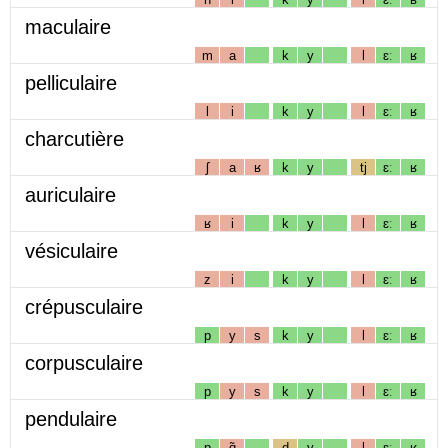
maculaire
m
a
k
y
l
ɛː
ʁ
pelliculaire
l
i
k
y
l
ɛː
ʁ
charcutière
ʃ
a
ʁ
k
y
tj
ɛː
ʁ
auriculaire
ʁ
i
k
y
l
ɛː
ʁ
vésiculaire
z
i
k
y
l
ɛː
ʁ
crépusculaire
p
y
s
k
y
l
ɛː
ʁ
corpusculaire
p
y
s
k
y
l
ɛː
ʁ
pendulaire
p
ɑ̃
d
y
l
ɛː
ʁ