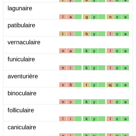
lagunaire
l
a
g
y
n
ɛː
ʁ
patibulaire
t
i
b
y
l
ɛː
ʁ
vernaculaire
n
a
k
y
l
ɛː
ʁ
funiculaire
n
i
k
y
l
ɛː
ʁ
aventurière
v
ɑ̃
t
y
ʁj
ɛː
ʁ
binoculaire
n
ɔ
k
y
l
ɛː
ʁ
folliculaire
l
i
k
y
l
ɛː
ʁ
caniculaire
n
i
k
y
l
ɛː
ʁ