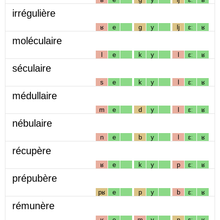
irrégulière
ʁ
e
g
y
lj
ɛː
ʁ
moléculaire
l
e
k
y
l
ɛː
ʁ
séculaire
s
e
k
y
l
ɛː
ʁ
médullaire
m
e
d
y
l
ɛː
ʁ
nébulaire
n
e
b
y
l
ɛː
ʁ
récupère
ʁ
e
k
y
p
ɛː
ʁ
prépubère
pʁ
e
p
y
b
ɛː
ʁ
rémunère
ʁ
e
m
y
n
ɛː
ʁ