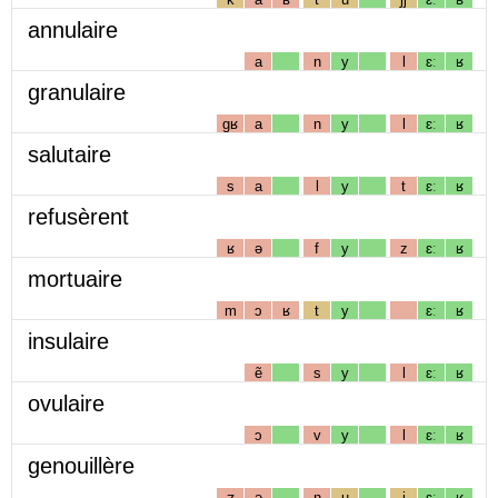
annulaire
a
n
y
l
ɛː
ʁ
granulaire
gʁ
a
n
y
l
ɛː
ʁ
salutaire
s
a
l
y
t
ɛː
ʁ
refusèrent
ʁ
ə
f
y
z
ɛː
ʁ
mortuaire
m
ɔ
ʁ
t
y
ɛː
ʁ
insulaire
ẽ
s
y
l
ɛː
ʁ
ovulaire
ɔ
v
y
l
ɛː
ʁ
genouillère
ʒ
ə
n
u
j
ɛː
ʁ