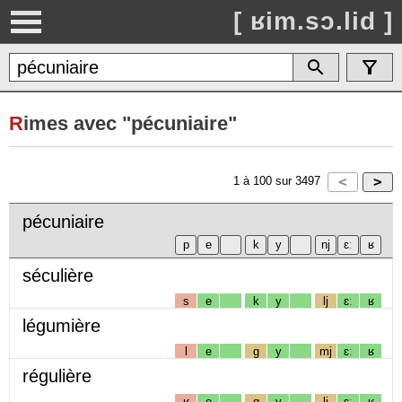
[ ʁim.sɔ.lid ]
R
imes avec "pécuniaire"
1
à
100
sur
3497
pécuniaire
séculière
s
e
k
y
lj
ɛː
ʁ
légumière
l
e
g
y
mj
ɛː
ʁ
régulière
ʁ
e
g
y
lj
ɛː
ʁ