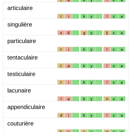
articulaire
t
i
k
y
l
ɛː
ʁ
singulière
s
ẽ
g
y
lj
ɛː
ʁ
particulaire
t
i
k
y
l
ɛː
ʁ
tentaculaire
t
a
k
y
l
ɛː
ʁ
testiculaire
t
i
k
y
l
ɛː
ʁ
lacunaire
l
a
k
y
n
ɛː
ʁ
appendiculaire
d
i
k
y
l
ɛː
ʁ
couturière
k
u
t
y
ʁj
ɛː
ʁ