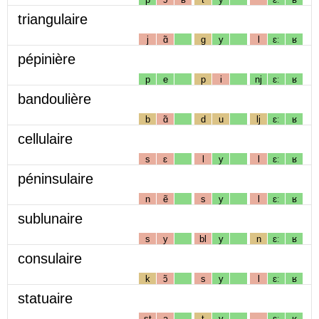
triangulaire
j
ɑ̃
g
y
l
ɛː
ʁ
pépinière
p
e
p
i
nj
ɛː
ʁ
bandoulière
b
ɑ̃
d
u
lj
ɛː
ʁ
cellulaire
s
ɛ
l
y
l
ɛː
ʁ
péninsulaire
n
ẽ
s
y
l
ɛː
ʁ
sublunaire
s
y
bl
y
n
ɛː
ʁ
consulaire
k
ɔ̃
s
y
l
ɛː
ʁ
statuaire
st
a
t
y
ɛː
ʁ