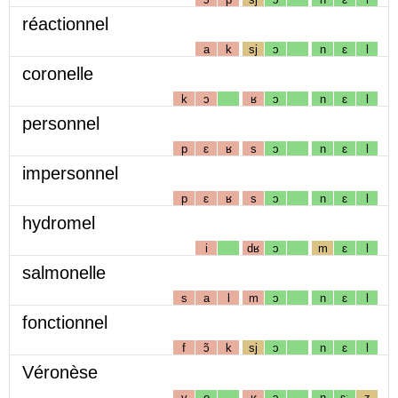
réactionnel
a
k
sj
ɔ
n
ɛ
l
coronelle
k
ɔ
ʁ
ɔ
n
ɛ
l
personnel
p
ɛ
ʁ
s
ɔ
n
ɛ
l
impersonnel
p
ɛ
ʁ
s
ɔ
n
ɛ
l
hydromel
i
dʁ
ɔ
m
ɛ
l
salmonelle
s
a
l
m
ɔ
n
ɛ
l
fonctionnel
f
ɔ̃
k
sj
ɔ
n
ɛ
l
Véronèse
v
e
ʁ
ɔ
n
ɛː
z