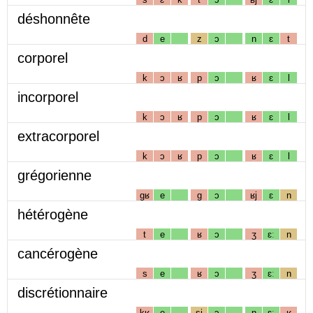
déshonnête
d
e
z
ɔ
n
ɛ
t
corporel
k
ɔ
ʁ
p
ɔ
ʁ
ɛ
l
incorporel
k
ɔ
ʁ
p
ɔ
ʁ
ɛ
l
extracorporel
k
ɔ
ʁ
p
ɔ
ʁ
ɛ
l
grégorienne
gʁ
e
g
ɔ
ʁj
ɛ
n
hétérogène
t
e
ʁ
ɔ
ʒ
ɛː
n
cancérogène
s
e
ʁ
ɔ
ʒ
ɛː
n
discrétionnaire
kʁ
e
sj
ɔ
n
ɛː
ʁ