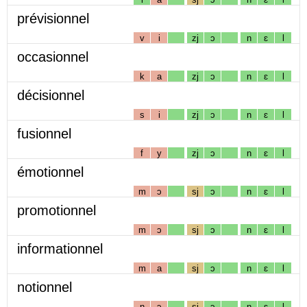
prévisionnel
v
i
zj
ɔ
n
ɛ
l
occasionnel
k
a
zj
ɔ
n
ɛ
l
décisionnel
s
i
zj
ɔ
n
ɛ
l
fusionnel
f
y
zj
ɔ
n
ɛ
l
émotionnel
m
ɔ
sj
ɔ
n
ɛ
l
promotionnel
m
ɔ
sj
ɔ
n
ɛ
l
informationnel
m
a
sj
ɔ
n
ɛ
l
notionnel
n
ɔ
sj
ɔ
n
ɛ
l