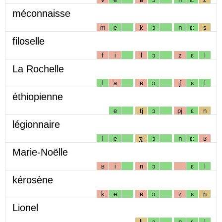
méconnaisse
m
e
k
ɔ
n
ɛː
s
filoselle
f
i
l
ɔ
z
ɛ
l
La Rochelle
l
a
ʁ
ɔ
ʃ
ɛ
l
éthiopienne
e
tj
ɔ
pj
ɛ
n
légionnaire
l
e
ʒj
ɔ
n
ɛː
ʁ
Marie-Noëlle
ʁ
i
n
ɔ
ɛ
l
kérosène
k
e
ʁ
ɔ
z
ɛ
n
Lionel
lj
ɔ
n
ɛ
l