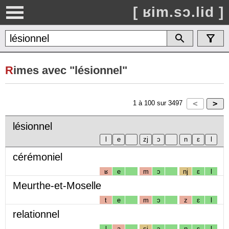
[ ʁim.sɔ.lid ]
R
imes avec "lésionnel"
1
à
100
sur
3497
lésionnel
cérémoniel
ʁ
e
m
ɔ
nj
ɛ
l
Meurthe-et-Moselle
t
e
m
ɔ
z
ɛ
l
relationnel
l
a
sj
ɔ
n
ɛ
l