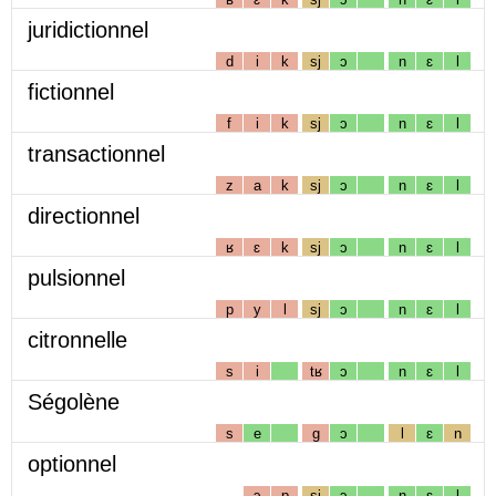
juridictionnel
d
i
k
sj
ɔ
n
ɛ
l
fictionnel
f
i
k
sj
ɔ
n
ɛ
l
transactionnel
z
a
k
sj
ɔ
n
ɛ
l
directionnel
ʁ
ɛ
k
sj
ɔ
n
ɛ
l
pulsionnel
p
y
l
sj
ɔ
n
ɛ
l
citronnelle
s
i
tʁ
ɔ
n
ɛ
l
Ségolène
s
e
g
ɔ
l
ɛ
n
optionnel
ɔ
p
sj
ɔ
n
ɛ
l