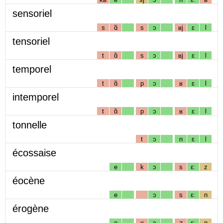
sensoriel
s
ɑ̃
s
ɔ
ʁj
ɛ
l
tensoriel
t
ɑ̃
s
ɔ
ʁj
ɛ
l
temporel
t
ɑ̃
p
ɔ
ʁ
ɛ
l
intemporel
t
ɑ̃
p
ɔ
ʁ
ɛ
l
tonnelle
t
ɔ
n
ɛ
l
écossaise
e
k
ɔ
s
ɛː
z
éocène
e
ɔ
s
ɛː
n
érogène
e
ʁ
ɔ
ʒ
ɛː
n