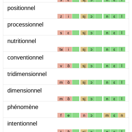
positionnel
z
i
sj
ɔ
n
ɛ
l
processionnel
s
ɛ
sj
ɔ
n
ɛ
l
nutritionnel
tʁ
i
sj
ɔ
n
ɛ
l
conventionnel
v
ɑ̃
sj
ɔ
n
ɛ
l
tridimensionnel
m
ɑ̃
sj
ɔ
n
ɛ
l
dimensionnel
m
ɑ̃
sj
ɔ
n
ɛ
l
phénomène
f
e
n
ɔ
m
ɛ
n
intentionnel
t
ɑ̃
sj
ɔ
n
ɛ
l