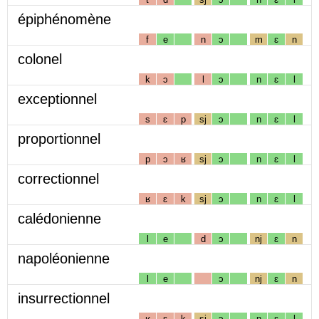
épiphénomène
f
e
n
ɔ
m
ɛ
n
colonel
k
ɔ
l
ɔ
n
ɛ
l
exceptionnel
s
ɛ
p
sj
ɔ
n
ɛ
l
proportionnel
p
ɔ
ʁ
sj
ɔ
n
ɛ
l
correctionnel
ʁ
ɛ
k
sj
ɔ
n
ɛ
l
calédonienne
l
e
d
ɔ
nj
ɛ
n
napoléonienne
l
e
ɔ
nj
ɛ
n
insurrectionnel
ʁ
ɛ
k
sj
ɔ
n
ɛ
l