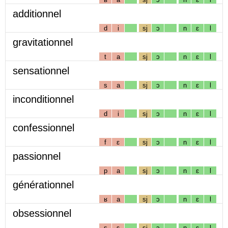
additionnel
d
i
sj
ɔ
n
ɛ
l
gravitationnel
t
a
sj
ɔ
n
ɛ
l
sensationnel
s
a
sj
ɔ
n
ɛ
l
inconditionnel
d
i
sj
ɔ
n
ɛ
l
confessionnel
f
ɛ
sj
ɔ
n
ɛ
l
passionnel
p
a
sj
ɔ
n
ɛ
l
générationnel
ʁ
a
sj
ɔ
n
ɛ
l
obsessionnel
s
ɛ
sj
ɔ
n
ɛ
l