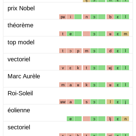
prix Nobel
pʁ
i
n
ɔ
b
ɛ
l
théorème
t
e
ɔ
ʁ
ɛ
m
top model
t
ɔ
p
m
ɔ
d
ɛ
l
vectoriel
v
ɛ
k
t
ɔ
ʁj
ɛ
l
Marc Aurèle
m
a
ʁ
k
ɔ
ʁ
ɛ
l
Roi-Soleil
ʁw
a
s
ɔ
l
ɛ
j
éolienne
e
ɔ
lj
ɛ
n
sectoriel
s
ɛ
k
t
ɔ
ʁj
ɛ
l