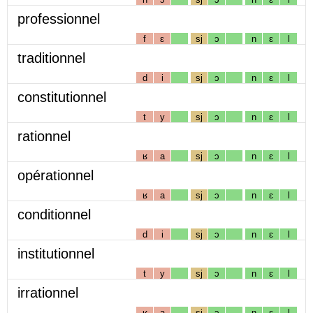
professionnel
f
ɛ
sj
ɔ
n
ɛ
l
traditionnel
d
i
sj
ɔ
n
ɛ
l
constitutionnel
t
y
sj
ɔ
n
ɛ
l
rationnel
ʁ
a
sj
ɔ
n
ɛ
l
opérationnel
ʁ
a
sj
ɔ
n
ɛ
l
conditionnel
d
i
sj
ɔ
n
ɛ
l
institutionnel
t
y
sj
ɔ
n
ɛ
l
irrationnel
ʁ
a
sj
ɔ
n
ɛ
l