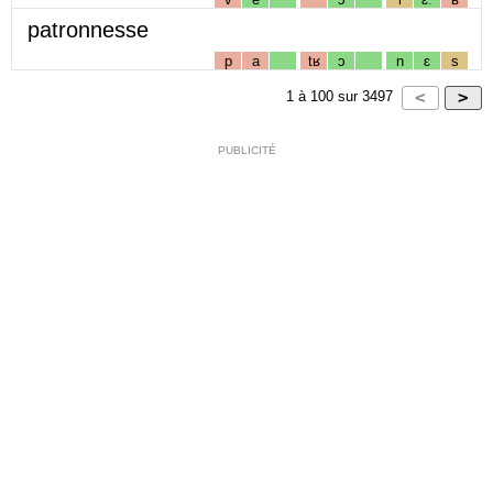
patronnesse
p
a
tʁ
ɔ
n
ɛ
s
1
à
100
sur
3497
PUBLICITÉ