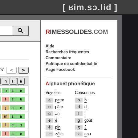
[ ʁim.sɔ.lid ]
R
IMESSOLIDES
.COM
Aide
Recherches fréquentes
Commentaire
Politique de confidentialité
Page Facebook
97
A
lphabet phonétique
n
ɛː
ʁ
Voyelles
Consonnes
t
ɛː
ʁ
a
p
a
tte
b
b
ɑ
p
â
te
d
d
j
ɛː
ʁ
ɑ̃
an
f
f
m
ɛː
ʁ
e
é
g
g
oût
l
ɛː
ʒ
ẽ
p
in
ʒ
J
f
ɛː
ʁ
ɛ
z
è
le
k
c
ou