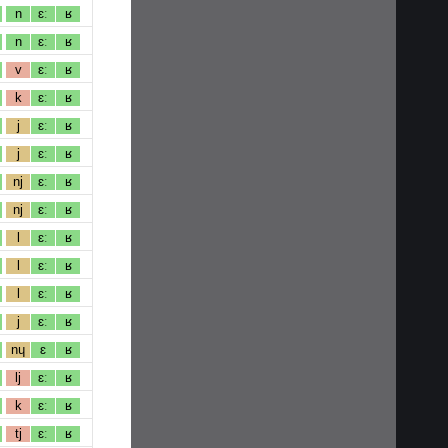
n
ɛː
ʁ
n
ɛː
ʁ
v
ɛː
ʁ
k
ɛː
ʁ
j
ɛː
ʁ
j
ɛː
ʁ
nj
ɛː
ʁ
nj
ɛː
ʁ
l
ɛː
ʁ
l
ɛː
ʁ
l
ɛː
ʁ
j
ɛː
ʁ
nɥ
ɛ
ʁ
lj
ɛː
ʁ
k
ɛː
ʁ
tj
ɛː
ʁ