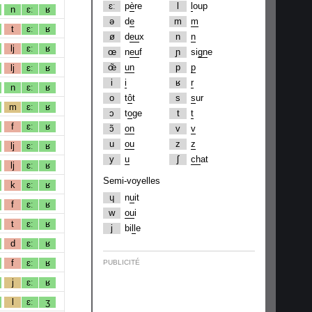
ɛː
p
è
re
l
l
oup
n
ɛː
ʁ
ə
d
e
m
m
t
ɛː
ʁ
ø
d
eu
x
n
n
lj
ɛː
ʁ
œ
n
eu
f
ɲ
si
gn
e
œ̃
un
p
p
lj
ɛː
ʁ
i
i
ʁ
r
n
ɛː
ʁ
o
t
ô
t
s
s
ur
m
ɛː
ʁ
ɔ
t
o
ge
t
t
f
ɛː
ʁ
ɔ̃
on
v
v
u
ou
z
z
lj
ɛː
ʁ
y
u
ʃ
ch
at
lj
ɛː
ʁ
Semi-voyelles
k
ɛː
ʁ
ɥ
n
u
it
f
ɛː
ʁ
w
ou
i
t
ɛː
ʁ
j
bi
ll
e
d
ɛː
ʁ
f
ɛː
ʁ
PUBLICITÉ
j
ɛː
ʁ
l
ɛː
ʒ