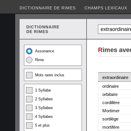
DICTIONNAIRE DE RIMES
CHAMPS LEXICAUX
DICTIONNAIRE
DE RIMES
R
imes avec
Assonance
Rime
Mots rares inclus
extraordinaire
ordinaire
1 Syllabe
orbitaire
2 Syllabes
cordillère
3 Syllabes
Mortimer
4 Syllabes
sortilège
5 et plus
mortifère