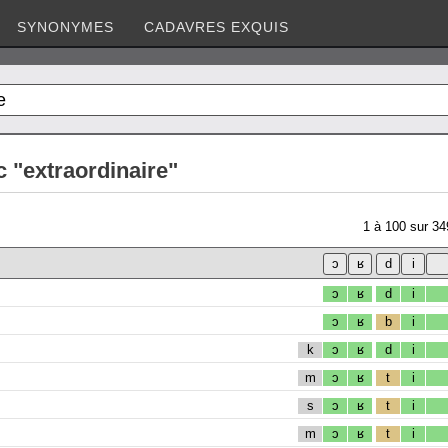
SYNONYMES
CADAVRES EXQUIS
 "extraordinaire"
1
à
100
sur
34
ɔ
ʁ
d
i
ɔ
ʁ
b
i
k
ɔ
ʁ
d
i
m
ɔ
ʁ
t
i
s
ɔ
ʁ
t
i
m
ɔ
ʁ
t
i