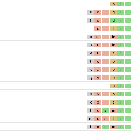
b
i
s
ɑ̃
g
i
f
ɛ
d
i
ɑ̃
t
i
p
ɛː
tʁ
i
s
u
fʁ
i
ʁ
u
t
i
t
o
p
i
k
a
p
i
ʒ
y
b
i
p
i
p
y
p
i
k
ɔ̃
t
i
f
u
ʁ
m
i
m
u
s
t
i
t
ɛ
ʁ
m
i