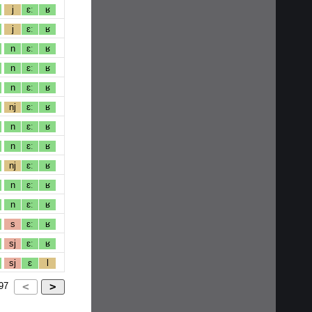
j
ɛː
ʁ
j
ɛː
ʁ
n
ɛː
ʁ
n
ɛː
ʁ
n
ɛː
ʁ
nj
ɛː
ʁ
n
ɛː
ʁ
n
ɛː
ʁ
nj
ɛː
ʁ
n
ɛː
ʁ
n
ɛː
ʁ
s
ɛː
ʁ
sj
ɛː
ʁ
sj
ɛ
l
97