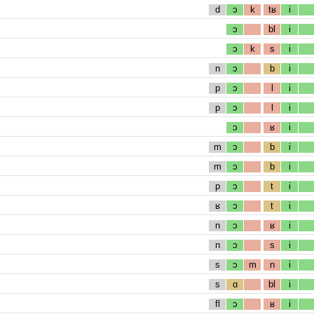
d
ɔ
k
tʁ
i
ɔ
bl
i
ɔ
k
s
i
n
ɔ
b
i
p
ɔ
l
i
p
ɔ
l
i
ɔ
ʁ
i
m
ɔ
b
i
m
ɔ
b
i
p
ɔ
t
i
ʁ
ɔ
t
i
n
ɔ
ʁ
i
n
ɔ
s
i
s
ɔ
m
n
i
s
ɑ
bl
i
fl
ɔ
ʁ
i