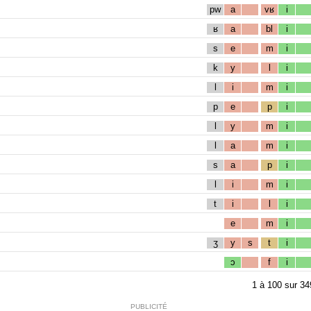
pw
a
vʁ
i
ʁ
a
bl
i
s
e
m
i
k
y
l
i
l
i
m
i
p
e
p
i
l
y
m
i
l
a
m
i
s
a
p
i
l
i
m
i
t
i
l
i
e
m
i
ʒ
y
s
t
i
ɔ
f
i
1
à
100
sur
34
PUBLICITÉ