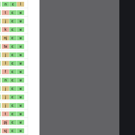
n
ɛ
l
t
ɛː
ʁ
j
ɛː
ʁ
k
ɛː
ʁ
nj
ɛː
ʁ
tʁ
ɛː
ʁ
j
ɛː
ʁ
l
ɛː
ʁ
f
ɛː
ʁ
n
ɛː
ʁ
j
ɛː
ʁ
j
ɛː
ʁ
j
ɛː
ʁ
t
ɛː
ʁ
pj
ɛː
ʁ
sj
ɛː
ʁ