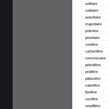
solitaire
solidaire
autoritaire
majoritaire
policière
prioritaire
conifère
carbonifère
commissaire
pétrolifère
prolifère
pâtissière
calorifère
florifère
vocifère
serpillière