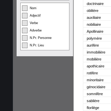
doctrinaire
Nom
oblitère
Adjectif
auxiliaire
Verbe
nobiliaire
Adverbe
Apollinaire
N.Pr. Personne
polymère
aurifère
N.Pr. Lieu
immobilière
mobilière
apothicaire
rotifère
minoritaire
génocidaire
somnifère
sablière
florilège