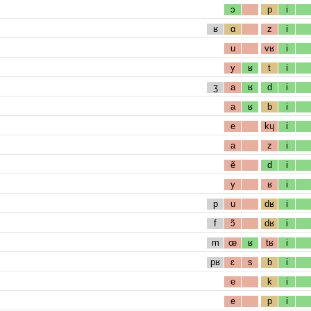
ɔ
p
i
ʁ
ɑ
z
i
u
vʁ
i
y
ʁ
t
i
ʒ
a
ʁ
d
i
a
ʁ
b
i
e
kɥ
i
a
z
i
ẽ
d
i
y
ʁ
i
p
u
dʁ
i
f
ɔ̃
dʁ
i
m
œ
ʁ
tʁ
i
pʁ
ɛ
s
b
i
e
k
i
e
p
i