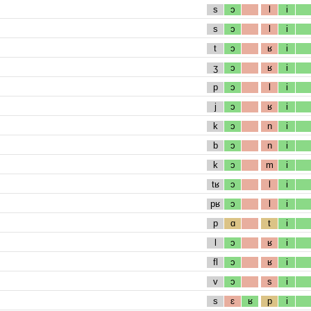
s
ɔ
l
i
s
ɔ
l
i
t
ɔ
ʁ
i
ʒ
ɔ
ʁ
i
p
ɔ
l
i
j
ɔ
ʁ
i
k
ɔ
n
i
b
ɔ
n
i
k
ɔ
m
i
tʁ
ɔ
l
i
pʁ
ɔ
l
i
p
ɑ
t
i
l
ɔ
ʁ
i
fl
ɔ
ʁ
i
v
ɔ
s
i
s
ɛ
ʁ
p
i