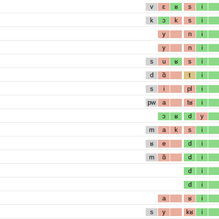
v
ɛ
ʁ
s
i
k
ɔ
k
s
i
y
n
i
y
n
i
s
u
ʁ
s
i
d
ɑ̃
t
i
s
i
pl
i
pw
a
tʁ
i
ɔ
ʁ
d
y
m
a
k
s
i
ʁ
e
d
i
m
ɑ̃
d
i
d
i
d
i
a
ʁ
i
s
y
kʁ
i