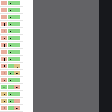
n
ɛ
l
n
ɛ
l
v
ɛ
l
ʃ
ɛ
l
t
ɛ
l
ʒ
ɛ
l
ʃ
ɛ
l
d
ɛ
l
ʃ
ɛ
l
l
ɛː
ʒ
t
ɛ
n
z
ɛ
l
sj
ɛː
ʁ
s
ɛ
l
s
ɛ
t
f
ɛː
ʁ