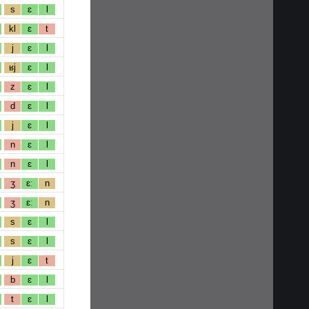
s
ɛ
l
kl
ɛ
t
j
ɛ
l
ʁj
ɛ
l
z
ɛ
l
d
ɛ
l
j
ɛ
l
n
ɛ
l
n
ɛ
l
ʒ
ɛː
n
ʒ
ɛː
n
s
ɛ
l
s
ɛ
l
j
ɛ
t
b
ɛ
l
t
ɛ
l