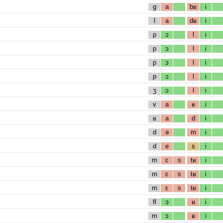
g
a
bʁ
i
l
a
dʁ
i
p
ɔ
l
i
p
ɔ
l
i
p
ɔ
l
i
p
ɔ
l
i
ʒ
ɔ
l
i
v
a
ʁ
i
ʁ
a
d
i
d
ə
m
i
d
e
s
i
m
ɛ
s
tʁ
i
m
ɛ
s
tʁ
i
m
ɛ
s
tʁ
i
fl
ɔ
ʁ
i
m
ɔ
ʁ
i