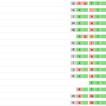
p
ɛ
ʁ
f
i
ʁ
ɔ
i
t
ɔ
n
i
m
ɔ
ʁ
i
dj
ɔ
n
i
ɔ
p
s
i
k
ɔ
t
i
fl
ɔ
ʁ
i
t
ɔ
ʁ
i
l
ɔ
s
i
ʒ
y
d
i
k
ɔ
ʁ
i
f
i
ẽ
f
i
m
a
tʁ
i
k
a
tʁ
i