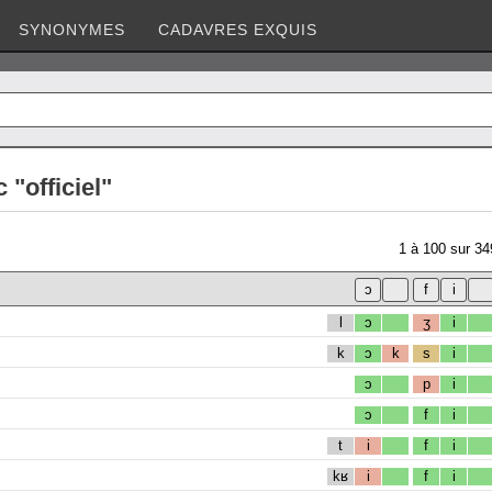
SYNONYMES
CADAVRES EXQUIS
 "officiel"
1
à
100
sur
34
l
ɔ
ʒ
i
k
ɔ
k
s
i
ɔ
p
i
ɔ
f
i
t
i
f
i
kʁ
i
f
i