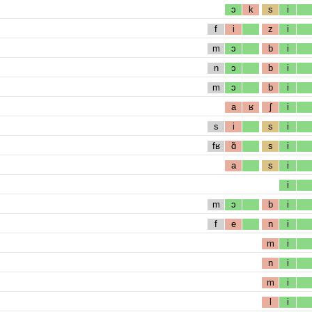
ɔ
k
s
i
f
i
z
i
m
ɔ
b
i
n
ɔ
b
i
m
ɔ
b
i
a
ʁ
ʃ
i
s
i
s
i
fʁ
ɑ̃
s
i
a
s
i
i
m
ɔ
b
i
f
e
n
i
m
i
n
i
m
i
l
i