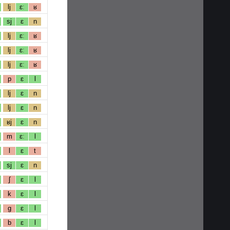
lj
ɛː
ʁ
sj
ɛ
n
lj
ɛː
ʁ
lj
ɛː
ʁ
lj
ɛː
ʁ
p
ɛ
l
lj
ɛ
n
lj
ɛ
n
ʁj
ɛ
n
m
ɛː
l
l
ɛ
t
sj
ɛ
n
ʃ
ɛ
l
k
ɛ
l
g
ɛ
l
b
ɛ
l