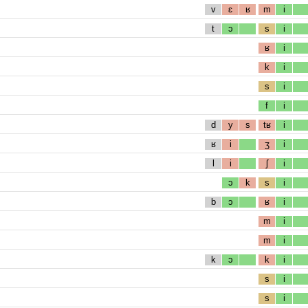
v
ɛ
ʁ
m
i
t
ɔ
s
i
ʁ
i
k
i
s
i
f
i
d
y
s
tʁ
i
ʁ
i
ʒ
i
l
i
ʃ
i
ɔ
k
s
i
b
ɔ
ʁ
i
m
i
m
i
k
ɔ
k
i
s
i
s
i