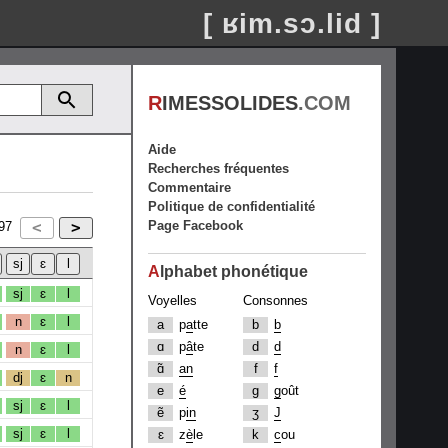
[ ʁim.sɔ.lid ]
R
IMESSOLIDES
.COM
Aide
Recherches fréquentes
Commentaire
Politique de confidentialité
Page Facebook
97
A
lphabet phonétique
sj
ɛ
l
Voyelles
Consonnes
n
ɛ
l
a
p
a
tte
b
b
ɑ
p
â
te
d
d
n
ɛ
l
ɑ̃
an
f
f
dj
ɛ
n
e
é
g
g
oût
sj
ɛ
l
ẽ
p
in
ʒ
J
sj
ɛ
l
ɛ
z
è
le
k
c
ou