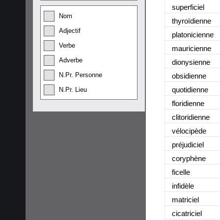
superficiel
Nom
thyroïdienne
Adjectif
platonicienne
Verbe
mauricienne
Adverbe
dionysienne
N.Pr. Personne
obsidienne
quotidienne
N.Pr. Lieu
floridienne
clitoridienne
vélocipède
préjudiciel
coryphène
ficelle
infidèle
matriciel
cicatriciel