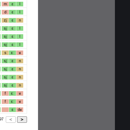
m
ɛ
l
d
ɛ
l
zj
ɛ
n
sj
ɛ
l
sj
ɛ
l
sj
ɛ
l
s
ɛː
ʁ
sj
ɛ
n
sj
ɛ
n
sj
ɛ
n
sj
ɛ
n
f
ɛː
ʁ
f
ɛː
ʁ
ɛ
dʁ
97