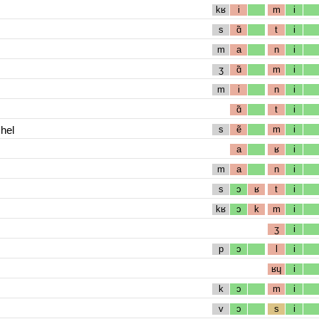
kʁ
i
m
i
s
ɑ̃
t
i
m
a
n
i
ʒ
ɑ̃
m
i
m
i
n
i
ɑ̃
t
i
hel
s
ẽ
m
i
a
ʁ
i
m
a
n
i
s
ɔ
ʁ
t
i
kʁ
ɔ
k
m
i
ʒ
i
p
ɔ
l
i
ʁɥ
i
k
ɔ
m
i
v
ɔ
s
i