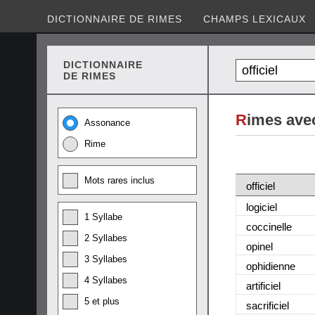
DICTIONNAIRE DE RIMES
CHAMPS LEXICAUX
DICTIONNAIRE
DE RIMES
R
imes avec
Assonance
Rime
Mots rares inclus
officiel
logiciel
1 Syllabe
coccinelle
2 Syllabes
opinel
3 Syllabes
ophidienne
4 Syllabes
artificiel
5 et plus
sacrificiel