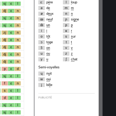
ɛː
p
è
re
l
l
oup
sj
ɛ
l
ə
d
e
m
m
dj
ɛ
n
ø
d
eu
x
n
n
sj
ɛ
n
œ
n
eu
f
ɲ
si
gn
e
œ̃
un
p
p
sj
ɛ
n
i
i
ʁ
r
zj
ɛ
n
o
t
ô
t
s
s
ur
dj
ɛ
n
ɔ
t
o
ge
t
t
dj
ɛ
n
ɔ̃
on
v
v
u
ou
z
z
dj
ɛ
n
y
u
ʃ
ch
at
dj
ɛ
n
Semi-voyelles
p
ɛ
d
ɥ
n
u
it
sj
ɛ
l
w
ou
i
f
ɛ
n
j
bi
ll
e
s
ɛ
l
d
ɛ
l
PUBLICITÉ
sj
ɛ
l
sj
ɛ
l