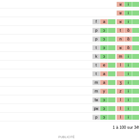
ʁ
i
ʁ
i
f
a
ʁ
i
p
ɔ
t
ɑ̃
p
ɔ
n
ɑ̃
t
ɔ
ʁ
ɑ̃
k
ɔ
m
i
t
e
l
i
t
a
i
m
a
ʒ
i
m
y
z
i
tʁ
ɔ
l
i
pʁ
ɔ
l
i
p
ɔ
l
i
1
à
100
sur
34
PUBLICITÉ