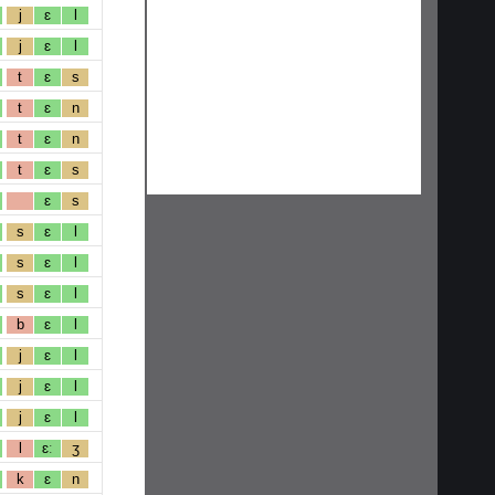
j
ɛ
l
j
ɛ
l
t
ɛ
s
t
ɛ
n
t
ɛ
n
t
ɛ
s
ɛ
s
s
ɛ
l
s
ɛ
l
s
ɛ
l
b
ɛ
l
j
ɛ
l
j
ɛ
l
j
ɛ
l
l
ɛː
ʒ
k
ɛ
n