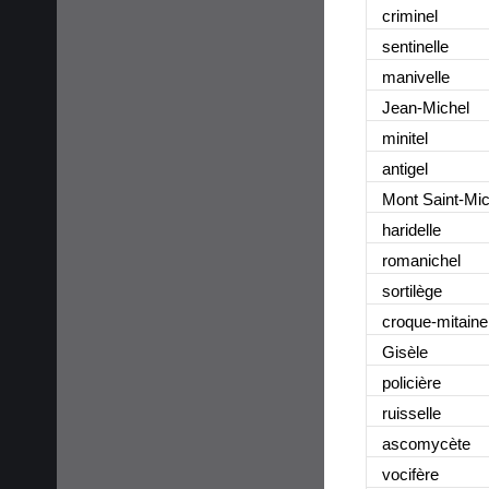
criminel
sentinelle
manivelle
Jean-Michel
minitel
antigel
Mont Saint-Mic
haridelle
romanichel
sortilège
croque-mitaine
Gisèle
policière
ruisselle
ascomycète
vocifère