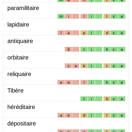
paramilitaire
m
i
l
i
t
ɛː
ʁ
lapidaire
l
a
p
i
d
ɛː
ʁ
antiquaire
ɑ̃
t
i
k
ɛː
ʁ
orbitaire
ɔ
ʁ
b
i
t
ɛː
ʁ
reliquaire
ʁ
ə
l
i
k
ɛː
ʁ
Tibère
t
i
b
ɛː
ʁ
héréditaire
ʁ
e
d
i
t
ɛː
ʁ
dépositaire
p
o
z
i
t
ɛː
ʁ