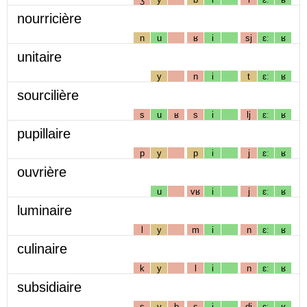
nourricière
n
u
ʁ
i
sj
ɛː
ʁ
unitaire
y
n
i
t
ɛː
ʁ
sourcilière
s
u
ʁ
s
i
lj
ɛː
ʁ
pupillaire
p
y
p
i
j
ɛː
ʁ
ouvrière
u
vʁ
i
j
ɛː
ʁ
luminaire
l
y
m
i
n
ɛː
ʁ
culinaire
k
y
l
i
n
ɛː
ʁ
subsidiaire
s
y
b
s
i
dj
ɛː
ʁ