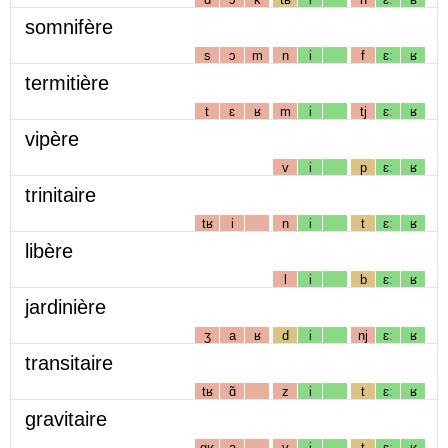
somnifère
s
ɔ
m
n
i
f
ɛː
ʁ
termitière
t
ɛ
ʁ
m
i
tj
ɛː
ʁ
vipère
v
i
p
ɛː
ʁ
trinitaire
tʁ
i
n
i
t
ɛː
ʁ
libère
l
i
b
ɛː
ʁ
jardinière
ʒ
a
ʁ
d
i
nj
ɛː
ʁ
transitaire
tʁ
ɑ̃
z
i
t
ɛː
ʁ
gravitaire
gʁ
a
v
i
t
ɛː
ʁ