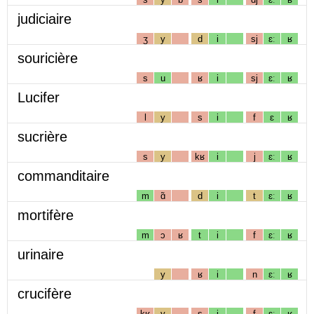
judiciaire
ʒ
y
d
i
sj
ɛː
ʁ
souricière
s
u
ʁ
i
sj
ɛː
ʁ
Lucifer
l
y
s
i
f
ɛ
ʁ
sucrière
s
y
kʁ
i
j
ɛː
ʁ
commanditaire
m
ɑ̃
d
i
t
ɛː
ʁ
mortifère
m
ɔ
ʁ
t
i
f
ɛː
ʁ
urinaire
y
ʁ
i
n
ɛː
ʁ
crucifère
kʁ
y
s
i
f
ɛː
ʁ