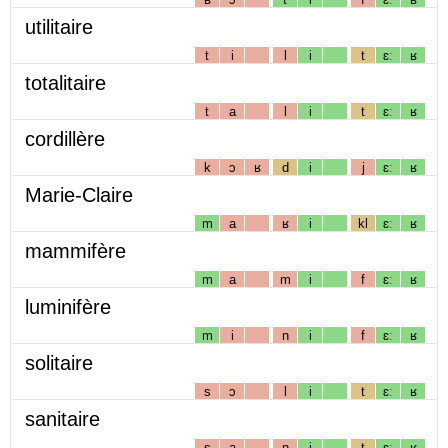
utilitaire
t
i
l
i
t
ɛː
ʁ
totalitaire
t
a
l
i
t
ɛː
ʁ
cordillère
k
ɔ
ʁ
d
i
j
ɛː
ʁ
Marie-Claire
m
a
ʁ
i
kl
ɛː
ʁ
mammifère
m
a
m
i
f
ɛː
ʁ
luminifère
m
i
n
i
f
ɛː
ʁ
solitaire
s
ɔ
l
i
t
ɛː
ʁ
sanitaire
s
a
n
i
t
ɛː
ʁ