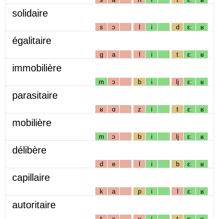
solidaire
s
ɔ
l
i
d
ɛː
ʁ
égalitaire
g
a
l
i
t
ɛː
ʁ
immobilière
m
ɔ
b
i
lj
ɛː
ʁ
parasitaire
ʁ
ɑ
z
i
t
ɛː
ʁ
mobilière
m
ɔ
b
i
lj
ɛː
ʁ
délibère
d
e
l
i
b
ɛː
ʁ
capillaire
k
a
p
i
l
ɛː
ʁ
autoritaire
t
ɔ
ʁ
i
t
ɛː
ʁ