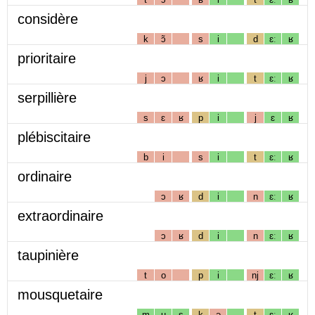
considère
k
ɔ̃
s
i
d
ɛː
ʁ
prioritaire
j
ɔ
ʁ
i
t
ɛː
ʁ
serpillière
s
ɛ
ʁ
p
i
j
ɛ
ʁ
plébiscitaire
b
i
s
i
t
ɛː
ʁ
ordinaire
ɔ
ʁ
d
i
n
ɛː
ʁ
extraordinaire
ɔ
ʁ
d
i
n
ɛː
ʁ
taupinière
t
o
p
i
nj
ɛː
ʁ
mousquetaire
m
u
s
k
ə
t
ɛː
ʁ