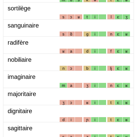
sortilège
s
ɔ
ʁ
t
i
l
ɛː
ʒ
sanguinaire
s
ɑ̃
g
i
n
ɛː
ʁ
radifère
ʁ
a
d
i
f
ɛː
ʁ
nobiliaire
n
ɔ
b
i
lj
ɛː
ʁ
imaginaire
m
a
ʒ
i
n
ɛː
ʁ
majoritaire
ʒ
ɔ
ʁ
i
t
ɛː
ʁ
dignitaire
d
i
ɲ
i
t
ɛː
ʁ
sagittaire
s
a
ʒ
i
t
ɛː
ʁ