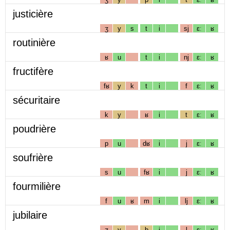
justicière
ʒ
y
s
t
i
sj
ɛː
ʁ
routinière
ʁ
u
t
i
nj
ɛː
ʁ
fructifère
fʁ
y
k
t
i
f
ɛː
ʁ
sécuritaire
k
y
ʁ
i
t
ɛː
ʁ
poudrière
p
u
dʁ
i
j
ɛː
ʁ
soufrière
s
u
fʁ
i
j
ɛː
ʁ
fourmilière
f
u
ʁ
m
i
lj
ɛː
ʁ
jubilaire
ʒ
y
b
i
l
ɛː
ʁ