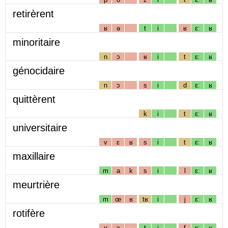
retirèrent
ʁ
ə
t
i
ʁ
ɛː
ʁ
minoritaire
n
ɔ
ʁ
i
t
ɛː
ʁ
génocidaire
n
ɔ
s
i
d
ɛː
ʁ
quittèrent
k
i
t
ɛː
ʁ
universitaire
v
ɛ
ʁ
s
i
t
ɛː
ʁ
maxillaire
m
a
k
s
i
l
ɛː
ʁ
meurtrière
m
œ
ʁ
tʁ
i
j
ɛː
ʁ
rotifère
ʁ
ɔ
t
i
f
ɛː
ʁ