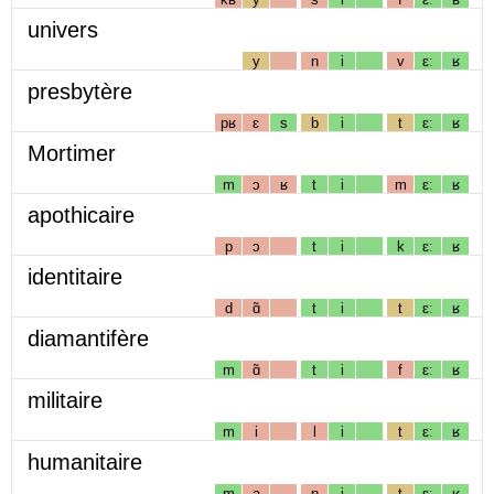
univers
y
n
i
v
ɛː
ʁ
presbytère
pʁ
ɛ
s
b
i
t
ɛː
ʁ
Mortimer
m
ɔ
ʁ
t
i
m
ɛː
ʁ
apothicaire
p
ɔ
t
i
k
ɛː
ʁ
identitaire
d
ɑ̃
t
i
t
ɛː
ʁ
diamantifère
m
ɑ̃
t
i
f
ɛː
ʁ
militaire
m
i
l
i
t
ɛː
ʁ
humanitaire
m
a
n
i
t
ɛː
ʁ