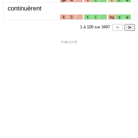
continuèrent
k
ɔ̃
t
i
nɥ
ɛ
ʁ
1
à
100
sur
3497
PUBLICITÉ