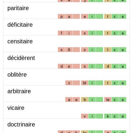
paritaire
p
a
ʁ
i
t
ɛː
ʁ
déficitaire
f
i
s
i
t
ɛː
ʁ
censitaire
s
ɑ̃
s
i
t
ɛː
ʁ
décidèrent
d
e
s
i
d
ɛː
ʁ
oblitère
ɔ
bl
i
t
ɛː
ʁ
arbitraire
a
ʁ
b
i
tʁ
ɛː
ʁ
vicaire
v
i
k
ɛː
ʁ
doctrinaire
d
ɔ
k
tʁ
i
n
ɛː
ʁ