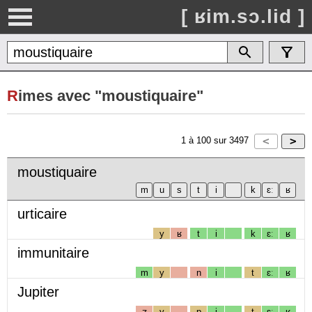
[ ʁim.sɔ.lid ]
R
imes avec "moustiquaire"
1
à
100
sur
3497
moustiquaire
urticaire
y
ʁ
t
i
k
ɛː
ʁ
immunitaire
m
y
n
i
t
ɛː
ʁ
Jupiter
ʒ
y
p
i
t
ɛː
ʁ