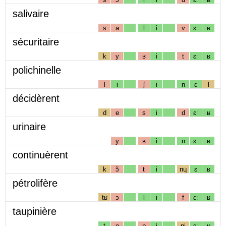
salivaire
s
a
l
i
v
ɛː
ʁ
sécuritaire
k
y
ʁ
i
t
ɛː
ʁ
polichinelle
l
i
ʃ
i
n
ɛ
l
décidèrent
d
e
s
i
d
ɛː
ʁ
urinaire
y
ʁ
i
n
ɛː
ʁ
continuèrent
k
ɔ̃
t
i
nɥ
ɛ
ʁ
pétrolifère
tʁ
ɔ
l
i
f
ɛː
ʁ
taupinière
t
o
p
i
nj
ɛː
ʁ