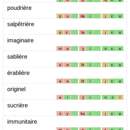
poudrière
p
u
dʁ
i
j
ɛː
ʁ
salpêtrière
p
ɛː
tʁ
i
j
ɛː
ʁ
imaginaire
m
a
ʒ
i
n
ɛː
ʁ
sablière
s
ɑ
bl
i
j
ɛː
ʁ
érablière
ʁ
a
bl
i
j
ɛː
ʁ
originel
ʁ
i
ʒ
i
n
ɛ
l
sucrière
s
y
kʁ
i
j
ɛː
ʁ
immunitaire
m
y
n
i
t
ɛː
ʁ