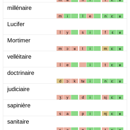
millénaire
m
i
l
e
n
ɛː
ʁ
Lucifer
l
y
s
i
f
ɛ
ʁ
Mortimer
m
ɔ
ʁ
t
i
m
ɛː
ʁ
velléitaire
l
e
i
t
ɛː
ʁ
doctrinaire
d
ɔ
k
tʁ
i
n
ɛː
ʁ
judiciaire
ʒ
y
d
i
sj
ɛː
ʁ
sapinière
s
a
p
i
nj
ɛː
ʁ
sanitaire
s
a
n
i
t
ɛː
ʁ