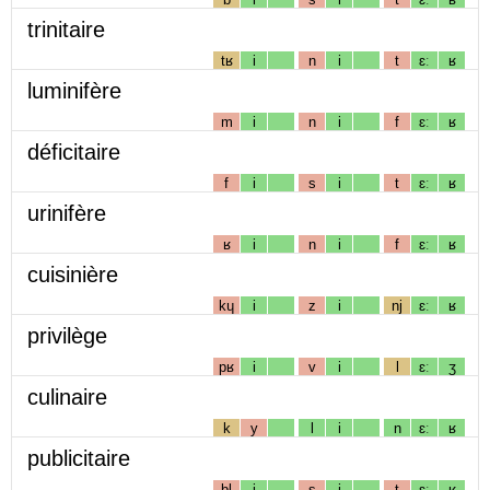
trinitaire
tʁ
i
n
i
t
ɛː
ʁ
luminifère
m
i
n
i
f
ɛː
ʁ
déficitaire
f
i
s
i
t
ɛː
ʁ
urinifère
ʁ
i
n
i
f
ɛː
ʁ
cuisinière
kɥ
i
z
i
nj
ɛː
ʁ
privilège
pʁ
i
v
i
l
ɛː
ʒ
culinaire
k
y
l
i
n
ɛː
ʁ
publicitaire
bl
i
s
i
t
ɛː
ʁ