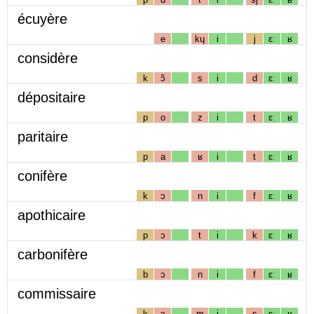
écuyère
e
kɥ
i
j
ɛː
ʁ
considère
k
ɔ̃
s
i
d
ɛː
ʁ
dépositaire
p
o
z
i
t
ɛː
ʁ
paritaire
p
a
ʁ
i
t
ɛː
ʁ
conifère
k
ɔ
n
i
f
ɛː
ʁ
apothicaire
p
ɔ
t
i
k
ɛː
ʁ
carbonifère
b
ɔ
n
i
f
ɛː
ʁ
commissaire
k
ɔ
m
i
s
ɛː
ʁ