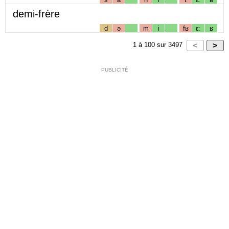
demi-frère
d
ə
m
i
fʁ
ɛː
ʁ
1
à
100
sur
3497
PUBLICITÉ