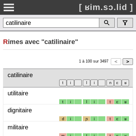
[ ʁim.sɔ.lid ]
R
imes avec "catilinaire"
1
à
100
sur
3497
catilinaire
utilitaire
t
i
l
i
t
ɛː
ʁ
dignitaire
d
i
ɲ
i
t
ɛː
ʁ
militaire
m
i
l
i
t
ɛː
ʁ