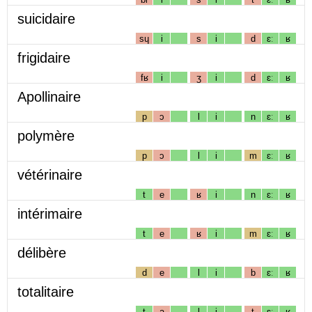
suicidaire
sɥ
i
s
i
d
ɛː
ʁ
frigidaire
fʁ
i
ʒ
i
d
ɛː
ʁ
Apollinaire
p
ɔ
l
i
n
ɛː
ʁ
polymère
p
ɔ
l
i
m
ɛː
ʁ
vétérinaire
t
e
ʁ
i
n
ɛː
ʁ
intérimaire
t
e
ʁ
i
m
ɛː
ʁ
délibère
d
e
l
i
b
ɛː
ʁ
totalitaire
t
a
l
i
t
ɛː
ʁ