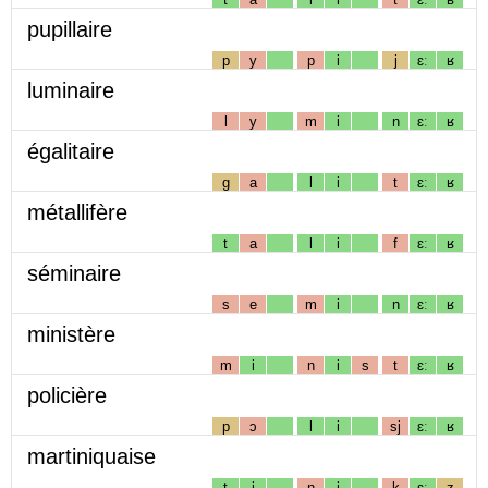
pupillaire
p
y
p
i
j
ɛː
ʁ
luminaire
l
y
m
i
n
ɛː
ʁ
égalitaire
g
a
l
i
t
ɛː
ʁ
métallifère
t
a
l
i
f
ɛː
ʁ
séminaire
s
e
m
i
n
ɛː
ʁ
ministère
m
i
n
i
s
t
ɛː
ʁ
policière
p
ɔ
l
i
sj
ɛː
ʁ
martiniquaise
t
i
n
i
k
ɛː
z