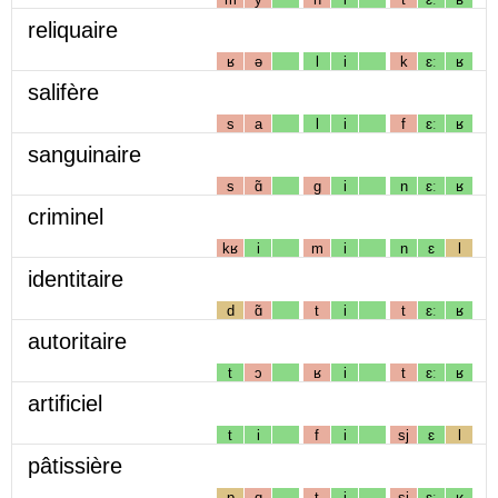
reliquaire
ʁ
ə
l
i
k
ɛː
ʁ
salifère
s
a
l
i
f
ɛː
ʁ
sanguinaire
s
ɑ̃
g
i
n
ɛː
ʁ
criminel
kʁ
i
m
i
n
ɛ
l
identitaire
d
ɑ̃
t
i
t
ɛː
ʁ
autoritaire
t
ɔ
ʁ
i
t
ɛː
ʁ
artificiel
t
i
f
i
sj
ɛ
l
pâtissière
p
ɑ
t
i
sj
ɛː
ʁ