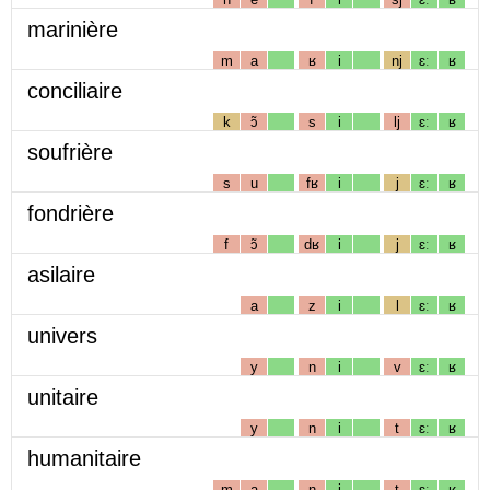
marinière
m
a
ʁ
i
nj
ɛː
ʁ
conciliaire
k
ɔ̃
s
i
lj
ɛː
ʁ
soufrière
s
u
fʁ
i
j
ɛː
ʁ
fondrière
f
ɔ̃
dʁ
i
j
ɛː
ʁ
asilaire
a
z
i
l
ɛː
ʁ
univers
y
n
i
v
ɛː
ʁ
unitaire
y
n
i
t
ɛː
ʁ
humanitaire
m
a
n
i
t
ɛː
ʁ