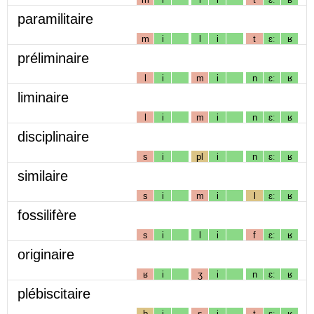
paramilitaire
m
i
l
i
t
ɛː
ʁ
préliminaire
l
i
m
i
n
ɛː
ʁ
liminaire
l
i
m
i
n
ɛː
ʁ
disciplinaire
s
i
pl
i
n
ɛː
ʁ
similaire
s
i
m
i
l
ɛː
ʁ
fossilifère
s
i
l
i
f
ɛː
ʁ
originaire
ʁ
i
ʒ
i
n
ɛː
ʁ
plébiscitaire
b
i
s
i
t
ɛː
ʁ