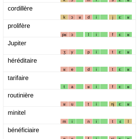
cordillère
k
ɔ
ʁ
d
i
j
ɛː
ʁ
prolifère
pʁ
ɔ
l
i
f
ɛː
ʁ
Jupiter
ʒ
y
p
i
t
ɛː
ʁ
héréditaire
ʁ
e
d
i
t
ɛː
ʁ
tarifaire
t
a
ʁ
i
f
ɛː
ʁ
routinière
ʁ
u
t
i
nj
ɛː
ʁ
minitel
m
i
n
i
t
ɛ
l
bénéficiaire
n
e
f
i
sj
ɛː
ʁ