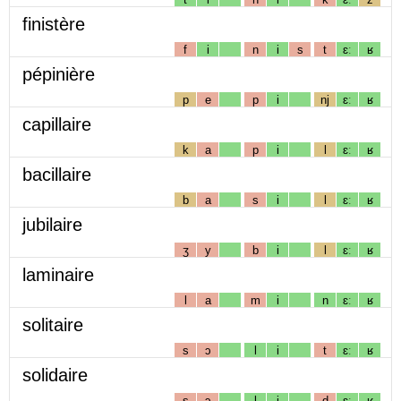
finistère
f
i
n
i
s
t
ɛː
ʁ
pépinière
p
e
p
i
nj
ɛː
ʁ
capillaire
k
a
p
i
l
ɛː
ʁ
bacillaire
b
a
s
i
l
ɛː
ʁ
jubilaire
ʒ
y
b
i
l
ɛː
ʁ
laminaire
l
a
m
i
n
ɛː
ʁ
solitaire
s
ɔ
l
i
t
ɛː
ʁ
solidaire
s
ɔ
l
i
d
ɛː
ʁ