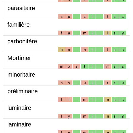
parasitaire
ʁ
ɑ
z
i
t
ɛː
ʁ
familière
f
a
m
i
lj
ɛː
ʁ
carbonifère
b
ɔ
n
i
f
ɛː
ʁ
Mortimer
m
ɔ
ʁ
t
i
m
ɛː
ʁ
minoritaire
n
ɔ
ʁ
i
t
ɛː
ʁ
préliminaire
l
i
m
i
n
ɛː
ʁ
luminaire
l
y
m
i
n
ɛː
ʁ
laminaire
l
a
m
i
n
ɛː
ʁ