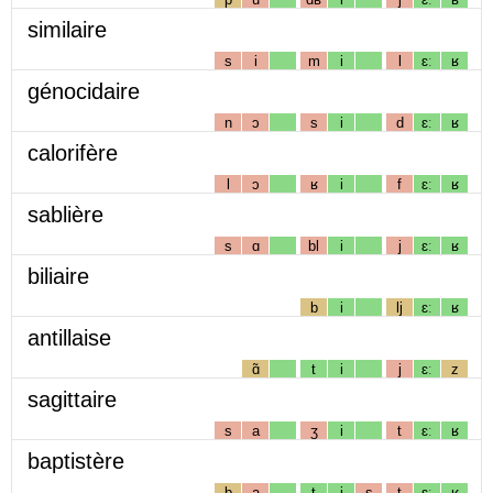
similaire
s
i
m
i
l
ɛː
ʁ
génocidaire
n
ɔ
s
i
d
ɛː
ʁ
calorifère
l
ɔ
ʁ
i
f
ɛː
ʁ
sablière
s
ɑ
bl
i
j
ɛː
ʁ
biliaire
b
i
lj
ɛː
ʁ
antillaise
ɑ̃
t
i
j
ɛː
z
sagittaire
s
a
ʒ
i
t
ɛː
ʁ
baptistère
b
a
t
i
s
t
ɛː
ʁ