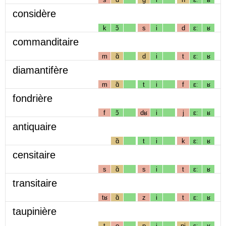
considère
k
ɔ̃
s
i
d
ɛː
ʁ
commanditaire
m
ɑ̃
d
i
t
ɛː
ʁ
diamantifère
m
ɑ̃
t
i
f
ɛː
ʁ
fondrière
f
ɔ̃
dʁ
i
j
ɛː
ʁ
antiquaire
ɑ̃
t
i
k
ɛː
ʁ
censitaire
s
ɑ̃
s
i
t
ɛː
ʁ
transitaire
tʁ
ɑ̃
z
i
t
ɛː
ʁ
taupinière
t
o
p
i
nj
ɛː
ʁ