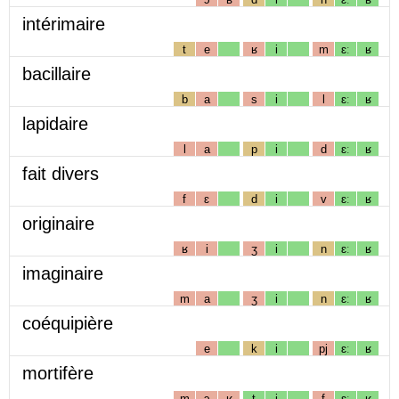
intérimaire
t
e
ʁ
i
m
ɛː
ʁ
bacillaire
b
a
s
i
l
ɛː
ʁ
lapidaire
l
a
p
i
d
ɛː
ʁ
fait divers
f
ɛ
d
i
v
ɛː
ʁ
originaire
ʁ
i
ʒ
i
n
ɛː
ʁ
imaginaire
m
a
ʒ
i
n
ɛː
ʁ
coéquipière
e
k
i
pj
ɛː
ʁ
mortifère
m
ɔ
ʁ
t
i
f
ɛː
ʁ