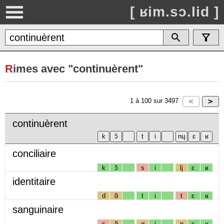
[ ʁim.sɔ.lid ]
R
imes avec "continuèrent"
1
à
100
sur
3497
continuèrent
conciliaire
k
ɔ̃
s
i
lj
ɛː
ʁ
identitaire
d
ɑ̃
t
i
t
ɛː
ʁ
sanguinaire
s
ɑ̃
g
i
n
ɛː
ʁ