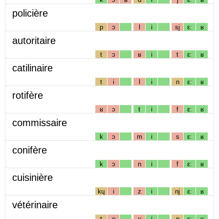
policière
p
ɔ
l
i
sj
ɛː
ʁ
autoritaire
t
ɔ
ʁ
i
t
ɛː
ʁ
catilinaire
t
i
l
i
n
ɛː
ʁ
rotifère
ʁ
ɔ
t
i
f
ɛː
ʁ
commissaire
k
ɔ
m
i
s
ɛː
ʁ
conifère
k
ɔ
n
i
f
ɛː
ʁ
cuisinière
kɥ
i
z
i
nj
ɛː
ʁ
vétérinaire
t
e
ʁ
i
n
ɛː
ʁ