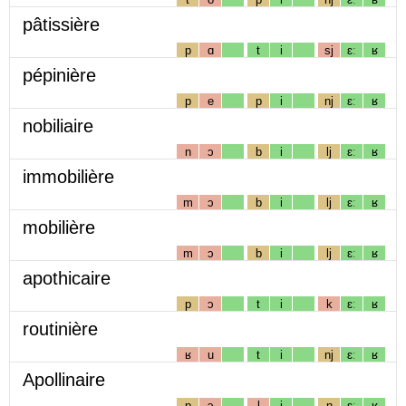
pâtissière
p
ɑ
t
i
sj
ɛː
ʁ
pépinière
p
e
p
i
nj
ɛː
ʁ
nobiliaire
n
ɔ
b
i
lj
ɛː
ʁ
immobilière
m
ɔ
b
i
lj
ɛː
ʁ
mobilière
m
ɔ
b
i
lj
ɛː
ʁ
apothicaire
p
ɔ
t
i
k
ɛː
ʁ
routinière
ʁ
u
t
i
nj
ɛː
ʁ
Apollinaire
p
ɔ
l
i
n
ɛː
ʁ