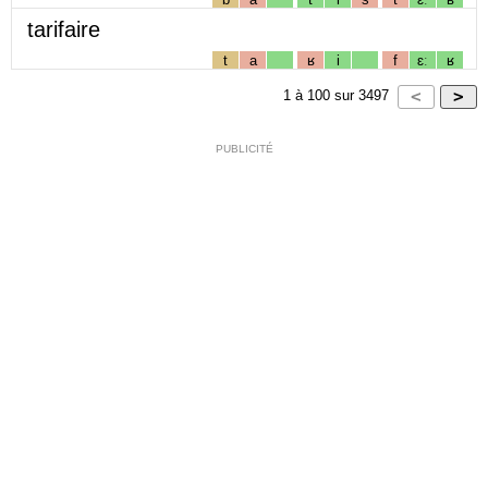
tarifaire
t
a
ʁ
i
f
ɛː
ʁ
1
à
100
sur
3497
PUBLICITÉ