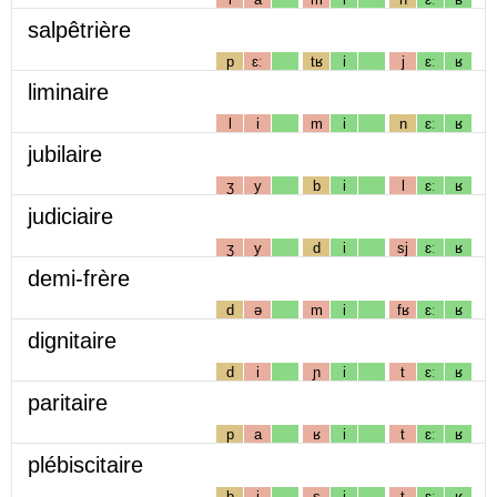
salpêtrière
p
ɛː
tʁ
i
j
ɛː
ʁ
liminaire
l
i
m
i
n
ɛː
ʁ
jubilaire
ʒ
y
b
i
l
ɛː
ʁ
judiciaire
ʒ
y
d
i
sj
ɛː
ʁ
demi-frère
d
ə
m
i
fʁ
ɛː
ʁ
dignitaire
d
i
ɲ
i
t
ɛː
ʁ
paritaire
p
a
ʁ
i
t
ɛː
ʁ
plébiscitaire
b
i
s
i
t
ɛː
ʁ