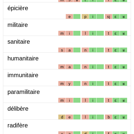
épicière
e
p
i
sj
ɛː
ʁ
militaire
m
i
l
i
t
ɛː
ʁ
sanitaire
s
a
n
i
t
ɛː
ʁ
humanitaire
m
a
n
i
t
ɛː
ʁ
immunitaire
m
y
n
i
t
ɛː
ʁ
paramilitaire
m
i
l
i
t
ɛː
ʁ
délibère
d
e
l
i
b
ɛː
ʁ
radifère
ʁ
a
d
i
f
ɛː
ʁ