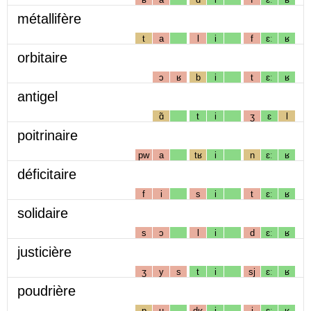
métallifère
t
a
l
i
f
ɛː
ʁ
orbitaire
ɔ
ʁ
b
i
t
ɛː
ʁ
antigel
ɑ̃
t
i
ʒ
ɛ
l
poitrinaire
pw
a
tʁ
i
n
ɛː
ʁ
déficitaire
f
i
s
i
t
ɛː
ʁ
solidaire
s
ɔ
l
i
d
ɛː
ʁ
justicière
ʒ
y
s
t
i
sj
ɛː
ʁ
poudrière
p
u
dʁ
i
j
ɛː
ʁ