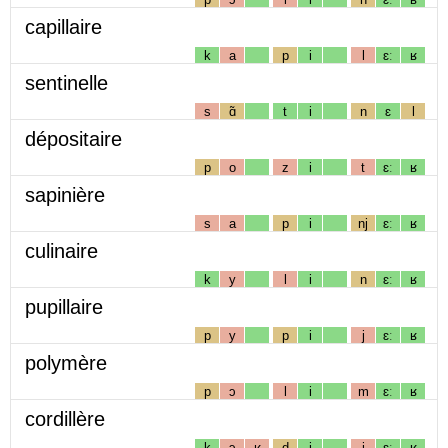
capillaire
k
a
p
i
l
ɛː
ʁ
sentinelle
s
ɑ̃
t
i
n
ɛ
l
dépositaire
p
o
z
i
t
ɛː
ʁ
sapinière
s
a
p
i
nj
ɛː
ʁ
culinaire
k
y
l
i
n
ɛː
ʁ
pupillaire
p
y
p
i
j
ɛː
ʁ
polymère
p
ɔ
l
i
m
ɛː
ʁ
cordillère
k
ɔ
ʁ
d
i
j
ɛː
ʁ