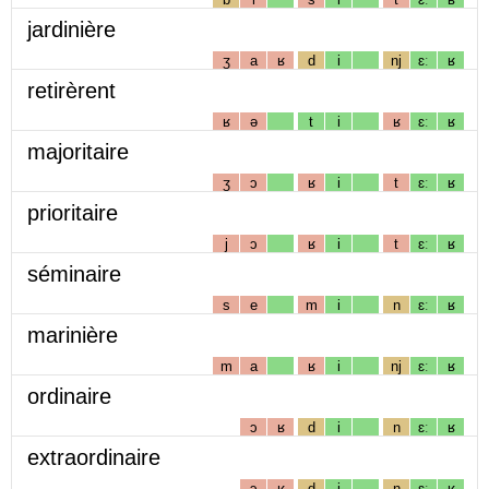
jardinière
ʒ
a
ʁ
d
i
nj
ɛː
ʁ
retirèrent
ʁ
ə
t
i
ʁ
ɛː
ʁ
majoritaire
ʒ
ɔ
ʁ
i
t
ɛː
ʁ
prioritaire
j
ɔ
ʁ
i
t
ɛː
ʁ
séminaire
s
e
m
i
n
ɛː
ʁ
marinière
m
a
ʁ
i
nj
ɛː
ʁ
ordinaire
ɔ
ʁ
d
i
n
ɛː
ʁ
extraordinaire
ɔ
ʁ
d
i
n
ɛː
ʁ