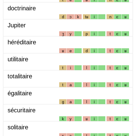
doctrinaire
d
ɔ
k
tʁ
i
n
ɛː
ʁ
Jupiter
ʒ
y
p
i
t
ɛː
ʁ
héréditaire
ʁ
e
d
i
t
ɛː
ʁ
utilitaire
t
i
l
i
t
ɛː
ʁ
totalitaire
t
a
l
i
t
ɛː
ʁ
égalitaire
g
a
l
i
t
ɛː
ʁ
sécuritaire
k
y
ʁ
i
t
ɛː
ʁ
solitaire
s
ɔ
l
i
t
ɛː
ʁ