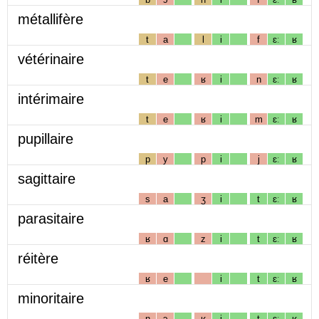
métallifère
t
a
l
i
f
ɛː
ʁ
vétérinaire
t
e
ʁ
i
n
ɛː
ʁ
intérimaire
t
e
ʁ
i
m
ɛː
ʁ
pupillaire
p
y
p
i
j
ɛː
ʁ
sagittaire
s
a
ʒ
i
t
ɛː
ʁ
parasitaire
ʁ
ɑ
z
i
t
ɛː
ʁ
réitère
ʁ
e
i
t
ɛː
ʁ
minoritaire
n
ɔ
ʁ
i
t
ɛː
ʁ