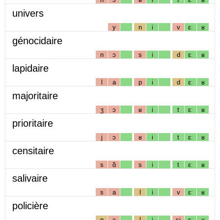
univers
y
n
i
v
ɛː
ʁ
génocidaire
n
ɔ
s
i
d
ɛː
ʁ
lapidaire
l
a
p
i
d
ɛː
ʁ
majoritaire
ʒ
ɔ
ʁ
i
t
ɛː
ʁ
prioritaire
j
ɔ
ʁ
i
t
ɛː
ʁ
censitaire
s
ɑ̃
s
i
t
ɛː
ʁ
salivaire
s
a
l
i
v
ɛː
ʁ
policière
p
ɔ
l
i
sj
ɛː
ʁ