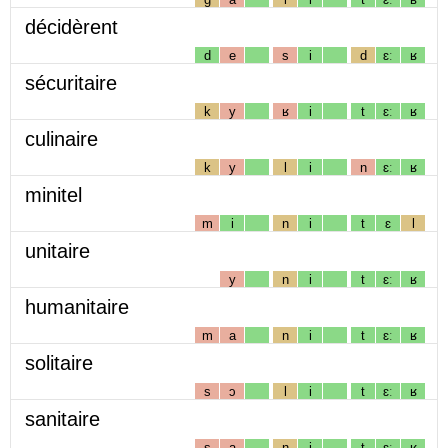
décidèrent
d
e
s
i
d
ɛː
ʁ
sécuritaire
k
y
ʁ
i
t
ɛː
ʁ
culinaire
k
y
l
i
n
ɛː
ʁ
minitel
m
i
n
i
t
ɛ
l
unitaire
y
n
i
t
ɛː
ʁ
humanitaire
m
a
n
i
t
ɛː
ʁ
solitaire
s
ɔ
l
i
t
ɛː
ʁ
sanitaire
s
a
n
i
t
ɛː
ʁ