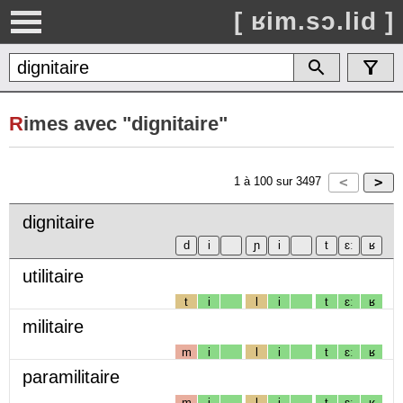
[ ʁim.sɔ.lid ]
R
imes avec "dignitaire"
1
à
100
sur
3497
dignitaire
utilitaire
t
i
l
i
t
ɛː
ʁ
militaire
m
i
l
i
t
ɛː
ʁ
paramilitaire
m
i
l
i
t
ɛː
ʁ