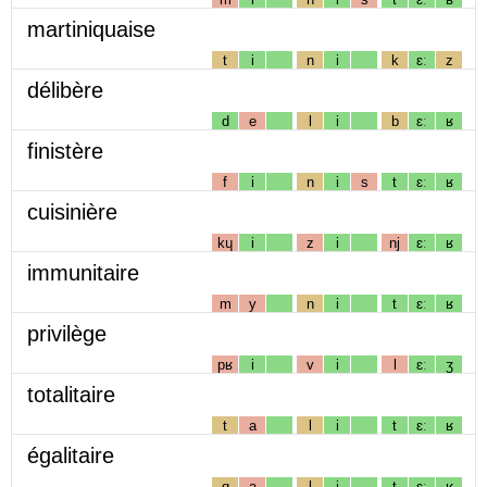
martiniquaise
t
i
n
i
k
ɛː
z
délibère
d
e
l
i
b
ɛː
ʁ
finistère
f
i
n
i
s
t
ɛː
ʁ
cuisinière
kɥ
i
z
i
nj
ɛː
ʁ
immunitaire
m
y
n
i
t
ɛː
ʁ
privilège
pʁ
i
v
i
l
ɛː
ʒ
totalitaire
t
a
l
i
t
ɛː
ʁ
égalitaire
g
a
l
i
t
ɛː
ʁ