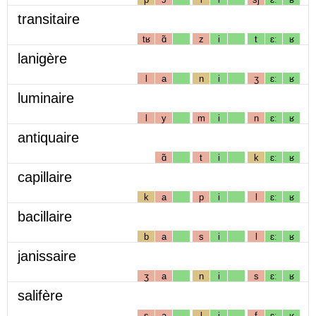
transitaire
tʁ
ɑ̃
z
i
t
ɛː
ʁ
lanigère
l
a
n
i
ʒ
ɛː
ʁ
luminaire
l
y
m
i
n
ɛː
ʁ
antiquaire
ɑ̃
t
i
k
ɛː
ʁ
capillaire
k
a
p
i
l
ɛː
ʁ
bacillaire
b
a
s
i
l
ɛː
ʁ
janissaire
ʒ
a
n
i
s
ɛː
ʁ
salifère
s
a
l
i
f
ɛː
ʁ