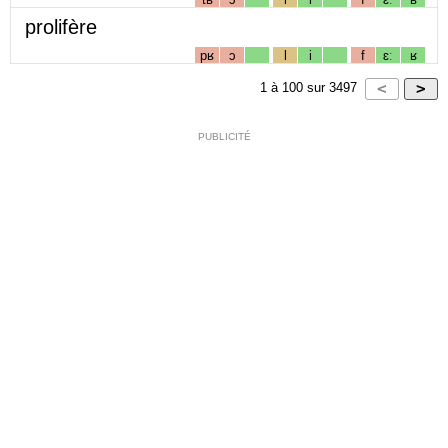
prolifère
pʁ
ɔ
l
i
f
ɛː
ʁ
1
à
100
sur
3497
PUBLICITÉ