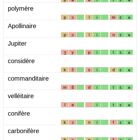
polymère
p
ɔ
l
i
m
ɛː
ʁ
Apollinaire
p
ɔ
l
i
n
ɛː
ʁ
Jupiter
ʒ
y
p
i
t
ɛː
ʁ
considère
k
ɔ̃
s
i
d
ɛː
ʁ
commanditaire
m
ɑ̃
d
i
t
ɛː
ʁ
velléitaire
l
e
i
t
ɛː
ʁ
conifère
k
ɔ
n
i
f
ɛː
ʁ
carbonifère
b
ɔ
n
i
f
ɛː
ʁ