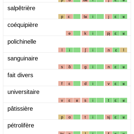
salpêtrière
p
ɛː
tʁ
i
j
ɛː
ʁ
coéquipière
e
k
i
pj
ɛː
ʁ
polichinelle
l
i
ʃ
i
n
ɛ
l
sanguinaire
s
ɑ̃
g
i
n
ɛː
ʁ
fait divers
f
ɛ
d
i
v
ɛː
ʁ
universitaire
v
ɛ
ʁ
s
i
t
ɛː
ʁ
pâtissière
p
ɑ
t
i
sj
ɛː
ʁ
pétrolifère
tʁ
ɔ
l
i
f
ɛː
ʁ