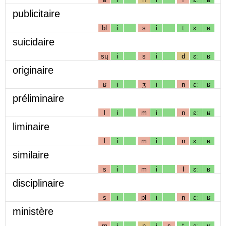
publicitaire
bl
i
s
i
t
ɛː
ʁ
suicidaire
sɥ
i
s
i
d
ɛː
ʁ
originaire
ʁ
i
ʒ
i
n
ɛː
ʁ
préliminaire
l
i
m
i
n
ɛː
ʁ
liminaire
l
i
m
i
n
ɛː
ʁ
similaire
s
i
m
i
l
ɛː
ʁ
disciplinaire
s
i
pl
i
n
ɛː
ʁ
ministère
m
i
n
i
s
t
ɛː
ʁ