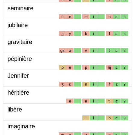
séminaire
s
e
m
i
n
ɛː
ʁ
jubilaire
ʒ
y
b
i
l
ɛː
ʁ
gravitaire
gʁ
a
v
i
t
ɛː
ʁ
pépinière
p
e
p
i
nj
ɛː
ʁ
Jennifer
ʒ
ɛ
n
i
f
ɛ
ʁ
héritière
e
ʁ
i
tj
ɛː
ʁ
libère
l
i
b
ɛː
ʁ
imaginaire
m
a
ʒ
i
n
ɛː
ʁ