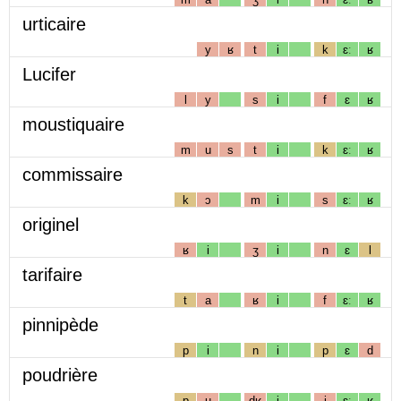
urticaire
y
ʁ
t
i
k
ɛː
ʁ
Lucifer
l
y
s
i
f
ɛ
ʁ
moustiquaire
m
u
s
t
i
k
ɛː
ʁ
commissaire
k
ɔ
m
i
s
ɛː
ʁ
originel
ʁ
i
ʒ
i
n
ɛ
l
tarifaire
t
a
ʁ
i
f
ɛː
ʁ
pinnipède
p
i
n
i
p
ɛ
d
poudrière
p
u
dʁ
i
j
ɛː
ʁ