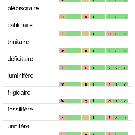
plébiscitaire
b
i
s
i
t
ɛː
ʁ
catilinaire
t
i
l
i
n
ɛː
ʁ
trinitaire
tʁ
i
n
i
t
ɛː
ʁ
déficitaire
f
i
s
i
t
ɛː
ʁ
luminifère
m
i
n
i
f
ɛː
ʁ
frigidaire
fʁ
i
ʒ
i
d
ɛː
ʁ
fossilifère
s
i
l
i
f
ɛː
ʁ
urinifère
ʁ
i
n
i
f
ɛː
ʁ