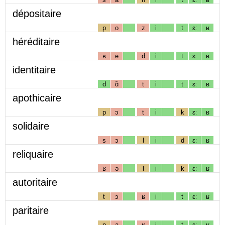
dépositaire
p
o
z
i
t
ɛː
ʁ
héréditaire
ʁ
e
d
i
t
ɛː
ʁ
identitaire
d
ɑ̃
t
i
t
ɛː
ʁ
apothicaire
p
ɔ
t
i
k
ɛː
ʁ
solidaire
s
ɔ
l
i
d
ɛː
ʁ
reliquaire
ʁ
ə
l
i
k
ɛː
ʁ
autoritaire
t
ɔ
ʁ
i
t
ɛː
ʁ
paritaire
p
a
ʁ
i
t
ɛː
ʁ