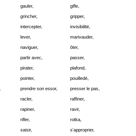
gauler
,
gifle
,
grincher
,
gripper
,
intercepter
,
invisibilité
,
lever
,
marivauder
,
naviguer
,
ôter
,
partir avec
,
passer
,
pirater
,
plafond
,
pointer
,
pouilledé
,
,
prendre son essor
,
presser le pas
,
racler
,
raffiner
,
rapiner
,
ravir
,
rifler
,
rotka
,
saisir
,
s'approprier
,