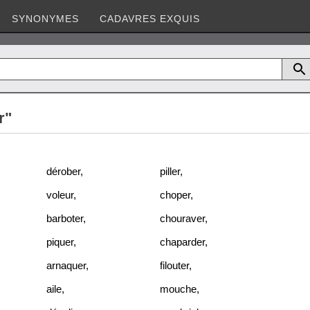
SYNONYMES
CADAVRES EXQUIS
r"
dérober
,
piller
,
voleur
,
choper
,
barboter
,
chouraver
,
piquer
,
chaparder
,
arnaquer
,
filouter
,
aile
,
mouche
,