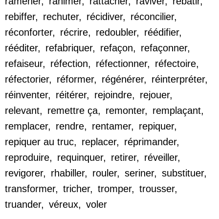
ramener
,
ranimer
,
rattacher
,
raviver
,
rebâtir
,
rebiffer
,
rechuter
,
récidiver
,
réconcilier
,
réconforter
,
récrire
,
redoubler
,
réédifier
,
rééditer
,
refabriquer
,
refaçon
,
refaçonner
,
refaiseur
,
réfection
,
réfectionner
,
réfectoire
,
réfectorier
,
réformer
,
régénérer
,
réinterpréter
,
réinventer
,
réitérer
,
rejoindre
,
rejouer
,
relevant
,
remettre ça
,
remonter
,
remplaçant
,
remplacer
,
rendre
,
rentamer
,
repiquer
,
repiquer au truc
,
replacer
,
réprimander
,
reproduire
,
requinquer
,
retirer
,
réveiller
,
revigorer
,
rhabiller
,
rouler
,
seriner
,
substituer
,
transformer
,
tricher
,
tromper
,
trousser
,
truander
,
véreux
,
voler