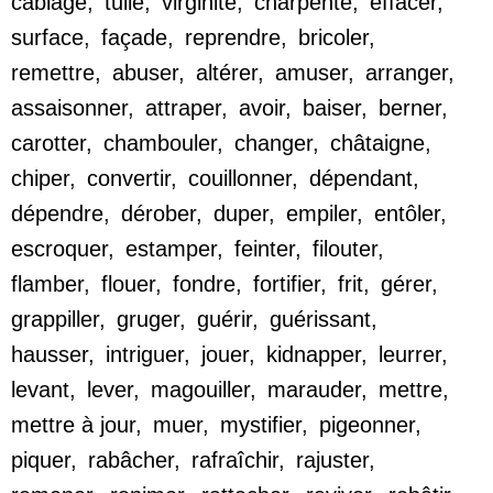
câblage
,
tuile
,
virginité
,
charpente
,
effacer
,
surface
,
façade
,
reprendre
,
bricoler
,
remettre
,
abuser
,
altérer
,
amuser
,
arranger
,
assaisonner
,
attraper
,
avoir
,
baiser
,
berner
,
carotter
,
chambouler
,
changer
,
châtaigne
,
chiper
,
convertir
,
couillonner
,
dépendant
,
dépendre
,
dérober
,
duper
,
empiler
,
entôler
,
escroquer
,
estamper
,
feinter
,
filouter
,
flamber
,
flouer
,
fondre
,
fortifier
,
frit
,
gérer
,
grappiller
,
gruger
,
guérir
,
guérissant
,
hausser
,
intriguer
,
jouer
,
kidnapper
,
leurrer
,
levant
,
lever
,
magouiller
,
marauder
,
mettre
,
mettre à jour
,
muer
,
mystifier
,
pigeonner
,
piquer
,
rabâcher
,
rafraîchir
,
rajuster
,