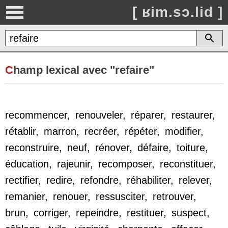
[ ʁim.sɔ.lid ]
C
hamp lexical avec "refaire"
recommencer
,
renouveler
,
réparer
,
restaurer
,
rétablir
,
marron
,
recréer
,
répéter
,
modifier
,
reconstruire
,
neuf
,
rénover
,
défaire
,
toiture
,
éducation
,
rajeunir
,
recomposer
,
reconstituer
,
rectifier
,
redire
,
refondre
,
réhabiliter
,
relever
,
remanier
,
renouer
,
ressusciter
,
retrouver
,
brun
,
corriger
,
repeindre
,
restituer
,
suspect
,