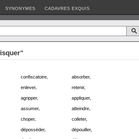
SYNONYMES
CADAVRES EXQUIS
fisquer"
confiscatoire
,
absorber
,
enlever
,
retenir
,
agripper
,
appliquer
,
assumer
,
atteindre
,
choper
,
colleter
,
déposséder
,
dépouiller
,