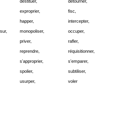
destituer
,
détourner
,
exproprier
,
fisc
,
happer
,
intercepter
,
 sur
,
monopoliser
,
occuper
,
priver
,
rafler
,
reprendre
,
réquisitionner
,
s'approprier
,
s'emparer
,
spolier
,
subtiliser
,
usurper
,
voler