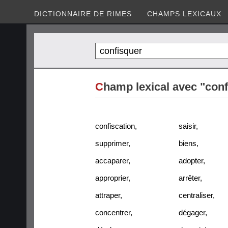
DICTIONNAIRE DE RIMES
CHAMPS LEXICAUX
C
hamp lexical avec "con
confiscation
,
saisir
,
supprimer
,
biens
,
accaparer
,
adopter
,
approprier
,
arrêter
,
attraper
,
centraliser
,
concentrer
,
dégager
,