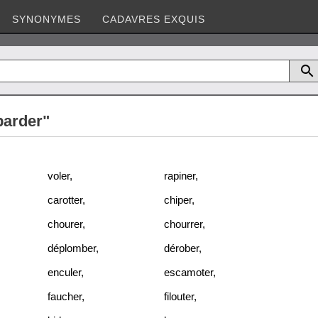
SYNONYMES
CADAVRES EXQUIS
parder"
voler
,
rapiner
,
carotter
,
chiper
,
chourer
,
chourrer
,
déplomber
,
dérober
,
enculer
,
escamoter
,
faucher
,
filouter
,