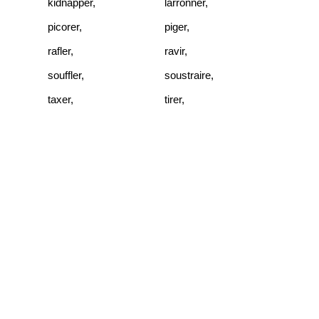
kidnapper
,
larronner
,
picorer
,
piger
,
rafler
,
ravir
,
souffler
,
soustraire
,
taxer
,
tirer
,