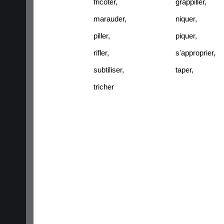
fricoter
,
grappiller
,
marauder
,
niquer
,
piller
,
piquer
,
rifler
,
s'approprier
,
subtiliser
,
taper
,
tricher