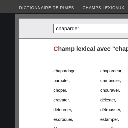
DICTIONNAIRE DE RIMES
CHAMPS LEXICAUX
C
hamp lexical avec "cha
chapardage
,
chapardeur
,
barboter
,
cambrioler
,
choper
,
chouraver
,
cravater
,
délester
,
détourner
,
détrousser
,
escroquer
,
estamper
,