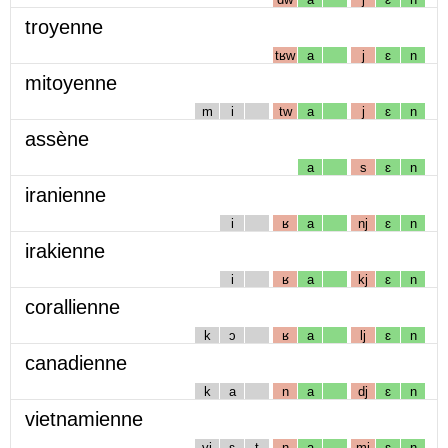
troyenne
tʁw
a
j
ɛ
n
mitoyenne
m
i
tw
a
j
ɛ
n
assène
a
s
ɛ
n
iranienne
i
ʁ
a
nj
ɛ
n
irakienne
i
ʁ
a
kj
ɛ
n
corallienne
k
ɔ
ʁ
a
lj
ɛ
n
canadienne
k
a
n
a
dj
ɛ
n
vietnamienne
vj
ɛ
t
n
a
mj
ɛ
n