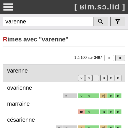
[ ʁim.sɔ.lid ]
R
imes avec "varenne"
1
à
100
sur
3497
varenne
ovarienne
ɔ
v
a
ʁj
ɛ
n
marraine
m
a
ʁ
ɛ
n
césarienne
s
e
z
a
ʁj
ɛ
n