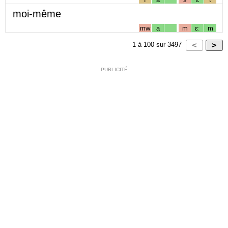
moi-même
mw
a
m
ɛː
m
1
à
100
sur
3497
PUBLICITÉ