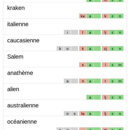
kraken
kʁ
a
k
ɛ
n
italienne
i
t
a
lj
ɛ
n
caucasienne
k
o
k
a
zj
ɛ
n
Salem
s
a
l
ɛ
m
anathème
a
n
a
t
ɛ
m
alien
a
lj
ɛ
n
australienne
o
s
tʁ
a
lj
ɛ
n
océanienne
s
e
a
nj
ɛ
n