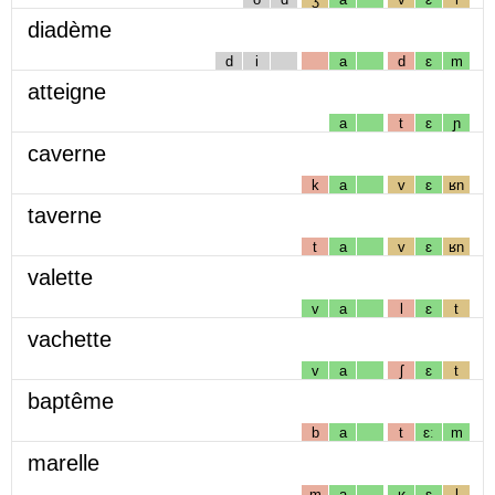
diadème
d
i
a
d
ɛ
m
atteigne
a
t
ɛ
ɲ
caverne
k
a
v
ɛ
ʁn
taverne
t
a
v
ɛ
ʁn
valette
v
a
l
ɛ
t
vachette
v
a
ʃ
ɛ
t
baptême
b
a
t
ɛː
m
marelle
m
a
ʁ
ɛ
l