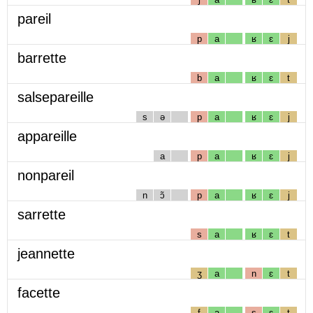
pareil
p
a
ʁ
ɛ
j
barrette
b
a
ʁ
ɛ
t
salsepareille
s
ə
p
a
ʁ
ɛ
j
appareille
a
p
a
ʁ
ɛ
j
nonpareil
n
ɔ̃
p
a
ʁ
ɛ
j
sarrette
s
a
ʁ
ɛ
t
jeannette
ʒ
a
n
ɛ
t
facette
f
a
s
ɛ
t