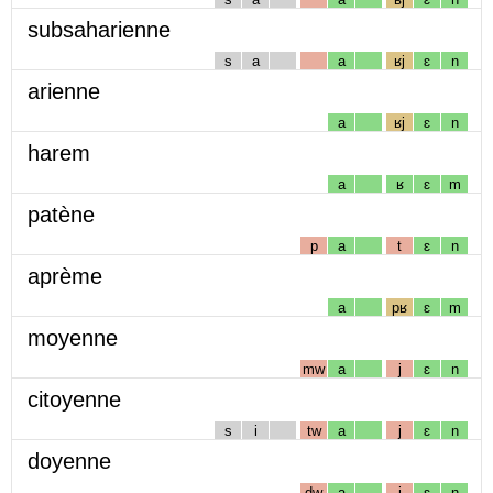
subsaharienne
s
a
a
ʁj
ɛ
n
arienne
a
ʁj
ɛ
n
harem
a
ʁ
ɛ
m
patène
p
a
t
ɛ
n
aprème
a
pʁ
ɛ
m
moyenne
mw
a
j
ɛ
n
citoyenne
s
i
tw
a
j
ɛ
n
doyenne
dw
a
j
ɛ
n