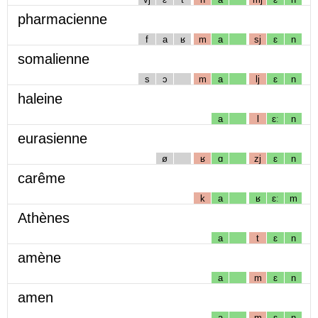
pharmacienne
f
a
ʁ
m
a
sj
ɛ
n
somalienne
s
ɔ
m
a
lj
ɛ
n
haleine
a
l
ɛː
n
eurasienne
ø
ʁ
ɑ
zj
ɛ
n
carême
k
a
ʁ
ɛː
m
Athènes
a
t
ɛ
n
amène
a
m
ɛ
n
amen
a
m
ɛ
n