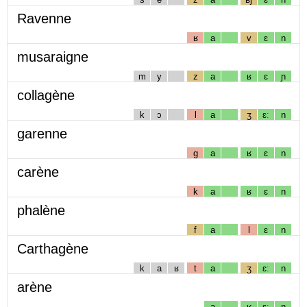
Ravenne
ʁ
a
v
ɛ
n
musaraigne
m
y
z
a
ʁ
ɛ
ɲ
collagène
k
ɔ
l
a
ʒ
ɛː
n
garenne
g
a
ʁ
ɛ
n
carène
k
a
ʁ
ɛ
n
phalène
f
a
l
ɛ
n
Carthagène
k
a
ʁ
t
a
ʒ
ɛː
n
arène
a
ʁ
ɛː
n