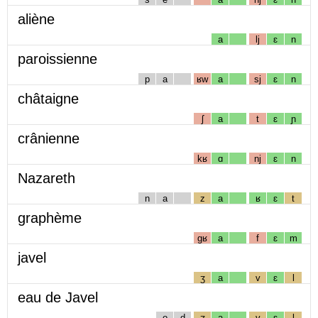
aliène
a
lj
ɛ
n
paroissienne
p
a
ʁw
a
sj
ɛ
n
châtaigne
ʃ
a
t
ɛ
ɲ
crânienne
kʁ
ɑ
nj
ɛ
n
Nazareth
n
a
z
a
ʁ
ɛ
t
graphème
gʁ
a
f
ɛ
m
javel
ʒ
a
v
ɛ
l
eau de Javel
o
d
ʒ
a
v
ɛ
l