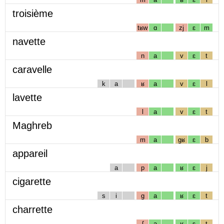
troisième
tʁw
ɑ
zj
ɛ
m
navette
n
a
v
ɛ
t
caravelle
k
a
ʁ
a
v
ɛ
l
lavette
l
a
v
ɛ
t
Maghreb
m
a
gʁ
ɛ
b
appareil
a
p
a
ʁ
ɛ
j
cigarette
s
i
g
a
ʁ
ɛ
t
charrette
ʃ
a
ʁ
ɛ
t