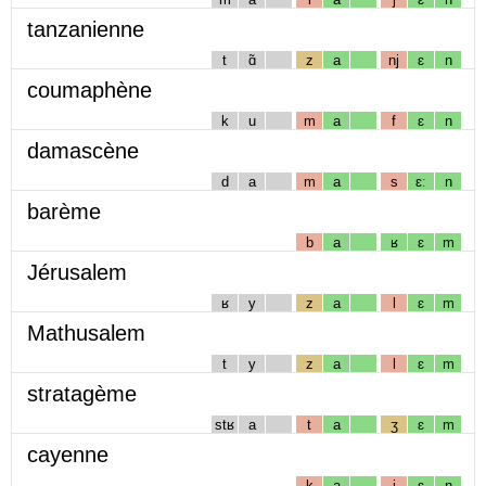
tanzanienne
t
ɑ̃
z
a
nj
ɛ
n
coumaphène
k
u
m
a
f
ɛ
n
damascène
d
a
m
a
s
ɛː
n
barème
b
a
ʁ
ɛ
m
Jérusalem
ʁ
y
z
a
l
ɛ
m
Mathusalem
t
y
z
a
l
ɛ
m
stratagème
stʁ
a
t
a
ʒ
ɛ
m
cayenne
k
a
j
ɛ
n