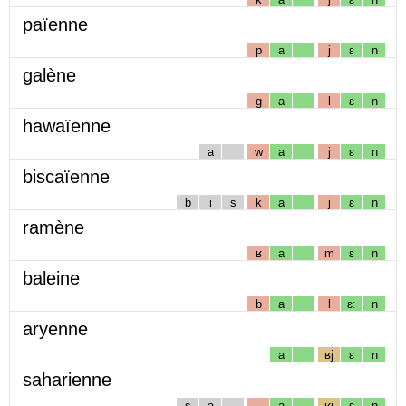
païenne
p
a
j
ɛ
n
galène
g
a
l
ɛ
n
hawaïenne
a
w
a
j
ɛ
n
biscaïenne
b
i
s
k
a
j
ɛ
n
ramène
ʁ
a
m
ɛ
n
baleine
b
a
l
ɛː
n
aryenne
a
ʁj
ɛ
n
saharienne
s
a
a
ʁj
ɛ
n