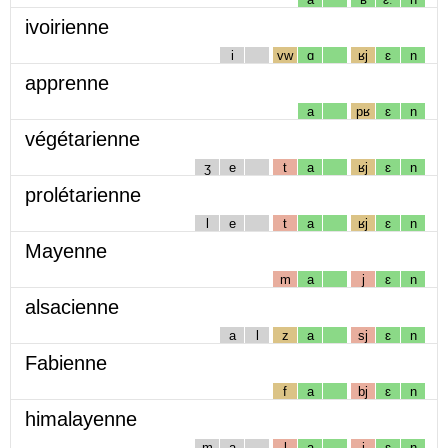
ivoirienne
i
vw
ɑ
ʁj
ɛ
n
apprenne
a
pʁ
ɛ
n
végétarienne
ʒ
e
t
a
ʁj
ɛ
n
prolétarienne
l
e
t
a
ʁj
ɛ
n
Mayenne
m
a
j
ɛ
n
alsacienne
a
l
z
a
sj
ɛ
n
Fabienne
f
a
bj
ɛ
n
himalayenne
m
a
l
a
j
ɛ
n