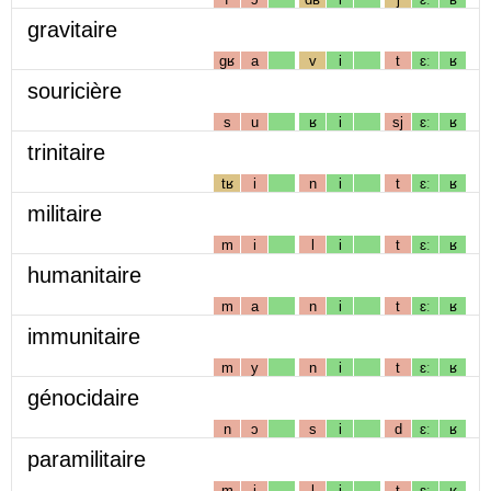
gravitaire
gʁ
a
v
i
t
ɛː
ʁ
souricière
s
u
ʁ
i
sj
ɛː
ʁ
trinitaire
tʁ
i
n
i
t
ɛː
ʁ
militaire
m
i
l
i
t
ɛː
ʁ
humanitaire
m
a
n
i
t
ɛː
ʁ
immunitaire
m
y
n
i
t
ɛː
ʁ
génocidaire
n
ɔ
s
i
d
ɛː
ʁ
paramilitaire
m
i
l
i
t
ɛː
ʁ