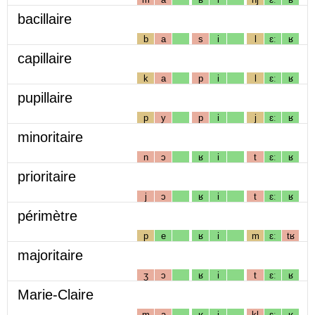
bacillaire
b
a
s
i
l
ɛː
ʁ
capillaire
k
a
p
i
l
ɛː
ʁ
pupillaire
p
y
p
i
j
ɛː
ʁ
minoritaire
n
ɔ
ʁ
i
t
ɛː
ʁ
prioritaire
j
ɔ
ʁ
i
t
ɛː
ʁ
périmètre
p
e
ʁ
i
m
ɛː
tʁ
majoritaire
ʒ
ɔ
ʁ
i
t
ɛː
ʁ
Marie-Claire
m
a
ʁ
i
kl
ɛː
ʁ