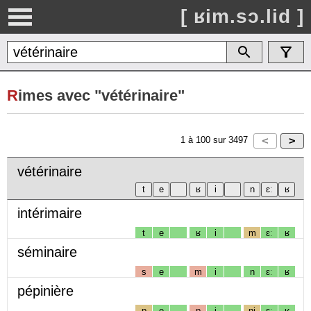
[ ʁim.sɔ.lid ]
R
imes avec "vétérinaire"
1
à
100
sur
3497
vétérinaire
intérimaire
t
e
ʁ
i
m
ɛː
ʁ
séminaire
s
e
m
i
n
ɛː
ʁ
pépinière
p
e
p
i
nj
ɛː
ʁ