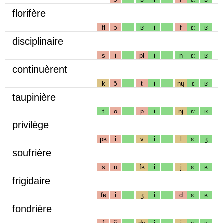
florifère
fl
ɔ
ʁ
i
f
ɛː
ʁ
disciplinaire
s
i
pl
i
n
ɛː
ʁ
continuèrent
k
ɔ̃
t
i
nɥ
ɛ
ʁ
taupinière
t
o
p
i
nj
ɛː
ʁ
privilège
pʁ
i
v
i
l
ɛː
ʒ
soufrière
s
u
fʁ
i
j
ɛː
ʁ
frigidaire
fʁ
i
ʒ
i
d
ɛː
ʁ
fondrière
f
ɔ̃
dʁ
i
j
ɛː
ʁ