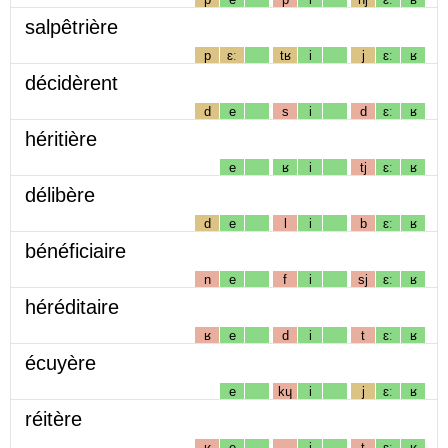
salpêtrière
p
ɛː
tʁ
i
j
ɛː
ʁ
décidèrent
d
e
s
i
d
ɛː
ʁ
héritière
e
ʁ
i
tj
ɛː
ʁ
délibère
d
e
l
i
b
ɛː
ʁ
bénéficiaire
n
e
f
i
sj
ɛː
ʁ
héréditaire
ʁ
e
d
i
t
ɛː
ʁ
écuyère
e
kɥ
i
j
ɛː
ʁ
réitère
ʁ
e
i
t
ɛː
ʁ