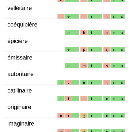
velléitaire
l
e
i
t
ɛː
ʁ
coéquipière
e
k
i
pj
ɛː
ʁ
épicière
e
p
i
sj
ɛː
ʁ
émissaire
e
m
i
s
ɛː
ʁ
autoritaire
t
ɔ
ʁ
i
t
ɛː
ʁ
catilinaire
t
i
l
i
n
ɛː
ʁ
originaire
ʁ
i
ʒ
i
n
ɛː
ʁ
imaginaire
m
a
ʒ
i
n
ɛː
ʁ