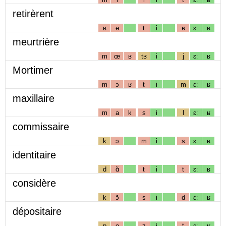
retirèrent
ʁ
ə
t
i
ʁ
ɛː
ʁ
meurtrière
m
œ
ʁ
tʁ
i
j
ɛː
ʁ
Mortimer
m
ɔ
ʁ
t
i
m
ɛː
ʁ
maxillaire
m
a
k
s
i
l
ɛː
ʁ
commissaire
k
ɔ
m
i
s
ɛː
ʁ
identitaire
d
ɑ̃
t
i
t
ɛː
ʁ
considère
k
ɔ̃
s
i
d
ɛː
ʁ
dépositaire
p
o
z
i
t
ɛː
ʁ