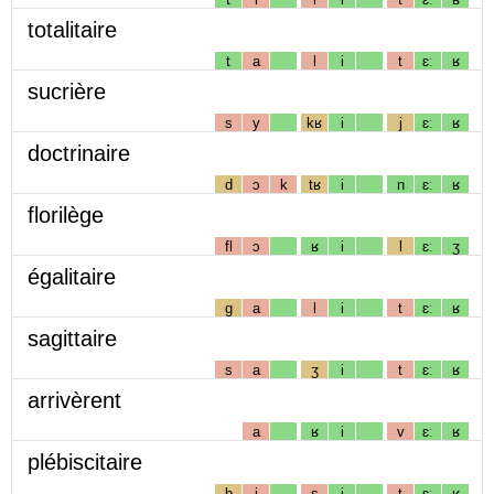
totalitaire
t
a
l
i
t
ɛː
ʁ
sucrière
s
y
kʁ
i
j
ɛː
ʁ
doctrinaire
d
ɔ
k
tʁ
i
n
ɛː
ʁ
florilège
fl
ɔ
ʁ
i
l
ɛː
ʒ
égalitaire
g
a
l
i
t
ɛː
ʁ
sagittaire
s
a
ʒ
i
t
ɛː
ʁ
arrivèrent
a
ʁ
i
v
ɛː
ʁ
plébiscitaire
b
i
s
i
t
ɛː
ʁ