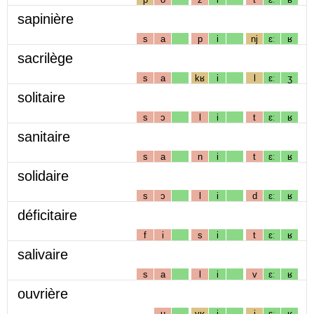
sapinière
s
a
p
i
nj
ɛː
ʁ
sacrilège
s
a
kʁ
i
l
ɛː
ʒ
solitaire
s
ɔ
l
i
t
ɛː
ʁ
sanitaire
s
a
n
i
t
ɛː
ʁ
solidaire
s
ɔ
l
i
d
ɛː
ʁ
déficitaire
f
i
s
i
t
ɛː
ʁ
salivaire
s
a
l
i
v
ɛː
ʁ
ouvrière
u
vʁ
i
j
ɛː
ʁ