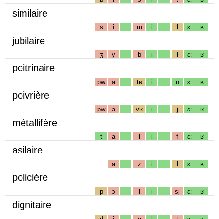
similaire
s
i
m
i
l
ɛː
ʁ
jubilaire
ʒ
y
b
i
l
ɛː
ʁ
poitrinaire
pw
a
tʁ
i
n
ɛː
ʁ
poivrière
pw
a
vʁ
i
j
ɛː
ʁ
métallifère
t
a
l
i
f
ɛː
ʁ
asilaire
a
z
i
l
ɛː
ʁ
policière
p
ɔ
l
i
sj
ɛː
ʁ
dignitaire
d
i
ɲ
i
t
ɛː
ʁ