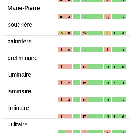
Marie-Pierre
m
a
ʁ
i
pj
ɛː
ʁ
poudrière
p
u
dʁ
i
j
ɛː
ʁ
calorifère
l
ɔ
ʁ
i
f
ɛː
ʁ
préliminaire
l
i
m
i
n
ɛː
ʁ
luminaire
l
y
m
i
n
ɛː
ʁ
laminaire
l
a
m
i
n
ɛː
ʁ
liminaire
l
i
m
i
n
ɛː
ʁ
utilitaire
t
i
l
i
t
ɛː
ʁ