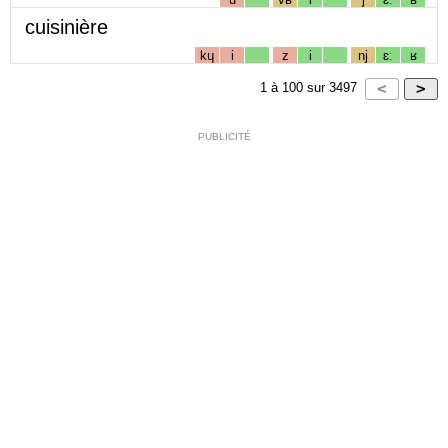
cuisinière
kɥ
i
z
i
nj
ɛː
ʁ
1
à
100
sur
3497
PUBLICITÉ