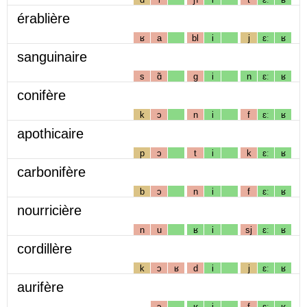
érablière
ʁ
a
bl
i
j
ɛː
ʁ
sanguinaire
s
ɑ̃
g
i
n
ɛː
ʁ
conifère
k
ɔ
n
i
f
ɛː
ʁ
apothicaire
p
ɔ
t
i
k
ɛː
ʁ
carbonifère
b
ɔ
n
i
f
ɛː
ʁ
nourricière
n
u
ʁ
i
sj
ɛː
ʁ
cordillère
k
ɔ
ʁ
d
i
j
ɛː
ʁ
aurifère
ɔ
ʁ
i
f
ɛː
ʁ