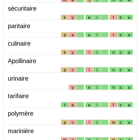
sécuritaire
k
y
ʁ
i
t
ɛː
ʁ
paritaire
p
a
ʁ
i
t
ɛː
ʁ
culinaire
k
y
l
i
n
ɛː
ʁ
Apollinaire
p
ɔ
l
i
n
ɛː
ʁ
urinaire
y
ʁ
i
n
ɛː
ʁ
tarifaire
t
a
ʁ
i
f
ɛː
ʁ
polymère
p
ɔ
l
i
m
ɛː
ʁ
marinière
m
a
ʁ
i
nj
ɛː
ʁ