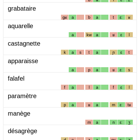
grabataire
gʁ
a
b
a
t
ɛː
ʁ
aquarelle
a
kw
a
ʁ
ɛ
l
castagnette
k
a
s
t
a
ɲ
ɛ
t
apparaisse
a
p
a
ʁ
ɛː
s
falafel
f
a
l
a
f
ɛ
l
paramètre
p
a
ʁ
a
m
ɛː
tʁ
manège
m
a
n
ɛː
ʒ
désagrège
d
e
z
a
gʁ
ɛː
ʒ