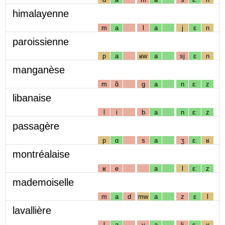
himalayenne
m
a
l
a
j
ɛ
n
paroissienne
p
a
ʁw
a
sj
ɛ
n
manganèse
m
ɑ̃
g
a
n
ɛː
z
libanaise
l
i
b
a
n
ɛː
z
passagère
p
ɑ
s
a
ʒ
ɛː
ʁ
montréalaise
ʁ
e
a
l
ɛː
z
mademoiselle
m
a
d
mw
a
z
ɛ
l
lavallière
l
a
v
a
lj
ɛː
ʁ