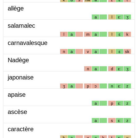
allège
a
l
ɛː
ʒ
salamalec
l
a
m
a
l
ɛ
k
carnavalesque
n
a
v
a
l
ɛ
sk
Nadège
n
a
d
ɛː
ʒ
japonaise
ʒ
a
p
ɔ
n
ɛː
z
apaise
a
p
ɛː
z
ascèse
a
s
ɛː
z
caractère
k
a
ʁ
a
k
t
ɛː
ʁ