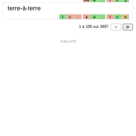
terre-à-terre
t
ɛː
ʁ
a
t
ɛː
ʁ
1
à
100
sur
3497
PUBLICITÉ