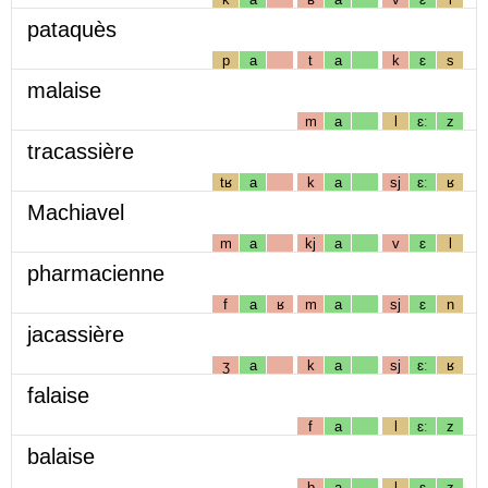
pataquès
p
a
t
a
k
ɛ
s
malaise
m
a
l
ɛː
z
tracassière
tʁ
a
k
a
sj
ɛː
ʁ
Machiavel
m
a
kj
a
v
ɛ
l
pharmacienne
f
a
ʁ
m
a
sj
ɛ
n
jacassière
ʒ
a
k
a
sj
ɛː
ʁ
falaise
f
a
l
ɛː
z
balaise
b
a
l
ɛ
z