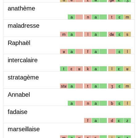
anathème
a
n
a
t
ɛ
m
maladresse
m
a
l
a
dʁ
ɛ
s
Raphaël
ʁ
a
f
a
ɛ
l
intercalaire
t
ɛ
ʁ
k
a
l
ɛː
ʁ
stratagème
stʁ
a
t
a
ʒ
ɛ
m
Annabel
a
n
a
b
ɛ
l
fadaise
f
a
d
ɛː
z
marseillaise
m
a
ʁ
s
ɛ
j
ɛː
z