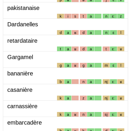
pakistanaise
k
i
s
t
a
n
ɛː
z
Dardanelles
d
a
ʁ
d
a
n
ɛ
l
retardataire
t
a
ʁ
d
a
t
ɛː
ʁ
Gargamel
g
a
ʁ
g
a
m
ɛ
l
bananière
b
a
n
a
nj
ɛː
ʁ
casanière
k
a
z
a
nj
ɛː
ʁ
carnassière
k
a
ʁ
n
a
sj
ɛː
ʁ
embarcadère
b
a
ʁ
k
a
d
ɛː
ʁ