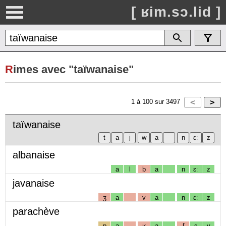
[ ʁim.sɔ.lid ]
R
imes avec "taïwanaise"
1
à
100
sur
3497
taïwanaise
albanaise
a
l
b
a
n
ɛː
z
javanaise
ʒ
a
v
a
n
ɛː
z
parachève
p
a
ʁ
a
ʃ
ɛ
v