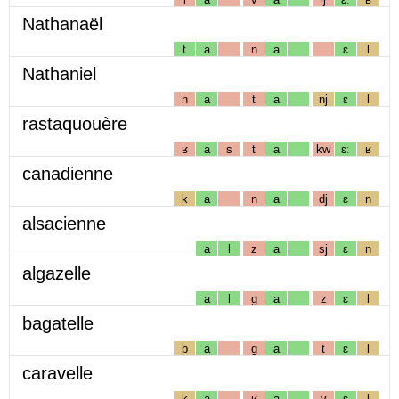
Nathanaël
t
a
n
a
ɛ
l
Nathaniel
n
a
t
a
nj
ɛ
l
rastaquouère
ʁ
a
s
t
a
kw
ɛː
ʁ
canadienne
k
a
n
a
dj
ɛ
n
alsacienne
a
l
z
a
sj
ɛ
n
algazelle
a
l
g
a
z
ɛ
l
bagatelle
b
a
g
a
t
ɛ
l
caravelle
k
a
ʁ
a
v
ɛ
l