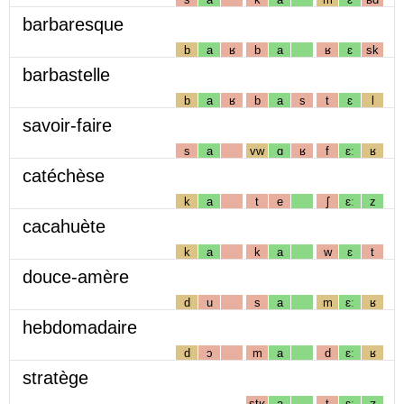
barbaresque
b
a
ʁ
b
a
ʁ
ɛ
sk
barbastelle
b
a
ʁ
b
a
s
t
ɛ
l
savoir-faire
s
a
vw
ɑ
ʁ
f
ɛː
ʁ
catéchèse
k
a
t
e
ʃ
ɛː
z
cacahuète
k
a
k
a
w
ɛ
t
douce-amère
d
u
s
a
m
ɛː
ʁ
hebdomadaire
d
ɔ
m
a
d
ɛː
ʁ
stratège
stʁ
a
t
ɛː
ʒ