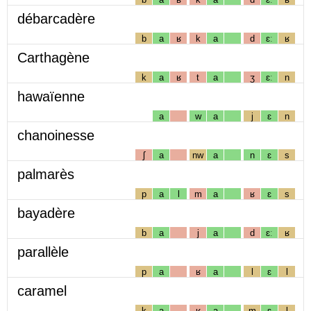
débarcadère
b
a
ʁ
k
a
d
ɛː
ʁ
Carthagène
k
a
ʁ
t
a
ʒ
ɛː
n
hawaïenne
a
w
a
j
ɛ
n
chanoinesse
ʃ
a
nw
a
n
ɛ
s
palmarès
p
a
l
m
a
ʁ
ɛ
s
bayadère
b
a
j
a
d
ɛː
ʁ
parallèle
p
a
ʁ
a
l
ɛ
l
caramel
k
a
ʁ
a
m
ɛ
l