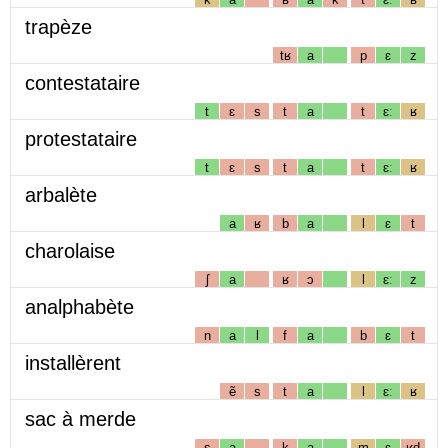
trapèze
tʁ
a
p
ɛ
z
contestataire
t
ɛ
s
t
a
t
ɛː
ʁ
protestataire
t
ɛ
s
t
a
t
ɛː
ʁ
arbalète
a
ʁ
b
a
l
ɛ
t
charolaise
ʃ
a
ʁ
ɔ
l
ɛː
z
analphabète
n
a
l
f
a
b
ɛ
t
installèrent
ẽ
s
t
a
l
ɛː
ʁ
sac à merde
s
a
k
a
m
ɛ
ʁd