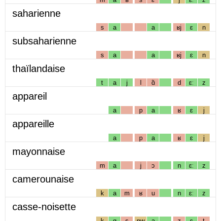
saharienne
s
a
a
ʁj
ɛ
n
subsaharienne
s
a
a
ʁj
ɛ
n
thaïlandaise
t
a
j
l
ɑ̃
d
ɛː
z
appareil
a
p
a
ʁ
ɛ
j
appareille
a
p
a
ʁ
ɛ
j
mayonnaise
m
a
j
ɔ
n
ɛː
z
camerounaise
k
a
m
ʁ
u
n
ɛː
z
casse-noisette
k
ɑ
s
nw
a
z
ɛ
t