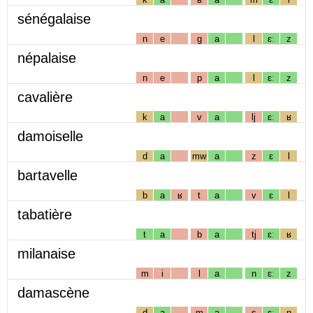
sénégalaise
n
e
g
a
l
ɛː
z
népalaise
n
e
p
a
l
ɛː
z
cavalière
k
a
v
a
lj
ɛː
ʁ
damoiselle
d
a
mw
a
z
ɛ
l
bartavelle
b
a
ʁ
t
a
v
ɛ
l
tabatière
t
a
b
a
tj
ɛː
ʁ
milanaise
m
i
l
a
n
ɛː
z
damascène
d
a
m
a
s
ɛː
n